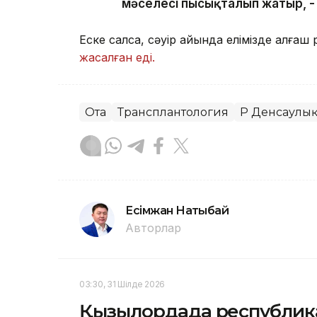
мәселесі пысықталып жатыр, -
Еске салсақ, сәуір айында елімізде алғаш
жасалған еді.
Ота
Трансплантология
ҚР Денсаулық
Есімжан Нақтыбай
Авторлар
03:30, 31 Шілде 2026
Қызылордада республика