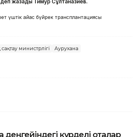
 деп жазады Тимур Сұлтанғазиев.
 рет үштік айқас бүйрек трансплантациясы
 сақтау министрлігі
Аурухана
 деңгейіндегі күрделі оталар