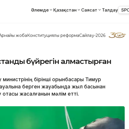
Әлемде
Қазақстан
Саясат
Талдау
SP
Арнайы жоба
Конституциялық реформа
Сайлау-2026
қстандық бүйрегін алмастырған
у министрінің бірінші орынбасары Тимур
сауалына берген жауабында жыл басынан
у отасы жасалғанын мәлім етті.