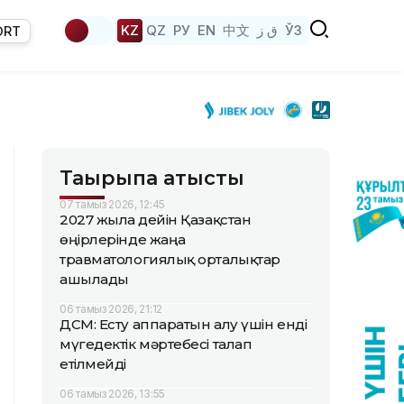
KZ
QZ
РУ
EN
中文
ق ز
ЎЗ
ORT
Тақырыпқа қатысты
07 тамыз 2026, 12:45
2027 жылға дейін Қазақстан
өңірлерінде жаңа
травматологиялық орталықтар
ашылады
06 тамыз 2026, 21:12
ДСМ: Есту аппаратын алу үшін енді
мүгедектік мәртебесі талап
етілмейді
06 тамыз 2026, 13:55