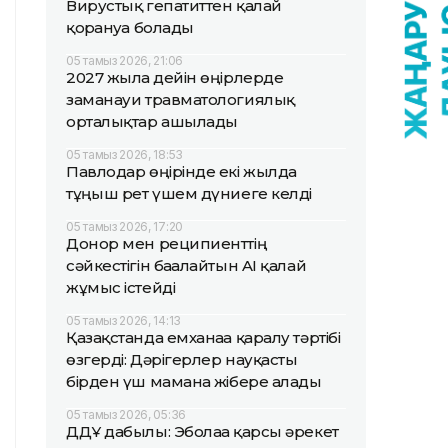
Вирустық гепатиттен қалай
қорғануға болады
05 тамыз 2026, 21:06
2027 жылға дейін өңірлерде
заманауи травматологиялық
орталықтар ашылады
05 тамыз 2026, 18:53
Павлодар өңірінде екі жылда
тұңғыш рет үшем дүниеге келді
05 тамыз 2026, 17:20
Донор мен реципиенттің
сәйкестігін бағалайтын AI қалай
жұмыс істейді
05 тамыз 2026, 14:13
Қазақстанда емханаға қаралу тәртібі
өзгерді: Дәрігерлер науқасты
бірден үш маманға жібере алады
05 тамыз 2026, 05:36
ДДҰ дабылы: Эболаға қарсы әрекет