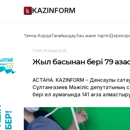
KAZINFORM
Ақорда
Тағайындау
Заң және тәртіп
Дерекқор
Тренд:
17:06, 18 Шілде 2025
Жыл басынан бері 79 қаза
АСТАНА. KAZINFORM – Денсаулық сақта
Сұлтанғазиев Мәжіліс депутатының 
бері ел аумағында 141 ағза алмастыр