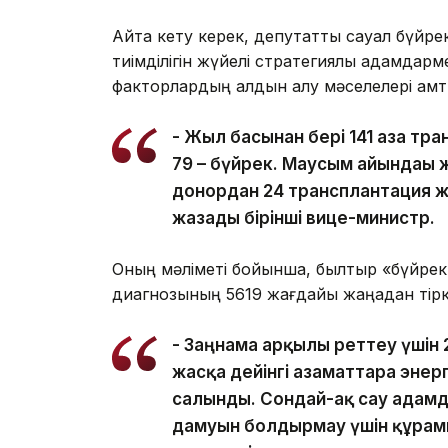
Айта кету керек, депутаттық сауал бүйре
тиімділігін жүйелі стратегиялық қадамдарме
факторлардың алдын алу мәселелері қамт
- Жыл басынан бері 141 ағза тр
79 – бүйрек. Маусым айындағы 
донордан 24 трансплантация жа
жазады бірінші вице-министр.
Оның мәліметі бойынша, былтыр «бүйрек 
диагнозының 5619 жағдайы жаңадан тірк
- Заңнама арқылы реттеу үшін 
жасқа дейінгі азаматтарға эне
салынды. Сондай-ақ сау адамд
дамуын болдырмау үшін құрамы