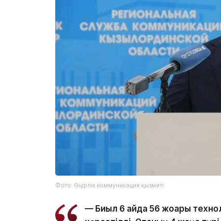
Фото: Өңірлік коммуникация қызметі
— Биыл 6 айда 56 жоғары техн