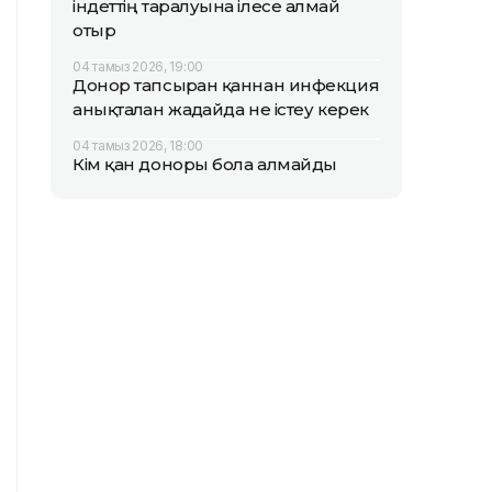
індеттің таралуына ілесе алмай
отыр
04 тамыз 2026, 19:00
Донор тапсырған қаннан инфекция
анықталған жағдайда не істеу керек
04 тамыз 2026, 18:00
Кім қан доноры бола алмайды