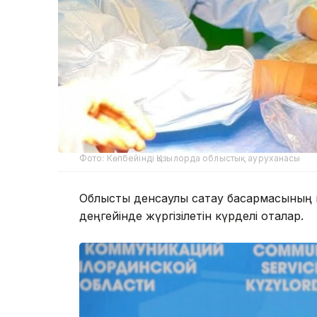
Фото: Көпбейінді Қызылорда облыстық ауруханасы
Облыстық денсаулық сақтау басқармасының
деңгейінде жүргізілетін күрделі оталар.