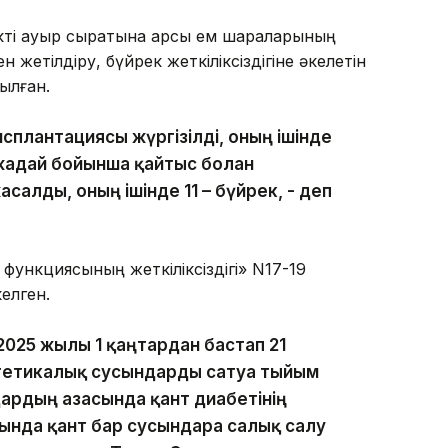
кті ауыр сырқатына қарсы ем шараларының
н жетілдіру, бүйрек жеткіліксіздігіне әкелетін
ылған.
ансплантациясы жүргізілді, оның ішінде
жағдай бойынша қайтыс болған
салды, оның ішінде 11 – бүйрек, - деп
функциясының жеткіліксіздігі» N17-19
елген.
2025 жылғы 1 қаңтардан бастап 21
ргетикалық сусындарды сатуға тыйым
ардың ағзасында қант диабетінің
нда қант бар сусындарға салық салу