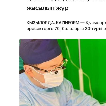
жасалып жүр
ҚЫЗЫЛОРДА. KAZINFORM — Қызылорда
ересектерге 70, балаларға 30 түрлі 