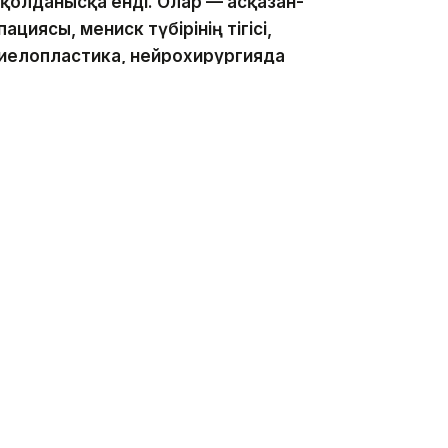
і қолданысқа енді. Олар — асқазан-
иясы, мениск түбірінің тігісі,
иелопластика, нейрохирургияда
науқасқа аритмологиялық ота
уынына 77, тізе буынына 151
рындалды, — деді басқарма басшысы
технологияларды кеңінен қолдану арқылы жыл
 мамандандырылған емдік-диагностикалық көмек
ерте анықтап, тиімді ем жүргізуге және
мкіндік беріп отыр.
лып, жаңа технологиялардың енгізілуі
бүр болған науқастардың 80 пайызы қазір