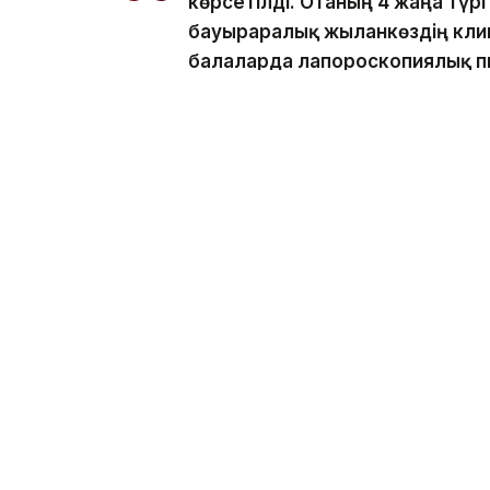
көрсетілді. Отаның 4 жаңа түр
бауыраралық жыланкөздің клипац
балаларда лапороскопиялық п
вагусты нейростимуляция. 84 
жасалды. Бұдан бөлек жамбас б
эндопротездеу отасы сәтті о
Алмас Әбілпатта.
Өңірде заман талабына сай медициналық 
сайын 800-ге жуық онкологиялық жоғары
көрсетіледі. Бұл онкологиялық ауруларды 
науқастардың өмір сапасын жақсартуға мү
Ал елімізде заманауи орталықтардың ашы
нәтижесінде бұрын шетелде ем алуға мәж
Қазақстанда
емделеді
.