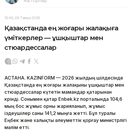
Авторлар
15:46, 06 Тамыз 2026
Қазақстанда ең жоғары жалақыға
үміткерлер — ұшқыштар мен
стюардессалар
АСТАНА. KAZINFORM — 2026 жылдың шілдесінде
Қазақстанда ең жоғары жалақыны ұшқыштар мен
стюардессалар күтетін мамандар қатарынан
көрінді. Сонымен қатар Enbek.kz порталында 104,6
мың бос жұмыс орны жарияланып, жұмыс
іздеушілер саны 141,2 мыңға жетті. Бұл туралы
Еңбек және халықты әлеуметтік қорғау министрлігі
мәлім етті.