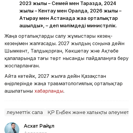
2023 жылы – Семей мен Таразда, 2024
жылы – Кентау мен Оралда, 2026 жылы –
Атырау мен Астанада жаңа орталықтар
ашылды», – деп мәлімдеді министрлік.
Жаңа орталықтарды салу жұмыстары кезең-
кезеңімен жалғасады. 2027 жылдың соңына дейін
Шымкент, Талдықорған, Көкшетау және Ақтөбе
қалаларында тағы төрт нысанды пайдалануға беру
жоспарланған.
Айта кетейік, 2027 жылға дейін Қазақстан
өңірлерінде жаңа травматологиялық орталықтар
ашылатыны
хабарланды
.
Әлеуметтік сала
ҚР Еңбек және халықты әлеуметті
Асхат Райқұл