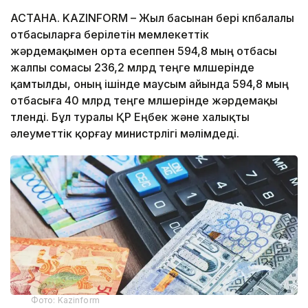
АСТАНА. KAZINFORM – Жыл басынан бері көпбалалы
отбасыларға берілетін мемлекеттік
жәрдемақымен орта есеппен 594,8 мың отбасы
жалпы сомасы 236,2 млрд теңге мөлшерінде
қамтылды, оның ішінде маусым айында 594,8 мың
отбасыға 40 млрд теңге мөлшерінде жәрдемақы
төленді. Бұл туралы ҚР Еңбек және халықты
әлеуметтік қорғау министрлігі мәлімдеді.
Фото: Kazinform