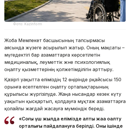
Фото: Kazinform
Жоба Мемлекет басшысының тапсырмасы
аясында жүзеге асырылып жатыр. Оның мақсаты –
мүгедектігі бар азаматтарға көрсетілетін
медициналық, әлеуметтік және психологиялық
оңалту қызметтерінің қолжетімділігін арттыру.
Қазіргі уақытта еліміздің 12 өңірінде әрқайсысы 150
орынға есептелген оңалту орталықтарының
құрылысы жүргізілуде. Жаңа нысандар кезек күту
уақытын қысқартып, қолдауға мұқтаж азаматтарға
қолайлы жағдай жасауға мүмкіндік береді.
«Соңғы үш жылда елімізде алты жаңа оңалту
орталығы пайдалануға берілді. Оның ішінде