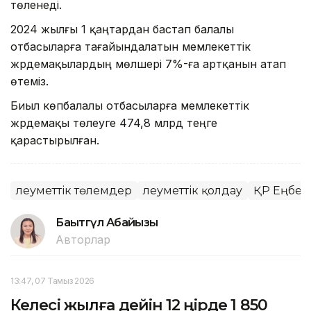
төленеді.
2024 жылғы 1 қаңтардан бастап балалы
отбасыларға тағайындалатын мемлекеттік
жәрдемақылардың мөлшері 7%-ға артқанын атап
өтеміз.
Биыл көпбалалы отбасыларға мемлекеттік
жәрдемақы төлеуге 474,8 млрд теңге
қарастырылған.
Әлеуметтік төлемдер
Әлеуметтік қолдау
ҚР Еңбек 
Бақытгүл Абайқызы
Авторлар
13:47, 07 Тамыз 2026
Келесі жылға дейін 12 өңірде 1 850