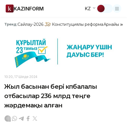
KAZINFORM
KZ
Сайлау-2026
Конституциялық реформа
Арнайы жо
Тренд:
10:20, 17 Шілде 2024
Жыл басынан бері көпбалалы
отбасылар 236 млрд теңге
жәрдемақы алған