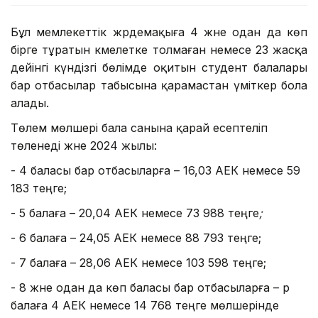
Бұл мемлекеттік жәрдемақыға 4 және одан да көп
бірге тұратын кәмелетке толмаған немесе 23 жасқа
дейінгі күндізгі бөлімде оқитын студент балалары
бар отбасылар табысына қарамастан үміткер бола
алады.
Төлем мөлшері бала санына қарай есептеліп
төленеді және 2024 жылы:
- 4 баласы бар отбасыларға – 16,03 АЕК немесе 59
183 теңге;
- 5 балаға – 20,04 АЕК немесе 73 988 теңге
;
- 6 балаға – 24,05 АЕК немесе 88 793 теңге;
- 7 балаға – 28,06 АЕК немесе 103 598 теңге;
- 8 және одан да көп баласы бар отбасыларға – әр
балаға 4 АЕК немесе 14 768 теңге мөлшерінде