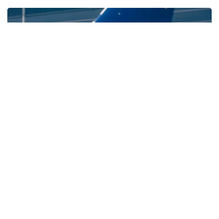
Фото: Air Astana
Маусым айымен салыстырғанда бос жұмыс
орындарының саны 3,8%-ға азайса, түйіндемелер
11,5%-ға өсті. Мұндай өзгеріс жаз мезгіліндегі
еңбек нарығының маусымдық ерекшелігімен
байланысты. Осы уақытта оқу орындарының