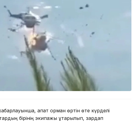
ң хабарлауынша, апат орман өртін өте күрделі
тардың бірінің экипажы құтқарылып, зардап