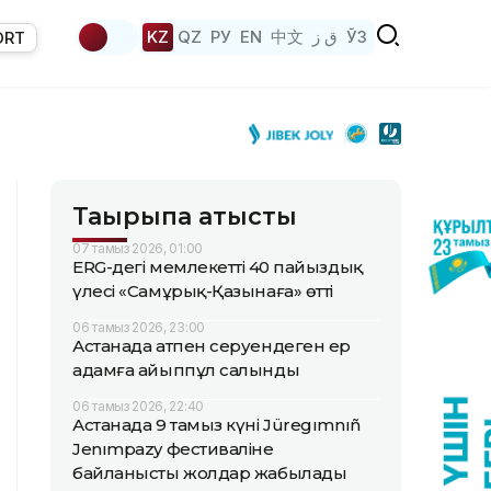
KZ
QZ
РУ
EN
中文
ق ز
ЎЗ
ORT
Тақырыпқа қатысты
07 тамыз 2026, 01:00
ERG-дегі мемлекеттің 40 пайыздық
үлесі «Самұрық-Қазынаға» өтті
06 тамыз 2026, 23:00
Астанада атпен серуендеген ер
адамға айыппұл салынды
06 тамыз 2026, 22:40
Астанада 9 тамыз күні Jüregımnıñ
Jenımpazy фестиваліне
байланысты жолдар жабылады