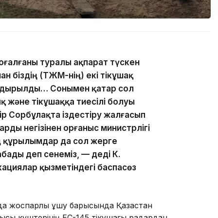
жоғалғаны туралы ақпарат түскен
н біздің (ТЖМ-нің) екі тікұшақ
лдырылды… Сонымен қатар сол
 және тікұшаққа тиесілі болуы
ір Сорбұлақта іздестіру жалғасып
рды негізінен Қорғаныс министрлігі
ің құрылымдар да сол жерге
абады деп сенеміз, — деді К.
ациялар қызметіндегі баспасөз
нда жоспарлы ұшу барысында Қазақстан
ысы күштерінің EC-145 тікұшағы радардан