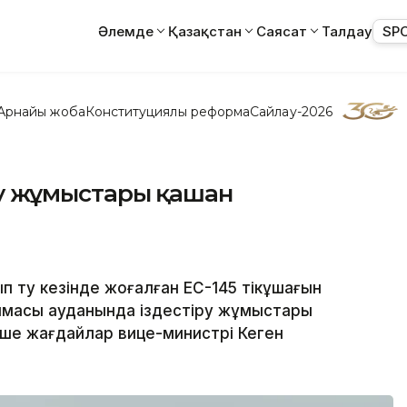
Әлемде
Қазақстан
Саясат
Талдау
SP
Арнайы жоба
Конституциялық реформа
Сайлау-2026
іру жұмыстары қашан
өту кезінде жоғалған EC-145 тікұшағын
ймасы ауданында іздестіру жұмыстары
нше жағдайлар вице-министрі Кеген