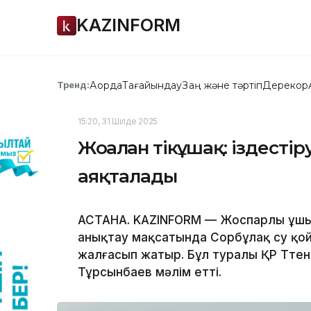
KAZINFORM
Ақорда
Тағайындау
Заң және тәртіп
Дерекқор
Тренд:
15:20, 31 Шілде 2025
Жоғалған тікұшақ: іздест
аяқталады
АСТАНА. KAZINFORM — Жоспарлы ұшып 
анықтау мақсатында Сорбұлақ су қо
жалғасып жатыр. Бұл туралы ҚР Төте
Тұрсынбаев мәлім етті.