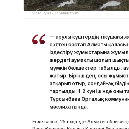
Фото: Қорғаныс министрлігі
— Қарулы күштердің тікұшағы 
сәттен бастап Алматы қаласына
іздестіру жұмыстарына жұмы
жердегі аумақты шолып шықтық
мүмкін бөлшектер табылды. Қаз
жатыр. Біріншіден, осы жұмыста
атқарып отыр, сондай-ақ бізд
тартылды. 1-2 күн ішінде оны т
Тұрсынбаев Орталық коммуник
мәслихатында.
Еске салсақ, 25 шілдеде Алматы облысы
Республикасы Қарулы Күштері Әуе қорған