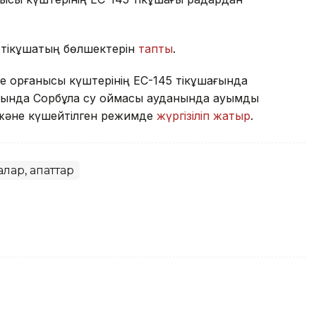
 тікұшақтың бөлшектерін
тапты
.
 қорғанысы күштерінің EC-145 тікұшағында
ында Сорбұлақ су қоймасы ауданында ауқымды
ы және күшейтілген режимде
жүргізіліп жатыр
.
лар, апаттар