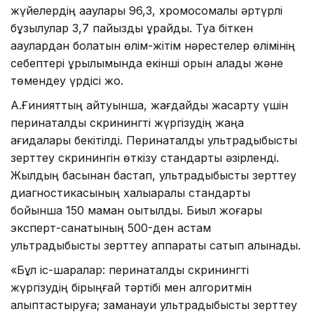
жүйелердің ақаулары 96,3, хромосомалық әртүрлі
бұзылулар 3,7 пайызды құрайды. Туа біткен
ақаулардан болатын өлім-жітім нәрестелер өлімінің
себептері құрылымында екінші орын алады және
төмендеу үрдісі жоқ.
А.Ғинияттың айтуынша, жағдайды жақсарту үшін
перинаталдық скринингті жүргізудің жаңа
қағидалары бекітілді. Перинаталдық ультрадыбыстық
зерттеу скринингін өткізу стандарты әзірленді.
Жылдың басынан бастап, ультрадыбыстық зерттеу
диагностикасының халықаралық стандарты
бойынша 150 маман оқытылды. Биыл жоғары
эксперт-санатының 500-ден астам
ультрадыбыстық зерттеу аппараты сатып алынады.
«Бұл іс-шаралар: перинаталдық скринингті
жүргізудің бірыңғай тәртібі мен алгоритмін
қалыптастыруға; заманауи ультрадыбыстық зерттеу