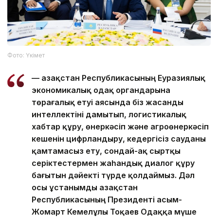
Фото: Үкімет
— Қазақстан Республикасының Еуразиялық
экономикалық одақ органдарына
төрағалық етуі аясында біз жасанды
интеллектіні дамытып, логистикалық
хабтар құру, өнеркәсіп және агроөнеркәсіп
кешенін цифрландыру, кедергісіз сауданы
қамтамасыз ету, сондай-ақ сыртқы
серіктестермен жаһандық диалог құру
бағытын дәйекті түрде қолдаймыз. Дәл
осы ұстанымды Қазақстан
Республикасының Президенті Қасым-
Жомарт Кемелұлы Тоқаев Одаққа мүше