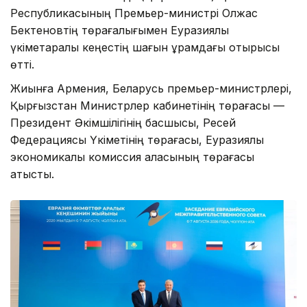
Республикасының Премьер-министрі Олжас
Бектеновтің төрағалығымен Еуразиялық
үкіметаралық кеңестің шағын құрамдағы отырысы
өтті.
Жиынға Армения, Беларусь премьер-министрлері,
Қырғызстан Министрлер кабинетінің төрағасы —
Президент Әкімшілігінің басшысы, Ресей
Федерациясы Үкіметінің төрағасы, Еуразиялық
экономикалық комиссия алқасының төрағасы
қатысты.