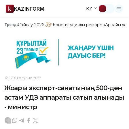
KAZINFORM
KZ
Сайлау-2026
Конституциялық реформа
Арнайы жо
Тренд:
12:07, 01 Маусым 2022
Жоғары эксперт-санатының 500-ден
астам УДЗ аппараты сатып алынады
- министр