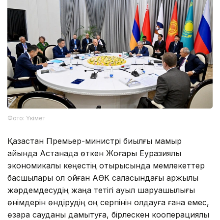
Фото: Үкімет
Қазақстан Премьер-министрі биылғы мамыр
айында Астанада өткен Жоғары Еуразиялық
экономикалық кеңестің отырысында мемлекеттер
басшылары қол қойған АӨК саласындағы қаржылық
жәрдемдесудің жаңа тетігі ауыл шаруашылығы
өнімдерін өндірудің оң серпінін қолдауға ғана емес,
өзара сауданы дамытуға, бірлескен кооперациялық