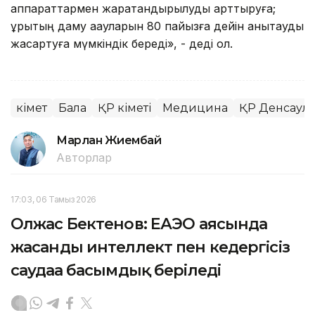
аппараттармен жарақтандырылуды арттыруға;
ұрықтың даму ақауларын 80 пайызға дейін анықтауды
жақсартуға мүмкіндік береді», - деді ол.
Үкімет
Бала
ҚР Үкіметі
Медицина
ҚР Денсаулы
Марлан Жиембай
Авторлар
17:03, 06 Тамыз 2026
Олжас Бектенов: ЕАЭО аясында
жасанды интеллект пен кедергісіз
саудаға басымдық беріледі