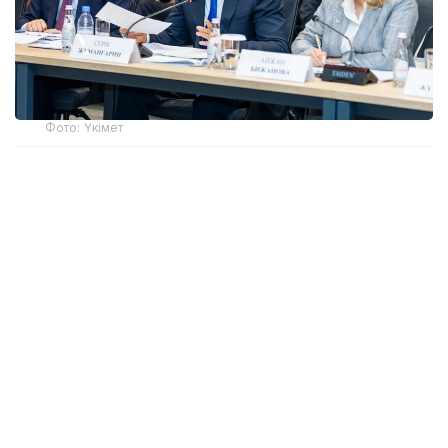
Фото: Үкімет
Қатысушыларға Жеңіл өнеркәсіпті дамытудың
2026-2030 жылдарға арналған кешенді
жоспарының негізгі ережелері таныстырылды.
Өнеркәсіп вице-министрі Олжас Сапарбеков атап
өткендей, құжат заңнама, сатып алу тетігін
жетілдіру, «көлеңкелі» импортқа қарсы іс-қимыл,
инвестиция тарту, отандық брендті дамыту мен
кадр даярлауға арналған 28 іс-шараны қамтиды.
Ортамерзімді шаралар өндірушілерді шикізатпен
қамтамасыз ету, өткізу нарығын кеңейту және
мемлекеттік сатып алу кезінде тең бәсекелестік