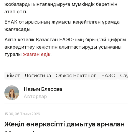
жобаларды ынталандыруға мүмкіндік беретінін
атап өтті.
ЕҮАК отырысының жұмысы кеңейтілген құрамда
жалғасады.
Айта кетелік Қазақстан ЕАЭО-ның бірыңғай цифрлық
аккредиттеу кеңістігін қалыптастыруды ұсынғаны
туралы
жазған едік
.
Үкімет
Логистика
Олжас Бектенов
ЕАЭО
Сауд
Назым Бөлесова
Авторлар
15:30, 06 Тамыз 2026
Жеңіл өнеркәсіпті дамытуға арналған