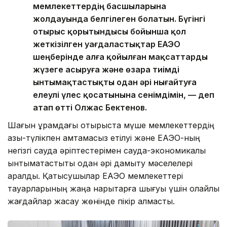
мемлекеттердің басшыларына
жолдауында белгілеген болатын. Бүгінгі
отырыс қорытындысы бойынша қол
жеткізілген уағдаластықтар ЕАЭО
шеңберінде алға қойылған мақсаттарды
жүзеге асыруға және өзара тиімді
ынтымақтастықты одан әрі нығайтуға
елеулі үлес қосатынына сенімдімін, — деп
атап өтті Олжас Бектенов.
Шағын құрамдағы отырыста мүше мемлекеттердің
азық-түлікпен қамтамасыз етілуі және ЕАЭО-ның
негізгі сауда әріптестерімен сауда-экономикалық
ынтымақтастықты одан әрі дамыту мәселелері
қаралды. Қатысушылар ЕАЭО мемлекеттері
тауарларының жаңа нарықтарға шығуы үшін қолайлы
жағдайлар жасау жөнінде пікір алмасты.