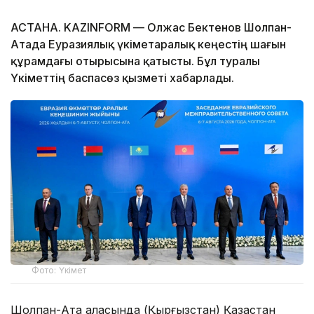
АСТАНА. KAZINFORM — Олжас Бектенов Шолпан-
Атада Еуразиялық үкіметаралық кеңестің шағын
құрамдағы отырысына қатысты. Бұл туралы
Үкіметтің баспасөз қызметі хабарлады.
Фото: Үкімет
Шолпан-Ата қаласында (Қырғызстан) Қазақстан