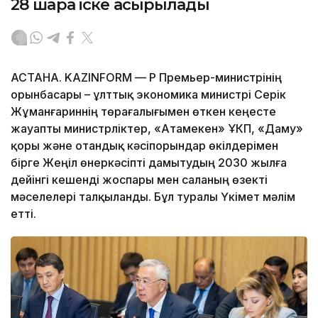
28 шара іске асырылады
АСТАНА. KAZINFORM — ҚР Премьер-министрінің
орынбасары – ұлттық экономика министрі Серік
Жұманғариннің төрағалығымен өткен кеңесте
жауапты министрліктер, «Атамекен» ҰКП, «Даму»
қоры және отандық кәсіпорындар өкілдерімен
бірге Жеңіл өнеркәсіпті дамытудың 2030 жылға
дейінгі кешенді жоспары мен саланың өзекті
мәселелері талқыланды. Бұл туралы Үкімет мәлім
етті.