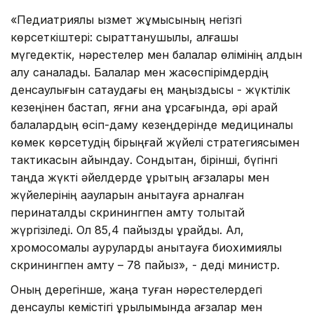
«Педиатриялық қызмет жұмысының негізгі
көрсеткіштері: сырқаттанушылық, алғашқы
мүгедектік, нәрестелер мен балалар өлімінің алдын
алу саналады. Балалар мен жасөспірімдердің
денсаулығын сақтаудағы ең маңыздысы - жүктілік
кезеңінен бастап, яғни ана құрсағында, әрі қарай
балалардың өсіп-даму кезеңдерінде медициналық
көмек көрсетудің бірыңғай жүйелі стратегиясымен
тактикасын айқындау. Сондықтан, бірінші, бүгінгі
таңда жүкті әйелдерде ұрықтың ағзалары мен
жүйелерінің ақауларын анықтауға арналған
перинаталдық скринингпен қамту толықтай
жүргізіледі. Ол 85,4 пайызды құрайды. Ал,
хромосомалық ауруларды анықтауға биохимиялық
скринингпен қамту – 78 пайыз», - деді министр.
Оның дерегінше, жаңа туған нәрестелердегі
денсаулық кемістігі құрылымында ағзалар мен