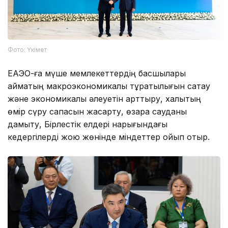
Фото: Үкімет
ЕАЭО-ға мүше мемлекеттердің басшылары
аймақтың макроэкономикалық тұрақтылығын сақтау
және экономикалық әлеуетін арттыру, халықтың
өмір сүру сапасын жақсарту, өзара сауданы
дамыту, Бірлестік елдері нарығындағы
кедергілерді жою жөнінде міндеттер қойып отыр.