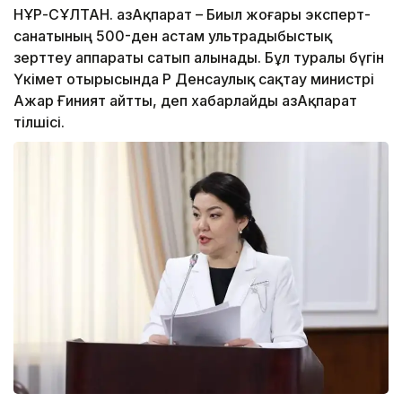
НҰР-СҰЛТАН. ҚазАқпарат – Биыл жоғары эксперт-
санатының 500-ден астам ультрадыбыстық
зерттеу аппараты сатып алынады. Бұл туралы бүгін
Үкімет отырысында ҚР Денсаулық сақтау министрі
Ажар Ғиният айтты, деп хабарлайды ҚазАқпарат
тілшісі.