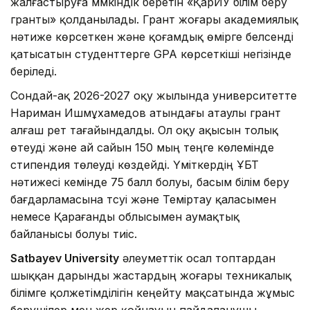
жалғастыруға мүмкіндік беретін «ҚарИУ білім беру
гранты» қолданылады. Грант жоғары академиялық
нәтиже көрсеткен және қоғамдық өмірге белсенді
қатысатын студенттерге GPA көрсеткіші негізінде
беріледі.
Сондай-ақ 2026-2027 оқу жылында университетте
Нариман Ишмұхамедов атындағы атаулы грант
алғаш рет тағайындалды. Ол оқу ақысын толық
өтеуді және ай сайын 150 мың теңге көлемінде
стипендия төлеуді көздейді. Үміткердің ҰБТ
нәтижесі кемінде 75 балл болуы, басым білім беру
бағдарламасына түсуі және Теміртау қаласымен
немесе Қарағанды облысымен аумақтық
байланысы болуы тиіс.
Satbayev University
әлеуметтік осал топтардан
шыққан дарынды жастардың жоғары техникалық
білімге қолжетімділігін кеңейту мақсатында жұмыс
берушілер мен жер қойнауын пайдаланушы