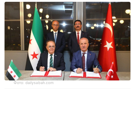
Фото: dailysabah.com
Түркияның Жоғары білім кеңесі (YÖK) мен Сирияның
Жоғары білім және ғылыми зерттеулер министрлігі
өзара түсіністік туралы меморандумға қол қойды.
Құжат Дамаскіде Сирия–Түркия бірлескен
университетін құруды көздейді.