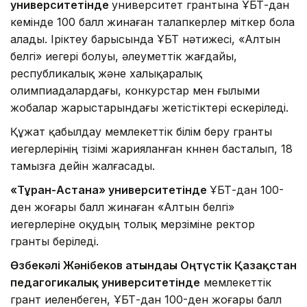
университетінде
университет грантына ҰБТ-дан
кемінде 100 балл жинаған талапкерлер үміткер бола
алады. Іріктеу барысында ҰБТ нәтижесі, «Алтын
белгі» иегері болуы, әлеуметтік жағдайы,
республикалық және халықаралық
олимпиадалардағы, конкурстар мен ғылыми
жобалар жарыстарындағы жетістіктері ескеріледі.
Құжат қабылдау мемлекеттік білім беру гранты
иегерлерінің тізімі жарияланған күннен басталып, 18
тамызға дейін жалғасады.
«Тұран-Астана» университетінде
ҰБТ-дан 100-
ден жоғары балл жинаған «Алтын белгі»
иегерлеріне оқудың толық мерзіміне ректор
гранты беріледі.
Өзбекәлі Жәнібеков атындағы Оңтүстік Қазақстан
педагогикалық университетінде
мемлекеттік
грант иеленбеген, ҰБТ-дан 100-ден жоғары балл