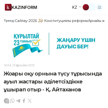
KAZINFORM
KZ
Сайлау-2026
Конституциялық реформа
Арнайы жо
Тренд:
14:04, 13 Қыркүйек 2012
Жоғары оқу орнына түсу тұрғысында
ауыл жастары әділетсіздікке
ұшырап отыр - Қ. Айтаханов