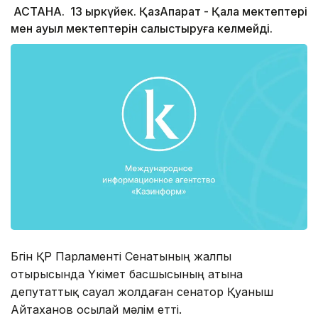
АСТАНА. 13 қыркүйек. ҚазАқпарат - Қала мектептері
мен ауыл мектептерін салыстыруға келмейді.
Бүгін ҚР Парламенті Сенатының жалпы
отырысында Үкімет басшысының атына
депутаттық сауал жолдаған сенатор Қуаныш
Айтаханов осылай мәлім етті.