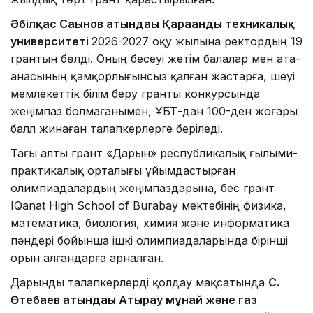
Әбілқас Сағынов атындағы Қарағанды техникалық
университеті
2026-2027 оқу жылына ректордың 19
грантын бөлді. Оның бесеуі жетім балалар мен ата-
анасының қамқорлығынсыз қалған жастарға, үшеуі
мемлекеттік білім беру гранты конкурсында
жеңімпаз болмағанымен, ҰБТ-дан 100-ден жоғары
балл жинаған талапкерлерге беріледі.
Тағы алты грант «Дарын» республикалық ғылыми-
практикалық орталығы ұйымдастырған
олимпиадалардың жеңімпаздарына, бес грант
IQanat High School of Burabay мектебінің физика,
математика, биология, химия және информатика
пәндері бойынша ішкі олимпиадаларында бірінші
орын алғандарға арналған.
Дарынды талапкерлерді қолдау мақсатында
С.
Өтебаев атындағы Атырау мұнай және газ