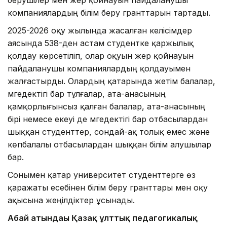
компаниялардың білім беру гранттарын тартады.
2025-2026 оқу жылында жасалған келісімдер
аясында 538-ден астам студентке қаржылық
қолдау көрсетіліп, олар оқуын жер қойнауын
пайдаланушы компаниялардың қолдауымен
жалғастырды. Олардың қатарында жетім балалар,
мүгедектігі бар тұлғалар, ата-анасының
қамқорлығынсыз қалған балалар, ата-анасының
бірі немесе екеуі де мүгедектігі бар отбасылардан
шыққан студенттер, сондай-ақ толық емес және
көпбалалы отбасылардан шыққан білім алушылар
бар.
Сонымен қатар университет студенттерге өз
қаражаты есебінен білім беру гранттары мен оқу
ақысына жеңілдіктер ұсынады.
Абай атындағы Қазақ ұлттық педагогикалық