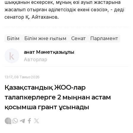
шыққанын ескерсек, мұның өзі ауыл жастарына
жасалып отырған әділетсіздік екені сөзсіз», - деді
сенатор Қ. Айтаханов.
Білім
Білім және ғылым
Сенат
Парламент
Қанат Мәметқазыұлы
Авторлар
13:17, 08 Тамыз 2026
Қазақстандық ЖОО-лар
талапкерлерге 2 мыңнан астам
қосымша грант ұсынады