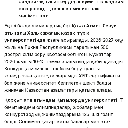
сондай-ақ талапкердің әлеуметтік жағдайы
ескеріледі, – делінген министрлік
мәліметінде.
Ең ірі бағдарламалардың бірі
Қожа Ахмет Ясауи
атындағы Халықаралық қазақ-түрік
университетінде
жүзеге асырылады. 2026-2027 оқу
жылына Түркия Республикасы тарапынан 500
дәстүрлі білім беру квотасы бөлінген. Құжаттар
2026 жылғы 10-15 тамыз аралығында қабылданады.
Конкурсқа мемлекеттік білім беру гранты
конкурсына қатысуға жарамды ҰБТ сертификаты
бар және университет белгілеген шекті балды
жинаған Қазақстан азаматтары қатыса алады.
Қорқыт ата атындағы Қызылорда университеті
IT
бағытындағы олимпиадалар, жобалар мен
конкурстардың жеңімпаздарына 125 ішкі грант
бөлді. Сонымен қатар жетім балалар мен ата-