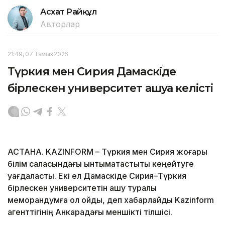
Асхат Райқұл
Авторлар
21:49, 07 Тамыз 2026
Түркия мен Сирия Дамаскіде
бірлескен университет ашуға келісті
АСТАНА. KAZINFORM – Түркия мен Сирия жоғары
білім саласындағы ынтымақтастықты кеңейтуге
уағдаласты. Екі ел Дамаскіде Сирия–Түркия
бірлескен университетін ашу туралы
меморандумға қол қойды, деп хабарлайды Kazinform
агенттігінің Анкарадағы меншікті тілшісі.