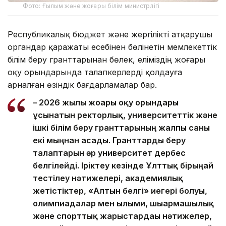
Фото: Ғылым және жоғары білім министрлігі
Республикалық бюджет және жергілікті атқарушы
органдар қаражаты есебінен бөлінетін мемлекеттік
білім беру гранттарынан бөлек, еліміздің жоғары
оқу орындарында талапкерлерді қолдауға
арналған өзіндік бағдарламалар бар.
– 2026 жылы жоғары оқу орындары
ұсынатын ректорлық, университеттік және
ішкі білім беру гранттарының жалпы саны
екі мыңнан асады. Гранттарды беру
талаптарын әр университет дербес
белгілейді. Іріктеу кезінде Ұлттық бірыңғай
тестілеу нәтижелері, академиялық
жетістіктер, «Алтын белгі» иегері болуы,
олимпиадалар мен ғылыми, шығармашылық
және спорттық жарыстардағы нәтижелер,