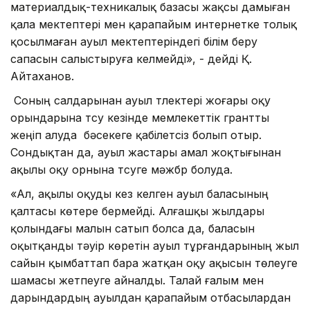
материалдық-техникалық базасы жақсы дамыған
қала мектептері мен қарапайым интернетке толық
қосылмаған ауыл мектептеріндегі білім беру
сапасын салыстыруға келмейді», - дейді Қ.
Айтаханов.
Соның салдарынан ауыл түлектері жоғары оқу
орындарына түсу кезінде мемлекеттік грантты
жеңіп алуда бәсекеге қабілетсіз болып отыр.
Сондықтан да, ауыл жастары амал жоқтығынан
ақылы оқу орнына түсуге мәжбүр болуда.
«Ал, ақылы оқуды кез келген ауыл баласының
қалтасы көтере бермейді. Алғашқы жылдары
қолындағы малын сатып болса да, баласын
оқытқанды тәуір көретін ауыл тұрғандарының жыл
сайын қымбаттап бара жатқан оқу ақысын төлеуге
шамасы жетпеуге айналды. Талай ғалым мен
дарындардың ауылдан қарапайым отбасылардан