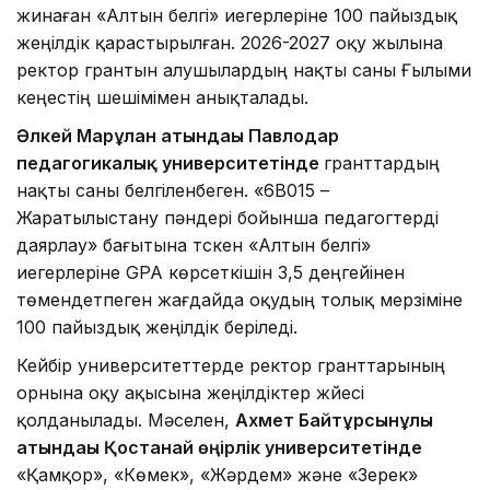
жинаған «Алтын белгі» иегерлеріне 100 пайыздық
жеңілдік қарастырылған. 2026-2027 оқу жылына
ректор грантын алушылардың нақты саны Ғылыми
кеңестің шешімімен анықталады.
Әлкей Марғұлан атындағы Павлодар
педагогикалық университетінде
гранттардың
нақты саны белгіленбеген. «6В015 –
Жаратылыстану пәндері бойынша педагогтерді
даярлау» бағытына түскен «Алтын белгі»
иегерлеріне GPA көрсеткішін 3,5 деңгейінен
төмендетпеген жағдайда оқудың толық мерзіміне
100 пайыздық жеңілдік беріледі.
Кейбір университеттерде ректор гранттарының
орнына оқу ақысына жеңілдіктер жүйесі
қолданылады. Мәселен,
Ахмет Байтұрсынұлы
атындағы Қостанай өңірлік университетінде
«Қамқор», «Көмек», «Жәрдем» және «Зерек»