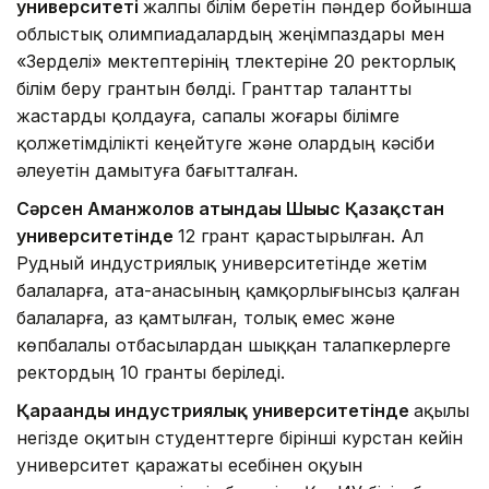
университеті
жалпы білім беретін пәндер бойынша
облыстық олимпиадалардың жеңімпаздары мен
«Зерделі» мектептерінің түлектеріне 20 ректорлық
білім беру грантын бөлді. Гранттар талантты
жастарды қолдауға, сапалы жоғары білімге
қолжетімділікті кеңейтуге және олардың кәсіби
әлеуетін дамытуға бағытталған.
Сәрсен Аманжолов атындағы Шығыс Қазақстан
университетінде
12 грант қарастырылған. Ал
Рудный индустриялық университетінде жетім
балаларға, ата-анасының қамқорлығынсыз қалған
балаларға, аз қамтылған, толық емес және
көпбалалы отбасылардан шыққан талапкерлерге
ректордың 10 гранты беріледі.
Қарағанды индустриялық университетінде
ақылы
негізде оқитын студенттерге бірінші курстан кейін
университет қаражаты есебінен оқуын