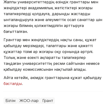
Жалпы университеттердің өзіндік гранттары мен
жеңілдіктері академиялық жетістіктері жоғары
талапкерлерді қолдауға, дарынды жастарды
ынталандыруға және әлеуметтік осал санаттар үшін
жоғары білімнің қолжетімділігін арттыруға
бағытталған.
Гранттар мен жеңілдіктердің нақты саны, құжат
қабылдау мерзімдері, талаптары және қажетті
құжаттар тізімі әр жоғары оқу орнында әртүрлі.
Толық және өзекті ақпаратты талапкерлер
таңдаған университеттің ресми сайтынан немесе
қабылдау комиссиясынан нақтылай алады.
Айта кетейік, әкімдік гранттарына құжат қабылдау
басталды
.
Білім
ЖОО-лар
Грант