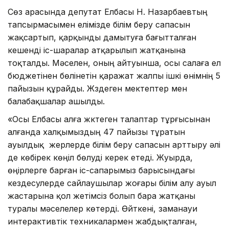
Сөз арасында депутат Елбасы Н. Назарбаевтың
тапсырмасымен елімізде білім беру сапасын
жақсартып, қарқынды дамытуға бағытталған
кешенді іс-шаралар атқарылып жатқанына
тоқталды. Мәселен, оның айтуынша, осы салаға ел
бюджетінен бөлінетін қаражат жалпы ішкі өнімнің 5
пайызын құрайды. Жүздеген мектептер мен
балабақшалар ашылды.
«Осы Елбасы алға жүктеген талаптар тұрғысынан
алғанда халқымыздың 47 пайызы тұратын
ауылдық жерлерде білім беру сапасын арттыру әлі
де көбірек көңіл бөлуді керек етеді. Жуырда,
өңірлерге барған іс-сапарымыз барысындағы
кездесулерде сайлаушылар жоғары білім алу ауыл
жастарына қол жетімсіз болып бара жатқаны
туралы мәселелер көтерді. Өйткені, заманауи
интерактивтік техникалармен жабдықталған,