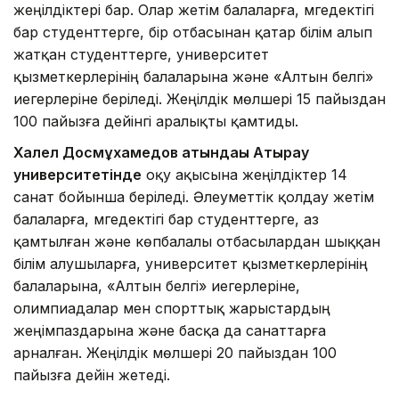
жеңілдіктері бар. Олар жетім балаларға, мүгедектігі
бар студенттерге, бір отбасынан қатар білім алып
жатқан студенттерге, университет
қызметкерлерінің балаларына және «Алтын белгі»
иегерлеріне беріледі. Жеңілдік мөлшері 15 пайыздан
100 пайызға дейінгі аралықты қамтиды.
Халел Досмұхамедов атындағы Атырау
университетінде
оқу ақысына жеңілдіктер 14
санат бойынша беріледі. Әлеуметтік қолдау жетім
балаларға, мүгедектігі бар студенттерге, аз
қамтылған және көпбалалы отбасылардан шыққан
білім алушыларға, университет қызметкерлерінің
балаларына, «Алтын белгі» иегерлеріне,
олимпиадалар мен спорттық жарыстардың
жеңімпаздарына және басқа да санаттарға
арналған. Жеңілдік мөлшері 20 пайыздан 100
пайызға дейін жетеді.