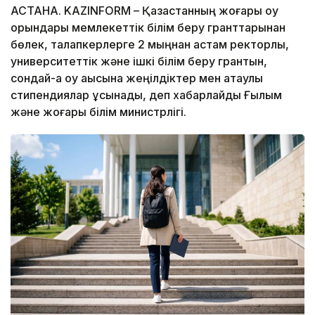
АСТАНА. KAZINFORM – Қазақстанның жоғары оқу
орындары мемлекеттік білім беру гранттарынан
бөлек, талапкерлерге 2 мыңнан астам ректорлық,
университеттік және ішкі білім беру грантын,
сондай-ақ оқу ақысына жеңілдіктер мен атаулы
стипендиялар ұсынады, деп хабарлайды Ғылым
және жоғары білім министрлігі.