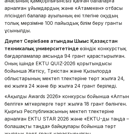
анасының қамқорлығынсыз қалған балаларға
арналған ұйымдардың және «Атамекен» отбасы
үлгісіндегі балалар ауылының екі түлегіне оқудың
толық мерзіміне 100 пайыздық білім беру гранты
ұсынылды.
Дәулет Серікбаев атындағы Шығыс Қазақстан
техникалық университетінде
өзіндік конкурстық
бағдарламалар аясында 94 грант қарастырылған.
Оның ішінде EKTU QUIZ-2026 қорытындысы
бойынша Жетісу, Түркістан және Қызылорда
облыстарының мектеп түлектеріне төрт жылға 24,
екі жылға 24 және бір жылға 24 грант беріледі.
«Ақылды Awards 2026» конкурсы бойынша «Алтын
белгіге» үміткерлерге төрт жылға 18 грант бөлінген.
Қырғыз Республикасының мектеп түлектеріне
арналған EKTU STAR 2026 және «EKTU-ды таңда –
болашақты таңда» байқаулары бойынша төрт
жылдық төрт грант қарастырылған.