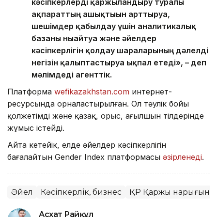
кәсіпкерлерді қаржыландыру туралы
ақпараттың ашықтығын арттыруға,
шешімдер қабылдау үшін аналитикалық
базаны нығайтуға және әйелдер
кәсіпкерлігін қолдау шараларының дәлелді
негізін қалыптастыруға ықпал етеді», – деп
мәлімдеді агенттік.
Платформа
wefikazakhstan.com
интернет-
ресурсында орналастырылған. Ол тәулік бойы
қолжетімді және қазақ, орыс, ағылшын тілдерінде
жұмыс істейді.
Айта кетейік, елде әйелдер кәсіпкерлігін
бағалайтын Gender Index платформасы
әзірленеді
.
Әйел
Кәсіпкерлік, бизнес
ҚР Қаржы нарығын ре
Асхат Райқұл