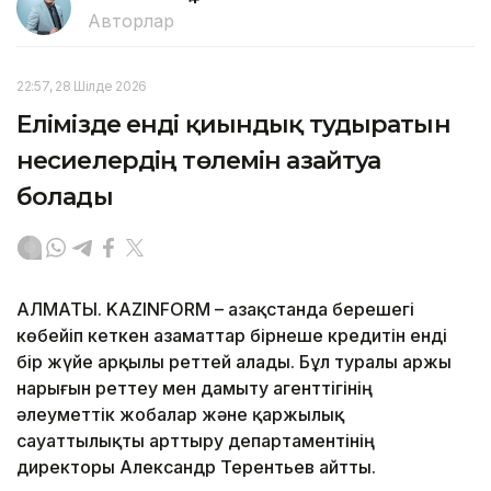
Авторлар
22:57, 28 Шілде 2026
Елімізде енді қиындық тудыратын
несиелердің төлемін азайтуға
болады
АЛМАТЫ. KAZINFORM – Қазақстанда берешегі
көбейіп кеткен азаматтар бірнеше кредитін енді
бір жүйе арқылы реттей алады. Бұл туралы Қаржы
нарығын реттеу мен дамыту агенттігінің
әлеуметтік жобалар және қаржылық
сауаттылықты арттыру департаментінің
директоры Александр Терентьев айтты.