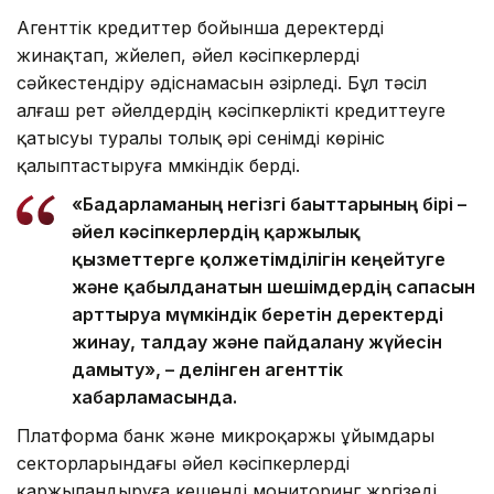
Агенттік кредиттер бойынша деректерді
жинақтап, жүйелеп, әйел кәсіпкерлерді
сәйкестендіру әдіснамасын әзірледі. Бұл тәсіл
алғаш рет әйелдердің кәсіпкерлікті кредиттеуге
қатысуы туралы толық әрі сенімді көрініс
қалыптастыруға мүмкіндік берді.
«Бағдарламаның негізгі бағыттарының бірі –
әйел кәсіпкерлердің қаржылық
қызметтерге қолжетімділігін кеңейтуге
және қабылданатын шешімдердің сапасын
арттыруға мүмкіндік беретін деректерді
жинау, талдау және пайдалану жүйесін
дамыту», – делінген агенттік
хабарламасында.
Платформа банк және микроқаржы ұйымдары
секторларындағы әйел кәсіпкерлерді
қаржыландыруға кешенді мониторинг жүргізеді.