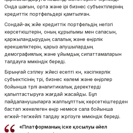
Онда шағын, орта және ірі бизнес субъектілерінің
кредиттік портфельдері қамтылған.
Сондай-ақ жүйе кредиттік портфельдің негізгі
көрсеткіштерін, оның құрылымы мен сапасын,
қаржыландырудың салалық және өңірлік
ерекшеліктерін, қарыз алушылардың
демографиялық және ұйымдық сипаттамаларын
талдауға мүмкіндік береді.
Бірыңғай сүзгілеу жүйесі есепті күн, кәсіпкерлік
субъектісінің түрі, бизнес көлемі және өңірлер
бойынша түрлі аналитикалық деректерді
қалыптастыруға жағдай жасайды. Бұл
пайдаланушыларға жалпыұлттық көрсеткіштерден
бастап жекелеген өңір немесе сала бойынша
егжей-тегжейлі талдау жүргізуге мүмкіндік береді.
«Платформаның іске қосылуы әйел