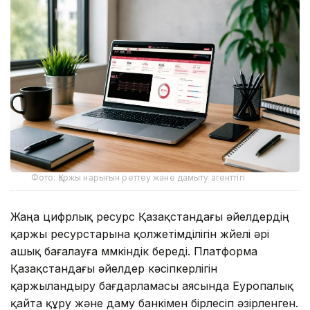
Фото: Қаржы нарығын реттеу және дамыту агенттігі
Жаңа цифрлық ресурс Қазақстандағы әйелдердің
қаржы ресурстарына қолжетімділігін жүйелі әрі
ашық бағалауға мүмкіндік береді. Платформа
Қазақстандағы әйелдер кәсіпкерлігін
қаржыландыру бағдарламасы аясында Еуропалық
қайта құру және даму банкімен бірлесіп әзірленген.