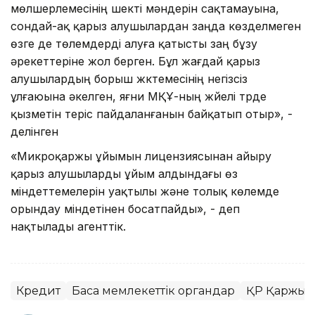
мөлшерлемесінің шекті мәндерін сақтамауына,
сондай-ақ қарыз алушылардан заңда көзделмеген
өзге де төлемдерді алуға қатысты заң бұзу
әрекеттеріне жол берген. Бұл жағдай қарыз
алушылардың борыш жүктемесінің негізсіз
ұлғаюына әкелген, яғни МҚҰ-ның жүйелі түрде
қызметін теріс пайдаланғанын байқатып отыр», -
делінген
«Микроқаржы ұйымын лицензиясынан айыру
қарыз алушыларды ұйым алдындағы өз
міндеттемелерін уақтылы және толық көлемде
орындау міндетінен босатпайды», - деп
нақтылады агенттік.
Кредит
Басқа мемлекеттік органдар
ҚР Қаржы н