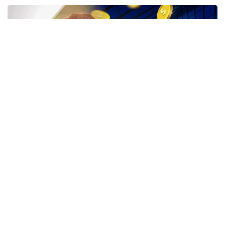
Коллаж: Kazinform/ Canva
Оның айтуынша, реформаның басты мақсаты –
қарыз алушыларға көрсетілетін көмекті неғұрлым
қолжетімді әрі түсінікті ету, сондай-ақ олардың
жалғыз баспанасынан айырылып қалу қаупін
барынша азайту.