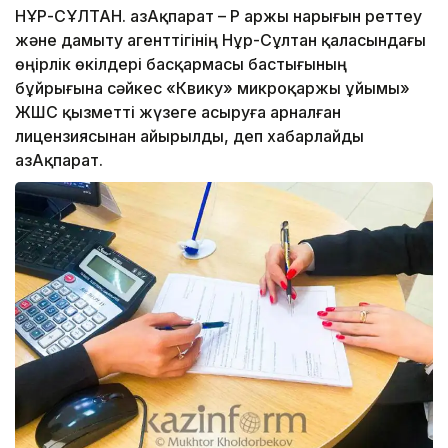
НҰР-СҰЛТАН. ҚазАқпарат – ҚР Қаржы нарығын реттеу
және дамыту агенттігінің Нұр-Сұлтан қаласындағы
өңірлік өкілдері басқармасы бастығының
бұйрығына сәйкес «Квику» микроқаржы ұйымы»
ЖШС қызметті жүзеге асыруға арналған
лицензиясынан айырылды, деп хабарлайды
ҚазАқпарат.