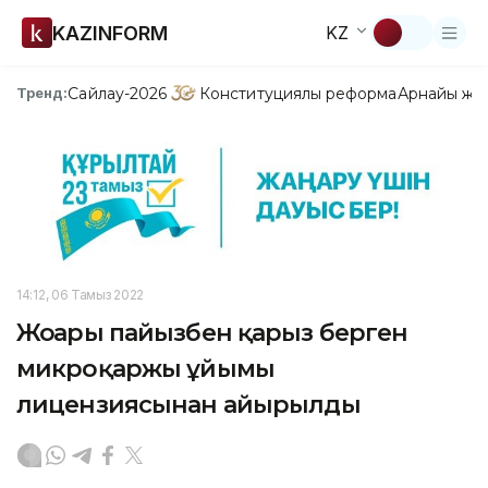
KAZINFORM
KZ
Сайлау-2026
Конституциялық реформа
Арнайы жо
Тренд:
14:12, 06 Тамыз 2022
Жоғары пайызбен қарыз берген
микроқаржы ұйымы
лицензиясынан айырылды