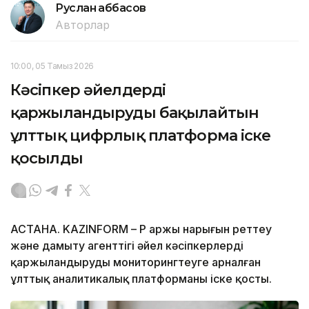
Руслан Ғаббасов
Авторлар
10:00, 05 Тамыз 2026
Кәсіпкер әйелдерді
қаржыландыруды бақылайтын
ұлттық цифрлық платформа іске
қосылды
АСТАНА. KAZINFORM – ҚР Қаржы нарығын реттеу
және дамыту агенттігі әйел кәсіпкерлерді
қаржыландыруды мониторингтеуге арналған
ұлттық аналитикалық платформаны іске қосты.