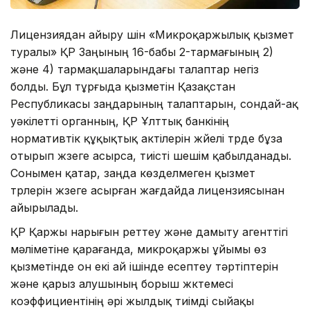
Лицензиядан айыру үшін «Микроқаржылық қызмет
туралы» ҚР Заңының 16-бабы 2-тармағының 2)
және 4) тармақшаларындағы талаптар негіз
болды. Бұл тұрғыда қызметін Қазақстан
Республикасы заңдарының талаптарын, сондай-ақ
уәкілетті органның, ҚР Ұлттық банкінің
нормативтік құқықтық актілерін жүйелі түрде бұза
отырып жүзеге асырса, тиісті шешім қабылданады.
Сонымен қатар, заңда көзделмеген қызмет
түрлерін жүзеге асырған жағдайда лицензиясынан
айырылады.
ҚР Қаржы нарығын реттеу және дамыту агенттігі
мәліметіне қарағанда, микроқаржы ұйымы өз
қызметінде он екі ай ішінде есептеу тәртіптерін
және қарыз алушының борыш жүктемесі
коэффициентінің әрі жылдық тиімді сыйақы