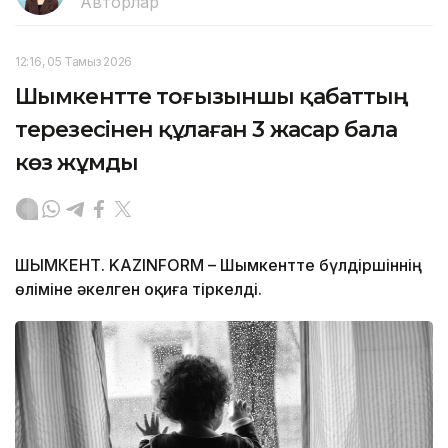
Авторлар
12:16, 05 Тамыз 2026
Шымкентте тоғызыншы қабаттың
терезесінен құлаған 3 жасар бала
көз жұмды
ШЫМКЕНТ. KAZINFORM – Шымкентте бүлдіршіннің
өліміне әкелген оқиға тіркелді.