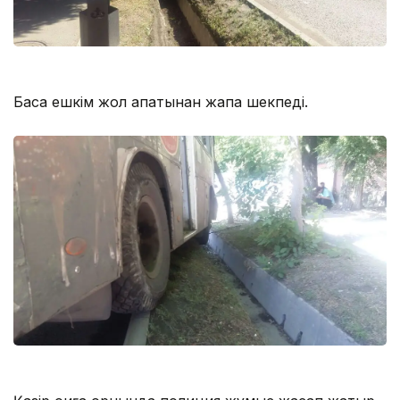
Басқа ешкім жол апатынан жапа шекпеді.