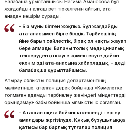
Балабақша құрылтайшысы Нағима Аманқосова бұл
жағдайдың алғаш рет тіркелгенін айтып, ата-
анадан кешірім сұрады.
– Біз мұны білген жоқпыз. Бұл жағдайды
ата-анасымен бірге білдік. Тәрбиешінің
үйіне барып сөйлестік, бірақ ол нақты жауап
бере алмады. Баланы толық медициналық
тексеруден өткізуге көмектесуге дайын
екенімізді ата-анасына хабарладық, – деді
балабақша құрылтайшысы.
Атырау облыстық полиция департаментінің
мәліметінше, аталған дерек бойынша «Кәмелетке
толмаған адамды тәрбиелеу жөніндегі міндеттерді
орындамау» бабы бойынша қылмыстық іс қозғалған.
– Аталған оқиға бойынша кешенді тергеу
амалдары жүргізілуде. Құқық бұзушылыққа
қатысы бар барлық тұлғалар полиция