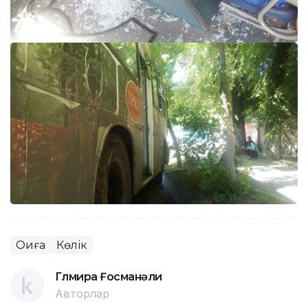
Оқиға
Көлік
Гүлмира Ғосманәли
Авторлар