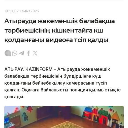
10:50, 07 Тамыз 2026
Атырауда жекеменшік балабақша
тәрбиешісінің кішкентайға күш
қолданғаны видеоға түсіп қалды
АТЫРАУ. KAZINFORM – Атырауда жекеменшік
балабақша тәрбиешісінің бүлдіршінге күш
қолданғаны бейнебақылау камерасына түсіп
қалған. Оқиғаға байланысты полиция қылмыстық іс
қозғады.