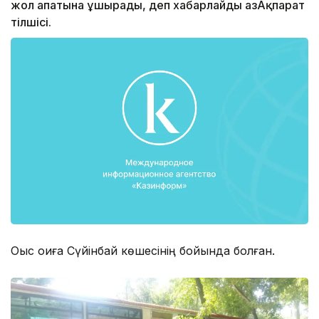
жол апатына ұшырады, деп хабарлайды ҚазАқпарат
тілшісі.
Оқыс оқиға Сүйінбай көшесінің бойында болған.