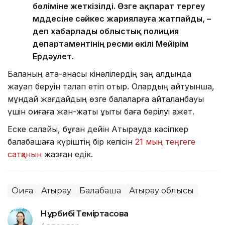
бөліміне жеткізілді. Өзге ақпарат тергеу
мүддесіне сәйкес жариялауға жатпайды, –
деп хабарлады облыстық полиция
департаментінің ресми өкілі Мейірім
Ердәулет.
Баланың ата-анасы кінәлілердің заң алдында
жауап беруін талап етіп отыр. Олардың айтуынша,
мұндай жағдайдың өзге балаларға қайталанбауы
үшін оқиғаға жан-жақты құқықтық баға берілуі қажет.
Еске салайық, бұған дейін Атырауда кәсіпкер
балабақшаға күріштің бір келісін
21 мың теңгеге
сатқанын
жазған едік.
Оқиға
Атырау
Балабақша
Атырау облысы
Нұрбибі Теміртасова