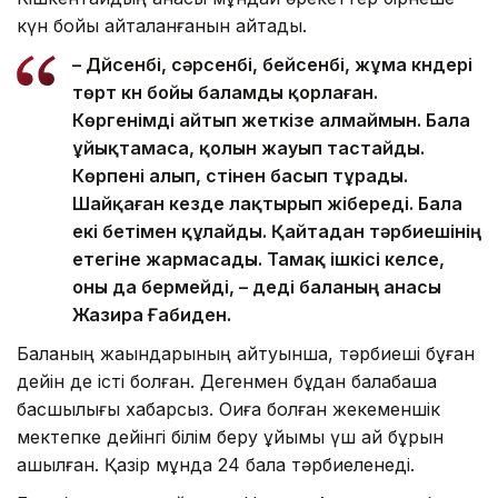
күн бойы қайталанғанын айтады.
– Дүйсенбі, сәрсенбі, бейсенбі, жұма күндері
төрт күн бойы баламды қорлаған.
Көргенімді айтып жеткізе алмаймын. Бала
ұйықтамаса, қолын жауып тастайды.
Көрпені алып, үстінен басып тұрады.
Шайқаған кезде лақтырып жібереді. Бала
екі бетімен құлайды. Қайтадан тәрбиешінің
етегіне жармасады. Тамақ ішкісі келсе,
оны да бермейді, – деді баланың анасы
Жазира Ғабиден.
Баланың жақындарының айтуынша, тәрбиеші бұған
дейін де істі болған. Дегенмен бұдан балабақша
басшылығы хабарсыз. Оқиға болған жекеменшік
мектепке дейінгі білім беру ұйымы үш ай бұрын
ашылған. Қазір мұнда 24 бала тәрбиеленеді.