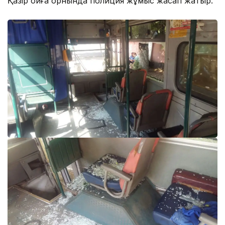
Қазір оқиға орнында полиция жұмыс жасап жатыр.