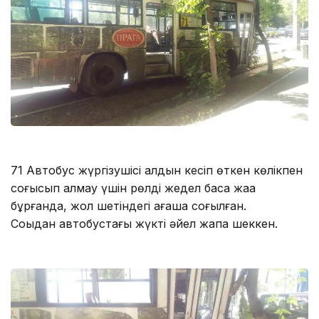
71 Автобус жүргізушісі алдын кесіп өткен көлікпен
соғысып қалмау үшін рөлді жедел басқа жаққа
бұрғанда, жол шетіндегі ағашқа соғылған.
Соққыдан автобустағы жүкті əйел жапа шеккен.