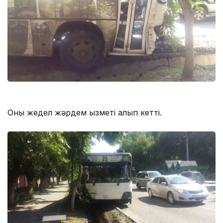
Оны жедел жəрдем қызметі алып кетті.