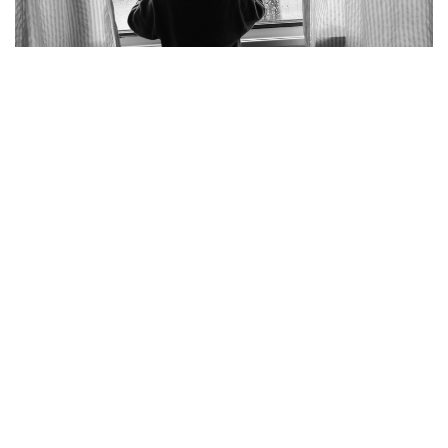
Фото: pexels.com
Қалалық Төтенше жағдайлар департаментінің
мәліметінше, қайғылы оқиға Қаратау ауданындағы
Нұрсәт шағынауданында болған.
– 2023 жылы туған бала ересектердің
қарауынсыз қалып, көпқабатты тұрғын
үйдің тоғызыншы қабатындағы пәтердің
терезесінен абайсызда құлап кеткен.
Алған жарақатынан бүлдіршін оқиға
орнында көз жұмды, – делінген
хабарламада.
Ведомствоның хабарлауынша, биыл Шымкентте