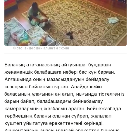
Фото: видеодан алынған скрин
Баланың ата-анасының айтуынша, бүлдіршін
жекеменшік балабақшаға небәрі бес күн барған.
Алғашында оның мазасыздануын бейімделу
кезеңімен байланыстырған. Алайда кейін
баласының құлағынан қан ағып, иығында тістелген із
барын байқап, балабақшадағы бейнебақылау
камераларының жазбасын қараған. Бейнежазбада
тәрбиешінің баланы қолынан сүйреп, жұлқылап,
күштеп ұйықтатуға әрекеттенгені көрінеді.
Кішкентайдың анасы мұндай әрекеттер бірнеше