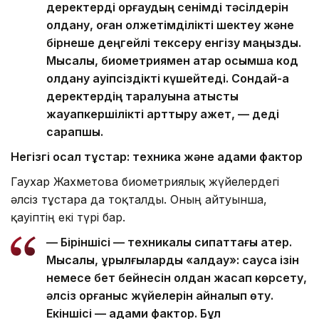
деректерді қорғаудың сенімді тәсілдерін
қолдану, оған қолжетімділікті шектеу және
бірнеше деңгейлі тексеру енгізу маңызды.
Мысалы, биометриямен қатар қосымша код
қолдану қауіпсіздікті күшейтеді. Сондай-ақ
деректердің таралуына қатысты
жауапкершілікті арттыру қажет, — деді
сарапшы.
Негізгі осал тұстар: техника және адами фактор
Гаухар Жахметова биометриялық жүйелердегі
әлсіз тұстарға да тоқталды. Оның айтуынша,
қауіптің екі түрі бар.
— Біріншісі — техникалық сипаттағы қатер.
Мысалы, құрылғыларды «алдау»: саусақ ізін
немесе бет бейнесін қолдан жасап көрсету,
әлсіз қорғаныс жүйелерін айналып өту.
Екіншісі — адами фактор. Бұл