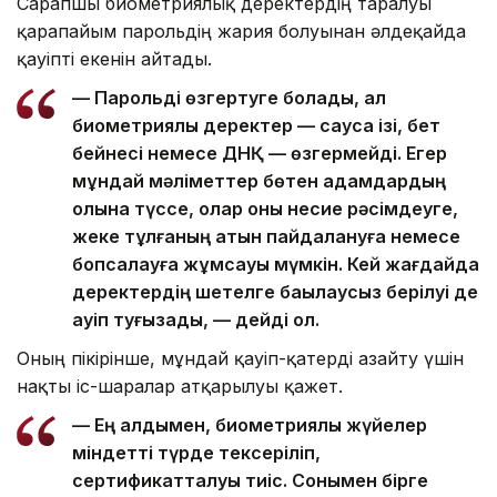
Сарапшы биометриялық деректердің таралуы
қарапайым парольдің жария болуынан әлдеқайда
қауіпті екенін айтады.
— Парольді өзгертуге болады, ал
биометриялық деректер — саусақ ізі, бет
бейнесі немесе ДНҚ — өзгермейді. Егер
мұндай мәліметтер бөтен адамдардың
қолына түссе, олар оны несие рәсімдеуге,
жеке тұлғаның атын пайдалануға немесе
бопсалауға жұмсауы мүмкін. Кей жағдайда
деректердің шетелге бақылаусыз берілуі де
қауіп туғызады, — дейді ол.
Оның пікірінше, мұндай қауіп-қатерді азайту үшін
нақты іс-шаралар атқарылуы қажет.
— Ең алдымен, биометриялық жүйелер
міндетті түрде тексеріліп,
сертификатталуы тиіс. Сонымен бірге