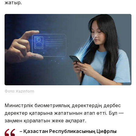
жатыр.
Фото: Kazinform
Министрлік биометриялық деректердің дербес
деректер қатарына жататынын атап өтті. Бұл —
заңмен қорғалатын жеке ақпарат.
– Қазақстан Республикасының Цифрлық