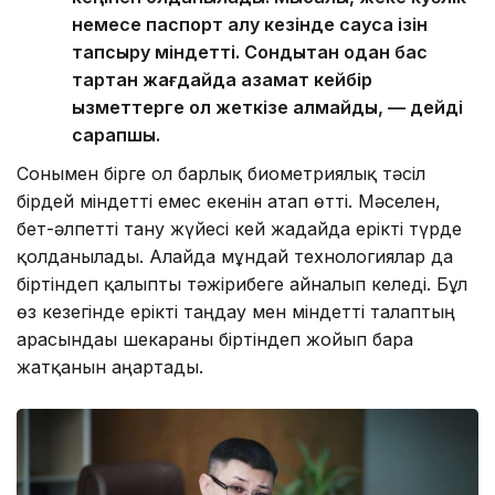
немесе паспорт алу кезінде саусақ ізін
тапсыру міндетті. Сондықтан одан бас
тартқан жағдайда азамат кейбір
қызметтерге қол жеткізе алмайды, — дейді
сарапшы.
Сонымен бірге ол барлық биометриялық тәсіл
бірдей міндетті емес екенін атап өтті. Мәселен,
бет-әлпетті тану жүйесі кей жағдайда ерікті түрде
қолданылады. Алайда мұндай технологиялар да
біртіндеп қалыпты тәжірибеге айналып келеді. Бұл
өз кезегінде ерікті таңдау мен міндетті талаптың
арасындағы шекараны біртіндеп жойып бара
жатқанын аңғартады.