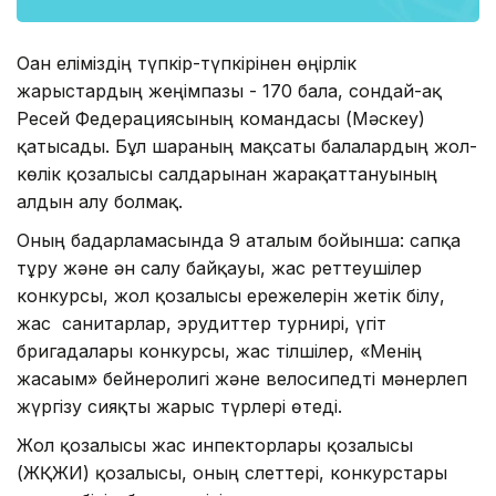
Оған еліміздің түпкір-түпкірінен өңірлік
жарыстардың жеңімпазы - 170 бала, сондай-ақ
Ресей Федерациясының командасы (Мәскеу)
қатысады. Бұл шараның мақсаты балалардың жол-
көлік қозғалысы салдарынан жарақаттануының
алдын алу болмақ.
Оның бағдарламасында 9 аталым бойынша: сапқа
тұру және ән салу байқауы, жас реттеушілер
конкурсы, жол қозғалысы ережелерін жетік білу,
жас санитарлар, эрудиттер турнирі, үгіт
бригадалары конкурсы, жас тілшілер, «Менің
жасағым» бейнеролигі және велосипедті мәнерлеп
жүргізу сияқты жарыс түрлері өтеді.
Жол қозғалысы жас инпекторлары қозғалысы
(ЖҚЖИ) қозғалысы, оның слеттері, конкурстары