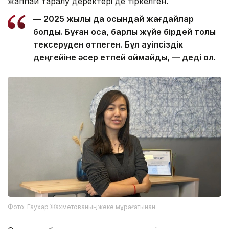
жаппай таралу деректері де тіркелген.
— 2025 жылы да осындай жағдайлар
болды. Бұған қоса, барлық жүйе бірдей толық
тексеруден өтпеген. Бұл қауіпсіздік
деңгейіне әсер етпей қоймайды, — деді ол.
Фото: Гаухар Жахметованың жеке мұрағатынан