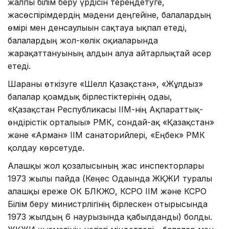
жалпы білім беру үрдісін тереңдетуге,
жасөспірімдердің мәдени деңгейіне, балалардың
өмірі мен денсаулығын сақтауға ықпал етеді,
балалардың жол-көлік оқиғаларында
жарақаттануының алдын алуға айтарлықтай әсер
етеді.
Шараны өткізуге «Шелл Қазақстан», «Жұлдыз»
балалар қоғамдық бірлестіктерінің одағы,
«Қазақстан Республикасы ІІМ-нің Ақпараттық-
өндірістік орталығы» РМК, сондай-ақ «Қазақстан»
және «Арман» ІІМ санаторийлері, «Еңбек» РМК
қолдау көрсетуде.
Алғашқы жол қозғалысының жас инспекторлары
1973 жылы пайда (Кеңес Одағында ЖҚЖИ туралы
алғашқы ереже ОК БЛКЖО, КСРО ІІМ және КСРО
Білім беру министрлігінің бірлескен отырысында
1973 жылдың 6 наурызында қабылданды) болды.