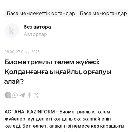
Басқа мемлекеттік органдар
Басқа меморгандар
без автора
Авторлар
08:00, 27 Сәуір 2026
Биометриялық төлем жүйесі:
Қолданғанға ыңғайлы, қорғалуы
қалай?
АСТАНА. KAZINFORM – Биометриялық төлем
жүйелері күнделікті қолданысқа жаппай еніп
келеді. Бет-әлпет, алақан ізі немесе көз қарашығы