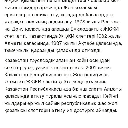
ЖҚЖИ қызметінің негізгі міндеттері - балалар мен
жасөспірімдер арасында Жол қозғалысы
ережелерін насихаттау, жолдарда балалардың
жарақаттануының алдын алу. 1978 жылы Ростов-
на-Дону қаласында алғашқы Бүкілодақтық ЖҚЖИ
слеті өтті. Қазақстанда ЖҚЖИ слеттері 1982 жылы
Алматы қаласында, 1987 жылы Ақтөбе қаласында,
1989 жылы Қарағанды қаласында өткізілді.
Қазақстан тәуелсіздік алғаннан кейін осындай
слеттер ұзақ уақыт өткізілген жоқ. 2001 жылы
Қазақстан Республикасының Жол полициясы
комитеті ЖҚЖИ слетін қайта жаңғырту және
Қазақстан Республикасында бірінші слетті Алматы
қаласында өткізу туралы ұсыныс жасады. Кейінгі
жылдары әр жыл сайын республикалық жас жол
қозғалысы слеттерін өткізу игі дәстүрге айналды.