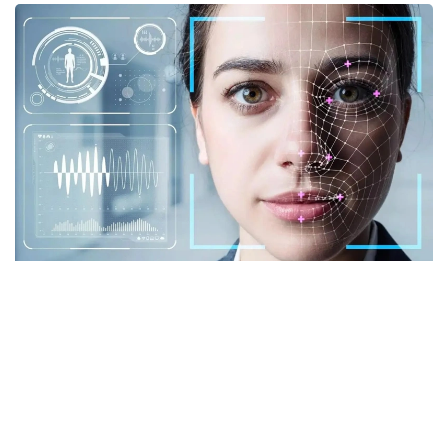
Фото: istockphoto.com
Әлемдік тәжірибе: технология бар, бірақ бәрі
бірдей сене бермейді
Биометриялық технологияларға қатысты
алаңдаушылық бекер емес. Әлемдік тәжірибе бұл
жүйелердің кей жағдайда қателік жіберіп, даулы