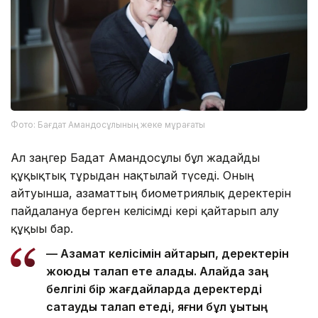
Фото: Бағдат Амандосұлының жеке мұрағаты
Ал заңгер Бағдат Амандосұлы бұл жағдайды
құқықтық тұрғыдан нақтылай түседі. Оның
айтуынша, азаматтың биометриялық деректерін
пайдалануға берген келісімді кері қайтарып алу
құқығы бар.
— Азамат келісімін қайтарып, деректерін
жоюды талап ете алады. Алайда заң
белгілі бір жағдайларда деректерді
сақтауды талап етеді, яғни бұл құқықтың