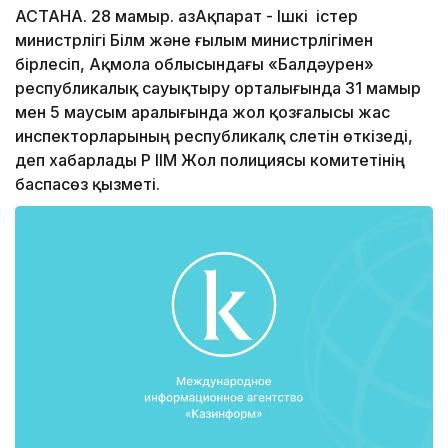
АСТАНА. 28 мамыр. ҚазАқпарат - Ішкі істер
министрлігі Білм және ғылым министрлігімен
бірлесіп, Ақмола облысындағы «Балдәурен»
республикалық сауықтыру орталығында 31 мамыр
мен 5 маусым аралығында жол қозғалысы жас
инспекторларының республикалқ слетін өткізеді,
деп хабарлады ҚР ІІМ Жол полициясы комитетінің
баспасөз қызметі.