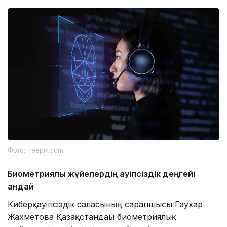
Фото: freepik.com
Биометриялық жүйелердің қауіпсіздік деңгейі
қандай
Киберқауіпсіздік саласының сарапшысы Гаухар
Жахметова Қазақстандағы биометриялық