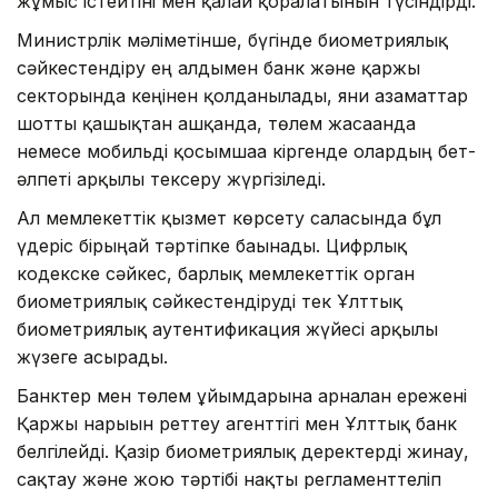
жұмыс істейтіні мен қалай қорғалатынын түсіндірді.
Министрлік мәліметінше, бүгінде биометриялық
сәйкестендіру ең алдымен банк және қаржы
секторында кеңінен қолданылады, яғни азаматтар
шотты қашықтан ашқанда, төлем жасағанда
немесе мобильді қосымшаға кіргенде олардың бет-
әлпеті арқылы тексеру жүргізіледі.
Ал мемлекеттік қызмет көрсету саласында бұл
үдеріс бірыңғай тәртіпке бағынады. Цифрлық
кодекске сәйкес, барлық мемлекеттік орган
биометриялық сәйкестендіруді тек Ұлттық
биометриялық аутентификация жүйесі арқылы
жүзеге асырады.
Банктер мен төлем ұйымдарына арналған ережені
Қаржы нарығын реттеу агенттігі мен Ұлттық банк
белгілейді. Қазір биометриялық деректерді жинау,
сақтау және жою тәртібі нақты регламенттеліп