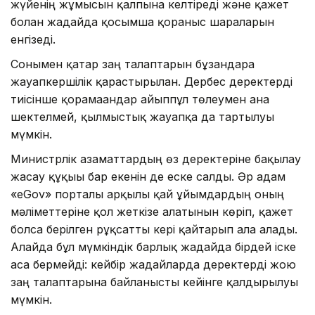
жүйенің жұмысын қалпына келтіреді және қажет
болған жағдайда қосымша қорғаныс шараларын
енгізеді.
Сонымен қатар заң талаптарын бұзғандарға
жауапкершілік қарастырылған. Дербес деректерді
тиісінше қорғамағандар айыппұл төлеумен ғана
шектелмей, қылмыстық жауапқа да тартылуы
мүмкін.
Министрлік азаматтардың өз деректеріне бақылау
жасау құқығы бар екенін де еске салды. Әр адам
«eGov» порталы арқылы қай ұйымдардың оның
мәліметтеріне қол жеткізе алатынын көріп, қажет
болса берілген рұқсатты кері қайтарып ала алады.
Алайда бұл мүмкіндік барлық жағдайда бірдей іске
аса бермейді: кейбір жағдайларда деректерді жою
заң талаптарына байланысты кейінге қалдырылуы
мүмкін.