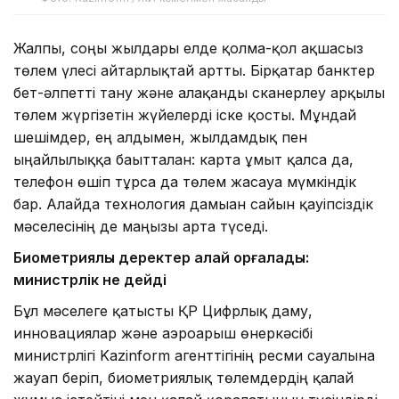
Жалпы, соңғы жылдары елде қолма-қол ақшасыз
төлем үлесі айтарлықтай артты. Бірқатар банктер
бет-әлпетті тану және алақанды сканерлеу арқылы
төлем жүргізетін жүйелерді іске қосты. Мұндай
шешімдер, ең алдымен, жылдамдық пен
ыңғайлылыққа бағытталған: карта ұмыт қалса да,
телефон өшіп тұрса да төлем жасауға мүмкіндік
бар. Алайда технология дамыған сайын қауіпсіздік
мәселесінің де маңызы арта түседі.
Биометриялық деректер қалай қорғалады:
министрлік не дейді
Бұл мәселеге қатысты ҚР Цифрлық даму,
инновациялар және аэроғарыш өнеркәсібі
министрлігі Kazinform агенттігінің ресми сауалына
жауап беріп, биометриялық төлемдердің қалай