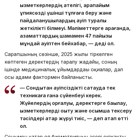
қызметкерлердің қателігі, қарапайым
құпиясөзді үшінші тұлғаға беру және
пайдаланушылардың қауіп туралы
жеткілікті білмеуі. Мәліметтерге қарағанда,
азаматтардың шамамен 47 пайызы
мұндай қауіптен бейхабар, — деді ол.
Сарапшының сөзінше, 2025 жылы тіркелген
көптеген деректердің таралу жағдайы, соның
ішінде медициналық ұйымдардағы оқиғалар, дәл
осы адами фактормен байланысты.
— Сондықтан қауіпсіздікті сақтауда тек
техникаға ғана сүйенбеуі керек.
Жүйелердің қорғалуы, деректерге бақылау,
қызметкерлерді оқыту және қосымша тексеру
тәсілдері қатар жүруі тиіс, — деп атап өтті
ол.
Сонымен қатар ол биометрияның әсері екіжақты