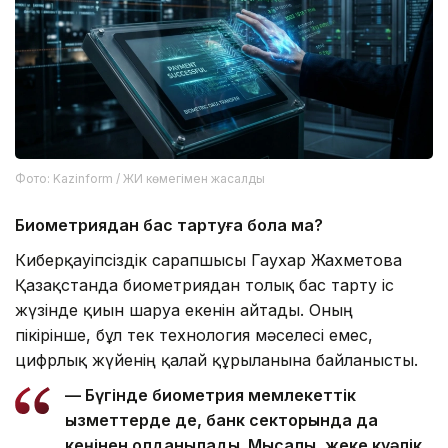
Фото: Kazinform / ЖИ көмегімен жасалды
Биометриядан бас тартуға бола ма?
Киберқауіпсіздік сарапшысы Гаухар Жахметова
Қазақстанда биометриядан толық бас тарту іс
жүзінде қиын шаруа екенін айтады. Оның
пікірінше, бұл тек технология мәселесі емес,
цифрлық жүйенің қалай құрылғанына байланысты.
— Бүгінде биометрия мемлекеттік
қызметтерде де, банк секторында да
кеңінен қолданылады. Мысалы, жеке куәлік