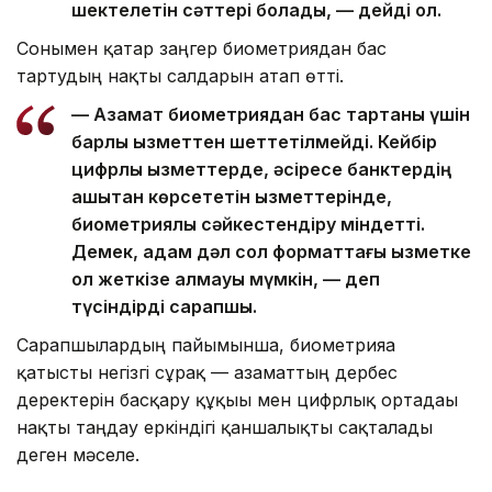
шектелетін сәттері болады, — дейді ол.
Сонымен қатар заңгер биометриядан бас
тартудың нақты салдарын атап өтті.
— Азамат биометриядан бас тартқаны үшін
барлық қызметтен шеттетілмейді. Кейбір
цифрлық қызметтерде, әсіресе банктердің
қашықтан көрсететін қызметтерінде,
биометриялық сәйкестендіру міндетті.
Демек, адам дәл сол форматтағы қызметке
қол жеткізе алмауы мүмкін, — деп
түсіндірді сарапшы.
Сарапшылардың пайымынша, биометрияға
қатысты негізгі сұрақ — азаматтың дербес
деректерін басқару құқығы мен цифрлық ортадағы
нақты таңдау еркіндігі қаншалықты сақталады
деген мәселе.