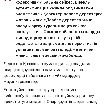
кодексінің 47-бабына сәйкес, цифрлық
аутентификация кезінде қолданылатын
биометриялық деректер дербес деректерге
жатады және «Дербес деректер және
оларды қорғау туралы» заңға сәйкес
қорғалуға тиіс. Осыған байланысты оларды
жинау, өңдеу және сақтау тәртібі
қолданыстағы заңнама және нормативтік-
құқықтық актілермен реттеледі, – делінген
министрліктің ресми жауабында.
Деректер Қазақстан аумағында сақталады, ал
олардың қауіпсіздігін қамтамасыз ету – сол
деректерді пайдаланатын ұйымдардың
жауапкершілігінде.
Егер жүйеге заңсыз кіру әрекеті немесе
кибершабуыл анықталса, тиісті ұйымдар дереу
әрекет етуге міндетті. Олар қауіптің алдын алып,