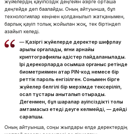
жүйелердің қауіпсіздік деңгейін әзірге орташа
деңгейде деп бағалайды. Оның айтуынша, бұл
технологиялар кеңінен қолданылып жатқанымен,
барлық қауіп толық жойылған жоқ, тек біртіндеп
азайып келеді.
— Қазіргі жүйелерде деректер шифрлау
арқылы қорғалады, яғни арнайы
криптографиялық әдістер пайдаланылады.
Ірі дерекқорларда қосымша қорғаныс ретінде
биометриямен қатар PIN-код немесе бір
реттік пароль енгізілген. Сонымен бірге
жүйелер белгілі бір мерзімде тексеріліп,
осал тұстары анықталып отырады.
Дегенмен, бұл шаралар қауіпсіздікті толық
қамтамасыз етеді деуге келмейді, — дейді
сарапшы.
Оның айтуынша, соңғы жылдары елде деректердің