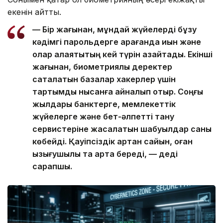
екенін айтты.
— Бір жағынан, мұндай жүйелерді бұзу
кәдімгі парольдерге қарағанда қиын және
олар алаяқтықтың кей түрін азайтады. Екінші
жағынан, биометриялық деректер
сақталатын базалар хакерлер үшін
тартымды нысанға айналып отыр. Соңғы
жылдары банктерге, мемлекеттік
жүйелерге және бет-әлпетті тану
сервистеріне жасалатын шабуылдар саны
көбейді. Қауіпсіздік артқан сайын, оған
қызығушылық та арта береді, — деді
сарапшы.