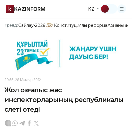
KAZINFORM
KZ
Сайлау-2026
Конституциялық реформа
Арнайы жо
Тренд:
20:55, 28 Мамыр 2012
Жол қозғалыс жас
инспекторларының республикалық
слеті өтеді