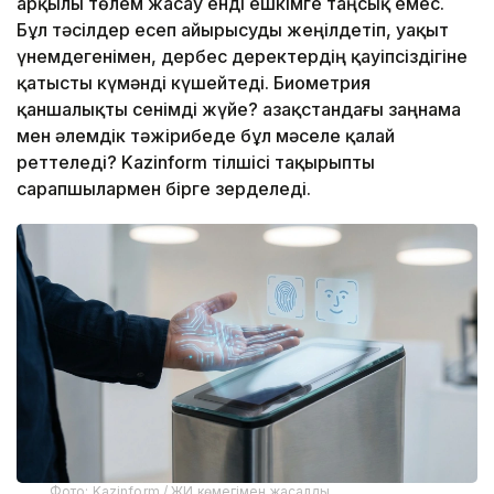
арқылы төлем жасау енді ешкімге таңсық емес.
Бұл тәсілдер есеп айырысуды жеңілдетіп, уақыт
үнемдегенімен, дербес деректердің қауіпсіздігіне
қатысты күмәнді күшейтеді. Биометрия
қаншалықты сенімді жүйе? Қазақстандағы заңнама
мен әлемдік тәжірибеде бұл мәселе қалай
реттеледі? Kazinform тілшісі тақырыпты
сарапшылармен бірге зерделеді.
Фото: Kazinform / ЖИ көмегімен жасалды