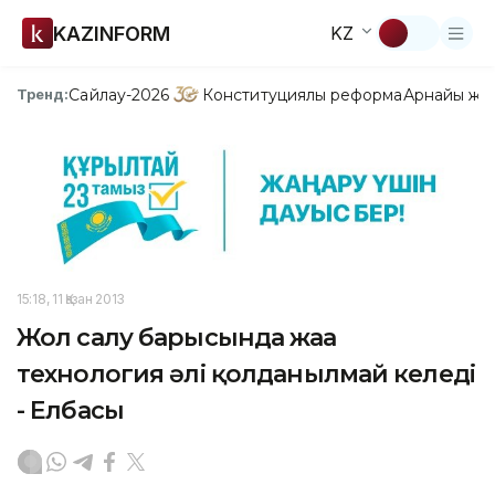
KAZINFORM
KZ
Сайлау-2026
Конституциялық реформа
Арнайы жо
Тренд:
15:18, 11 Қазан 2013
Жол салу барысында жаңа
технология әлі қолданылмай келеді
- Елбасы