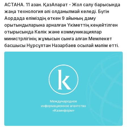
АСТАНА. 11 қазан. ҚазАқпарат - Жол салу барысында
жаңа технология әлі қолданылмай келеді. Бүгін
Ақордада еліміздің өткен 9 айының даму
қорытындыларына арналған Үкіметтің кеңейтілген
отырысында Көлік және коммуникациялар
министрлігінің жұмысын сынға алған Мемлекет
басшысы Нұрсұлтан Назарбаев осылай мәлім етті.