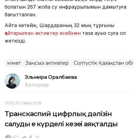
болатын 267 жоба су инфрақұрылымын дамытуға
бағытталған.
Айта кетейік, Шардараның 32 мың тұрғыны
қайтарылған активтер есебінен
таза ауыз суға қол
жеткізді.
Үкімет
Заңсыз активтер
Солтүстік Қазақстан обл
Эльмира Оралбаева
Авторлар
17:05, 05 Тамыз 2026
Транскаспий цифрлық дәлізін
салудың ең күрделі кезеңі аяқталды