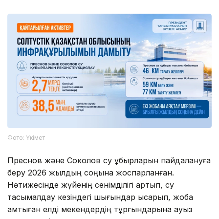
Фото: Үкімет
Преснов және Соколов су құбырларын пайдалануға
беру 2026 жылдың соңына жоспарланған.
Нәтижесінде жүйенің сенімділігі артып, су
тасымалдау кезіндегі шығындар қысқарып, жоба
қамтыған елді мекендердің тұрғындарына ауыз