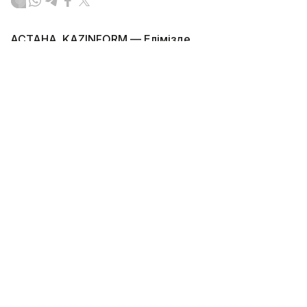
АСТАНА. KAZINFORM — Елімізде
телекоммуникация саласындағы ең ірі
инфрақұрылымдық жобалардың бірі – Каспий
теңізінің түбі арқылы тартылатын Транскаспий
суасты талшықты-оптикалық байланыс желісін
(ТОБЖ) салудың негізгі кезеңі аяқталды. Бұл туралы
Үкіметтің баспасөз қызметі мәлім етті.