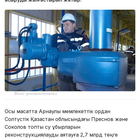
Фото: primeminister.kz
Осы мақсатта Арнаулы мемлекеттік қордан
Солтүстік Қазақстан облысындағы Преснов және
Соколов топтық су құбырларын
реконструкциялауды аяқтауға 2,7 млрд теңге