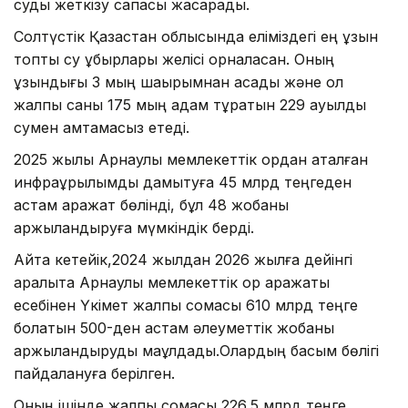
суды жеткізу сапасы жақсарады.
Солтүстік Қазақстан облысында еліміздегі ең ұзын
топтық су құбырлары желісі орналасқан. Оның
ұзындығы 3 мың шақырымнан асады және ол
жалпы саны 175 мың адам тұратын 229 ауылды
сумен қамтамасыз етеді.
2025 жылы Арнаулы мемлекеттік қордан аталған
инфрақұрылымды дамытуға 45 млрд теңгеден
астам қаражат бөлінді, бұл 48 жобаны
қаржыландыруға мүмкіндік берді.
Айта кетейік,2024 жылдан 2026 жылға дейінгі
аралықта Арнаулы мемлекеттік қор қаражаты
есебінен Үкімет жалпы сомасы 610 млрд теңге
болатын 500-ден астам әлеуметтік жобаны
қаржыландыруды мақұлдады.Олардың басым бөлігі
пайдалануға берілген.
Оның ішінде жалпы сомасы 226,5 млрд теңге