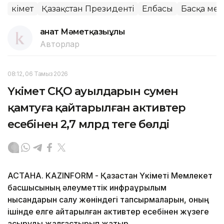
Үкімет
Қазақстан Президенті
Елбасы
Басқа мем
Қанат Мәметқазыұлы
Авторлар
08:12, 06 Тамыз 2026
Үкімет СҚО ауылдарын сумен
қамтуға қайтарылған активтер
есебінен 2,7 млрд теңге бөлді
АСТАНА. KAZINFORM - Қазақстан Үкіметі Мемлекет
басшысының әлеуметтік инфрақұрылым
нысандарын салу жөніндегі тапсырмаларын, оның
ішінде елге қайтарылған активтер есебінен жүзеге
асыруды жалғастырып жатыр.