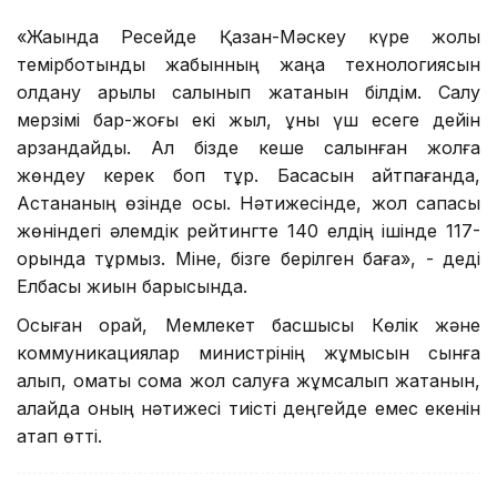
«Жақында Ресейде Қазан-Мәскеу күре жолы
темірботынды жабынның жаңа технологиясын
қолдану арқылы салынып жатқанын білдім. Салу
мерзімі бар-жоғы екі жыл, құны үш есеге дейін
арзандайды. Ал бізде кеше салынған жолға
жөндеу керек боп тұр. Басқасын айтпағанда,
Астананың өзінде осы. Нәтижесінде, жол сапасы
жөніндегі әлемдік рейтингте 140 елдің ішінде 117-
орында тұрмыз. Міне, бізге берілген баға», - деді
Елбасы жиын барысында.
Осыған орай, Мемлекет басшысы Көлік және
коммуникациялар министрінің жұмысын сынға
алып, қомақты сома жол салуға жұмсалып жатқанын,
алайда оның нәтижесі тиісті деңгейде емес екенін
атап өтті.