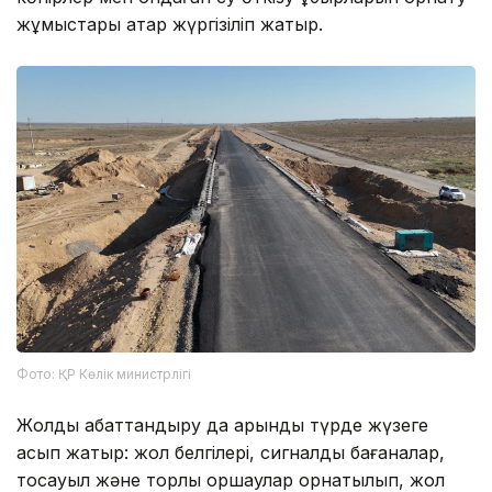
жұмыстары қатар жүргізіліп жатыр.
Фото: ҚР Көлік министрлігі
Жолды абаттандыру да қарқынды түрде жүзеге
асып жатыр: жол белгілері, сигналдық бағаналар,
тосқауыл және торлы қоршаулар орнатылып, жол