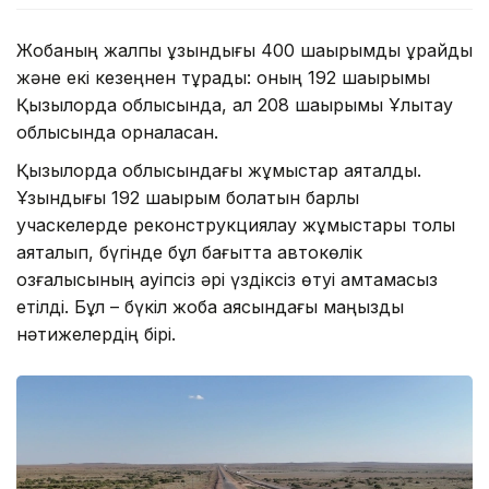
Жобаның жалпы ұзындығы 400 шақырымды құрайды
және екі кезеңнен тұрады: оның 192 шақырымы
Қызылорда облысында, ал 208 шақырымы Ұлытау
облысында орналасқан.
Қызылорда облысындағы жұмыстар аяқталды.
Ұзындығы 192 шақырым болатын барлық
учаскелерде реконструкциялау жұмыстары толық
аяқталып, бүгінде бұл бағытта автокөлік
қозғалысының қауіпсіз әрі үздіксіз өтуі қамтамасыз
етілді. Бұл – бүкіл жоба аясындағы маңызды
нәтижелердің бірі.