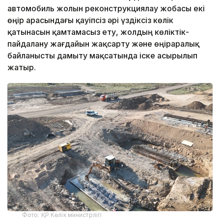
автомобиль жолын реконструкциялау жобасы екі
өңір арасындағы қауіпсіз әрі үздіксіз көлік
қатынасын қамтамасыз ету, жолдың көліктік-
пайдалану жағдайын жақсарту және өңіраралық
байланысты дамыту мақсатында іске асырылып
жатыр.
Фото: ҚР Көлік министрлігі