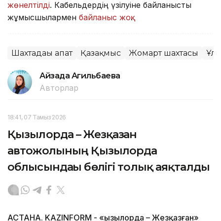
жөнелтілді
. Кабельдердің үзілуіне байланысты
жұмысшылармен
байланыс жоқ
.
Шахтадағы апат
Қазақмыс
Жомарт шахтасы
Ұлы
Айзада Агильбаева
Авторлар
18:41, 07 Тамыз 2026
Қызылорда – Жезқазған
автожолының Қызылорда
облысындағы бөлігі толық аяқталды
АСТАНА. KAZINFORM - «Қызылорда – Жезқазған»