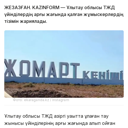
ЖЕЗҚАЗҒАН. KAZINFORM — Ұлытау облысы ТЖД
үйінділердің арғы жағында қалған жұмыскерлердің
тізімін жариялады.
Фото: ekaraganda.kz / Instagram
Ұлытау облысы ТЖД қазіргі уақытта құлаған тау
жынысы үйінділерінің арғы жағында қалып қойған