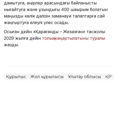
дамытуға, өңірлер арасындағы байланысты
нығайтуға және ұзындығы 400 шақырым болатын
маңызды көлік дәлізін заманауи талаптарға сай
жаңғыртуға елеулі үлес қосады.
Осыған дейін «Қарағанды – Жезқазған» тасжолы
2029 жылға дейін
толық жаңартылатыны туралы
жаздық.
Құрылыс
Жол құрылысы
Ұлытау облысы
ҚР Кө
Айдар Оспаналиев
Авторлар
09:51, 07 Тамыз 2026