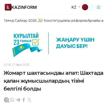
KAZINFORM
KZ
Сайлау-2026
Конституциялық реформа
Арнайы жо
Тренд:
23:18, 17 Ақпан 2025
Жомарт шахтасындағы апат: Шахтада
қалған жұмысшылардың тізімі
белгілі болды