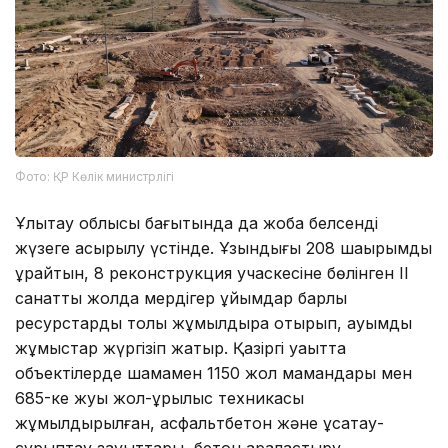
Фото: ҚР Көлік министрлігі
Ұлытау облысы бағытында да жоба белсенді
жүзеге асырылу үстінде. Ұзындығы 208 шақырымды
құрайтын, 8 реконструкция учаскесіне бөлінген II
санатты жолда мердігер ұйымдар барлық
ресурстарды толық жұмылдыра отырып, ауқымды
жұмыстар жүргізіп жатыр. Қазіргі уақытта
объектілерде шамамен 1150 жол мамандары мен
685-ке жуық жол-құрылыс техникасы
жұмылдырылған, асфальтбетон және ұсақтау-