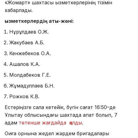
«Жомарт» шахтасы қызметкерлерінің тізімін
хабарлады.
Қызметкерлердің аты-жөні:
Нұрұлдаев О.Ж.
Жакубаев А.Б.
Кенжебеков О.А.
Ақшалов К.А.
Молдабеков Г.Е.
Жұмадуллаев Б.Н.
Рожков К.В.
Естеріңізге сала кетейік, бүгін сағат 16:50–де
Ұлытау облысындағы шахтада апат болып, 7
адам
төтенше жағдайда қалды
.
Оқиға орнына жедел жәрдем бригадалары