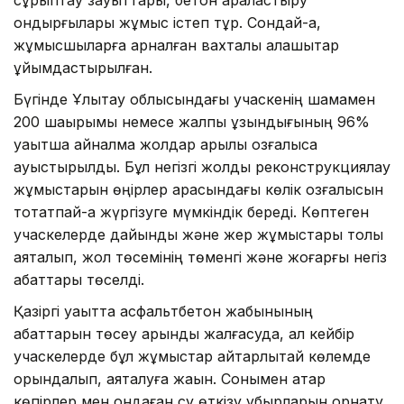
сұрыптау зауыттары, бетон араластыру
қондырғылары жұмыс істеп тұр. Сондай-ақ,
жұмысшыларға арналған вахталық қалашықтар
ұйымдастырылған.
Бүгінде Ұлытау облысындағы учаскенің шамамен
200 шақырымы немесе жалпы ұзындығының 96%
уақытша айналма жолдар арқылы қозғалысқа
ауыстырылды. Бұл негізгі жолды реконструкциялау
жұмыстарын өңірлер арасындағы көлік қозғалысын
тоқтатпай-ақ жүргізуге мүмкіндік береді. Көптеген
учаскелерде дайындық және жер жұмыстары толық
аяқталып, жол төсемінің төменгі және жоғарғы негіз
қабаттары төселді.
Қазіргі уақытта асфальтбетон жабынының
қабаттарын төсеу қарқынды жалғасуда, ал кейбір
учаскелерде бұл жұмыстар айтарлықтай көлемде
орындалып, аяқталуға жақын. Сонымен қатар
көпірлер мен ондаған су өткізу құбырларын орнату