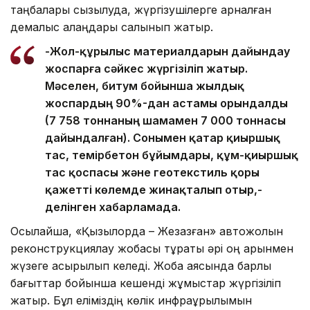
таңбалары сызылуда, жүргізушілерге арналған
демалыс алаңдары салынып жатыр.
-Жол-құрылыс материалдарын дайындау
жоспарға сәйкес жүргізіліп жатыр.
Мәселен, битум бойынша жылдық
жоспардың 90%-дан астамы орындалды
(7 758 тоннаның шамамен 7 000 тоннасы
дайындалған). Сонымен қатар қиыршық
тас, темірбетон бұйымдары, құм-қиыршық
тас қоспасы және геотекстиль қоры
қажетті көлемде жинақталып отыр,-
делінген хабарламада.
Осылайша, «Қызылорда – Жезқазған» автожолын
реконструкциялау жобасы тұрақты әрі оң қарқынмен
жүзеге асырылып келеді. Жоба аясында барлық
бағыттар бойынша кешенді жұмыстар жүргізіліп
жатыр. Бұл еліміздің көлік инфрақұрылымын