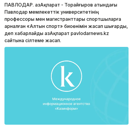
ПАВЛОДАР. ҚазАқпарат - Торайғыров атындағы
Павлодар мемлекеттік университетінің
профессоры мен магистранттары спортшыларға
арналған «Алтын спорт» биоөнімін жасап шығарды,
деп хабарлайды ҚазАқпарат pavlodarnews.kz
сайтына сілтеме жасап.