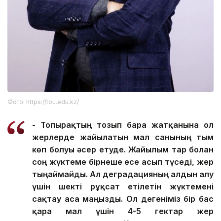
Фото: https://tou.edu.kz/
- Топырақтың тозып бара жатқанына ол
жерлерде жайылатын мал санының тым
көп болуы әсер етуде. Жайылым тар болған
соң жүктеме бірнеше есе асып түседі, жер
тыңаймайды. Ал деградацияның алдын алу
үшін шекті рұқсат етілетін жүктемені
сақтау аса маңызды. Ол дегеніміз бір бас
қара мал үшін 4-5 гектар жер