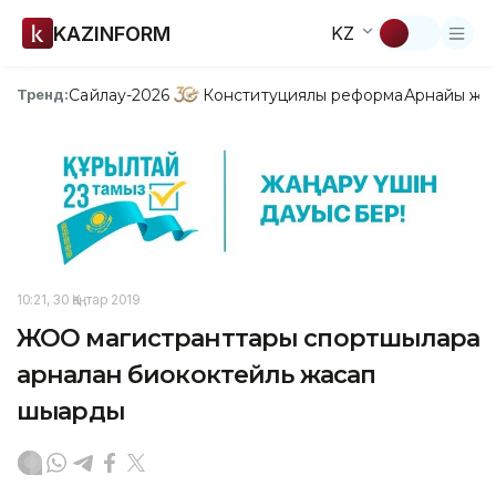
KAZINFORM
KZ
Сайлау-2026
Конституциялық реформа
Арнайы жо
Тренд:
10:21, 30 Қаңтар 2019
ЖОО магистранттары спортшыларға
арналған биококтейль жасап
шығарды