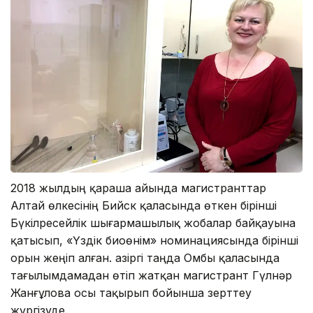
2018 жылдың қараша айында магистранттар
Алтай өлкесінің Бийск қаласында өткен бірінші
Бүкілресейлік шығармашылық жобалар байқауына
қатысып, «Үздік биоөнім» номинациясында бірінші
орын жеңіп алған. Қазіргі таңда Омбы қаласында
тағылымдамадан өтіп жатқан магистрант Гүлнәр
Жанғұлова осы тақырып бойынша зерттеу
жүргізуде.