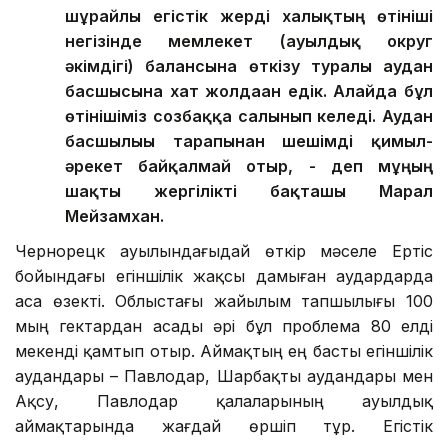
шұрайлы егістік жерді халықтың өтініші
негізінде мемлекет (ауылдық округ
әкімдігі) балансына өткізу туралы аудан
басшысына хат жолдаған едік. Алайда бұл
өтінішіміз созбаққа салынып келеді. Аудан
басшылығы тарапынан шешімді қимыл-
әрекет байқалмай отыр, - деп мұңың
шақты жергілікті бақташы Марал
Мейзамхан.
Чернорецк ауылындағыдай өткір мәселе Ертіс
бойындағы егіншілік жақсы дамыған аудардарда
аса өзекті. Облыстағы жайылым тапшылығы 100
мың гектардан асады әрі бұл проблема 80 елді
мекенді қамтып отыр. Аймақтың ең басты егіншілік
аудандары – Павлодар, Шарбақты аудандары мен
Ақсу, Павлодар қалаларының ауылдық
аймақтарында жағдай өршіп тұр. Егістік