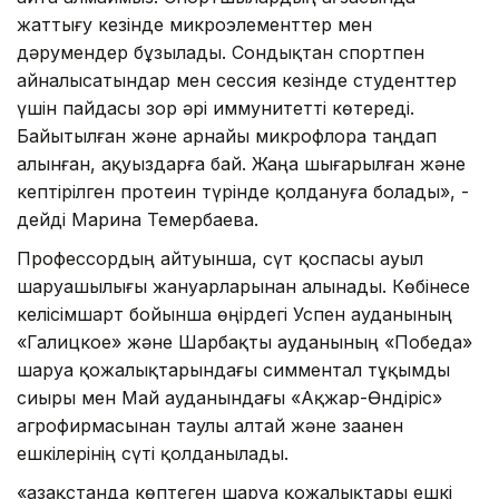
жаттығу кезінде микроэлементтер мен
дәрумендер бұзылады. Сондықтан спортпен
айналысатындар мен сессия кезінде студенттер
үшін пайдасы зор әрі иммунитетті көтереді.
Байытылған және арнайы микрофлора таңдап
алынған, ақуыздарға бай. Жаңа шығарылған және
кептірілген протеин түрінде қолдануға болады», -
дейді Марина Темербаева.
Профессордың айтуынша, сүт қоспасы ауыл
шаруашылығы жануарларынан алынады. Көбінесе
келісімшарт бойынша өңірдегі Успен ауданының
«Галицкое» және Шарбақты ауданының «Победа»
шаруа қожалықтарындағы симментал тұқымды
сиыры мен Май ауданындағы «Ақжар-Өндіріс»
агрофирмасынан таулы алтай және заанен
ешкілерінің сүті қолданылады.
«Қазақстанда көптеген шаруа қожалықтары ешкі