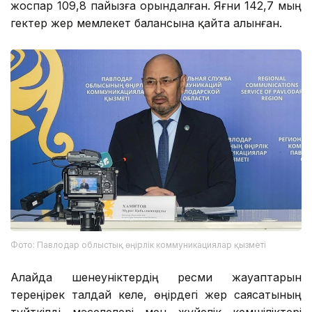
жоспар 109,8 пайызға орындалған. Яғни 142,7 мың
гектер жер мемлекет балансына қайта алынған.
Фото: Павлодар облыстық өңірлік коммуникациялар қызметі
Алайда шенеуніктердің ресми жауаптарын
тереңірек талдай келе, өңірдегі жер саясатының