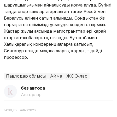
шаруашылығымен айналысуды қолға алуда. Бүгінгі
таңда спортшыларға арналған тағам Ресей мен
Бералусь елінен сатып алынады. Сондықтан біз
нарықта өз өнімімізді ұсынуды көздеп отырмыз.
Жастар жылы аясында магистранттар әрі қарай
стартап-жобаларға қатысады. Бұл жобамен
Халықаралық конференцияларға қатысып,
Сингапур елінде мақала жарық көрді», - дейді
профессор.
Павлодар облысы
Аймақ
ЖОО-лар
без автора
Авторлар
14:00, 09 Тамыз 2026