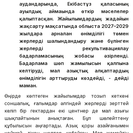
аудандарында, Екібастұз қаласының
ауылдық аймағында өткір мәселелер
қалыптасқан. Жайылымдардың жағдайын
жақсарту мақсатында облыста 2027–2029
жылдарға арналған өнімділігі төмен
жерлерді шалғындандыру және бүлінген
жерлерді рекультивациялау
бағдарламасының жобасы әзірленді.
Бағдарлама шөп жамылғысын қалпына
келтіруді, мал азықтық алқаптардың
өнімділігін арттыруды көздейді, - дейді
маман.
Өңірде көптеген жайылымдар тозып кеткені
соншалық, ғалымдар әлгіндей жерлерді зерттей
келіп бір гектардан екі центнер де мал азығы
шықпайтынын анықтаған. Бұл шөлейттену
құбылысын аңғартады. Азық қоры азайғанымен
қоймай, тікен шөптер көбейген. Мал жемейтін