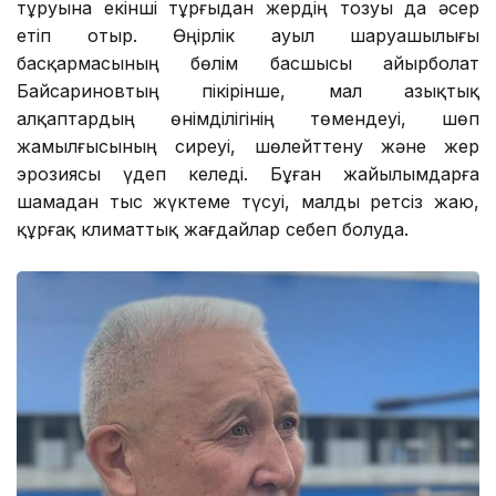
тұруына екінші тұрғыдан жердің тозуы да әсер
етіп отыр. Өңірлік ауыл шаруашылығы
басқармасының бөлім басшысы Қайырболат
Байсариновтың пікірінше, мал азықтық
алқаптардың өнімділігінің төмендеуі, шөп
жамылғысының сиреуі, шөлейттену және жер
эрозиясы үдеп келеді. Бұған жайылымдарға
шамадан тыс жүктеме түсуі, малды ретсіз жаю,
құрғақ климаттық жағдайлар себеп болуда.