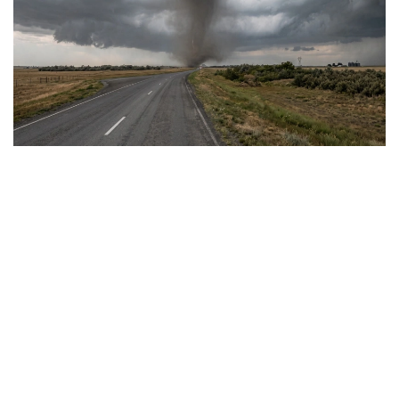
Фото: Видеодан алынған скрин
Сауалдарымызға «Қазгидромет» РМК Ғылыми-
зерттеу орталығының директоры, климаттың
өзгеруі мен гидрологиялық процестерді зерттеу
саласындағы жетекші маман Тұрсын Тілләкәрім
жауап берді.