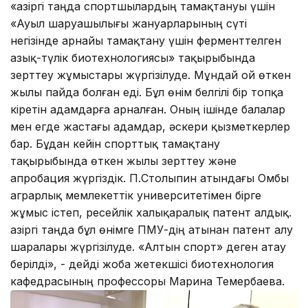
«Қазіргі таңда спортшылардың тамақтануы үшін
«Ауыл шаруашылығы жануарларының сүті
негізінде арнайы тамақтану үшін ферменттелген
азық-түлік биотехнологиясы» тақырыбында
зерттеу жұмыстары жүргізілуде. Мұндай ой өткен
жылы пайда болған еді. Бұл өнім белгілі бір топқа
кіретін адамдарға арналған. Оның ішінде балалар
мен егде жастағы адамдар, әскери қызметкерлер
бар. Бұдан кейін спорттық тамақтану
тақырыбында өткен жылы зерттеу және
апробация жүргіздік. П.Столыпин атындағы Омбы
аграрлық мемлекеттік университетімен бірге
жұмыс істеп, ресейлік халықаралық патент алдық.
Қазіргі таңда бұл өнімге ПМУ-дің атынан патент алу
шаралары жүргізілуде. «Алтын спорт» деген атау
берілді», - дейді жоба жетекшісі биотехнология
кафедрасының профессоры Марина Темербаева.