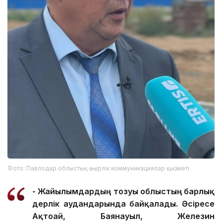
Фото: Павлодар облыстық өңірлік коммуникациялар қызметі
- Жайылымдардың тозуы облыстың барлық
дерлік аудандарында байқалады. Әсіресе
Ақтоғай, Баянауыл, Железин