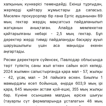
халқының күнкөрісі төмендейді. Екінші тұрғыдан,
жерлерді қайтару жұмыстары да сапасыз.
Мәселен прокурорлар бір ғана Ертіс ауданынан 89
мың гектар жердің мақсатсыз пайдаланылып
жатқанын анықтаған. Алайда мемлекетке
қайтарылғаны небәрі - 2,5 мың гектар. Бұл
деректер жерді тиімді пайдалануды басқару ауыл
шаруашылығы үшін аса маңызды екенін
аңғартады.
Ресми деректерге сүйенсек, Павлодар облысында
төрт түліктің саны жыл өткен сайын өсіп келеді.
2024 жылмен салыстырғанда қара мал - 57, жылқы
- 42, ұсақ мал – 34 пайызға өскен. Биылғы 1
мамырдағы есеп бойынша, өңірде 603,9 мың ірі
қара, 845 мыңнан астам қой-ешкі, 355 мың жылқы
бар. Күніне осыншама малдың өріске шығуы
(тауарлы сүт фермаларында ұсталатын 48 мың