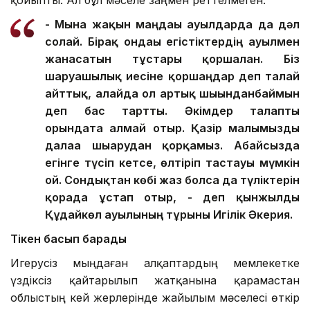
қойыпты. Ал бұл мәселе заңмен реттелмеген.
- Мына жақын маңдағы ауылдарда да дәл
солай. Бірақ ондағы егістіктердің ауылмен
жанасатын тұстары қоршалған. Біз
шаруашылық иесіне қоршаңдар деп талай
айттық, алайда ол артық шығынданбаймын
деп бас тартты. Әкімдер талапты
орындата алмай отыр. Қазір малымызды
далаға шығарудан қорқамыз. Абайсызда
егінге түсіп кетсе, өлтіріп тастауы мүмкін
ғой. Сондықтан көбі жаз болса да түліктерін
қорада ұстап отыр, - деп қынжылды
Құдайкөл ауылының тұрғыны Игілік Әкерия.
Тікен басып барады
Игерусіз мыңдаған алқаптардың мемлекетке
үздіксіз қайтарылып жатқанына қарамастан
облыстың кей жерлерінде жайылым мәселесі өткір