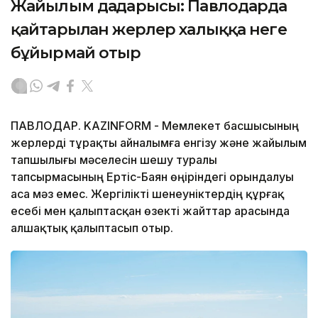
Жайылым дағдарысы: Павлодарда
қайтарылған жерлер халыққа неге
бұйырмай отыр
ПАВЛОДАР. KAZINFORM - Мемлекет басшысының
жерлерді тұрақты айналымға енгізу және жайылым
тапшылығы мәселесін шешу туралы
тапсырмасының Ертіс-Баян өңіріндегі орындалуы
аса мәз емес. Жергілікті шенеуніктердің құрғақ
есебі мен қалыптасқан өзекті жайттар арасында
алшақтық қалыптасып отыр.