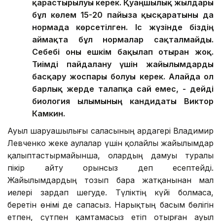
қарастырылуы керек. Қуаңшылық жылдары
бұл көлем 15-20 пайызға қысқаратыны да
нормада көрсетілген. Іс жүзінде біздің
аймақта бұл нормалар сақталмайды.
Себебі оны ешкім бақылап отырған жоқ.
Тиімді пайдалану үшін жайылымдарды
басқару жоспары болуы керек. Алайда ол
барлық жерде талапқа сай емес, - дейді
биология ғылымының кандидаты Виктор
Камкин.
Ауыл шаруашылығы саласының ардагері Владимир
Левченко жеке аулалар үшін қолайлы жайылымдар
қалыптастырмайынша, олардың дамуы туралы
пікір айту орынсыз деп есептейді.
Жайылымдардың тозып бара жатқанынан мал
иелері зардап шегуде. Түліктің күйі болмаса,
беретін өнімі де сапасыз. Нарықтың басым бөлігін
етпен, сүтпен қамтамасыз етіп отырған ауыл