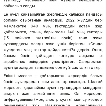
түйткілді мәселелері мен жүйелік кемшіліктері
байқалып қалды.
Ең әуелі қайтарылған жерлердің халыққа пайдасы
болмай отырғанын аңғардық. 2022 жылдан бері
мемлекетке 940 мың гектардан астам жер
қайтарылса, соның бары-жоғы 140 мың гектары
(15 пайызға жетпейтін бөлігі) ғана жеке
аулалардағы малды жаю үшін берілген. «Сонда
жүздеген мың гектар қайда кетті?» дерсіз. Оның
басым бөлігі қайтадан конкурс арқылы ірі
агробизнес өкілдеріне үлестірілген. Салдарынан
ауыл іргесіндегі тапшылық сол күйі сақталып отыр.
Екінші мәселе - қайтарылған жерлердің басым
бөлігі ауылдардан тым алыс орналасқан. Шалғай
жерлерге қарапайым ауыл тұрғындары малдарын
апарып жая алмайтыны анық. Ол жерлерде
инфрақұрылым (жол, электр қуаты) мен су көздері
(ұңғымалар) жоқ. Нәтижесінде, «пайдалануға