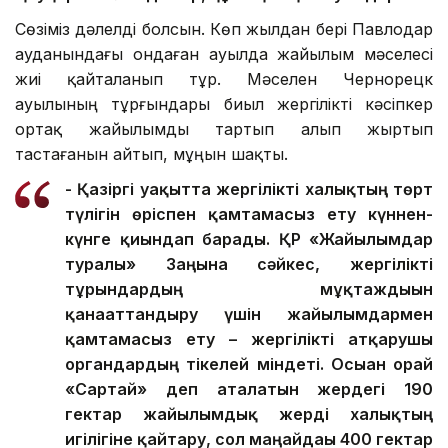
Сөзіміз дәлелді болсын. Көп жылдан бері Павлодар
ауданындағы ондаған ауылда жайылым мәселесі
жиі қайталанып тұр. Мәселен Чернорецк
ауылының тұрғындары биыл жергілікті кәсіпкер
ортақ жайылымды тартып алып жыртып
тастағанын айтып, мұңын шақты.
- Қазіргі уақытта жергілікті халықтың төрт
түлігін өріспен қамтамасыз ету күннен-
күнге қиындап барады. ҚР «Жайылымдар
туралы» Заңына сәйкес, жергілікті
тұрғындардың мұқтаждығын
қанағаттандыру үшін жайылымдармен
қамтамасыз ету – жергілікті атқарушы
органдардың тікелей міндеті. Осыған орай
«Сартай» деп аталатын жердегі 190
гектар жайылымдық жерді халықтың
игілігіне қайтару, сол маңайдағы 400 гектар