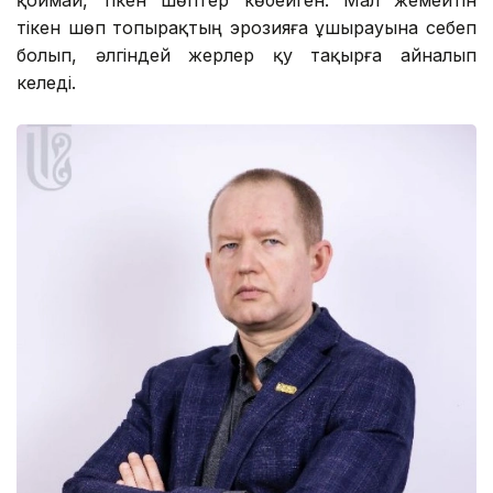
тікен шөп топырақтың эрозияға ұшырауына себеп
болып, әлгіндей жерлер қу тақырға айналып
келеді.