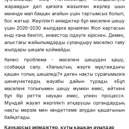
жарамды» деп қағазға жазылған жерлер шын
мәнінде мал баққан ағайын үшін тартымсыз болып,
бос жатыр. Жергілікті әкімдіктер бұл мәселені шешу
үшін 2026–2030 жылдарға арналған Жол картасын
енді ғана бекітіп, инвестор іздеуге кіріскен. Демек,
алыстағы жайылымдарды суландыру мәселесі таяу
жылдары шешіле қоймайды.
Келесі проблема - мәселені шешуден қашу,
созбаққа салу. «Халықтың жерге мұқтаждығы
қашан толық шешіледі?» деген нақты сұрағымызға
шенеуніктердің жауабы дайын тұрады. «Бұл
мәселені толығымен шешу мүмкін емес, өйткені
бұл бір реттік науқан емес, үлкен процесс».
Мұндай жауап жергілікті атқарушы органдардың
нақты мерзім мен міндеттеме алудан қашатынын
байқатады.
Қауқарсыз әкімдіктер, құты қашқан ауылдар