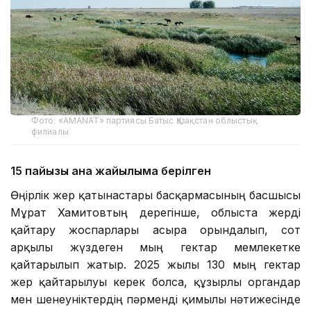
Фото: «AMANAT» партиясы Батыс Қазақстан облыстық
филиалы
15 пайызы ғана жайылымға берілген
Өңірлік жер қатынастары басқармасының басшысы
Мұрат Хамитовтың дерегінше, облыста жерді
қайтару жоспарлары асыра орындалып, сот
арқылы жүздеген мың гектар мемлекетке
қайтарылып жатыр. 2025 жылы 130 мың гектар
жер қайтарылуы керек болса, құзырлы органдар
мен шенеуніктердің пәрменді қимылы нәтижесінде