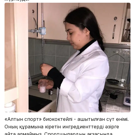
«Алтын спорт» биококтейлі - ашытылған сүт өнімі.
Оның құрамына кіретін ингредиенттерді әзірге
айта алмаймыз. Спортшылардың ағзасында