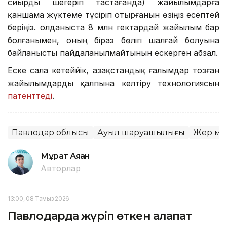
сиырды шегеріп тастағанда) жайылымдарға
қаншама жүктеме түсіріп отырғанын өзіңіз есептей
беріңіз. Қолданыста 8 млн гектардай жайылым бар
болғанымен, оның біраз бөлігі шалғай болуына
байланысты пайдаланылмайтынын ескерген абзал.
Еске сала кетеййік, Қазақстандық ғалымдар тозған
жайылымдарды қалпына келтіру технологиясын
патенттеді
.
Павлодар облысы
Ауыл шаруашылығы
Жер мә
Мұрат Аяған
Авторлар
13:00, 08 Тамыз 2026
Павлодарда жүріп өткен алапат