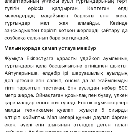
алқаптарының ұлғаюы ауыл тұрғындарының төрт
түлігін өріссіз қалдырған. Көптеген елді
мекендердің маңайының барлығы егін, жеке
тұрғындар мал жая алмайды. Кезінде
заңсыздықпен беріліп кеткен жерлерді қайтару да
созбаққа салынып бара жатқандай.
Малын қорада қамап ұстауға мәжбүр
Жуықта Екібастұзға қарасты Құдайкөл ауылының
тұрғындары қала басшылығына өтінішпен шықты.
Айтуларынша, әлдебір ірі шаруашылық ауылдың
дәл іргесіне егін салып, онсыз да аз жайылымды
тіпті тарылтып тастаған. Егін ауылдан небәрі 800
метр жерде. Ойнақтаған қозы-лақ пен бұзау, үлкен
қара малдар егінге жиі түседі. Егістік жұмыскерлері
малды техникамен қуалап, жуықта 5 сиырды
өлтіріп қойыпты. Мал иелері құнын даулап барған
екен, әуелі егін шығынын өтеңдер деген талап