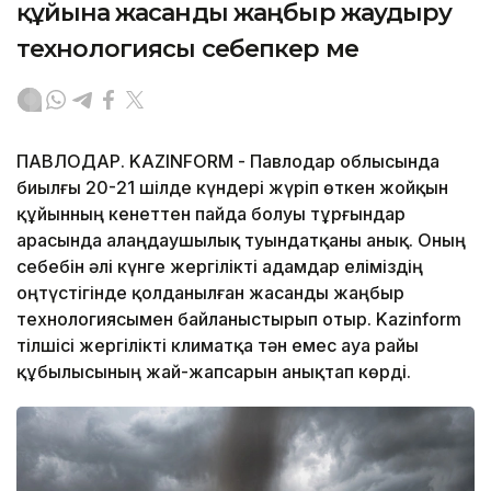
құйынға жасанды жаңбыр жаудыру
технологиясы себепкер ме
ПАВЛОДАР. KAZINFORM - Павлодар облысында
биылғы 20-21 шілде күндері жүріп өткен жойқын
құйынның кенеттен пайда болуы тұрғындар
арасында алаңдаушылық туындатқаны анық. Оның
себебін әлі күнге жергілікті адамдар еліміздің
оңтүстігінде қолданылған жасанды жаңбыр
технологиясымен байланыстырып отыр. Kazinform
тілшісі жергілікті климатқа тән емес ауа райы
құбылысының жай-жапсарын анықтап көрді.