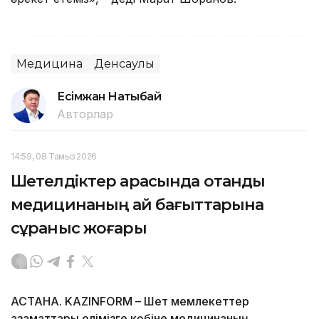
Медицина
Денсаулық
Есімжан Нақтыбай
Авторлар
14:59, 08 Тамыз 2026
Шетелдіктер арасында отандық
медицинаның қай бағыттарына
сұраныс жоғары
АСТАНА. KAZINFORM – Шет мемлекеттер
азаматтары елімізге көбіне медицинаның