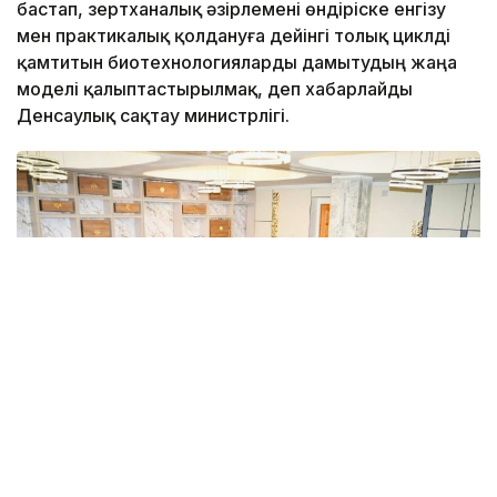
бастап, зертханалық әзірлемені өндіріске енгізу
мен практикалық қолдануға дейінгі толық циклді
қамтитын биотехнологияларды дамытудың жаңа
моделі қалыптастырылмақ, деп хабарлайды
Денсаулық сақтау министрлігі.
Фото: Денсаулық сақтау министрлігі