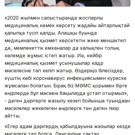
«2020 жылмен салыстырғанда жоспарлы
медициналық көмек көрсету жағдайы айтарлықтай
қалыпқа түсіп қалды. Алғашқы буында
медициналық қызмет көрсететін жеке меншіктегі
де, мемлекеттік емханалар да халықпен толық
көлемде жұмыс істеп жатыр. Иә, кейбір
медициналық қызмет ұсынушылар кадр
мәселесіне тап келіп жатыр. Өздеріңіз білесіздер,
күштің көбі коронавирус инфекциясымен күреске
жұмсалған болатын. Бірақ біз МӘМС қорымен бірге
өңірлерде бұл мәсеені бақылауда ұстап отырмыз»,
- деген дәрігерге жазылу кезегі бойынша туындаған
мәселелер жекелеген өңірлерге тән деген пікір
айтты.
«Егер адам дәрігердің қабылдауына жазылар кезде
мәселеге тап болса, Денсаулық сақтау