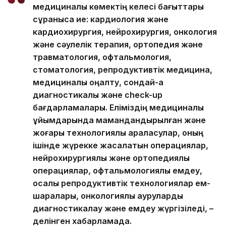
медициналық көмектің келесі бағыттары
сұранысқа ие: кардиология және
кардиохирургия, нейрохирургия, онкология
және сәулелік терапия, ортопедия және
травматология, офтальмология,
стоматология, репродуктивтік медицина,
медициналық оңалту, сондай-ақ
диагностикалық және check-up
бағдарламалары. Еліміздің медициналық
ұйымдарында мамандандырылған және
жоғары технологиялық араласулар, оның
ішінде жүрекке жасалатын операциялар,
нейрохирургиялық және ортопедиялық
операциялар, офтальмологиялық емдеу,
қосалқы репродуктивтік технологиялар ем-
шаралары, онкологиялық ауруларды
диагностикалау және емдеу жүргізіледі, –
делінген хабарламада.