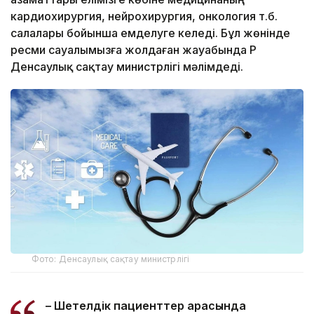
кардиохирургия, нейрохирургия, онкология т.б.
салалары бойынша емделуге келеді. Бұл жөнінде
ресми сауалымызға жолдаған жауабында ҚР
Денсаулық сақтау министрлігі мәлімдеді.
Фото: Денсаулық сақтау министрлігі
– Шетелдік пациенттер арасында