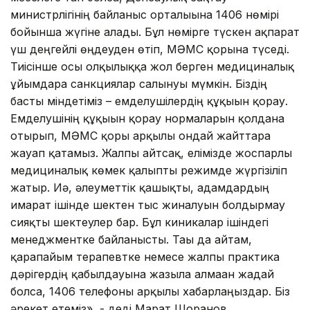
министрлігінің байланыс орталығына 1406 нөмірі
бойынша жүгіне алады. Бұл нөмірге түскен ақпарат
үш деңгейлі өңдеуден өтіп, МӘМС қорына түседі.
Тиісінше осы олқылыққа жол берген медициналық
ұйымдарға санкциялар салынуы мүмкін. Біздің
басты міндетіміз – емделушілердің құқығын қорғау.
Емделушінің құқығын қорғау нормаларын қолдана
отырып, МӘМС қоры арқылы ондай жайттарға
жауап қатамыз. Жалпы айтсақ, елімізде жоспарлы
медициналық көмек қалыпты режимде жүргізіліп
жатыр. Иә, әлеуметтік қашықты, адамдардың
ғимарат ішінде шектен тыс жиналуын болдырмау
сияқты шектеулер бар. Бұл киникалар ішіндегі
менеджментке байланысты. Тағы да айтам,
қарапайым терапевтке немесе жалпы практика
дәрігердің қабылдауына жазыла алмаған жағдай
болса, 1406 телефоны арқылы хабарлаңыздар. Біз
әрекет етеміз», - деді Марат Шоранов.