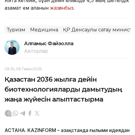
Айта кетейік, бұған дейін елімізде 4,5 мың шетелдік
азамат ем алғанын
жазғанбыз.
Туризм
Медицина
ҚР Денсаулық сақтау министр
Алпамыс Файзолла
Авторлар
08:35, 08 Тамыз 2026
Қазақстан 2036 жылға дейін
биотехнологияларды дамытудың
жаңа жүйесін қалыптастырмақ
АСТАНА. KAZINFORM – Қазақстанда ғылыми идеядан