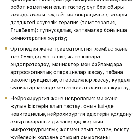
робот көмегімен алып тастау; сүт безі обыры
кезінде ағзаны сақтайтын операциялар; жоғары
дәлдіктегі сәулелік терапия (томотерапия,
TrueBeam); түпнұсқалық хаттамалар бойынша
химиотерапия жүргізу;
Ортопедия және травматология: жамбас және
тізе буындарын толық және ішінара
эндопротездеу, менисктер мен байламдарға
артроскопиялық операциялар жасау, табанға
реконструкциялық операциялар жасау, күрделі
сынықтар кезінде металлоостеосинтез жүргізу;
Нейрохирургия және неврология: ми және
жұлын ісіктерін алып тастау, оның ішінде
навигациялық нейрохирургия әдістерін қолдану;
омыртқааралық дискілердің жарығын
микрохирургиялық жолмен алып тастау; бекіту
жүйелерін қолдана отырып омыртқаны