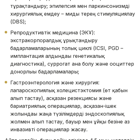
тұрақтандыру; эпилепсия мен паркинсонизмді
хирургиялық емдеу – миды терең стимуляциялау
(DBS);
Репродуктивтік медицина (ЭКҰ):
экстракорпоралдық ұрықтандыру
бағдарламаларының толық циклі (ICSI, PGD –
имплантация алдындағы генетикалық
диагностика), суррогат ана болу және ооциттер
донорлығы бағдарламалары;
Гастроэнтерология және хирургия:
лапароскопиялық холецистэктомия (өт қабын
алып тастау), асқазан резекциясы және
бариатриялық операциялар, асқазан-ішек
жолындағы жаңа түзілімдерді эндоскопиялық
жолмен алып тастау, бауыр мен ұйқы безіне аз
инвазивті операциялар жасау.