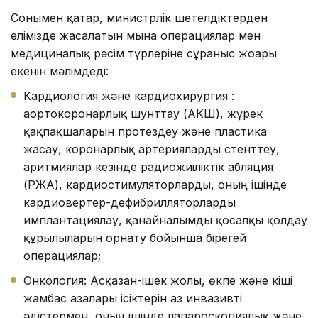
Сонымен қатар, министрлік шетелдіктерден
елімізде жасалатын мына операциялар мен
медициналық рәсім түрлеріне сұраныс жоғары
екенін мәлімдеді:
Кардиология және кардиохирургия :
аортокоронарлық шунттау (АКШ), жүрек
қақпақшаларын протездеу және пластика
жасау, коронарлық артерияларды стенттеу,
аритмиялар кезінде радиожиіліктік абляция
(РЖА), кардиостимуляторларды, оның ішінде
кардиовертер-дефибрилляторларды
имплантациялау, қанайналымды қосалқы қолдау
құрылғыларын орнату бойынша бірегей
операциялар;
Онкология: Асқазан-ішек жолы, өкпе және кіші
жамбас ағзалары ісіктерін аз инвазивті
әдістермен, оның ішінде лапароскопиялық және