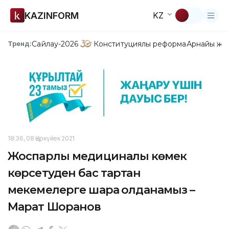
KAZINFORM
KZ
Сайлау-2026
Конституциялық реформа
Арнайы жо
Тренд:
18:36, 08 Қыркүйек 2021
Жоспарлы медициналық көмек
көрсетуден бас тартқан
мекемелерге шара қолданамыз –
Марат Шоранов