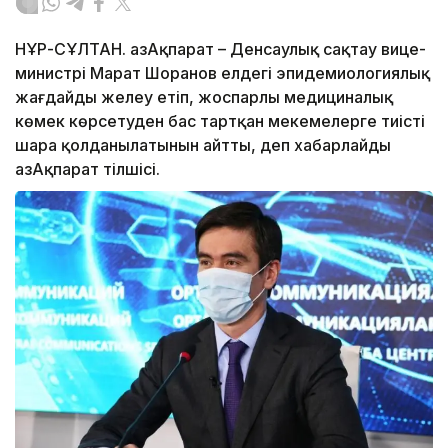
НҰР-СҰЛТАН. ҚазАқпарат – Денсаулық сақтау вице-
министрі Марат Шоранов елдегі эпидемиологиялық
жағдайды желеу етіп, жоспарлы медициналық
көмек көрсетуден бас тартқан мекемелерге тиісті
шара қолданылатынын айтты, деп хабарлайды
ҚазАқпарат тілшісі.