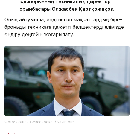
кәсіпорынның техникалық директор
орынбасары Олжасбек Қартқожақов.
Оның айтуынша, енді негізгі мақсаттардың бірі –
броньды техникаға қажетті бөлшектерді елімізде
өндіру деңгейін жоғарылату.
Фото: Солтан Жексенбеков/ Kazinform