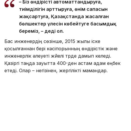
– Біз өндірісті автоматтандыруға,
тиімділігін арттыруға, өнім сапасын
жақсартуға, Қазақстанда жасалған
бөлшектер үлесін көбейтуге басымдық
береміз, – деді ол.
Бас инженердің сөзінше, 2015 жылы іске
қосылғаннан бері кәсіпорынның өндірістік және
инженерлік әлеуеті жүйелі түрде дамып келеді.
Қазіргі таңда зауытта 400-ден астам адам еңбек
етеді. Олар – негізінен, жергілікті мамандар.