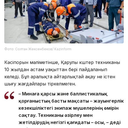
Фото: Солтан Жексенбеков/ Kazinform
Кәсіпорын мәліметінше, Қарулы күштер техниканы
10 жылдан астам уақыттан бері пайдаланып
келеді. Бұл аралықта айтарлықтай ақау не істен
шығу жағдайлары тіркелмеген.
– Минаға қарсы және баллистикалық
қорғаныстың басты мақсаты – жауынгерлік
кезекшіліктегі экипаж мүшелерінің өмірін
сақтау. Техниканы әзірлеу мен
жетілдірудің негізгі қағидаты – осы, – деді