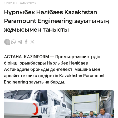
17:02, 07 Тамыз 2026
Нұрлыбек Нәлібаев Kazakhstan
Paramount Engineering зауытының
жұмысымен танысты
АСТАНА. KAZINFORM — Премьер-министрдің
бірінші орынбасары Нұрлыбек Нәлібаев
Астанадағы броньды дөңгелекті машина мен
арнайы техника өндіретін Kazakhstan Paramount
Engineering зауытына барды.