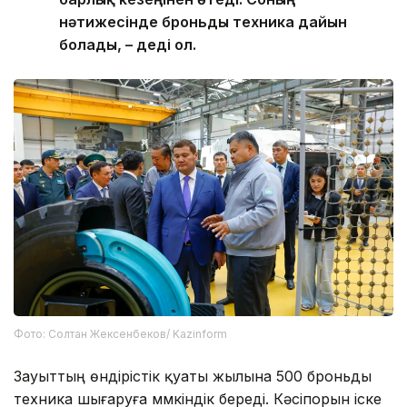
нәтижесінде броньды техника дайын
болады, – деді ол.
Фото: Солтан Жексенбеков/ Kazinform
Зауыттың өндірістік қуаты жылына 500 броньды
техника шығаруға мүмкіндік береді. Кәсіпорын іске