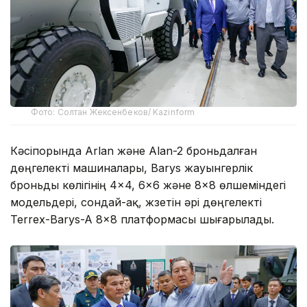
Фото: Солтан Жексенбеков/ Kazinform
Кәсіпорында Arlan және Alan-2 броньдалған
дөңгелекті машиналары, Barys жауынгерлік
броньды көлігінің 4×4, 6×6 және 8×8 өлшеміндегі
модельдері, сондай-ақ, жүзетін әрі дөңгелекті
Terrex-Barys-A 8×8 платформасы шығарылады.