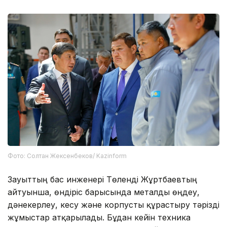
Фото: Солтан Жексенбеков/ Kazinform
Зауыттың бас инженері Төленді Жұртбаевтың
айтуынша, өндіріс барысында металды өңдеу,
дәнекерлеу, кесу және корпусты құрастыру тәрізді
жұмыстар атқарылады. Бұдан кейін техника