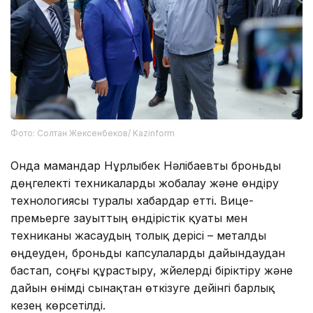
Фото: Солтан Жексенбеков/ Kazinform
Онда мамандар Нұрлыбек Нәлібаевты броньды
дөңгелекті техникаларды жобалау және өндіру
технологиясы туралы хабардар етті. Вице-
премьерге зауыттың өндірістік қуаты мен
техниканы жасаудың толық үдерісі – металды
өңдеуден, броньды капсулаларды дайындаудан
бастап, соңғы құрастыру, жүйелерді біріктіру және
дайын өнімді сынақтан өткізуге дейінгі барлық
кезең көрсетілді.