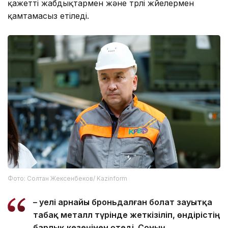
қажетті жабдықтармен және түрлі жүйелермен
қамтамасыз етіледі.
Фото: Солтан Жексенбеков/ Kazinform
– Әуелі арнайы броньдалған болат зауытқа
табақ металл түрінде жеткізіліп, өндірістің
барлық кезеңінен өтеді. Соның