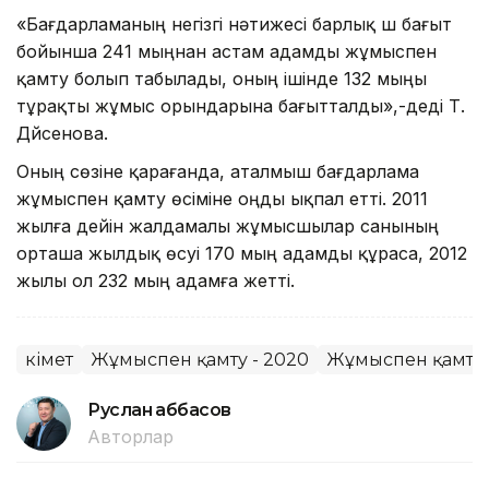
«Бағдарламаның негізгі нәтижесі барлық үш бағыт
бойынша 241 мыңнан астам адамды жұмыспен
қамту болып табылады, оның ішінде 132 мыңы
тұрақты жұмыс орындарына бағытталды»,-деді Т.
Дүйсенова.
Оның сөзіне қарағанда, аталмыш бағдарлама
жұмыспен қамту өсіміне оңды ықпал етті. 2011
жылға дейін жалдамалы жұмысшылар санының
орташа жылдық өсуі 170 мың адамды құраса, 2012
жылы ол 232 мың адамға жетті.
Үкімет
Жұмыспен қамту - 2020
Жұмыспен қамту
Руслан Ғаббасов
Авторлар