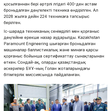
қосылғаннан бері әртүрлі үлгідегі 400-ден астам
броньдалған дөңгелекті техника өндірілген. Ал
2028 жылға дейін 224 техникаға тапсырыс
берілген.
Іс-шарада техниканың сенімділігі мен қорғаныс
деңгейіне ерекше назар аударылды. Kazakhstan
Paramount Engineering шығарған броньдалған
машиналар баллистикалық және минаға қарсы
қорғаныс бойынша сертификаттау сынақтарынан
өткен. Сондай-ақ, оларды қазақстандық
әскерилер БҰҰ-ның Голан жоталарындағы
бітімгерлік миссиясында пайдаланған.