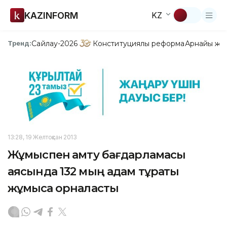
KAZINFORM
KZ
Сайлау-2026
Конституциялық реформа
Арнайы жо
Тренд:
13:28, 19 Желтоқсан 2013
Жұмыспен қамту бағдарламасы
аясында 132 мың адам тұрақты
жұмысқа орналасты