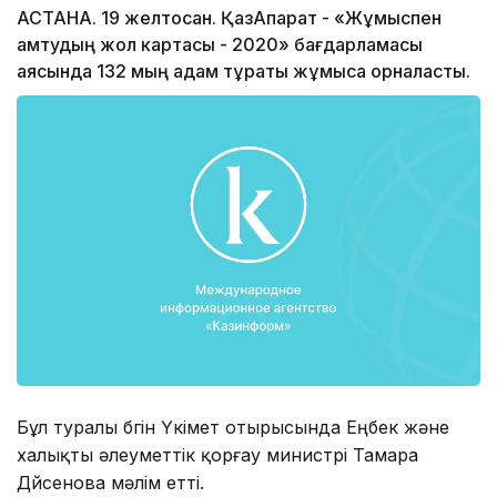
АСТАНА. 19 желтоқсан. ҚазАқпарат - «Жұмыспен
қамтудың жол картасы - 2020» бағдарламасы
аясында 132 мың адам тұрақты жұмысқа орналасты.
Бұл туралы бүгін Үкімет отырысында Еңбек және
халықты әлеуметтік қорғау министрі Тамара
Дүйсенова мәлім етті.