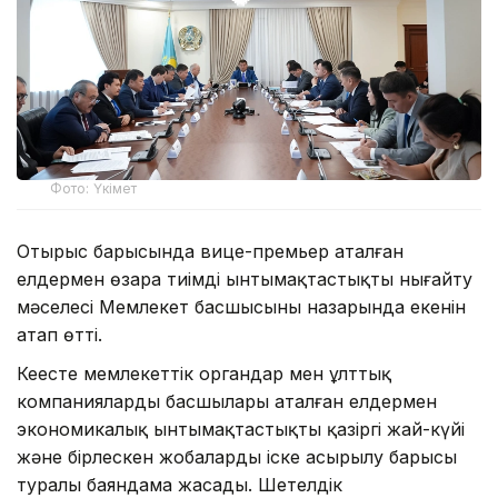
Фото: Үкімет
Отырыс барысында вице-премьер аталған
елдермен өзара тиімді ынтымақтастықты нығайту
мәселесі Мемлекет басшысының назарында екенін
атап өтті.
Кеңесте мемлекеттік органдар мен ұлттық
компаниялардың басшылары аталған елдермен
экономикалық ынтымақтастықтың қазіргі жай-күйі
және бірлескен жобалардың іске асырылу барысы
туралы баяндама жасады. Шетелдік