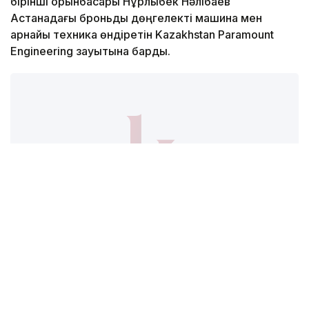
бірінші орынбасары Нұрлыбек Нәлібаев
Астанадағы броньды дөңгелекті машина мен
арнайы техника өндіретін Kazakhstan Paramount
Engineering зауытына барды.
Фото: Солтан Жексенбеков/ Kazinform
Кәсіпорында Arlan және Alan-2 броньдалған
дөңгелекті машиналары, Barys жауынгерлік