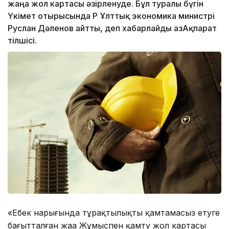
жаңа жол картасы әзірленуде. Бұл туралы бүгін
Үкімет отырысында ҚР Ұлттық экономика министрі
Руслан Дәленов айтты, деп хабарлайды ҚазАқпарат
тілшісі.
«Еңбек нарығында тұрақтылықты қамтамасыз етуге
бағытталған жаңа Жұмыспен қамту жол картасы