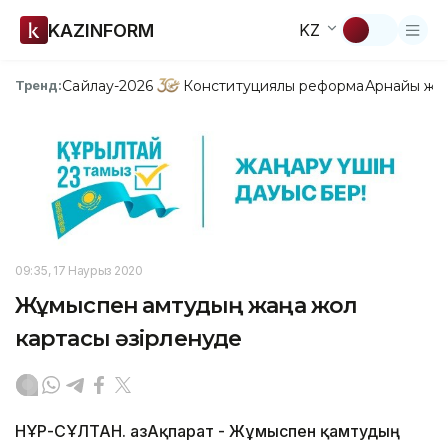
KAZINFORM
KZ
Сайлау-2026
Конституциялық реформа
Арнайы жо
Тренд:
09:35, 17 Наурыз 2020
Жұмыспен қамтудың жаңа жол
картасы әзірленуде
НҰР-СҰЛТАН. ҚазАқпарат - Жұмыспен қамтудың