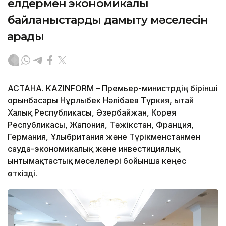
елдермен экономикалық
байланыстарды дамыту мәселесін
қарады
АСТАНА. KAZINFORM – Премьер-министрдің бірінші
орынбасары Нұрлыбек Нәлібаев Түркия, Қытай
Халық Республикасы, Әзербайжан, Корея
Республикасы, Жапония, Тәжікстан, Франция,
Германия, Ұлыбритания және Түрікменстанмен
сауда-экономикалық және инвестициялық
ынтымақтастық мәселелері бойынша кеңес
өткізді.