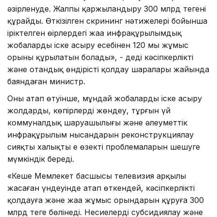
әзірленуде. Жалпы қаржыландыру 300 млрд теңгені
құрайды. Өткізілген скрининг нәтижелері бойынша
іріктелген өңірлердегі жаңа инфрақұрылымдық
жобаларды іске асыру есебінен 120 мың жұмыс
орыны құрылатын болады», - деді кәсіпкерлікті
және отандық өндірісті қолдау шаралары жайында
баяндаған министр.
Оның атап өтуінше, мұндай жобаларды іске асыру
жолдарды, көпірлерді жөндеу, тұрғын үй
коммуналдық шаруашылығы және әлеуметтік
инфрақұрылым нысандарын реконструкциялау
сияқты халықтың ең өзекті проблемаларын шешуге
мүмкіндік береді.
«Кеше Мемлекет басшысы телевизия арқылы
жасаған үндеуінде атап өткендей, кәсіпкерлікті
қолдауға және жаңа жұмыс орындарын құруға 300
млрд теңге бөлінеді. Несиелерді субсидиялау және