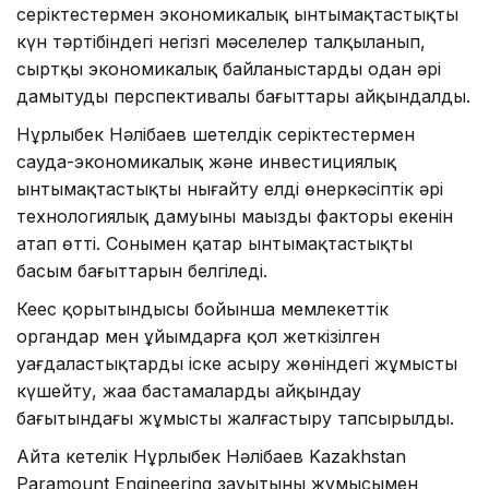
серіктестермен экономикалық ынтымақтастықтың
күн тәртібіндегі негізгі мәселелер талқыланып,
сыртқы экономикалық байланыстарды одан әрі
дамытудың перспективалы бағыттары айқындалды.
Нұрлыбек Нәлібаев шетелдік серіктестермен
сауда-экономикалық және инвестициялық
ынтымақтастықты нығайту елдің өнеркәсіптік әрі
технологиялық дамуының маңызды факторы екенін
атап өтті. Сонымен қатар ынтымақтастықтың
басым бағыттарын белгіледі.
Кеңес қорытындысы бойынша мемлекеттік
органдар мен ұйымдарға қол жеткізілген
уағдаластықтарды іске асыру жөніндегі жұмысты
күшейту, жаңа бастамаларды айқындау
бағытындағы жұмысты жалғастыру тапсырылды.
Айта кетелік Нұрлыбек Нәлібаев Kazakhstan
Paramount Engineering зауытының жұмысымен