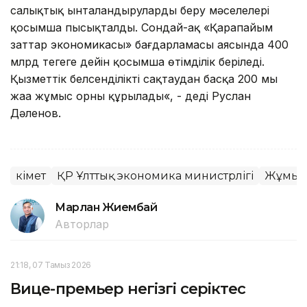
салықтық ынталандыруларды беру мәселелері
қосымша пысықталды. Сондай-ақ «Қарапайым
заттар экономикасы» бағдарламасы аясында 400
млрд теңгеге дейін қосымша өтімділік беріледі.
Қызметтік белсенділікті сақтаудан басқа 200 мың
жаңа жұмыс орны құрылады«, - деді Руслан
Дәленов.
Үкімет
ҚР Ұлттық экономика министрлігі
Жұмысп
Марлан Жиембай
Авторлар
21:18, 07 Тамыз 2026
Вице-премьер негізгі серіктес