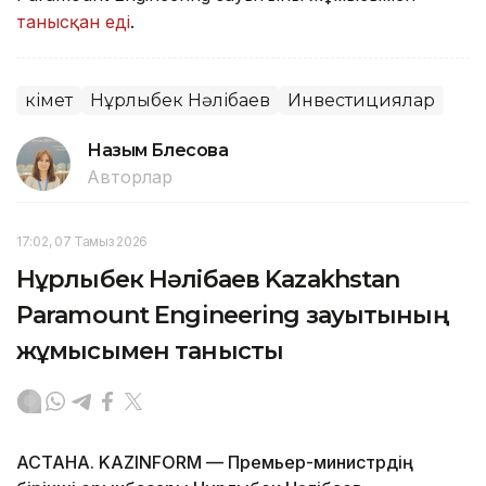
танысқан еді
.
Үкімет
Нұрлыбек Нәлібаев
Инвестициялар
Назым Бөлесова
Авторлар
17:02, 07 Тамыз 2026
Нұрлыбек Нәлібаев Kazakhstan
Paramount Engineering зауытының
жұмысымен танысты
АСТАНА. KAZINFORM — Премьер-министрдің