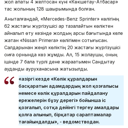
жол апаты 4 желтоқсан күні «Көкшетау-Атбасар»
тас жолының 128 шақырымында болған.
Анықталғандай, «Mercedes-Benz Sprinter» көлігінің
62 жастағы жүргізушісі қар тазалайтын көліктен
айналып өту кезінде жолдың қарсы бағытында келе
жатқан «Nissan Primera» көлігімен соқтығысқан.
Салдарынан жеңіл көліктің 20 жастағы жүргізушісі
оқиға орнында көз жұмды. Ал, 15 жолаушы, оның
ішінде 7 бала түрлі дене жарақатымен Сандықтау
аудандық ауруханасына жатқызылды.
«Қазіргі кезде «Көлік құралдарын
басқаратын адамдардың жол қозғалысы
немесе көлік құралдарын пайдалану
ережелерін бұзу дерегі» бойынша іс
қозғалып, сотқа дейінгі тергеу амалдары
қолға алынып, бірқатар сараптамалар
тағайындалды», - ведомстводан.