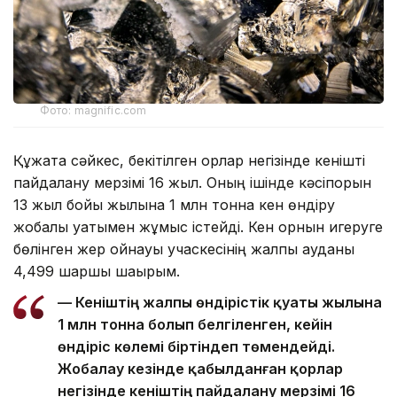
Фото: magnific.com
Құжатқа сәйкес, бекітілген қорлар негізінде кенішті
пайдалану мерзімі 16 жыл. Оның ішінде кәсіпорын
13 жыл бойы жылына 1 млн тонна кен өндіру
жобалық қуатымен жұмыс істейді. Кен орнын игеруге
бөлінген жер қойнауы учаскесінің жалпы ауданы
4,499 шаршы шақырым.
— Кеніштің жалпы өндірістік қуаты жылына
1 млн тонна болып белгіленген, кейін
өндіріс көлемі біртіндеп төмендейді.
Жобалау кезінде қабылданған қорлар
негізінде кеніштің пайдалану мерзімі 16