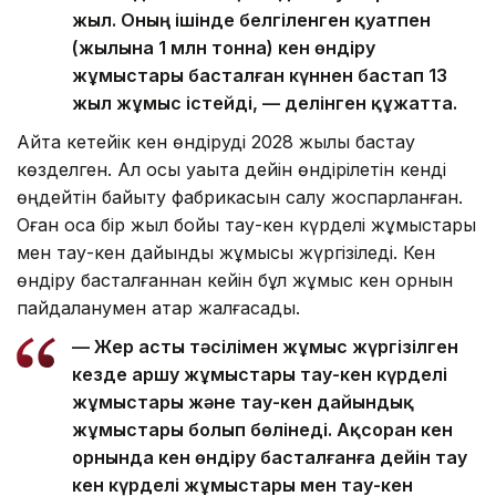
жыл. Оның ішінде белгіленген қуатпен
(жылына 1 млн тонна) кен өндіру
жұмыстары басталған күннен бастап 13
жыл жұмыс істейді, — делінген құжатта.
Айта кетейік кен өндіруді 2028 жылы бастау
көзделген. Ал осы уақытқа дейін өндірілетін кенді
өңдейтін байыту фабрикасын салу жоспарланған.
Оған қоса бір жыл бойы тау-кен күрделі жұмыстары
мен тау-кен дайындық жұмысы жүргізіледі. Кен
өндіру басталғаннан кейін бұл жұмыс кен орнын
пайдаланумен қатар жалғасады.
— Жер асты тәсілімен жұмыс жүргізілген
кезде аршу жұмыстары тау-кен күрделі
жұмыстары және тау-кен дайындық
жұмыстары болып бөлінеді. Ақсоран кен
орнында кен өндіру басталғанға дейін тау
кен күрделі жұмыстары мен тау-кен