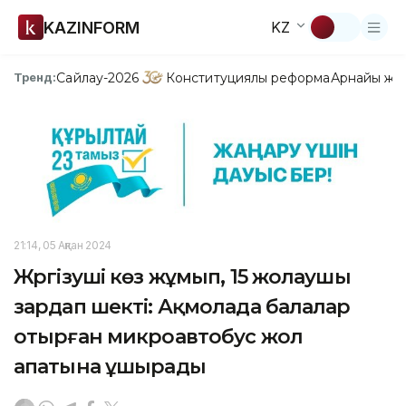
KAZINFORM
KZ
Сайлау-2026
Конституциялық реформа
Арнайы жо
Тренд:
21:14, 05 Ақпан 2024
Жүргізуші көз жұмып, 15 жолаушы
зардап шекті: Ақмолада балалар
отырған микроавтобус жол
апатына ұшырады