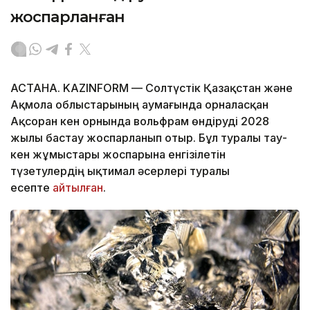
жоспарланған
АСТАНА. KAZINFORM — Солтүстік Қазақстан және
Ақмола облыстарының аумағында орналасқан
Ақсоран кен орнында вольфрам өндіруді 2028
жылы бастау жоспарланып отыр. Бұл туралы тау-
кен жұмыстары жоспарына енгізілетін
түзетулердің ықтимал әсерлері туралы
есепте
айтылған
.