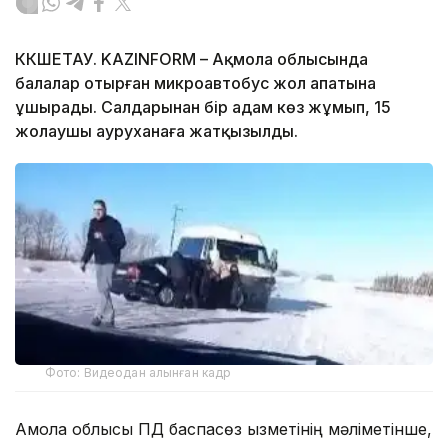
КӨКШЕТАУ. KAZINFORM – Ақмола облысында
балалар отырған микроавтобус жол апатына
ұшырады. Салдарынан бір адам көз жұмып, 15
жолаушы ауруханаға жатқызылды.
Фото: Видеодан алынған кадр
Ақмола облысы ПД баспасөз қызметінің мәліметінше,