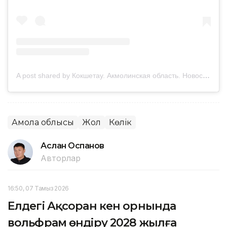
A post shared by Кокшетау. Акмолинская область. Новости. Реклама (@sinegor.kz)
Ақмола облысы
Жол
Көлік
Аслан Оспанов
Авторлар
16:50, 07 Тамыз 2026
Елдегі Ақсоран кен орнында
вольфрам өндіру 2028 жылға