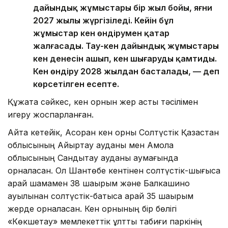
дайындық жұмыстары бір жыл бойы, яғни
2027 жылы жүргізіледі. Кейін бұл
жұмыстар кен өндірумен қатар
жалғасады. Тау-кен дайындық жұмыстары
кен денесін ашып, кен шығаруды қамтиды.
Кен өндіру 2028 жылдан басталады, — деп
көрсетілген есепте.
Құжатқа сәйкес, кен орнын жер асты тәсілімен
игеру жоспарланған.
Айта кетейік, Ақсоран кен орны Солтүстік Қазақстан
облысының Айыртау ауданы мен Ақмола
облысының Сандықтау ауданы аумағында
орналасқан. Ол Шантөбе кентінен солтүстік-шығысқа
қарай шамамен 38 шақырым және Балкашино
ауылынан солтүстік-батысқа қарай 35 шақырым
жерде орналасқан. Кен орнының бір бөлігі
«Көкшетау» мемлекеттік ұлттық табиғи паркінің