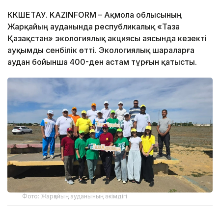
КӨКШЕТАУ. KAZINFORM – Ақмола облысының
Жарқайың ауданында республикалық «Таза
Қазақстан» экологиялық акциясы аясында кезекті
ауқымды сенбілік өтті. Экологиялық шараларға
аудан бойынша 400-ден астам тұрғын қатысты.
Фото: Жарқайың ауданының әкімдігі