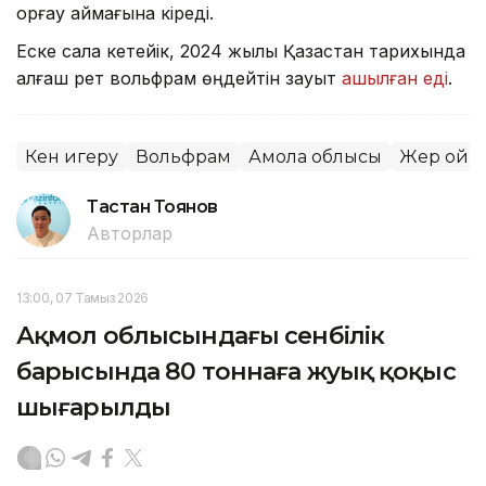
қорғау аймағына кіреді.
Еске сала кетейік, 2024 жылы Қазақстан тарихында
алғаш рет вольфрам өңдейтін зауыт
ашылған еді
.
Кен игеру
Вольфрам
Ақмола облысы
Жер қойн
Тастан Тоянов
Авторлар
13:00, 07 Тамыз 2026
Ақмол облысындағы сенбілік
барысында 80 тоннаға жуық қоқыс
шығарылды