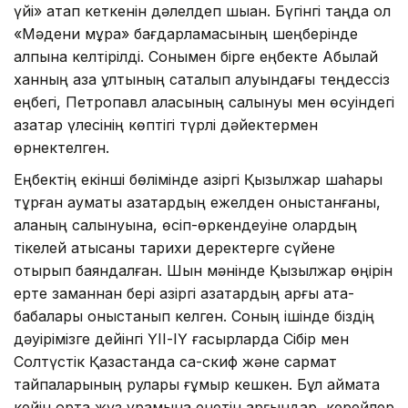
үйі» атап кеткенін дәлелдеп шыққан. Бүгінгі таңда ол
«Мәдени мұра» бағдарламасының шеңберінде
қалпына келтірілді. Сонымен бірге еңбекте Абылай
ханның қазақ ұлтының сақталып қалуындағы теңдессіз
еңбегі, Петропавл қаласының салынуы мен өсуіндегі
қазақтар үлесінің көптігі түрлі дәйектермен
өрнектелген.
Еңбектің екінші бөлімінде қазіргі Қызылжар шаһары
тұрған аумақты қазақтардың ежелден қоныстанғаны,
қаланың салынуына, өсіп-өркендеуіне олардың
тікелей қатысқаны тарихи деректерге сүйене
отырып баяндалған. Шын мәнінде Қызылжар өңірін
ерте заманнан бері қазіргі қазақтардың арғы ата-
бабалары қоныстанып келген. Соның ішінде біздің
дәуірімізге дейінгі ҮІІ-ІҮ ғасырларда Сібір мен
Солтүстік Қазақстанда сақ-скиф және сармат
тайпаларының рулары ғұмыр кешкен. Бұл аймақта
кейін орта жүз құрамына енетін арғындар, керейлер