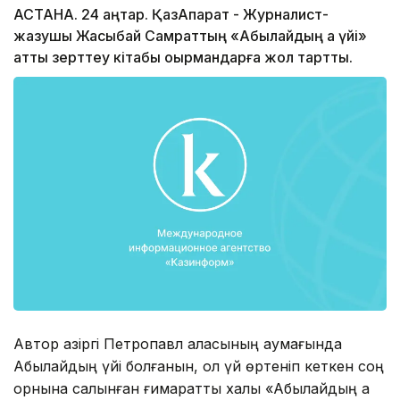
АСТАНА. 24 қаңтар. ҚазАқпарат - Журналист-
жазушы Жақсыбай Самраттың «Абылайдың ақ үйі»
атты зерттеу кітабы оқырмандарға жол тартты.
Автор қазіргі Петропавл қаласының аумағында
Абылайдың үйі болғанын, ол үй өртеніп кеткен соң
орнына салынған ғимаратты халық «Абылайдың ақ