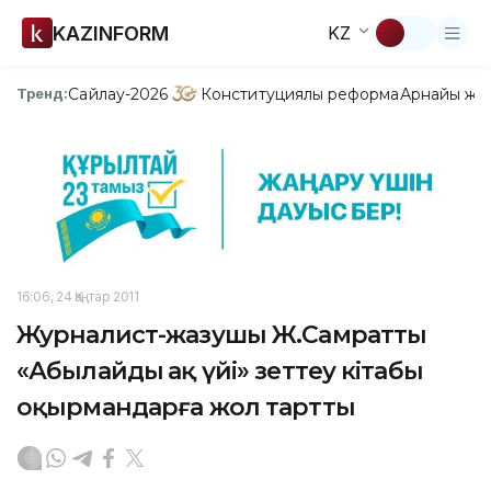
KAZINFORM
KZ
Сайлау-2026
Конституциялық реформа
Арнайы жо
Тренд:
16:06, 24 Қаңтар 2011
Журналист-жазушы Ж.Самраттың
«Абылайдың ақ үйі» зеттеу кітабы
оқырмандарға жол тартты