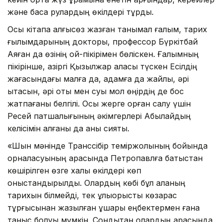
және басқа рулардың өкілдері тұрды.
Осы кітапқа алғысөз жазған танымал ғалым, тарих
ғылымдарының докторы, профессор Бүркітбай
Аяған да өзінің ой-пікірімен бөліскен. Ғалымның
пікірінше, қазіргі Қызылжар қаласы түскен Есілдің
жағасындағы малға да, адамға да жайлы, әрі
ықтасын, әрі оты мен суы мол өңірдің де бос
жатпағаны белгілі. Осы жерге қорған салу үшін
Ресей патшалығының әкімгерлері Абылайдың
келісімін алғаны да анық сияқты.
«Шын мәнінде Транссібір теміржолының бойында
орналасуының арқасында Петропавлға батыстан
көшірілген өзге халық өкілдері көп
қоныстандырылды. Олардың көбі бұл қаланың
тарихын білмейді, тек ұлыорыстық көзқарас
тұрғысынан жазылған ұшқары еңбектермен ғана
таныс болуы мүмкін. Сондықтан олардың арасында