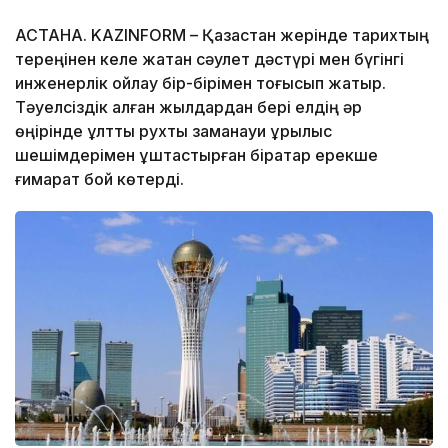
АСТАНА. KAZINFORM – Қазақстан жерінде тарихтың
тереңінен келе жатқан сәулет дәстүрі мен бүгінгі
инженерлік ойлау бір-бірімен тоғысып жатыр.
Тәуелсіздік алған жылдардан бері елдің әр
өңірінде ұлттық рухты заманауи құрылыс
шешімдерімен ұштастырған бірқатар ерекше
ғимарат бой көтерді.