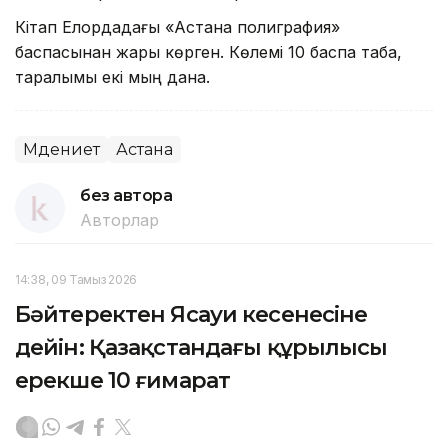
Кітап Елордадағы «Астана полиграфия»
баспасынан жарық көрген. Көлемі 10 баспа табақ,
таралымы екі мың дана.
Мәдениет
Астана
без автора
Авторлар
14:38, 09 Тамыз 2026
Бәйтеректен Ясауи кесенесіне
дейін: Қазақстандағы құрылысы
ерекше 10 ғимарат