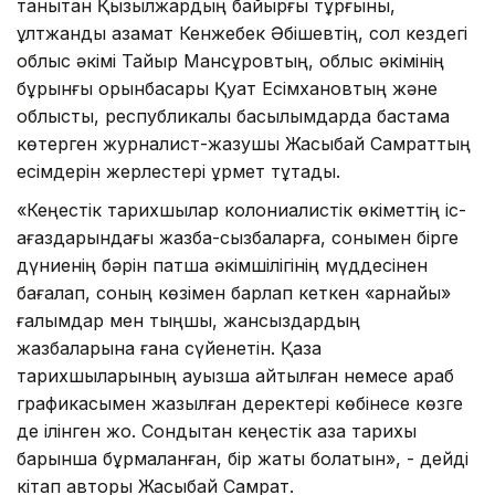
танытқан Қызылжардың байырғы тұрғыны,
ұлтжанды азамат Кенжебек Әбішевтің, сол кездегі
облыс әкімі Тайыр Мансұровтың, облыс әкімінің
бұрынғы орынбасары Қуат Есімхановтың және
облыстық, республикалық басылымдарда бастама
көтерген журналист-жазушы Жақсыбай Самраттың
есімдерін жерлестері құрмет тұтады.
«Кеңестік тарихшылар колониалистік өкіметтің іс-
қағаздарындағы жазба-сызбаларға, сонымен бірге
дүниенің бәрін патша әкімшілігінің мүддесінен
бағалап, соның көзімен барлап кеткен «арнайы»
ғалымдар мен тыңшы, жансыздардың
жазбаларына ғана сүйенетін. Қазақ
тарихшыларының ауызша айтылған немесе араб
графикасымен жазылған деректері көбінесе көзге
де ілінген жоқ. Сондықтан кеңестік қазақ тарихы
барынша бұрмаланған, бір жақты болатын», - дейді
кітап авторы Жақсыбай Самрат.