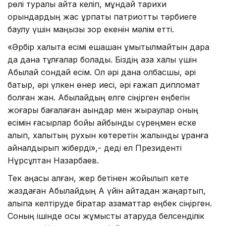
рөлі туралы айта келіп, мұндай тарихи
орындардың жас ұрпақты патриоттық тәрбиеге
баулу үшін маңызы зор екенін мәлім етті.
«Әрбір халықта есімі ешқашан ұмытылмайтын дара
да дана тұлғалар болады. Біздің қазақ халқы үшін
Абылай сондай есім. Ол әрі дана қолбасшы, әрі
батыр, әрі үлкен өнер иесі, әрі ғажап дипломат
болған жан. Абылайдың елге сіңірген еңбегін
жоғары бағалаған ақындар мен жыраулар оның
есімін ғасырлар бойы айбынды сүреңмен еске
алып, халықтың рухын көтеретін жалынды ұранға
айналдырып жіберді»,- деді ел Президенті
Нұрсұлтан Назарбаев.
Тек қаңқасы қалған, жер бетінен жойылып кете
жаздаған Абылайдың Ақ үйін қайтадан жаңартып,
қалыпқа келтіруде бірқатар азаматтар еңбек сіңірген.
Соның ішінде осы жұмысты атқаруда белсенділік