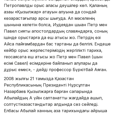
Петропавлды орыс қаласы деушілер көп. Қаланың
қазақы «Қызылжар» атауын алуына да сондай
көзқарастағылар қарсы шығуда. Ал мәселенің
шынына келетін болсақ, Иудеядан шыққан Петр мен
Павел сияқты апостолдардың славяндарға, соның
ішінде орыстарға да еш қатысы жоқ. Петрдің өзі
Айса пайғамбардан бас тартқаны да белгілі. Ендеше
кейбір орыс жерлестеріміздің жергілікті тарихқа,
геосаясатқа еш қатысы жоқ Петр мен Павел (шын
есімі Савел) есімдеріне байланып қалулары да
дұрыс емес», - дейді профессор Бүркітбай Аяған.
2008 жылғы 21 тамызда Қазақстан
Республикасының Президенті Нұрсұлтан
Назарбаев Қызылжарға барған сапарында
Абылайдың Ақ үйін салтанатты жағдайда ашып,
солтүстікқазақстандықтар алдында сөз сөйледі.
Елбасы Абылай ханның қазақ тарихындағы айрықша