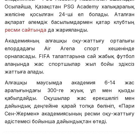
Осылайша, Қазақстан PSG Academy халықаралық
желісіне қосылған 24-ші ел болады. Аталған
ақпарат әлемдік басылымдармен қатар клубтың
ресми сайтында
да жарияланды.
Академияның алғашқы оқу-жаттығу орталығы
елордадағы Air Arena спорт кешенінде
орналасады. FIFA талаптарына сай жабық футбол
алаңында жас спортшылар жыл бойы үздіксіз
жаттыға алады.
Алғашқы маусымда академия 6-14 жас
аралығындағы 300-ге жуық ұл мен қызды
қабылдайды. Оқушылар жас ерекшелігі мен
дайындық деңгейіне қарай топқа бөлініп, «Пари
Сен-Жермен» академиясының ресми оқу-жаттығу
әдістемесі бойынша дайындықтан өтеді.