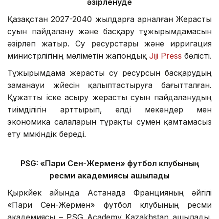
әзірленуде
Қазақстан 2027-2040 жылдарға арналған Жерасты
суын пайдалану және басқару тұжырымдамасын
әзірлеп жатыр. Су ресурстары және ирригация
министрлігінің мәліметін жапондық
Jiji Press
бөлісті.
Тұжырымдама жерасты су ресурсын басқарудың
заманауи жүйесін қалыптастыруға бағытталған.
Құжатты іске асыру жерасты суын пайдаланудың
тиімділігін арттырып, елді мекендер мен
экономика салаларын тұрақты сумен қамтамасыз
ету мүмкіндік береді.
PSG: «Пари Сен-Жермен» футбол клубының
ресми академиясы ашылады
Қыркүйек айында Астанада Францияның әйгілі
«Пари Сен-Жермен» футбол клубының ресми
академиясы – PSG Academy Kazakhstan ашылады.