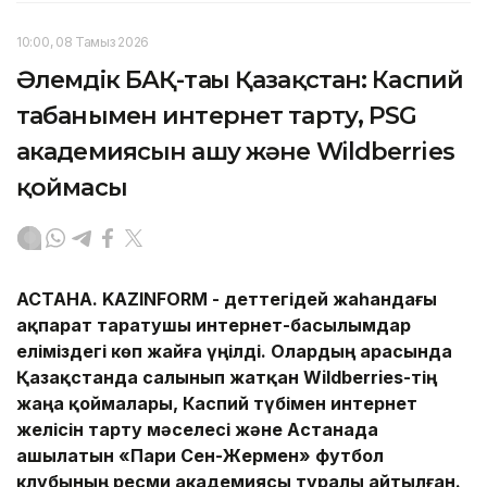
10:00, 08 Тамыз 2026
Әлемдік БАҚ-тағы Қазақстан: Каспий
табанымен интернет тарту, PSG
академиясын ашу және Wildberries
қоймасы
АСТАНА.
KAZINFORM -
Әдеттегідей жаһандағы
ақпарат таратушы интернет-басылымдар
еліміздегі көп жайға үңілді. Олардың арасында
Қазақстанда салынып жатқан Wildberries-тің
жаңа қоймалары,
Каспий түбімен интернет
желісін тарту мәселесі және Астанада
ашылатын «Пари Сен-Жермен» футбол
клубының ресми академиясы туралы айтылған.