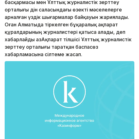
басқармасы мен Ұлттық журналистік зерттеу
орталығы дін саласындағы өзекті мәселелерге
арналған үздік шығармалар байқауын жариялады.
Оған Алматыда тіркелген бұқаралық ақпарат
құралдарының журналистері қатыса алады, деп
хабарлайды ҚазАқпарат тілшісі Ұлттық журналистік
зерттеу орталығы таратқан баспасөз
хабарламасына сілтеме жасап.