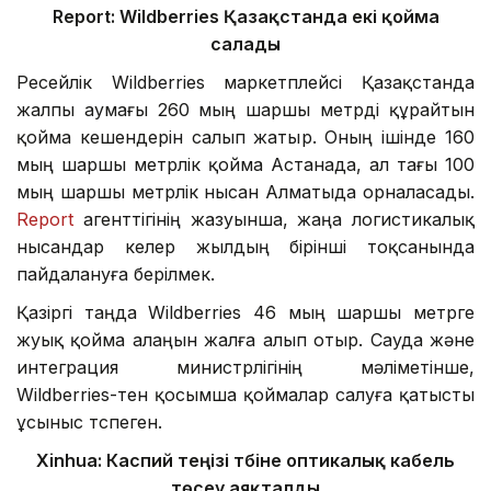
Report: Wildberries Қазақстанда екі қойма
салады
Ресейлік Wildberries маркетплейсі Қазақстанда
жалпы аумағы 260 мың шаршы метрді құрайтын
қойма кешендерін салып жатыр. Оның ішінде 160
мың шаршы метрлік қойма Астанада, ал тағы 100
мың шаршы метрлік нысан Алматыда орналасады.
Report
агенттігінің жазуынша, жаңа логистикалық
нысандар келер жылдың бірінші тоқсанында
пайдалануға берілмек.
Қазіргі таңда Wildberries 46 мың шаршы метрге
жуық қойма алаңын жалға алып отыр. Сауда және
интеграция министрлігінің мәліметінше,
Wildberries-тен қосымша қоймалар салуға қатысты
ұсыныс түспеген.
Xinhua:
Каспий теңізі түбіне оптикалық кабель
төсеу аяқталды