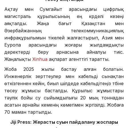
Ақтау мен Сумгайыт арасындағы цифрлық
магистраль құрылысының ең күрделі кезеңі
аяқталды. Жаңа бағыт Қазақстан мен
Әзербайжанның телекоммуникациялық
инфрақұрылымын тікелей жалғастырып, Азия мен
Еуропа арасындағы жоғары жылдамдықты
деректерді беру арнасына айналуы тиіс.
Жаңалықты
Xinhua
ақпарат агенттігі таратты.
Жоба 2025 жылы бастау алған болатын.
Инженерлік зерттеулер мен кабельді сынақтан
өткізгеннен кейін, биыл шілдеде кабельдітеңіз түбіне
төсеу жұмысы басталды. Құрылыс жұмыстары
тәулік бойы су сыйымдылығы 20 мың тоннадан
асатын арнайы кеменің көмегімен жүргізілді. Жобаға
70 маман тартылды.
Jiji Press:
Жерасты суын пайдалану жоспары