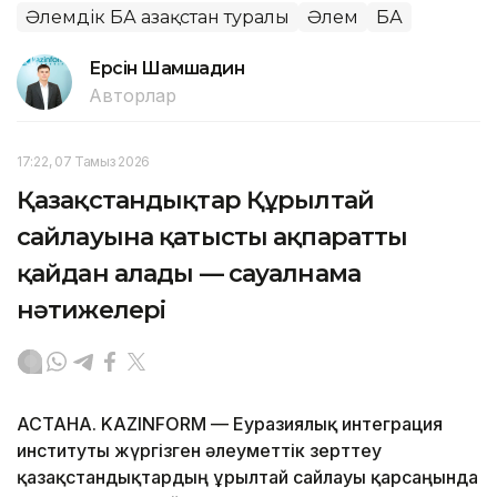
Әлемдік БАҚ Қазақстан туралы
Әлем
БАҚ
Ерсiн Шамшадин
Авторлар
17:22, 07 Тамыз 2026
Қазақстандықтар Құрылтай
сайлауына қатысты ақпаратты
қайдан алады — сауалнама
нәтижелері
АСТАНА. KAZINFORM — Еуразиялық интеграция
институты жүргізген әлеуметтік зерттеу
қазақстандықтардың Құрылтай сайлауы қарсаңында