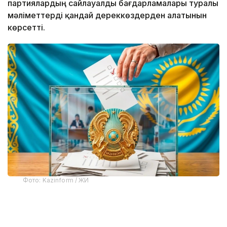
партиялардың сайлауалды бағдарламалары туралы
мәліметтерді қандай дереккөздерден алатынын
көрсетті.
Фото: Kazinform / ЖИ
Институттың әлеуметтік зерттеулер
департаментінің басшысы Гүлден Емішеваның