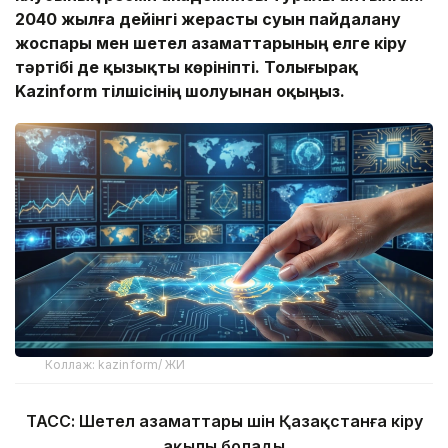
2040 жылға дейінгі жерасты суын пайдалану
жоспары мен
шетел азаматтарының елге кіру
тәртібі де
қызықты көрініпті. Толығырақ
Kaz
inform тілшісінің шолуынан оқыңыз.
Коллаж: kazinform/ ЖИ
ТАСС: Шетел азаматтары үшін Қазақстанға кіру
ақылы болады