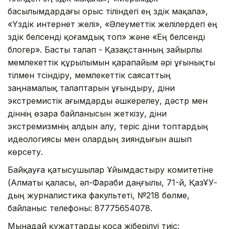
басылымдардағы орыс тіліндегі ең үздік мақала»,
«Үздік интернет желі», «Әлеуметтік желілердегі ең
үздік белсенді қоғамдық топ» және «Ең белсенді
блогер». Басты талап - Қазақстанның зайырлы
мемлекеттік құрылымын қарапайым әрі ұғынықты
тілмен түсіндіру, мемлекеттік саясаттың
заңнамалық талаптарын ұғындыру, діни
экстремистік ағымдарды әшкерелеу, дәстүр мен
діннің өзара байланысын жеткізу, діни
экстремизмнің алдын алу, теріс діни топтардың
идеологиясы мен олардың зияндығын ашып
көрсету.
Байқауға қатысушылар Ұйымдастыру комитетіне
(Алматы қаласы, әл-Фараби даңғылы, 71-үй, ҚазҰУ-
дың журналистика факультеті, №218 бөлме,
байланыс телефоны: 87775654078.
Мынадай құжаттарды қоса жіберілуі тиіс: