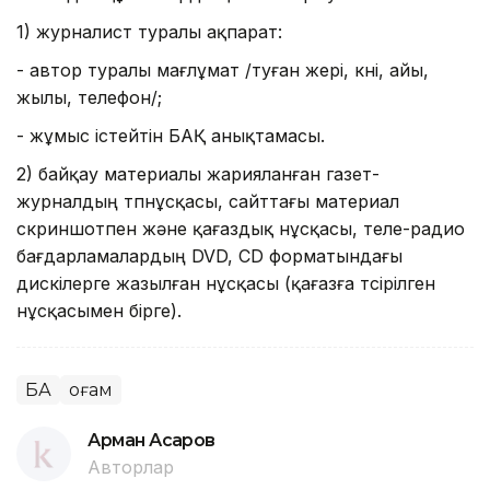
1) журналист туралы ақпарат:
- автор туралы мағлұмат /туған жері, күні, айы,
жылы, телефон/;
- жұмыс істейтін БАҚ анықтамасы.
2) байқау материалы жарияланған газет-
журналдың түпнұсқасы, сайттағы материал
скриншотпен және қағаздық нұсқасы, теле-радио
бағдарламалардың DVD, CD форматындағы
дискілерге жазылған нұсқасы (қағазға түсірілген
нұсқасымен бірге).
БАҚ
Қоғам
Арман Асқаров
Авторлар