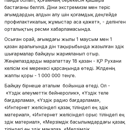
бастағаны белгілі. Діни экстремизм мен теріс
ағымдардың алдын алу үшін қоғамдық деңгейде
профилактикалық жұмыстар аса қажет», - делінген
орталықтың ресми хабарламасында.
Осыған орай, ағымдағы жылы 1 маусым мен 1
қазан аралығында дін тақырыбында жазылған үздік
шығармалар байқауы жарияланып отыр.
Жеңімпаздарды марапаттау 18 қазан - ҚР Рухани
келісім күні мерекесі қарсаңында өтеді. Жүлденің
жалпы қоры - 1 000 000 теңге.
Байқау бірнеше аталым бойынша өтеді. Ол -
«Үздік әлеуметтік бейнеролик», «Үздік теле
бағдарлама», «Үздік радио бағдарлама»,
«Интернет желісіндегі қазақ тіліндегі ең үздік
материал», «Интернет желісіндегі орыс тіліндегі ең
үздік материал», «Мерзімдік басылымдардағы қазақ
тіліндегі ең үздік мақала», «Мерзімдік