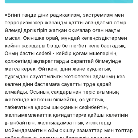
«Бүгінгі таңда діни радикализм, экстремизм мен
терроризм жер жаһанды қатты алаңдатып отыр.
Әлемді дүрліктіріп жатқан оқиғалар оған нақты
мысал. Өкінішке орай, мұндай келеңсіздіктермен
кейінгі жылдары біз де бетпе-бет келе бастадық.
Оның басты себебі - кейбір қоғам мүшелерінің
қолжетімді ақпараттарды сараптай білмеуінде
жатса керек. Өйткені, діни және құқықтық
тұрғыдан сауаттылығы жетіспеген адамның кез
келген діни бастамаға сауатты түрде қарай
алмайды. Осының салдарынан теріс ағымның
жетегінде кеткенін білмейтін, өз ұлттық
табиғатына қарсы шыққанын сезінбейтін,
жалпымемлекеттік қағидаттарға қайшы келетінін
ұғынбайтын, жалпыадамзаттық игіліктерді
мойындамайтын ойы оқшау азаматтар мен топтар
пайда болып, қоғамның берекесін қашыра