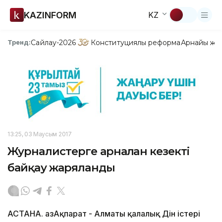
KAZINFORM
KZ
Сайлау-2026
Конституциялық реформа
Арнайы жо
Тренд:
13:25, 03 Маусым 2017
Журналистерге арналған кезекті
байқау жаряланды
АСТАНА. ҚазАқпарат - Алматы қалалық Дін істері