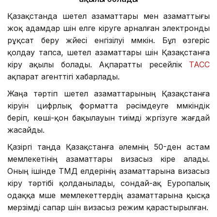
Қазақстанда шетел азаматтары мен азаматтығы
жоқ адамдар үшін елге кіруге арналған электронды
рұқсат беру жүйесі енгізілуі мүмкін. Бұл өзгеріс
қолдау тапса, шетел азаматтары үшін Қазақстанға
кіру ақылы болады. Ақпаратты ресейлік
ТАСС
ақпарат агенттігі хабарлады.
Жаңа тәртіп шетел азаматтарының Қазақстанға
кіруін цифрлық форматта рәсімдеуге мүмкіндік
беріп, көші-қон бақылауын тиімді жүргізуге жағдай
жасайды.
Қазіргі таңда Қазақстанға әлемнің 50-ден астам
мемлекетінің азаматтары визасыз кіре алады.
Оның ішінде ТМД елдерінің азаматтарына визасыз
кіру тәртібі қолданылады, сондай-ақ Еуропалық
одаққа мүше мемлекеттердің азаматтарына қысқа
мерзімді сапар үшін визасыз режим қарастырылған.