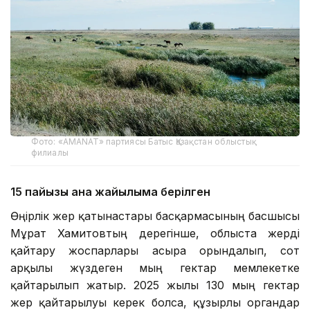
Фото: «AMANAT» партиясы Батыс Қазақстан облыстық
филиалы
15 пайызы ғана жайылымға берілген
Өңірлік жер қатынастары басқармасының басшысы
Мұрат Хамитовтың дерегінше, облыста жерді
қайтару жоспарлары асыра орындалып, сот
арқылы жүздеген мың гектар мемлекетке
қайтарылып жатыр. 2025 жылы 130 мың гектар
жер қайтарылуы керек болса, құзырлы органдар