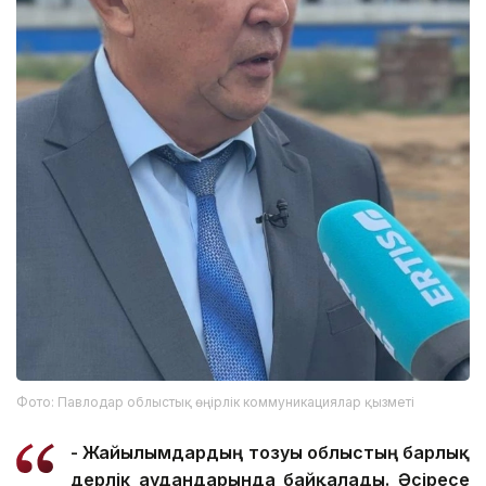
Фото: Павлодар облыстық өңірлік коммуникациялар қызметі
- Жайылымдардың тозуы облыстың барлық
дерлік аудандарында байқалады. Әсіресе