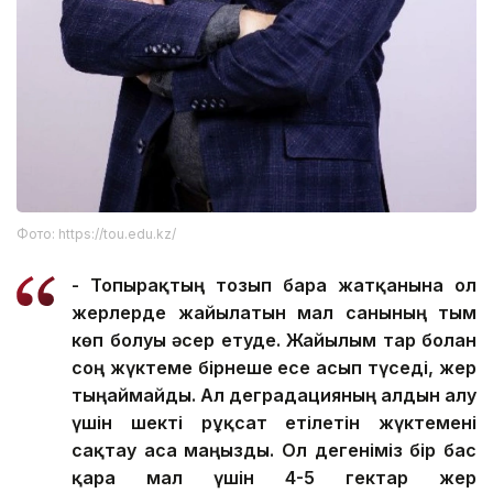
Фото: https://tou.edu.kz/
- Топырақтың тозып бара жатқанына ол
жерлерде жайылатын мал санының тым
көп болуы әсер етуде. Жайылым тар болған
соң жүктеме бірнеше есе асып түседі, жер
тыңаймайды. Ал деградацияның алдын алу
үшін шекті рұқсат етілетін жүктемені
сақтау аса маңызды. Ол дегеніміз бір бас
қара мал үшін 4-5 гектар жер