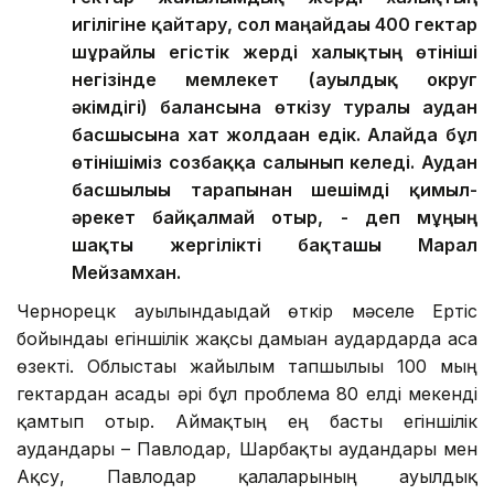
игілігіне қайтару, сол маңайдағы 400 гектар
шұрайлы егістік жерді халықтың өтініші
негізінде мемлекет (ауылдық округ
әкімдігі) балансына өткізу туралы аудан
басшысына хат жолдаған едік. Алайда бұл
өтінішіміз созбаққа салынып келеді. Аудан
басшылығы тарапынан шешімді қимыл-
әрекет байқалмай отыр, - деп мұңың
шақты жергілікті бақташы Марал
Мейзамхан.
Чернорецк ауылындағыдай өткір мәселе Ертіс
бойындағы егіншілік жақсы дамыған аудардарда аса
өзекті. Облыстағы жайылым тапшылығы 100 мың
гектардан асады әрі бұл проблема 80 елді мекенді
қамтып отыр. Аймақтың ең басты егіншілік
аудандары – Павлодар, Шарбақты аудандары мен
Ақсу, Павлодар қалаларының ауылдық