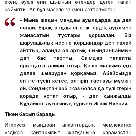
екен, әуелі егін шығынын өтеңдер деген талап
қойыпты. Ал бұл мәселе заңмен реттелмеген.
- Мына жақын маңдағы ауылдарда да дәл
солай. Бірақ ондағы егістіктердің ауылмен
жанасатын тұстары қоршалған. Біз
шаруашылық иесіне қоршаңдар деп талай
айттық, алайда ол артық шығынданбаймын
деп бас тартты. Әкімдер талапты
орындата алмай отыр. Қазір малымызды
далаға шығарудан қорқамыз. Абайсызда
егінге түсіп кетсе, өлтіріп тастауы мүмкін
ғой. Сондықтан көбі жаз болса да түліктерін
қорада ұстап отыр, - деп қынжылды
Құдайкөл ауылының тұрғыны Игілік Әкерия.
Тікен басып барады
Игерусіз мыңдаған алқаптардың мемлекетке
үздіксіз қайтарылып жатқанына қарамастан