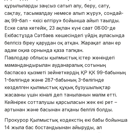
құрылғыларды заңсыз сатып алу, беру, сату,
сақтау, тасымалдау немесе алып жүру», сондай-
ақ 99-бап - «кісі өлтіру» бойынша айып тағылды.
Еске сала кетейік, 23 ақпан күні сағат 08:00-де
Екібастұзда Сәтбаев көшесіндегі үйдің ауласында
белгісіз біреу қарудан оқ атқан. Жарақат алған ер
адам оқиға орнында қаза тапқан.
Павлодар облысы қылмыстық істер жөніндегі
мамандандырылған ауданаралық сотының
баспасөз қызметі зейнеткердің ҚР ҚК 99-бабының
1-бөлігінде және 287-бабының 3-бөлігінде
көзделген қылмыстық құқық бұзушылықтар
жасағаны үшін кінәлі деп танылғанын мәлім етті.
Кейінірек сотталушы қарсыласын жек екі рет –
артынан және басынан атқаны белгілі болды.
Прокурор Қылмыстық кодекстің екі бабы бойынша
14 жылға бас бостандығынан айыруды, ал