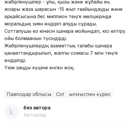
жәбірленушілер - ұлы, қызы және жұбайы ең
жоғары жаза шарасын -15 жыл тағайындауды және
әрқайсысына бес миллион теңге мөлшерінде
моральдық зиян өндіріп алуды сұрады.
Сотталушы өз кінәсін ішінара мойындап, кісі өлтіру
ойы болмағанын түсіндірді.
Жәбірленушілердің азаматтық талабы ішінара
қанағаттандырылып, жалпы сомасы 7 млн теңге
өндірілді.
Үкім заңды күшіне енген жоқ.
Павлодар облысы
Сот
Қылмыспен күрес
без автора
Авторлар