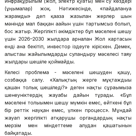
инфрақұрылым (жол, электр қуаты) мен су көздері
(ұңғымалар) жоқ. Нәтижесінде, «пайдалануға
жарамды» деп қағазға жазылған жерлер шын
мәнінде мал баққан ағайын үшін тартымсыз болып,
бос жатыр. Жергілікті әкімдіктер бұл мәселені шешу
үшін 2026–2030 жылдарға арналған Жол картасын
енді ғана бекітіп, инвестор іздеуге кіріскен. Демек,
алыстағы жайылымдарды суландыру мәселесі таяу
жылдары шешіле қоймайды.
Келесі проблема - мәселені шешуден қашу,
созбаққа салу. «Халықтың жерге мұқтаждығы
қашан толық шешіледі?» деген нақты сұрағымызға
шенеуніктердің жауабы дайын тұрады. «Бұл
мәселені толығымен шешу мүмкін емес, өйткені бұл
бір реттік науқан емес, үлкен процесс». Мұндай
жауап жергілікті атқарушы органдардың нақты
мерзім мен міндеттеме алудан қашатынын
байқатады.