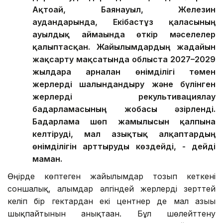
Ақтоғай, Баянауыл, Железин
аудандарында, Екібастұз қаласының
ауылдық аймағында өткір мәселелер
қалыптасқан. Жайылымдардың жағдайын
жақсарту мақсатында облыста 2027–2029
жылдарға арналған өнімділігі төмен
жерлерді шалғындандыру және бүлінген
жерлерді рекультивациялау
бағдарламасының жобасы әзірленді.
Бағдарлама шөп жамылғысын қалпына
келтіруді, мал азықтық алқаптардың
өнімділігін арттыруды көздейді, - дейді
маман.
Өңірде көптеген жайылымдар тозып кеткені
соншалық, ғалымдар әлгіндей жерлерді зерттей
келіп бір гектардан екі центнер де мал азығы
шықпайтынын анықтаған. Бұл шөлейттену