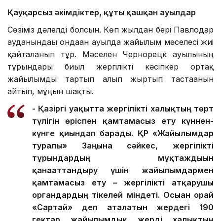
Қауқарсыз әкімдіктер, құты қашқан ауылдар
Сөзіміз дәлелді болсын. Көп жылдан бері Павлодар
ауданындағы ондаған ауылда жайылым мәселесі жиі
қайталанып тұр. Мәселен Чернорецк ауылының
тұрғындары биыл жергілікті кәсіпкер ортақ
жайылымды тартып алып жыртып тастағанын
айтып, мұңын шақты.
- Қазіргі уақытта жергілікті халықтың төрт
түлігін өріспен қамтамасыз ету күннен-
күнге қиындап барады. ҚР «Жайылымдар
туралы» Заңына сәйкес, жергілікті
тұрғындардың мұқтаждығын
қанағаттандыру үшін жайылымдармен
қамтамасыз ету – жергілікті атқарушы
органдардың тікелей міндеті. Осыған орай
«Сартай» деп аталатын жердегі 190
гектар жайылымдық жерді халықтың