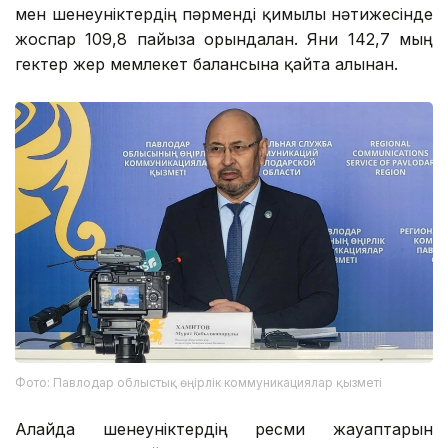
мен шенеуніктердің пәрменді қимылы нәтижесінде
жоспар 109,8 пайызға орындалған. Яғни 142,7 мың
гектер жер мемлекет балансына қайта алынған.
Фото: Павлодар облыстық өңірлік коммуникациялар қызметі
Алайда шенеуніктердің ресми жауаптарын