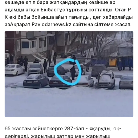
көшеде өтіп бара жатқандардың көзінше ер
адамды атқан Екібастұз тұрғыны сотталды. Оған ҚР
ҚК екі бабы бойынша айып тағылды, деп хабарлайды
ҚазАқпарат Pavlodarnews.kz сайтына сілтеме жасап.
65 жастағы зейнеткерге 287-бап - «қаруды, оқ-
дәрілерді, жарылғыш заттар мен жарылғыш