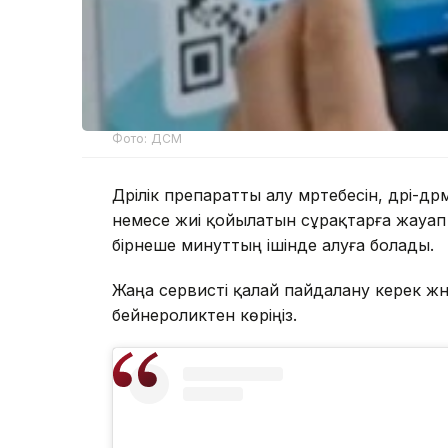
Фото: ДСМ
Дәрілік препаратты алу мәртебесін, дәрі-дә
немесе жиі қойылатын сұрақтарға жауап 
бірнеше минуттың ішінде алуға болады.
Жаңа сервисті қалай пайдалану керек жән
бейнероликтен көріңіз.