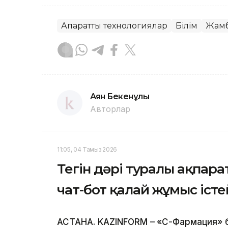
Ақпараттық технологиялар
Білім
Жамб
Аян Бекенұлы
Авторлар
11:05, 04 Тамыз 2026
Тегін дәрі туралы ақпара
чат-бот қалай жұмыс істе
АСТАНА. KAZINFORM –
«СҚ-Фармация» 