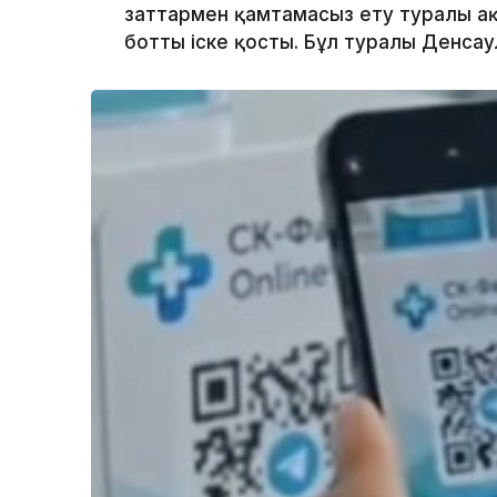
заттармен қамтамасыз ету туралы ақ
ботты іске қосты. Бұл туралы Денсау