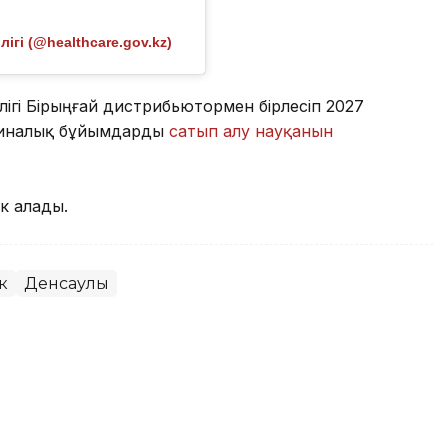
гі (@healthcare.gov.kz)
лігі Бірыңғай дистрибьютормен бірлесіп 2027
ициналық бұйымдарды
сатып алу науқанын
ек алады.
к
Денсаулық