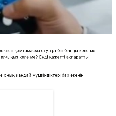
рмекпен қамтамасыз ету тәртібін білгіңіз келе ме
алғыңыз келе ме? Енді қажетті ақпаратты
е оның қандай мүмкіндіктері бар екенін