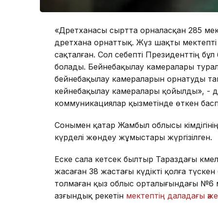
«Дәретханасы сыртта орналасқан 285 мект
дәретхана орнаттық. Жүз шақты мектепті 
сақталған. Сол себепті Президенттің бұ
болады. Бейнебақылау камералары турал
бейнебақылау камераларын орнатуды тап
кейнебақылау камералары қойылды», - д
коммуникациялар қызметінде өткен басп
Сонымен қатар Жамбыл облысы әкімдігіні
күрделі жөндеу жұмыстары жүргізілген.
Еске сала кетсек былтыр Тараздағы кәмел
жасаған 38 жастағы күдікті қолға түскен
толмаған қыз облыс орталығындағы №6 м
азғындық әрекетін
мектептің даладағы әж