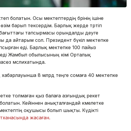
еп болатын. Осы мектептердің бәрінің ішіне
өзім барып тексердім. Барлық жерде тәртіп
л бағыттағы тапсырмасы орындалды деуге
ы да айтарым сол. Президент бүкіл мектепке
сырған еді. Барлық мектепке 100 пайыз
еді Жамбыл обылысының әкімі Орталық
асөз мәслихатында.
ң хабарлауынша 8 млрд теңге сомаға 40 мектепке
етке толмаған қыз балаға азғындық әрекет
 болатын. Кейіннен анықталғандай кәмелетке
ектептің оқушысы болып шықты. Күдікті
етханасында жасаған.