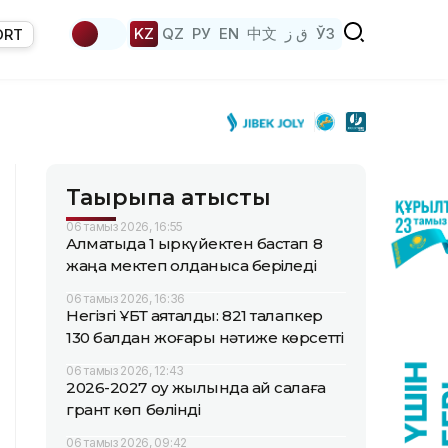
KZ
QZ
РУ
EN
中文
ق ز
ЎЗ
ORT
Тақырыпқа қатысты
06 тамыз 2026, 16:55
Алматыда 1 қыркүйектен бастап 8
жаңа мектеп қолданысқа беріледі
06 тамыз 2026, 16:36
Негізгі ҰБТ аяқталды: 821 талапкер
130 балдан жоғары нәтиже көрсетті
06 тамыз 2026, 12:43
2026-2027 оқу жылында қай салаға
грант көп бөлінді
06 тамыз 2026, 09:42