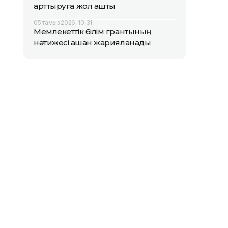
арттыруға жол ашты
05 тамыз 2026, 10:31
Мемлекеттік білім грантының
нәтижесі қашан жарияланады