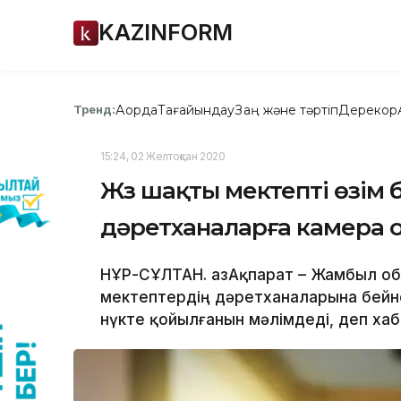
KAZINFORM
Ақорда
Тағайындау
Заң және тәртіп
Дерекқор
Тренд:
15:24, 02 Желтоқсан 2020
Жүз шақты мектепті өзім 
дәретханаларға камера 
НҰР-СҰЛТАН. ҚазАқпарат – Жамбыл об
мектептердің дәретханаларына бейн
нүкте қойылғанын мәлімдеді, деп хаба