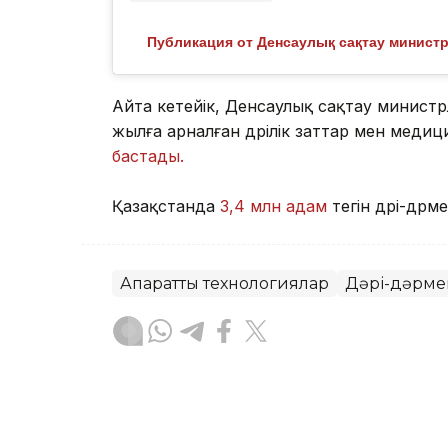
Публикация от Денсаулық сақтау министрлі
Айта кетейік, Денсаулық сақтау министр
жылға арналған дәрілік заттар мен мед
бастады.
Қазақстанда
3,4 млн адам
тегін дәрі-дәрм
Ақпараттық технологиялар
Дәрі-дәрме
Эльмира Оралбаева
Авторлар