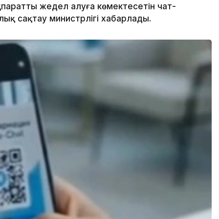
паратты жедел алуға көмектесетін чат-
лық сақтау министрлігі хабарлады.