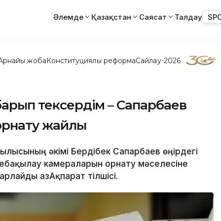
Әлемде
Қазақстан
Саясат
Талдау
SP
Арнайы жоба
Конституциялық реформа
Сайлау-2026
барып тексердім – Сапарбаев
орнату жайлы
ылысының әкімі Бердібек Сапарбаев өңірдегі
ебақылау камераларын орнату мәселесіне
рлайды ҚазАқпарат тілшісі.