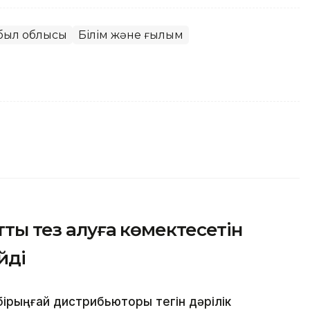
ыл облысы
Білім және ғылым
тты тез алуға көмектесетін
йді
бірыңғай дистрибьюторы тегін дәрілік