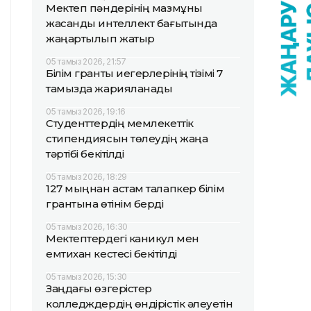
Мектеп пәндерінің мазмұны
жасанды интеллект бағытында
жаңартылып жатыр
05 тамыз 2026, 21:57
Білім гранты иегерлерінің тізімі 7
тамызда жарияланады
05 тамыз 2026, 19:16
Студенттердің мемлекеттік
стипендиясын төлеудің жаңа
тәртібі бекітілді
05 тамыз 2026, 18:29
127 мыңнан астам талапкер білім
грантына өтінім берді
05 тамыз 2026, 16:30
Мектептердегі каникул мен
емтихан кестесі бекітілді
05 тамыз 2026, 15:30
Заңдағы өзгерістер
колледждердің өндірістік әлеуетін