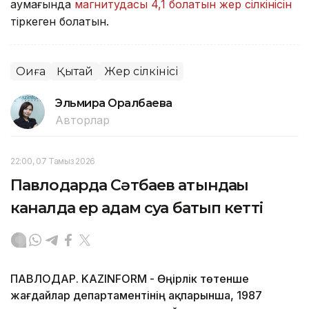
аумағында
магнитудасы 4,1 болатын жер сілкінісін
тіркеген болатын.
Оқиға
Қытай
Жер сілкінісі
Эльмира Оралбаева
Авторлар
22:00, 07 Тамыз 2026
Павлодарда Сәтбаев атындағы
каналда ер адам суға батып кетті
ПАВЛОДАР. KAZINFORM - Өңірлік төтенше
жағдайлар департаментінің ақпарынша, 1987