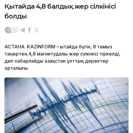
Қытайда 4,8 балдық жер сілкінісі
болды
АСТАНА. KAZINFORM – Қытайда бүгін, 8 тамыз
таңертең 4,8 магнитудалы жер сілкінісі тіркелді,
деп хабарлайды Қазақстан ұлттық деректер
орталығы.