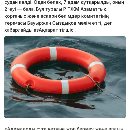
судан келді. Одан бөлек, 7 адам құтқарылды, оның
2-еуі — бала. Бұл туралы ҚР ТЖМ Азаматтық
қорғаныс және әскери бөлімдер комитетінің
төрағасы Бауыржан Сыздықов мәлім етті, деп
хабарлайды ҚазАқпарат тілшісі.
«Адамдардың суға кетуіне жол бермеу және алдын