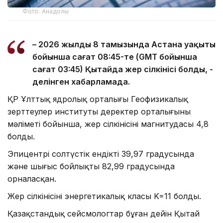
Фото: Анадолы
– 2026 жылдың 8 тамызында Астана уақыты
бойынша сағат 08:45-те (GMT бойынша
сағат 03:45) Қытайда жер сілкінісі болды, -
делінген хабарламада.
ҚР Ұлттық ядролық орталығы Геофизикалық
зерттеулер институты деректер орталығының
мәліметі бойынша, жер сілкінісінің магнитудасы 4,8
болды.
Эпицентрі солтүстік ендіктің 39,97 градусында
және шығыс бойлықтың 82,99 градусында
орналасқан.
Жер сілкінісінің энергетикалық класы K=11 болды.
Қазақстандық сейсмологтар бұған дейін Қытай