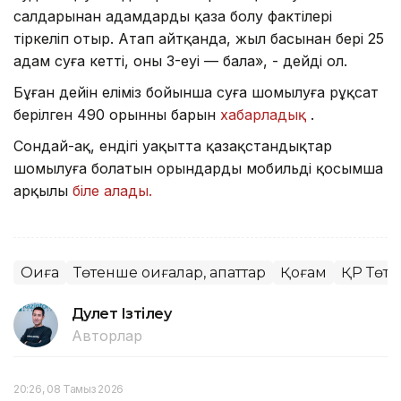
салдарынан адамдардың қаза болу фактілері
тіркеліп отыр. Атап айтқанда, жыл басынан бері 25
адам суға кетті, оның 3-еуі — бала», - дейді ол.
Бұған дейін еліміз бойынша суға шомылуға рұқсат
берілген 490 орынның барын
хабарладық
.
Сондай-ақ, ендігі уақытта қазақстандықтар
шомылуға болатын орындарды мобильді қосымша
арқылы
біле алады.
Оқиға
Төтенше оқиғалар, апаттар
Қоғам
ҚР Төте
Дәулет Ізтілеу
Авторлар
20:26, 08 Тамыз 2026