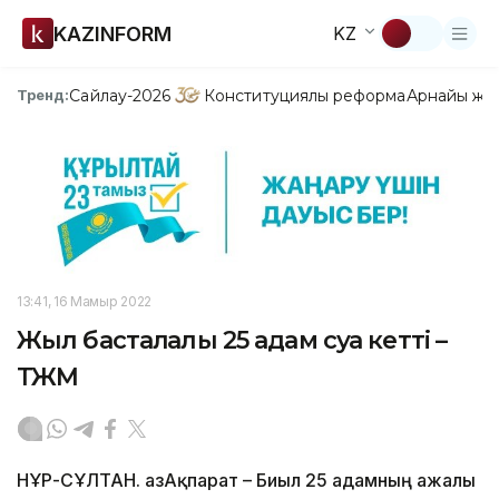
KAZINFORM
KZ
Сайлау-2026
Конституциялық реформа
Арнайы жо
Тренд:
13:41, 16 Мамыр 2022
Жыл басталғалы 25 адам суға кетті –
ТЖМ
НҰР-СҰЛТАН. ҚазАқпарат – Биыл 25 адамның ажалы