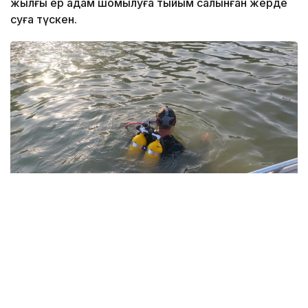
жылғы ер адам шомылуға тыйым салынған жерде
суға түскен.
Фото: Павлодар облысы ТЖД
Төтенше жағдайлар департаментінің мәліметінше,
жедел-құтқару жасағының құтқарушылары екі бірлік
арнайы техниканы тарта отырып, 1987 жылы туған