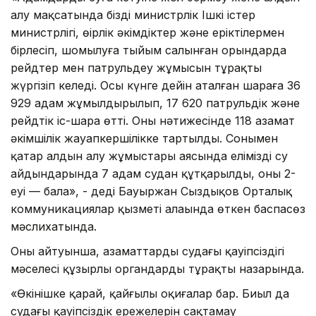
алу мақсатында біздің министрлік Ішкі істер
министрлігі, өңірлік әкімдіктер және еріктілермен
бірлесіп, шомылуға тыйым салынған орындарда
рейдтер мен патрульдеу жұмысын тұрақты
жүргізіп келеді. Осы күнге дейін аталған шараға 36
929 адам жұмылдырылып, 17 620 патрульдік және
рейдтік іс-шара өтті. Оның нәтижесінде 118 азамат
әкімшілік жауапкершілікке тартылды. Сонымен
қатар алдын алу жұмыстары аясында еліміздің су
айдындарында 7 адам судан құтқарылды, оның 2-
еуі — бала», - деді Бауыржан Сыздықов Орталық
коммуникациялар қызметі алаңында өткен баспасөз
мәслихатында.
Оның айтуынша, азаматтардың судағы қауіпсіздігі
мәселесі құзырлы органдардың тұрақты назарында.
«Өкінішке қарай, қайғылы оқиғалар бар. Биыл да
судағы қауіпсіздік ережелерін сақтамау