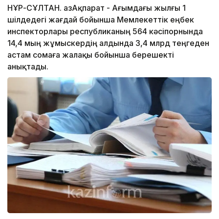
НҰР-СҰЛТАН. ҚазАқпарат - Ағымдағы жылғы 1
шілдедегі жағдай бойынша Мемлекеттік еңбек
инспекторлары республиканың 564 кәсіпорнында
14,4 мың жұмыскердің алдында 3,4 млрд теңгеден
астам сомаға жалақы бойынша берешекті
анықтады.