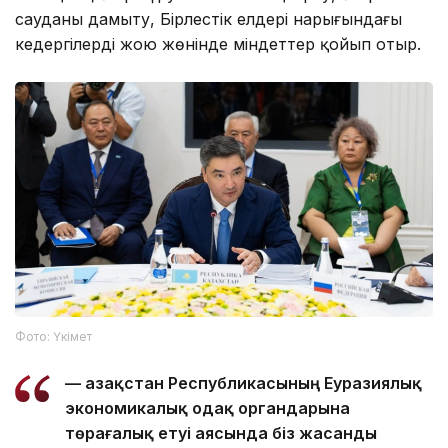
сауданы дамыту, Бірлестік елдері нарығындағы
кедергілерді жою жөнінде міндеттер қойып отыр.
Фото: Үкімет
— Қазақстан Республикасының Еуразиялық
экономикалық одақ органдарына
төрағалық етуі аясында біз жасанды