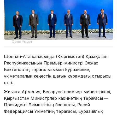
Фото: Үкімет
Шолпан-Ата қаласында (Қырғызстан) Қазақстан
Республикасының Премьер-министрі Олжас
Бектеновтің төрағалығымен Еуразиялық
үкіметаралық кеңестің шағын құрамдағы отырысы
өтті.
Жиынға Армения, Беларусь премьер-министрлері,
Қырғызстан Министрлер кабинетінің төрағасы —
Президент Әкімшілігінің басшысы, Ресей
Федерациясы Үкіметінің төрағасы, Еуразиялық