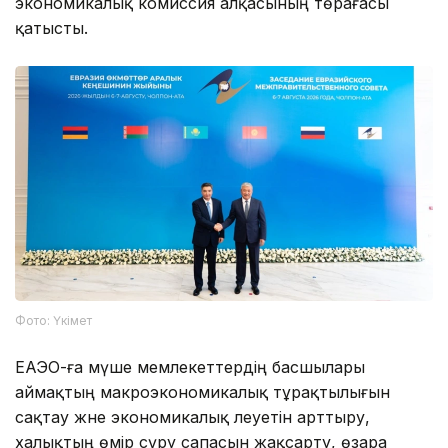
экономикалық комиссия алқасының төрағасы
қатысты.
Фото: Үкімет
ЕАЭО-ға мүше мемлекеттердің басшылары
аймақтың макроэкономикалық тұрақтылығын
сақтау және экономикалық әлеуетін арттыру,
халықтың өмір сүру сапасын жақсарту, өзара