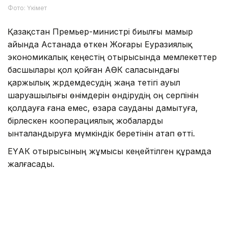
Фото: Үкімет
Қазақстан Премьер-министрі биылғы мамыр
айында Астанада өткен Жоғары Еуразиялық
экономикалық кеңестің отырысында мемлекеттер
басшылары қол қойған АӨК саласындағы
қаржылық жәрдемдесудің жаңа тетігі ауыл
шаруашылығы өнімдерін өндірудің оң серпінін
қолдауға ғана емес, өзара сауданы дамытуға,
бірлескен кооперациялық жобаларды
ынталандыруға мүмкіндік беретінін атап өтті.
ЕҮАК отырысының жұмысы кеңейтілген құрамда
жалғасады.
Айта кетелік Қазақстан ЕАЭО-ның бірыңғай
цифрлық аккредиттеу кеңістігін қалыптастыруды
ұсынғаны туралы
жазған едік
.