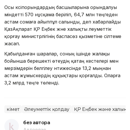
Осы кәсіпорындардың басшыларына орындалуы
міндетті 570 нұсқама беріліп, 64,7 млн теңгеден
астам сомаға айыппұл салынды, деп хабарлайды
ҚазАқпарат ҚР Еңбек және халықты әлеуметтік
қорғау министрлігінің баспасөз қызметіне сілтеме
жасап.
Қабылданған шаралар, соның ішінде жалақы
бойынша берешекті өтеудің қатаң кестелері мен
мерзімдерін белгілеу нәтижесінде 13,2 мыңнан
астам жұмыскердің құқықтары қорғалды. Оларға
3,2 млрд теңге төленді.
Үкімет
Әлеуметтік қолдау
ҚР Еңбек және халықты
без автора
Авторлар