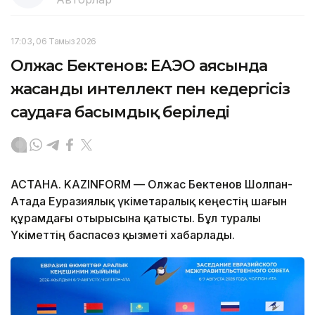
17:03, 06 Тамыз 2026
Олжас Бектенов: ЕАЭО аясында
жасанды интеллект пен кедергісіз
саудаға басымдық беріледі
АСТАНА. KAZINFORM — Олжас Бектенов Шолпан-
Атада Еуразиялық үкіметаралық кеңестің шағын
құрамдағы отырысына қатысты. Бұл туралы
Үкіметтің баспасөз қызметі хабарлады.