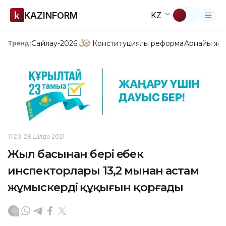
KAZINFORM
KZ
Сайлау-2026
Конституциялық реформа
Арнайы жо
Тренд:
11:23, 28 Шілде 2021
Жыл басынан бері еңбек
инспекторлары 13,2 мыңнан астам
жұмыскердің құқығын қорғады