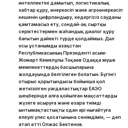
интеллектіні дамытып, логистикалық
хабтар құру, өнеркәсіп және агроөнеркәсіп
кешенін цифрландыру, кедергісіз сауданы
қамтамасыз ету, сондай-ақ сыртқы
серіктестермен жаһандық диалог құру
бағытын дәйекті түрде қолдаймыз. Дәл
осы ұстанымды Қазақстан
Республикасының Президенті Қасым-
Жомарт Кемелұлы Тоқаев Одаққа мүше
мемлекеттердің басшыларына
жолдауында белгілеген болатын. Бүгінгі
отырыс қорытындысы бойынша қол
жеткізілген уағдаластықтар ЕАЭО
шеңберінде алға қойылған мақсаттарды
жүзеге асыруға және өзара тиімді
ынтымақтастықты одан әрі нығайтуға
елеулі үлес қосатынына сенімдімін, — деп
атап өтті Олжас Бектенов.