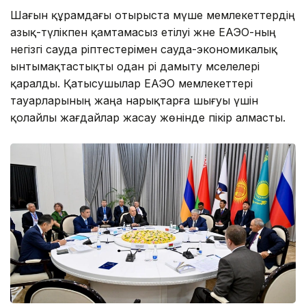
Шағын құрамдағы отырыста мүше мемлекеттердің
азық-түлікпен қамтамасыз етілуі және ЕАЭО-ның
негізгі сауда әріптестерімен сауда-экономикалық
ынтымақтастықты одан әрі дамыту мәселелері
қаралды. Қатысушылар ЕАЭО мемлекеттері
тауарларының жаңа нарықтарға шығуы үшін
қолайлы жағдайлар жасау жөнінде пікір алмасты.