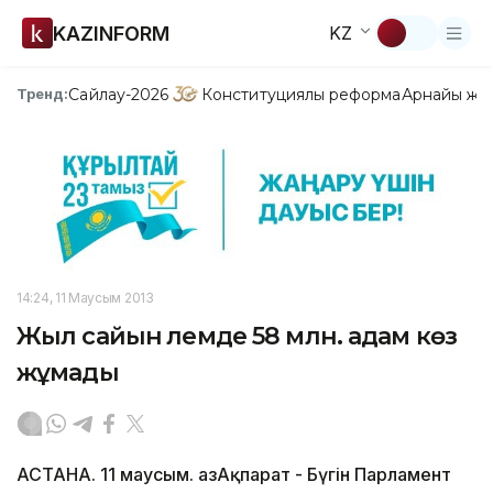
KAZINFORM
KZ
Сайлау-2026
Конституциялық реформа
Арнайы жо
Тренд:
14:24, 11 Маусым 2013
Жыл сайын әлемде 58 млн. адам көз
жұмады
АСТАНА. 11 маусым. ҚазАқпарат - Бүгін Парламент