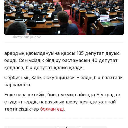
Фото: srbija.gov
Қарардың қабылдануына қарсы 135 депутат дауыс
берді. Сенімсіздік білдіру бастамасын 40 депутат
қолдаса, бір депутат қалыс қалды.
Сербияның Халық скупщинасы – елдің бір палаталы
парламенті.
Еске сала кетейік, биыл мамыр айында Белградта
студенттердің наразылық шеруі кезінде жаппай
тәртіпсіздіктер
болған еді
.