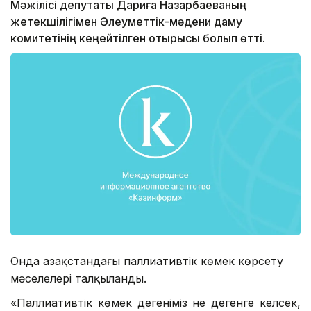
Мәжілісі депутаты Дариға Назарбаеваның
жетекшілігімен Әлеуметтік-мәдени даму
комитетінің кеңейтілген отырысы болып өтті.
Онда Қазақстандағы паллиативтік көмек көрсету
мәселелері талқыланды.
«Паллиативтік көмек дегеніміз не дегенге келсек,