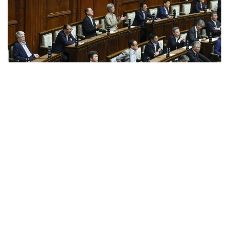
Фото: Kyodo агенттігі
Жаңа тетік Токиода ірі жер сілкінісі, табиғи апат
немесе өзге де төтенше жағдай болған жағдайда
орталық мемлекеттік органдардың жұмысын басқа
қалаға көшіруге мүмкіндік береді.
Заң жобасын Либералдық-демократиялық партия
жетекшілік ететін билеуші коалиция ұсынды.
Жаңа нормаларға сәйкес, премьер-министр халық