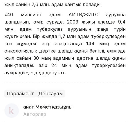
жыл сайын 7,6 млн. адам қайтыс болады.
«40 миллион адам АИТВ/ЖИТС ауруына
шалдығып, өмір сүруде. 2009 жылы әлемде 9,4
млн. адам туберкулез ауруының жаңа түрін
жұқтырған. Бір жылда 1,7 млн адам туберкулезден
көз жұмады. Қазір Қазақстанда 144 мың адам
онкологиялық дертке шалдыққаны белгілі, елімізде
жыл сайын 30 мың адамның дертке шалдыққаны
анықталады. Қазір 24 мың адам туберкулезбен
ауырады», - деді депутат.
Парламент
Денсаулық
Қанат Мәметқазыұлы
Авторлар