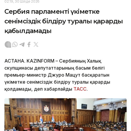
02:19, 30 Шілде 2026
Сербия парламенті үкіметке
сенімсіздік білдіру туралы қарарды
қабылдамады
АСТАНА. KAZINFORM – Сербияның Халық
скупщинасы депутаттарының басым бөлігі
премьер-министр Джуро Мацут басқаратын
үкіметке сенімсіздік білдіру туралы қарарды
қолдамады, деп хабарлайды
ТАСС
.