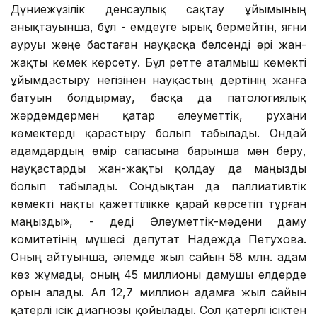
Дүниежүзілік денсаулық сақтау ұйымының
анықтауынша, бұл - емдеуге ырық бермейтін, яғни
ауруы жеңе бастаған науқасқа белсенді әрі жан-
жақты көмек көрсету. Бұл ретте аталмыш көмекті
ұйымдастыру негізінен науқастың дертінің жанға
батуын болдырмау, басқа да патологиялық
жәрдемдермен қатар әлеуметтік, рухани
көмектерді қарастыру болып табылады. Ондай
адамдардың өмір сапасына барынша мән беру,
науқастарды жан-жақты қолдау да маңызды
болып табылады. Сондықтан да паллиативтік
көмекті нақты қажеттілікке қарай көрсетіп тұрған
маңызды», - деді Әлеуметтік-мәдени даму
комитетінің мүшесі депутат Надежда Петухова.
Оның айтуынша, әлемде жыл сайын 58 млн. адам
көз жұмады, оның 45 миллионы дамушы елдерде
орын алады. Ал 12,7 миллион адамға жыл сайын
қатерлі ісік диагнозы қойылады. Сол қатерлі ісіктен