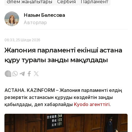
Әлем жаңалықтары
Сербия
Парламент
Назым Бөлесова
Авторлар
06:33, 25 Шілде 2026
Жапония парламенті екінші астана
құру туралы заңды мақұлдады
АСТАНА. KAZINFORM – Жапония парламенті елдің
резервтік астанасын құруды көздейтін заңды
қабылдады, деп хабарлайды
Kyodo агенттігі
.