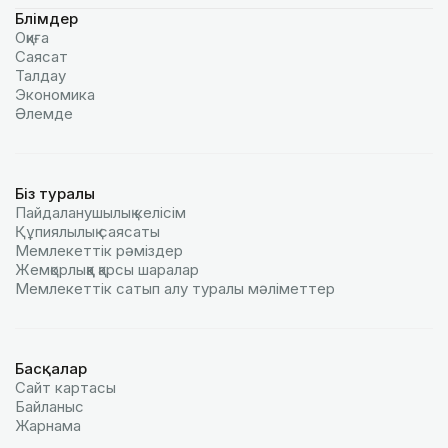
Бөлімдер
Оқиға
Саясат
Талдау
Экономика
Әлемде
Біз туралы
Пайдаланушылық келiciм
Құпиялылық саясаты
Мемлекеттік рәміздер
Жемқорлыққа қарсы шаралар
Мемлекеттік сатып алу туралы мәлiметтер
Басқалар
Сайт картасы
Байланыс
Жарнама