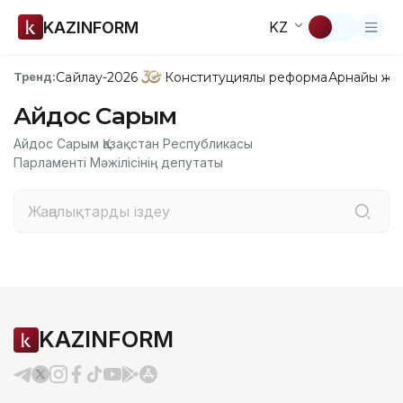
KAZINFORM
KZ
Сайлау-2026
Конституциялық реформа
Арнайы жо
Тренд:
Айдос Сарым
Айдос Сарым Қазақстан Республикасы
Парламенті Мәжілісінің депутаты
KAZINFORM