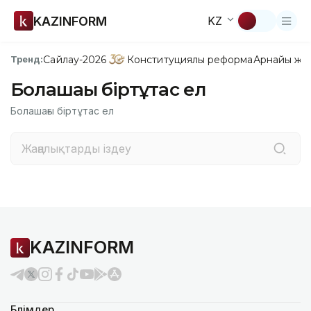
KAZINFORM
KZ
Сайлау-2026
Конституциялық реформа
Арнайы жо
Тренд:
Болашағы біртұтас ел
Болашағы біртұтас ел
KAZINFORM
Бөлімдер