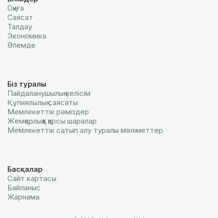
Оқиға
Саясат
Талдау
Экономика
Әлемде
Біз туралы
Пайдаланушылық келiciм
Құпиялылық саясаты
Мемлекеттік рәміздер
Жемқорлыққа қарсы шаралар
Мемлекеттік сатып алу туралы мәлiметтер
Басқалар
Сайт картасы
Байланыс
Жарнама