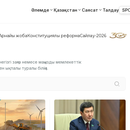
Әлемде
Қазақстан
Саясат
Талдау
SP
Арнайы жоба
Конституциялық реформа
Сайлау-2026
гізгі заңға немесе маңызды мемлекеттік
 ықпалы туралы біліңіз.