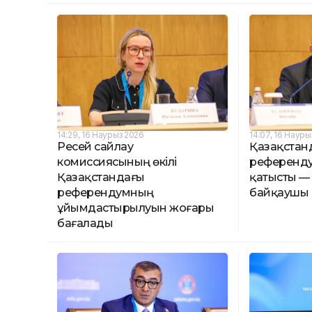
14:29, 16 Наурыз 2026
14:07, 16 Науры
Ресей сайлау
Қазақстан
комиссиясының өкілі
референду
Қазақстандағы
қатысты — 
референдумның
байқаушы
ұйымдастырылуын жоғары
бағалады