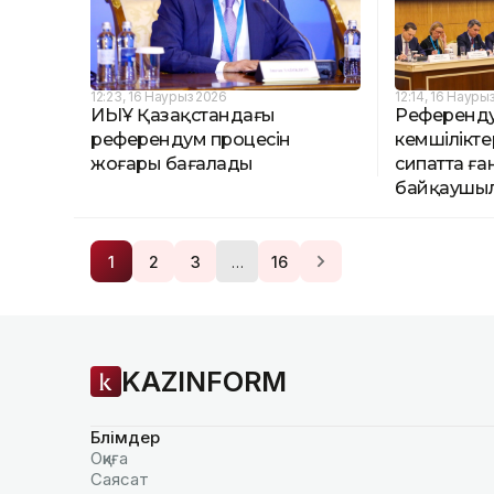
12:23, 16 Наурыз 2026
12:14, 16 Науры
ИЫҰ Қазақстандағы
Референду
референдум процесін
кемшілікт
жоғары бағалады
сипатта ғ
байқаушы
…
1
2
3
16
KAZINFORM
Бөлімдер
Оқиға
Саясат