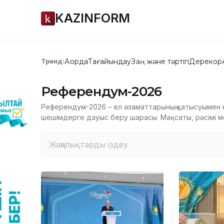
KAZINFORM
Ақорда
Тағайындау
Заң және тәртіп
Дерекқор
Тренд:
Референдум-2026
Референдум-2026 – ел азаматтарының қатысуымен не
шешімдерге дауыс беру шарасы. Мақсаты, рәсімі мен