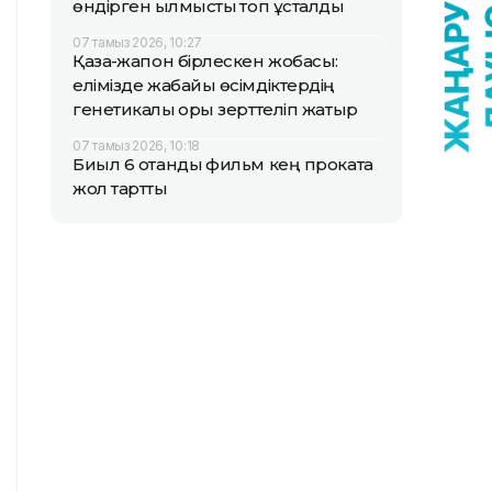
өндірген қылмыстық топ ұсталды
07 тамыз 2026, 10:27
Қазақ-жапон бірлескен жобасы:
елімізде жабайы өсімдіктердің
генетикалық қоры зерттеліп жатыр
07 тамыз 2026, 10:18
Биыл 6 отандық фильм кең прокатқа
жол тартты