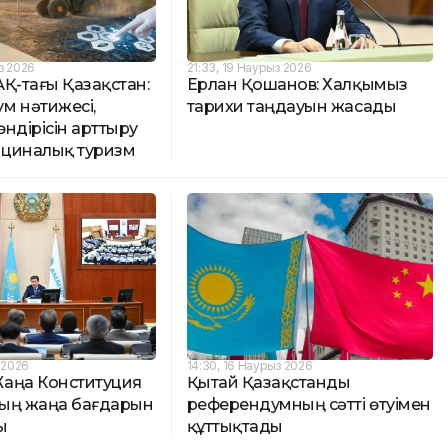
з 2026
21:33, 19 Наурыз 2026
Қ-тағы Қазақстан:
Ерлан Қошанов: Халқымыз
м нәтижесі,
тарихи таңдауын жасады
ндірісін арттыру
циналық туризм
з 2026
14:30, 16 Наурыз 2026
аңа Конституция
Қытай Қазақстанды
ың жаңа бағдарын
референдумның сәтті өтуімен
ы
құттықтады