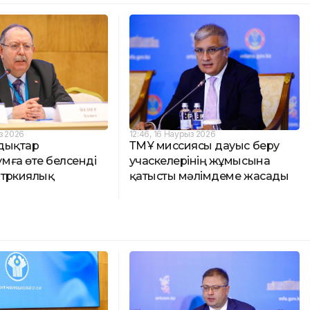
з 2026
12:46, 16 Наурыз 2026
дықтар
ТМҰ миссиясы дауыс беру
мға өте белсенді
учаскелерінің жұмысына
түркиялық
қатысты мәлімдеме жасады