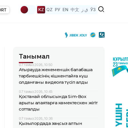
KZ
QZ
РУ
EN
中文
ق ز
ЎЗ
ORT
Танымал
07 тамыз 2026, 10:50
Атырауда жекеменшік балабақша
тәрбиешісінің кішкентайға күш
қолданғаны видеоға түсіп қалды
07 тамыз 2026, 10:45
Қостанай облысында Sim-Box
арқылы алаяқтарға көмектескен жігіт
сотталды
07 тамыз 2026, 10:36
Қызылордада заңсыз алтын