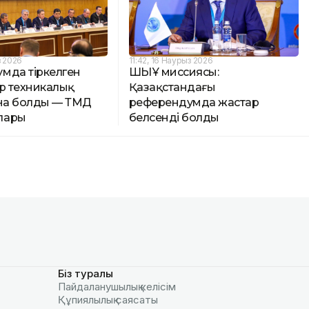
з 2026
11:42, 16 Наурыз 2026
мда тіркелген
ШЫҰ миссиясы:
ер техникалық
Қазақстандағы
ана болды — ТМД
референдумда жастар
лары
белсенді болды
Біз туралы
Пайдаланушылық келiciм
Құпиялылық саясаты