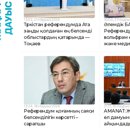
13:53, 21 Наурыз 2026
10:00, 21 Науры
Түркістан референдумда Ата
Әлемдік БА
заңды қолдаған ең белсенді
Референду
облыстардың қатарында —
вольфрам ө
Тоқаев
және меди
13:24, 18 Наурыз 2026
21:11, 16 Науры
Референдум қоғамның саяси
AMANAT: Ж
белсенділігін көрсетті –
ел дамуын
сарапшы
айқындад