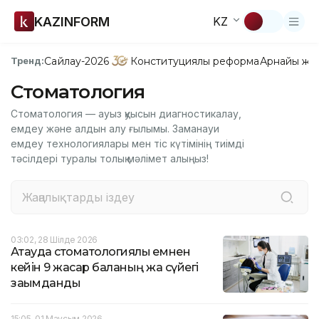
KAZINFORM
KZ
Сайлау-2026
Конституциялық реформа
Арнайы жо
Тренд:
Стоматология
Стоматология — ауыз қуысын диагностикалау,
емдеу және алдын алу ғылымы. Заманауи
емдеу технологиялары мен тіс күтімінің тиімді
тәсілдері туралы толық мәлімет алыңыз!
03:02, 28 Шілде 2026
Ақтауда стоматологиялық емнен
кейін 9 жасар баланың жақ сүйегі
зақымданды
15:05, 01 Маусым 2026