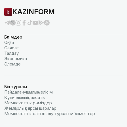
KAZINFORM
Бөлімдер
Оқиға
Саясат
Талдау
Экономика
Әлемде
Біз туралы
Пайдаланушылық келiciм
Құпиялылық саясаты
Мемлекеттік рәміздер
Жемқорлыққа қарсы шаралар
Мемлекеттік сатып алу туралы мәлiметтер