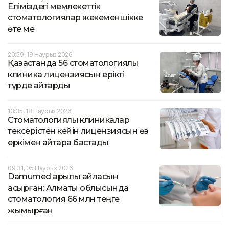
Еліміздегі мемлекеттік
стоматологиялар жекеменшікке
өте ме
20:59, 19 Наурыз 2026
Қазақстанда 56 стоматологиялық
клиника лицензиясын ерікті
түрде қайтарды
13:35, 18 Наурыз 2026
Cтоматологиялық клиникалар
тексерістен кейін лицензиясын өз
еркімен қайтара бастады
09:31, 05 Наурыз 2026
Damumed арқылы айласын
асырған: Алматы облысында
стоматология 66 млн теңге
жымқырған