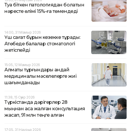
Туа біткен патологиядан болатын
нәресте өлімі 15%-ға төмендеді
14:00, 31 Мамыр 2026
Үш сағат бұрын кезекке тұрады:
Ақтөбеде балалар стоматологі
жетіспейді
15:05, 12 Мамыр 2026
Алматы тұрғындары қандай
медициналық мәселелерге жиі
шағымданады
11:38, 15 Сәуір 2026
Түркістанда дәрігерлер 28
мыңнан аса жалған консультация
жасап, 91 млн теңге алған
17:05, 31 Наурыз 2026