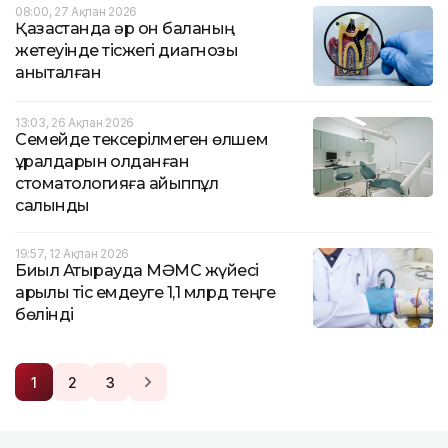
08:00, 27 Ақпан 2026
Қазақстанда әр он баланың
жетеуінде тісжегі диагнозы
анықталған
13:03, 26 Ақпан 2026
Семейде тексерілмеген өлшем
құралдарын қолданған
стоматологияға айыппұл
салынды
19:57, 12 Ақпан 2026
Биыл Атырауда МӘМС жүйесі
арқылы тіс емдеуге 1,1 млрд теңге
бөлінді
1
2
3