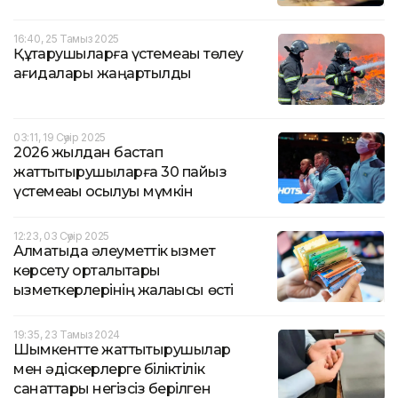
16:40, 25 Тамыз 2025
Құтқарушыларға үстемеақы төлеу
қағидалары жаңартылды
03:11, 19 Сәуір 2025
2026 жылдан бастап
жаттықтырушыларға 30 пайыз
үстемеақы қосылуы мүмкін
12:23, 03 Сәуір 2025
Алматыда әлеуметтік қызмет
көрсету орталықтары
қызметкерлерінің жалақысы өсті
19:35, 23 Тамыз 2024
Шымкентте жаттықтырушылар
мен әдіскерлерге біліктілік
санаттары негізсіз берілген