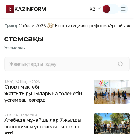
KAZINFORM
KZ
Сайлау-2026
Конституциялық реформа
Арнайы жо
Тренд:
Үстемеақы
Үстемеақы
13:20, 24 Шілде 2026
Спорт мектебі
жаттықтырушыларына төленетін
үстемеақы өзгерді
21:19, 14 Шілде 2026
Ақтөбеде мұнайшылар 7 жылдық
экологиялық үстемеақыны талап
етті