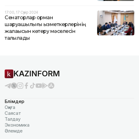
17:00, 17 Сәуір 2024
Сенаторлар орман
шаруашылығы қызметкерлерінің
жалақысын көтеру мәселесін
талқылады
KAZINFORM
Бөлімдер
Оқиға
Саясат
Талдау
Экономика
Әлемде