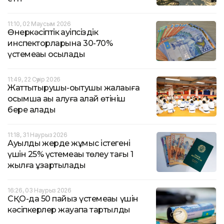
11:10, 02 Маусым 2026
Өнеркәсіптік қауіпсіздік
инспекторларына 30-70%
үстемеақы қосылады
11:49, 22 Сәуір 2026
Жаттықтырушы-оқытушы жалақыға
қосымша ақы алуға қалай өтініш
бере алады
11:18, 31 Наурыз 2026
Ауылдық жерде жұмыс істегені
үшін 25% үстемеақы төлеу тағы 1
жылға ұзартылады
16:26, 03 Наурыз 2026
СҚО-да 50 пайыз үстемеақы үшін
кәсіпкерлер жауапқа тартылды