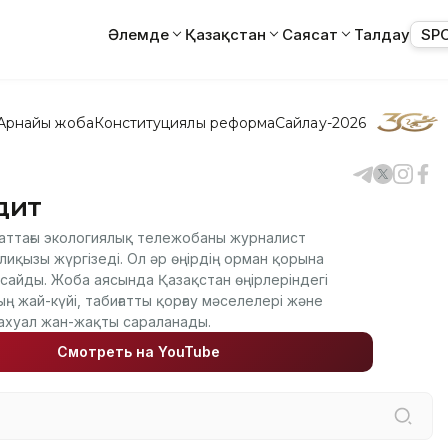
Әлемде
Қазақстан
Саясат
Талдау
SP
Арнайы жоба
Конституциялық реформа
Сайлау-2026
дит
аттағы экологиялық тележобаны журналист
лиқызы жүргізеді. Ол әр өңірдің орман қорына
сайды. Жоба аясында Қазақстан өңірлеріндегі
ң жай-күйі, табиғатты қорғау мәселелері және
ахуал жан-жақты сараланады.
Смотреть на YouTube