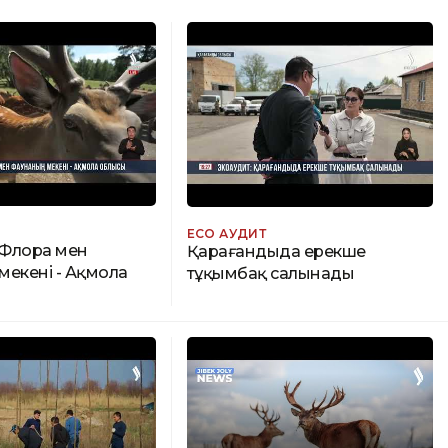
ECO АУДИТ
 Флора мен
Қарағандыда ерекше
мекені - Ақмола
тұқымбақ салынады