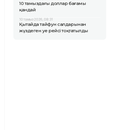
10 тамыздағы доллар бағамы
қандай
10 тамыз 2026, 08:31
Қытайда тайфун салдарынан
жүздеген әуе рейсі тоқтатылды