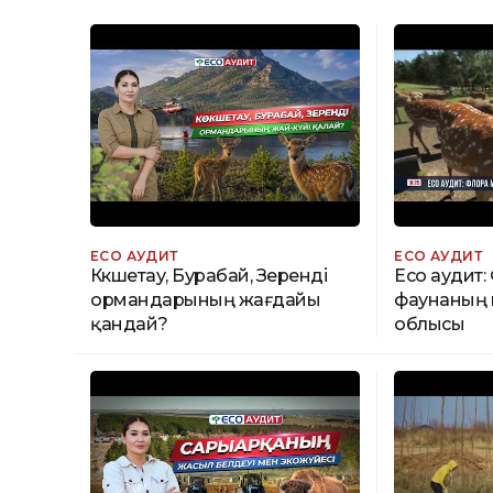
ECO АУДИТ
ECO АУДИТ
Көкшетау, Бурабай, Зеренді
Eco аудит:
ормандарының жағдайы
фаунаның 
қандай?
облысы