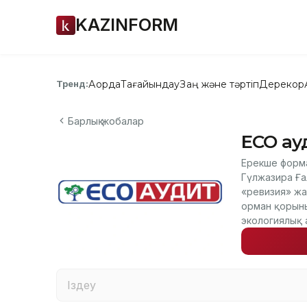
KAZINFORM
Ақорда
Тағайындау
Заң және тәртіп
Дерекқор
Тренд:
Барлық жобалар
ECO ау
Ерекше форм
Гүлжазира Ға
«ревизия» жа
орман қорыны
экологиялық 