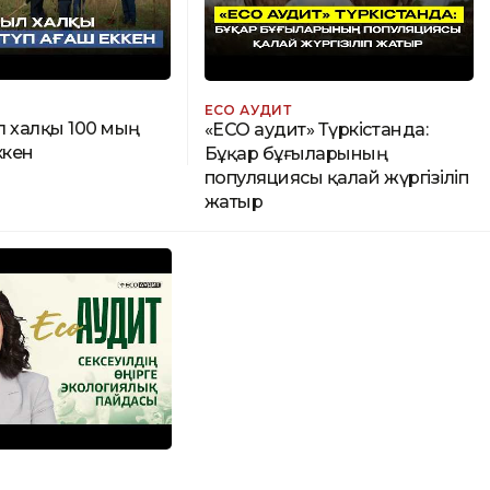
ECO АУДИТ
л халқы 100 мың
«ECO аудит» Түркістанда:
ккен
Бұқар бұғыларының
популяциясы қалай жүргізіліп
жатыр