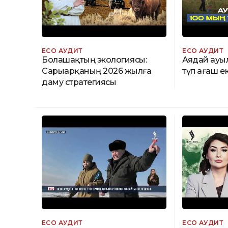
ECO АУДИТ
ECO АУДИТ
Болашақтың экологиясы:
Аядай ауы
Сарыарқаның 2026 жылға
түп ағаш е
даму стратегиясы
ECO АУДИТ
ECO АУДИТ