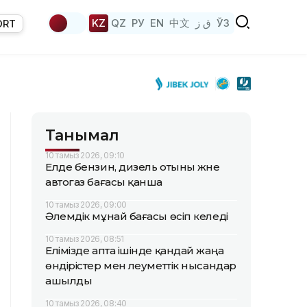
KZ
QZ
РУ
EN
中文
ق ز
ЎЗ
ORT
Танымал
10 тамыз 2026, 09:10
Елде бензин, дизель отыны және
автогаз бағасы қанша
10 тамыз 2026, 09:00
Әлемдік мұнай бағасы өсіп келеді
10 тамыз 2026, 08:51
Елімізде апта ішінде қандай жаңа
өндірістер мен әлеуметтік нысандар
ашылды
10 тамыз 2026, 08:40