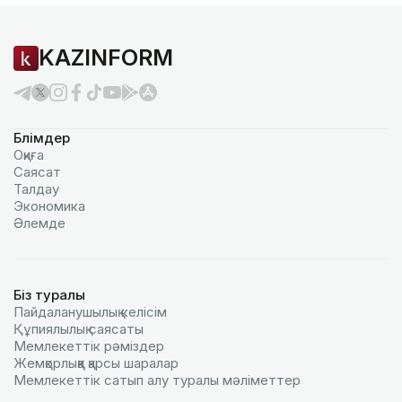
KAZINFORM
Бөлімдер
Оқиға
Саясат
Талдау
Экономика
Әлемде
Біз туралы
Пайдаланушылық келiciм
Құпиялылық саясаты
Мемлекеттік рәміздер
Жемқорлыққа қарсы шаралар
Мемлекеттік сатып алу туралы мәлiметтер