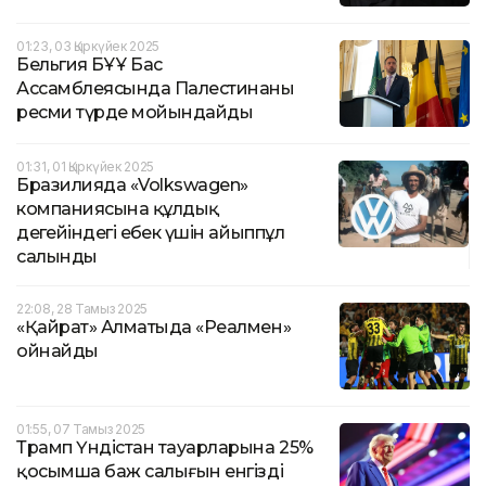
01:23, 03 Қыркүйек 2025
Бельгия БҰҰ Бас
Ассамблеясында Палестинаны
ресми түрде мойындайды
01:31, 01 Қыркүйек 2025
Бразилияда «Volkswagen»
компаниясына құлдық
деңгейіндегі еңбек үшін айыппұл
салынды
22:08, 28 Тамыз 2025
«Қайрат» Алматыда «Реалмен»
ойнайды
01:55, 07 Тамыз 2025
Трамп Үндістан тауарларына 25%
қосымша баж салығын енгізді