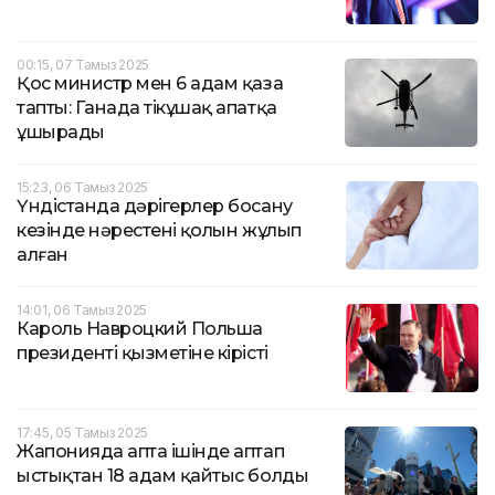
00:15, 07 Тамыз 2025
Қос министр мен 6 адам қаза
тапты: Ганада тікұшақ апатқа
ұшырады
15:23, 06 Тамыз 2025
Үндістанда дәрігерлер босану
кезінде нәрестенің қолын жұлып
алған
14:01, 06 Тамыз 2025
Кароль Навроцкий Польша
президенті қызметіне кірісті
17:45, 05 Тамыз 2025
Жапонияда апта ішінде аптап
ыстықтан 18 адам қайтыс болды