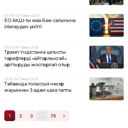
00:46, 05 Тамыз 2025
ЕО АҚШ-тың жаңа баж салығына
ілікпеуден үмітті
00:01, 05 Тамыз 2025
Трамп Үндістанға қатысты
тарифтерді «айтарлықтай»
арттыруды жоспарлап отыр
13:55, 04 Тамыз 2025
Тайванда толассыз нөсер
жауыннан 3 адам қаза тапты
…
1
2
3
79