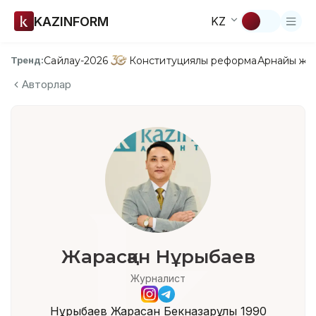
KAZINFORM
KZ
Сайлау-2026
Конституциялық реформа
Арнайы жо
Тренд:
Авторлар
Жарасқан Нұрыбаев
Журналист
Нұрыбаев Жарасқан Бекназарұлы 1990