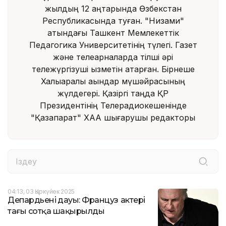
жылдың 12 қаңтарында Өзбекстан
Республикасында туған. "Низами"
атындағы Ташкент Мемлекеттік
Педагогика Университетінің түлегі. Газет
және телеарналарда тілші әрі
тележүргізуші қызметін атқарған. Бірнеше
Халықаралық ақындар мүшәйрасының
жүлдегері. Қазіргі таңда ҚР
Президентінің Телерадиокешенінде
"Қазақпарат" ХАА шығарушы редакторы
04:13, 03 Қыркүйек 2025
Депардьенің дауы: Француз актері
тағы сотқа шақырылды