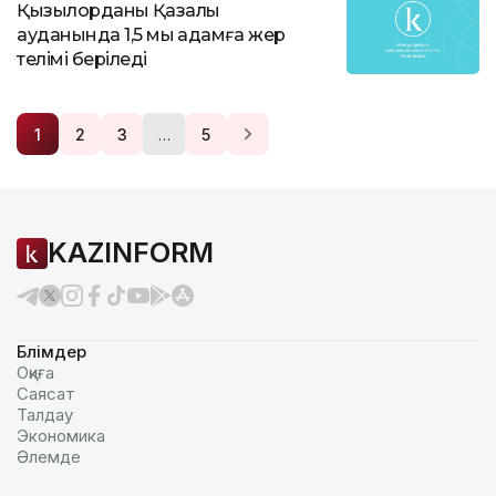
Қызылорданың Қазалы
ауданында 1,5 мың адамға жер
телімі беріледі
…
1
2
3
5
KAZINFORM
Бөлімдер
Оқиға
Саясат
Талдау
Экономика
Әлемде