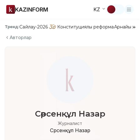
KAZINFORM
KZ
Сайлау-2026
Конституциялық реформа
Арнайы жо
Тренд:
Авторлар
Сәрсенқұл Назар
Журналист
Сәрсенқұл Назар