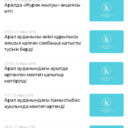
03:07, 02 Наурыз 2019
Аралда «Жүрек жылуы» акциясы
өтті
03:22, 27 Ақпан 2019
Арал ауданының әкімі құрылысы
аяқсыз қалған саябаққа қатысты
түсінік берді
23:05, 25 Ақпан 2019
Арал ауданындағы ауылда
өртенген мектеп қалыпқа
келтірілді
11:17, 25 Ақпан 2019
Арал ауданындағы Қамыстыбас
ауылында мектеп өртенді
19:07, 22 Ақпан 2019