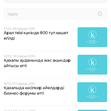
01:02, 28 Наурыз 2019
Арал теңізі күнінде 800 түп көшет
егілді
02:50, 16 Наурыз 2019
Қазалы ауданында жас ақындар
айтысы өтті
16:52, 07 Наурыз 2019
Қазалыда кәсіпкер әйелдердің
бизнес-форумы өтті