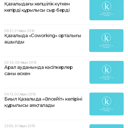
Қазалыдағы көпшілік күткен
көпірдің құрылысы сыр берді
09:21, 21 Ақпан 2019
Қазалыда «Coworking» орталығы
ашылды
02:34, 06 Ақпан 2019
Арал ауданында кәсіпкерлер
саны өскен
04:13, 02 Ақпан 2019
Биыл Қазалыда «Әлсейіт» көпірінің
құрылысы аяқталады
22:56, 01 Ақпан 2019