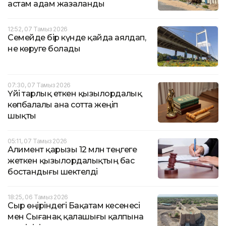
астам адам жазаланды
12:52, 07 Тамыз 2026
Семейде бір күнде қайда аялдап,
не көруге болады
07:30, 07 Тамыз 2026
Үйі тарлық еткен қызылордалық
көпбалалы ана сотта жеңіп
шықты
05:11, 07 Тамыз 2026
Алимент қарызы 12 млн теңгеге
жеткен қызылордалықтың бас
бостандығы шектелді
18:25, 06 Тамыз 2026
Сыр өңіріндегі Бақатам кесенесі
мен Сығанақ қалашығы қалпына