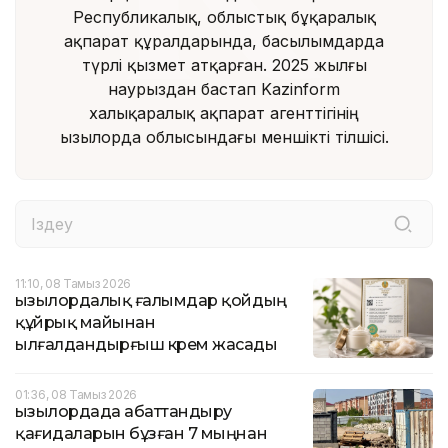
Республикалық, облыстық бұқаралық
ақпарат құралдарында, басылымдарда
түрлі қызмет атқарған. 2025 жылғы
наурыздан бастап Kazinform
халықаралық ақпарат агенттігінің
Қызылорда облысындағы меншікті тілшісі.
11:10, 08 Тамыз 2026
Қызылордалық ғалымдар қойдың
құйрық майынан
ылғалдандырғыш крем жасады
01:36, 08 Тамыз 2026
Қызылордада абаттандыру
қағидаларын бұзған 7 мыңнан