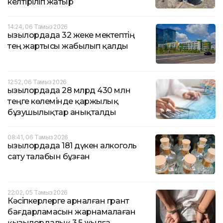
келтіріліп жатыр
14:24, 06 Тамыз 2026
Қызылордада 32 жеке мектептің
тең жартысы жабылып қалды
12:52, 06 Тамыз 2026
Қызылордада 28 млрд 430 млн
теңге көлемінде қаржылық
бұзушылықтар анықталды
08:41, 06 Тамыз 2026
Қызылордада 181 дүкен алкоголь
сату талабын бұзған
22:02, 05 Тамыз 2026
Кәсіпкерлерге арналған грант
бағдарламасын жарнамалаған
қызылордалық 3,5 жылға