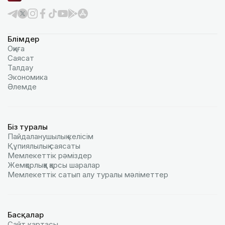
Бөлімдер
Оқиға
Саясат
Талдау
Экономика
Әлемде
Біз туралы
Пайдаланушылық келiciм
Құпиялылық саясаты
Мемлекеттік рәміздер
Жемқорлыққа қарсы шаралар
Мемлекеттік сатып алу туралы мәлiметтер
Басқалар
Сайт картасы