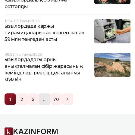
сотталды
11:24, 05 Тамыз 2026
Қызылордада қаржы
пирамидаларынан келген залал
59 млн теңгеден асты
09:33, 05 Тамыз 2026
Қызылордадағы орны
анықталмаған сібір жарасының
көмінділері реестрден алынуы
мүмкін
…
1
2
3
70
KAZINFORM