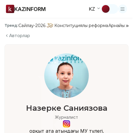
KAZINFORM
KZ
Сайлау-2026
Конституциялық реформа
Арнайы жо
Тренд:
Авторлар
Назерке Саниязова
Журналист
Қорқыт ата атындағы ҚМУ түлегі.