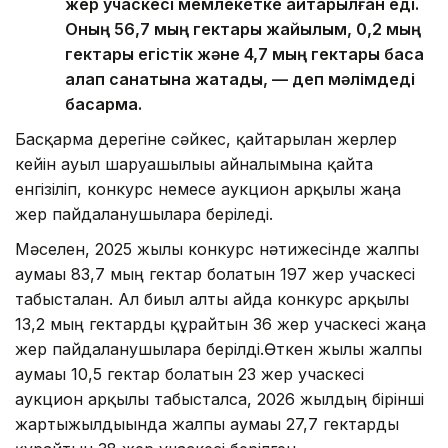
жер учаскесі мемлекетке қайтарылған еді.
Оның 56,7 мың гектары жайылым, 0,2 мың
гектары егістік және 4,7 мың гектары басқа
алқап санатына жатады, — деп мәлімдеді
басқарма.
Басқарма дерегіне сәйкес, қайтарылған жерлер
кейін ауыл шаруашылығы айналымына қайта
енгізіліп, конкурс немесе аукцион арқылы жаңа
жер пайдаланушыларға беріледі.
Мәселен, 2025 жылы конкурс нәтижесінде жалпы
аумағы 83,7 мың гектар болатын 197 жер учаскесі
табысталған. Ал биыл алты айда конкурс арқылы
13,2 мың гектарды құрайтын 36 жер учаскесі жаңа
жер пайдаланушыларға берілді.Өткен жылы жалпы
аумағы 10,5 гектар болатын 23 жер учаскесі
аукцион арқылы табысталса, 2026 жылдың бірінші
жартыжылдығында жалпы аумағы 27,7 гектарды