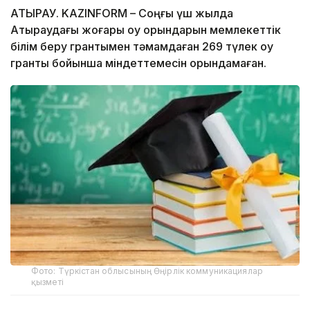
АТЫРАУ. KAZINFORM – Соңғы үш жылда
Атыраудағы жоғары оқу орындарын мемлекеттік
білім беру грантымен тәмамдаған 269 түлек оқу
гранты бойынша міндеттемесін орындамаған.
Фото: Түркістан облысының Өңірлік коммуникациялар
қызметі