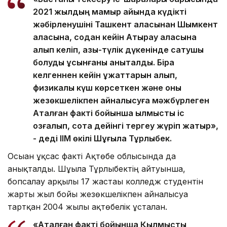
2021 жылдың мамыр айында күдікті
жәбірленушіні Ташкент қаласынан Шымкент
қаласына, содан кейін Атырау қаласына
алып келіп, азық-түлік дүкенінде сатушы
болуды ұсынғаны анықталды. Бірақ
келгеннен кейін құжаттарын алып,
физикалық күш көрсеткен және оны
жезөкшелікпен айналысуға мәжбүрлеген
Аталған факті бойынша қылмыстық іс
қозғалып, сотқа дейінгі тергеу жүріп жатыр»,
- деді ІІМ өкілі Шұғыла Тұрлыбек.
Осыған ұқсас факті Ақтөбе облысында да
анықталды. Шұғыла Тұрлыбектің айтуынша,
бопсалау арқылы 17 жастағы колледж студентін
жарты жыл бойы жезөкшелікпен айналысуға
тартқан 2004 жылғы ақтөбелік ұсталған.
«Аталған факті бойынша Қылмыстық