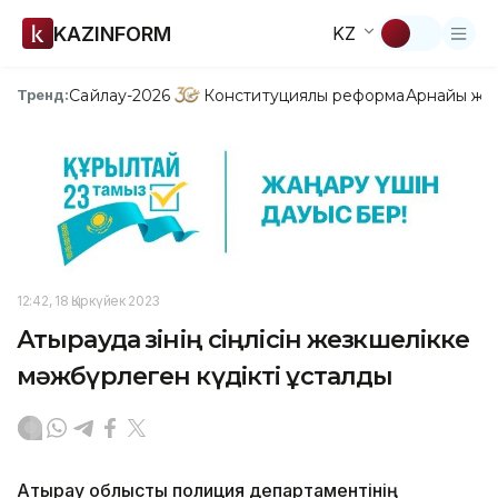
KAZINFORM
KZ
Сайлау-2026
Конституциялық реформа
Арнайы жо
Тренд:
12:42, 18 Қыркүйек 2023
Атырауда өзінің сіңлісін жезөкшелікке
мәжбүрлеген күдікті ұсталды
Атырау облыстық полиция департаментінің