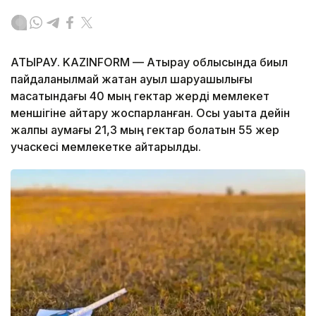
АТЫРАУ. KAZINFORM — Атырау облысында биыл
пайдаланылмай жатқан ауыл шаруашылығы
мақсатындағы 40 мың гектар жерді мемлекет
меншігіне қайтару жоспарланған. Осы уақытқа дейін
жалпы аумағы 21,3 мың гектар болатын 55 жер
учаскесі мемлекетке қайтарылды.