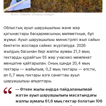
Фото: Алматы облысы әкімдігі
Облыстық ауыл шаруашылығы және жер
қатынастары басқармасының мәліметінше, бұл
жұмыс Ауыл шаруашылығы министрлігі жыл сайын
бекітетін жоспарға сәйкес жүргізілуде. 2026
жылдың басынан бері жалпы аумағы 21,3 мың
гектарды құрайтын 55 жер учаскесі мемлекет
меншігіне қайтарылған. Оның ішінде 20,4 мың
гектары — жайылым, 0,2 мың гектары — егістік,
ал 0,7 мың гектары өзге санаттағы ауыл
шаруашылығы алқаптары.
— Өткен жылы өңірде пайдаланылмай
жатқан ауыл шаруашылығы мақсатындағы
жалпы аумағы 61,6 мың гектар болатын 106