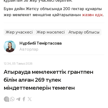
құрайтын 38 жер учаскесі берілген.
Бұған дейін Жетісу облысында 200 гектар құнарлы
жер мемлекет меншігіне қайтарылғанын
жазған едік
.
Жер учаскесі
Жер мәселесі
Атырау облысы
Нұрбибі Теміртасова
Авторлар
12:34, 05 Тамыз 2026
Атырауда мемлекеттік грантпен
білім алған 269 түлек
міндеттемелерін өтемеген