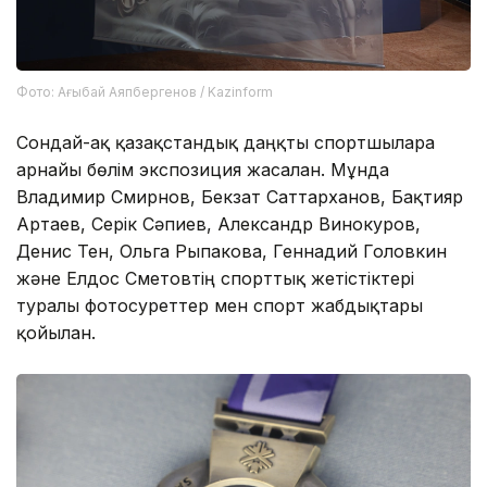
Фото: Ағыбай Аяпбергенов / Kazinform
Сондай-ақ қазақстандық даңқты спортшыларға
арнайы бөлім экспозиция жасалған. Мұнда
Владимир Смирнов, Бекзат Саттарханов, Бақтияр
Артаев, Серік Сәпиев, Александр Винокуров,
Денис Тен, Ольга Рыпакова, Геннадий Головкин
және Елдос Сметовтің спорттық жетістіктері
туралы фотосуреттер мен спорт жабдықтары
қойылған.