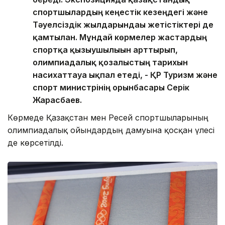
спортшылардың кеңестік кезеңдегі және
Тәуелсіздік жылдарындағы жетістіктері де
қамтылған. Мұндай көрмелер жастардың
спортқа қызығушылығын арттырып,
олимпиадалық қозғалыстың тарихын
насихаттауға ықпал етеді, - ҚР Туризм және
спорт министрінің орынбасары Серік
Жарасбаев.
Көрмеде Қазақстан мен Ресей спортшыларының
олимпиадалық ойындардың дамуына қосқан үлесі
де көрсетілді.