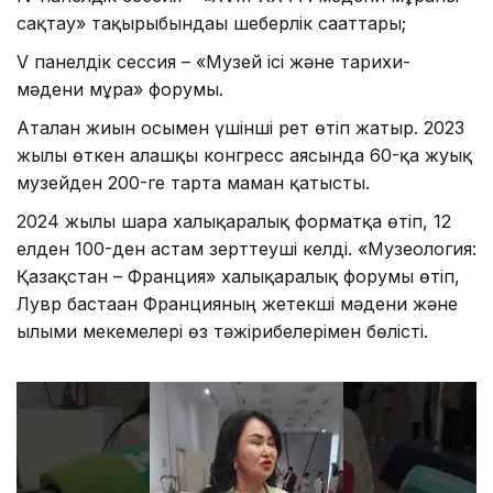
сақтау» тақырыбындағы шеберлік сағаттары;
V панелдік сессия – «Музей ісі және тарихи-
мәдени мұра» форумы.
Аталған жиын осымен үшінші рет өтіп жатыр. 2023
жылы өткен алғашқы конгресс аясында 60-қа жуық
музейден 200-ге тарта маман қатысты.
2024 жылы шара халықаралық форматқа өтіп, 12
елден 100-ден астам зерттеуші келді. «Музеология:
Қазақстан – Франция» халықаралық форумы өтіп,
Лувр бастаған Францияның жетекші мәдени және
ғылыми мекемелері өз тәжірибелерімен бөлісті.