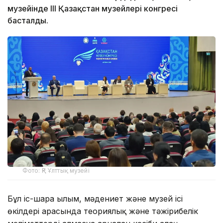
музейінде ІІІ Қазақстан музейлері конгресі
басталды.
Фото: ҚР Ұлттық музейі
Бұл іс-шара ғылым, мәдениет және музей ісі
өкілдері арасында теориялық және тәжірибелік