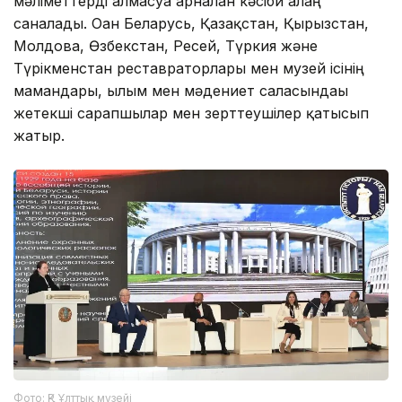
мәліметтерді алмасуға арналған кәсіби алаң
саналады. Оған Беларусь, Қазақстан, Қырғызстан,
Молдова, Өзбекстан, Ресей, Түркия және
Түрікменстан реставраторлары мен музей ісінің
мамандары, ғылым мен мәдениет саласындағы
жетекші сарапшылар мен зерттеушілер қатысып
жатыр.
Фото: ҚР Ұлттық музейі