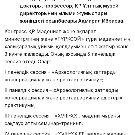
докторы, профессор, ҚР Ұлттық музейі
директорының ғылыми жұмыстары
жөніндегі орынбасары Ақмарал Ибраева.
Конгресс ҚР Мәдениет және ақпарат
министрлігінің және «ТҮРКСОЙ» түркі мәдениетінің
халықаралық ұйымы қолдауымен өтіп жатыр және
3 күнге жалғасады. Оның аясында 5 панельдік
сессия өтеді. Олар:
I панелдік сессия – «Археологиялық заттарды
консервациялау және реставрациялау»;
ІI панелдік сессия – «Археологиялық заттарды
консервациялау және реставрациялау әдістері»
практикумы;
III панелдік сессия – «XVIII-XX ғғ. мәдени мұраны
сақтау» атты семинар-тренингі;
IV панелдік сессия – «XVIII-XX ҒҒ. мәдени мұраны