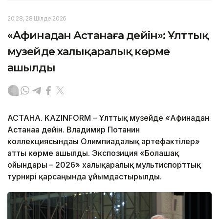
20:28, 28 Шілде 2026
«Афинадан Астанаға дейін»: Ұлттық
музейде халықаралық көрме
ашылды
АСТАНА. KAZINFORM – Ұлттық музейде «Афинадан
Астанаға дейін. Владимир Потанин
коллекциясындағы Олимпиадалық артефактілер»
атты көрме ашылды. Экспозиция «Болашақ
ойындары – 2026» халықаралық мультиспорттық
турнирі қарсаңында ұйымдастырылды.