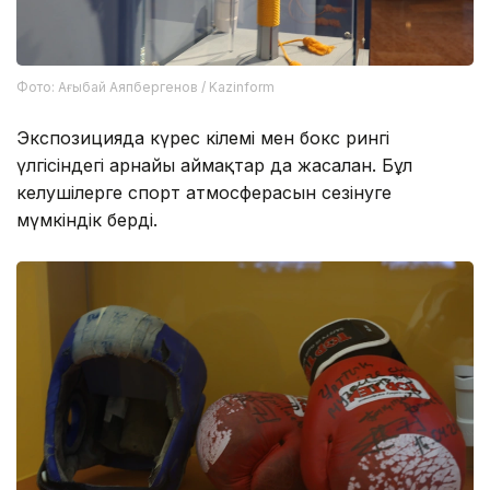
Фото: Ағыбай Аяпбергенов / Kazinform
Экспозицияда күрес кілемі мен бокс рингі
үлгісіндегі арнайы аймақтар да жасалған. Бұл
келушілерге спорт атмосферасын сезінуге
мүмкіндік берді.