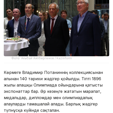
Фото: Ағыбай Аяпбергенов / Kazinform
Көрмеге Владимир Потаниннің коллекциясынан
алынған 140 тарихи жәдігер қойылды. Тіпті 1896
жылғы алғашқы Олимпиада ойындарына қатысты
экспонаттар бар. Әр кезеңге жататын марапат,
медальдар, дипломдар мен олимпиадалық
алауларды тамашалай алады. Барлық жәдігер
түпнұсқа күйінде сақталған.