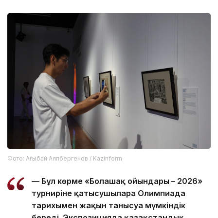
Фото: Ағыбай Аяпбергенов / Kazinform
— Бұл көрме «Болашақ ойындары – 2026»
турниріне қатысушыларға Олимпиада
тарихымен жақын танысуға мүмкіндік
береді. Экспозицияда қазақстандық