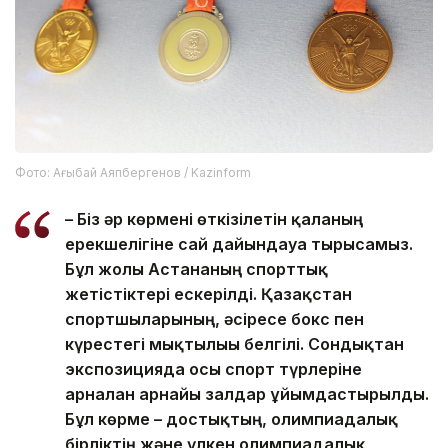
Фото: Ағыбай Аяпбергенов / Kazinform
– Біз әр көрмені өткізілетін қаланың
ерекшелігіне сай дайындауға тырысамыз.
Бұл жолы Астананың спорттық
жетістіктері ескерілді. Қазақстан
спортшыларының, әсіресе бокс пен
күрестегі мықтылығы белгілі. Сондықтан
экспозицияда осы спорт түрлеріне
арналған арнайы залдар ұйымдастырылды.
Бұл көрме – достықтың, олимпиадалық
бірліктің және үлкен олимпиадалық