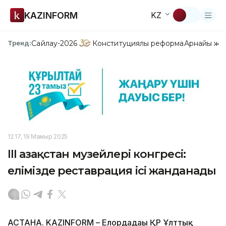
KAZINFORM
KZ
Сайлау-2026
Конституциялық реформа
Арнайы жо
Тренд:
12:17, 19 Мамыр 2025
ІІІ Қазақстан музейлері конгресі:
елімізде реставрация ісі жанданады
АСТАНА. KAZINFORM – Елордадағы ҚР Ұлттық