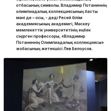
отбасының символы. Владимир Потаниннің
олимпиадалық коллекциясының басты
мәні де – осы, - деді Ресей білім
академиясының академигі, Мәскеу
мемлекеттік университетінің еңбек
сіңірген профессоры, «Владимир
Потаниннің Олимпиадалық коллекциясы»
жобасының жетекшісі Лев Белоусов.