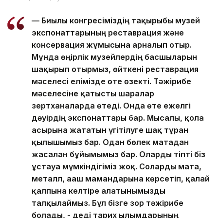
— Биылғы конгресіміздің тақырыбы музей
экспонаттарының реставрация және
консервация жұмысына арналып отыр.
Мұнда өңірлік музейлердің басшыларын
шақырып отырмыз, өйткені реставрация
мәселесі елімізде өте өзекті. Тәжірибе
мәселесіне қатысты шаралар
зертханаларда өтеді. Онда өте ежелгі
дәуірдің экспонаттары бар. Мысалы, қола
ғасырына жататын үгітілуге шақ тұрған
қылышымыз бар. Одан бөлек матадан
жасалған бұйымымыз бар. Оларды тіпті біз
ұстауға мүмкіндігіміз жоқ. Соларды мата,
металл, ағаш мамандарына көрсетіп, қалай
қалпына келтіре алатынымызды
талқылаймыз. Бұл бізге зор тәжірибе
болады, - деді тарих ғылымдарының