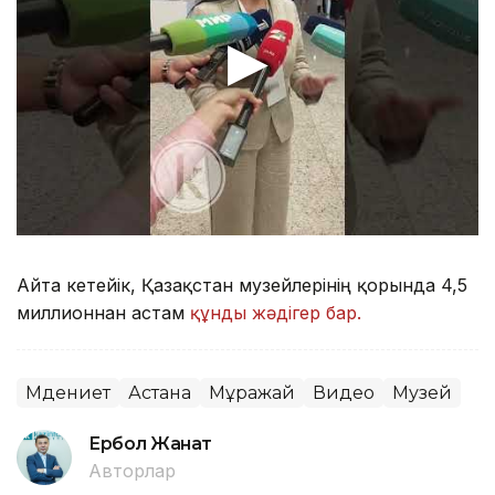
Айта кетейік, Қазақстан музейлерінің қорында 4,5
миллионнан астам
құнды жәдігер бар.
Мәдениет
Астана
Мұражай
Видео
Музей
Ербол Жанат
Авторлар