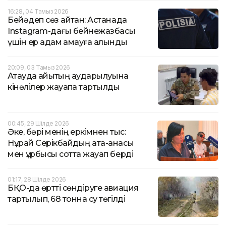
16:28, 04 Тамыз 2026
Бейәдеп сөз айтқан: Астанада
Instagram-дағы бейнежазбасы
үшін ер адам қамауға алынды
20:09, 03 Тамыз 2026
Ақтауда қайықтың аударылуына
кінәлілер жауапқа тартылды
00:45, 29 Шілде 2026
Әке, бәрі менің еркімнен тыс:
Нұрай Серікбайдың ата-анасы
мен құрбысы сотта жауап берді
01:17, 28 Шілде 2026
БҚО-да өртті сөндіруге авиация
тартылып, 68 тонна су төгілді