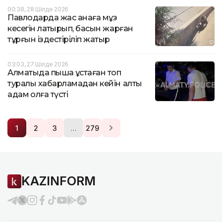
00:38, 28 Шілде 2026
Павлодарда жас анаға мұз
кесегін лақтырып, басын жарған
тұрғын іздестіріліп жатыр
03:03, 27 Шілде 2026
Алматыда пышақ ұстаған топ
туралы хабарламадан кейін алты
адам қолға түсті
…
1
2
3
279
KAZINFORM