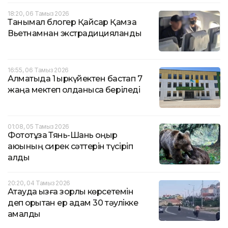
18:20, 06 Тамыз 2026
Танымал блогер Қайсар Қамза
Вьетнамнан экстрадицияланды
16:55, 06 Тамыз 2026
Алматыда 1 қыркүйектен бастап 7
жаңа мектеп қолданысқа беріледі
01:08, 05 Тамыз 2026
Фототұзақ Тянь-Шань қоңыр
аюының сирек сәттерін түсіріп
алды
20:20, 04 Тамыз 2026
Ақтауда қызға зорлық көрсетемін
деп қорқытқан ер адам 30 тәулікке
қамалды