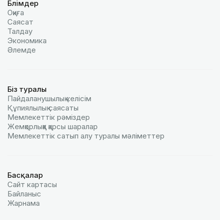
Бөлімдер
Оқиға
Саясат
Талдау
Экономика
Әлемде
Біз туралы
Пайдаланушылық келiciм
Құпиялылық саясаты
Мемлекеттік рәміздер
Жемқорлыққа қарсы шаралар
Мемлекеттік сатып алу туралы мәлiметтер
Басқалар
Сайт картасы
Байланыс
Жарнама