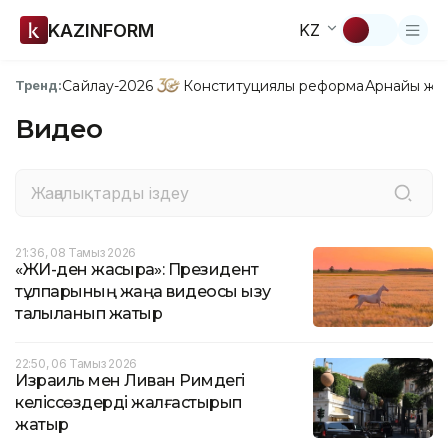
KAZINFORM
KZ
Сайлау-2026
Конституциялық реформа
Арнайы жо
Тренд:
Видео
21:36, 08 Тамыз 2026
«ЖИ-ден жақсырақ»: Президент
тұлпарының жаңа видеосы қызу
талқыланып жатыр
22:50, 06 Тамыз 2026
Израиль мен Ливан Римдегі
келіссөздерді жалғастырып
жатыр