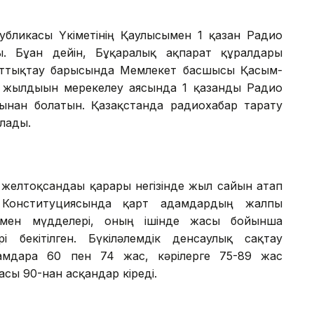
убликасы Үкіметінің Қаулысымен 1 қазан Радио
. Бұған дейін, Бұқаралық ақпарат құралдары
 құттықтау барысында Мемлекет басшысы Қасым-
жылдығын мерекелеу аясында 1 қазанды Радио
ынған болатын. Қазақстанда радиохабар тарату
лады.
желтоқсандағы қарары негізінде жыл сайын атап
ң Конституциясында қарт адамдардың жалпы
мен мүдделері, оның ішінде жасы бойынша
рі бекітілген. Бүкіләлемдік денсаулық сақтау
амдарға 60 пен 74 жас, кәрілерге 75-89 жас
асы 90-нан асқандар кіреді.