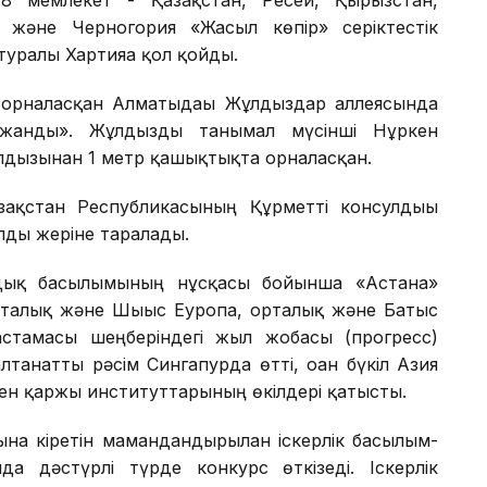
 мемлекет - Қазақстан, Ресей, Қырғызстан,
я және Черногория «Жасыл көпір» серіктестік
уралы Хартияға қол қойды.
рналасқан Алматыдағы Жұлдыздар аллеясында
жанды». Жұлдызды танымал мүсінші Нұркен
лдызынан 1 метр қашықтықта орналасқан.
ақстан Республикасының Құрметті консулдығы
лды жеріне таралады.
дық басылымының нұсқасы бойынша «Астана»
рталық және Шығыс Еуропа, орталық және Батыс
астамасы шеңберіндегі жыл жобасы (прогресс)
танатты рәсім Сингапурда өтті, оған бүкіл Азия
ен қаржы институттарының өкілдері қатысты.
на кіретін мамандандырылған іскерлік басылым-
 дәстүрлі түрде конкурс өткізеді. Іскерлік