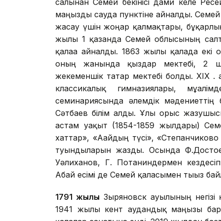
салынған Семей бекінісі дами келе Ре
маңызды сауда пунктіне айналды. Семей 
жасау үшін жоңғар қалмақтары, бұқарлық
жылғы 1 қазанда Семей облысының сал
қалаға айналды. 1863 жылы қалада екі 
оның жанында қыздар мектебі, 2 ш
жекеменшік татар мектебі болды. XIX ғ.
классикалық гимназиялары, мұғалім
семинариясында әлемдік мәдениеттің
Сәтбаев білім алды. Ұлы орыс жазушы
астам уақыт (1854-1859 жылдары) Сем
хаттар», «Ағайдың түсі», «Степанчиков
туындыларын жазды. Осында Ф.Достое
Уәлиханов, Г. Потаниндермен кездесіп
Абай есімі де Семей қаласымен тығыз ба
1791 жылы
Зыряновск ауылының негізі 
1941 жылы кент аудандық маңызы бар 