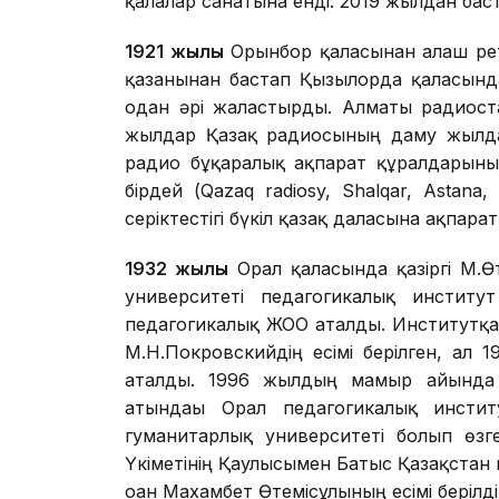
қалалар санатына енді. 2019 жылдан бас
1921 жылы
Орынбор қаласынан алғаш рет
қазанынан бастап Қызылорда қаласынд
одан әрі жалғастырды. Алматы радиос
жылдар Қазақ радиосының даму жылда
радио бұқаралық ақпарат құралдарының 
бірдей (Qazaq radiosy, Shalqar, Astana
серіктестігі бүкіл қазақ даласына ақпара
1932 жылы
Орал қаласында қазіргі М.Ө
университеті педагогикалық институ
педагогикалық ЖОО аталды. Институтқа 
М.Н.Покровскийдің есімі берілген, ал 
аталды. 1996 жылдың мамыр айында Қ
атындағы Орал педагогикалық инсти
гуманитарлық университеті болып өзг
Үкіметінің Қаулысымен Батыс Қазақстан 
оған Махамбет Өтемісұлының есімі берілді