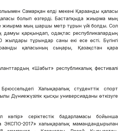
рлығымен Самарқан елді мекені Қарағанды қаласы
 қаласы болып өзгерді. Бастапқыда жиырма мың
әне жиырма мың шаршы метр тұрғын үйі болды. Сол
ің дамуы қарқындап, одақтас республикалардың
 жылдары тұрғындар саны екі есе өсті. Бүгінгі
рағанды қаласының сыңары, Қазақстан қара
аланттардың «Шабыт» республикалық фестивалі
Брюссельдегі Халықаралық студенттік спорт
лғы Дүниежүзілік қысқы универсиаданы өткізуге
көпір» серіктестік бағдарламасы бойынша
а ЭКСПО-2017» халықаралық мамандандырылған