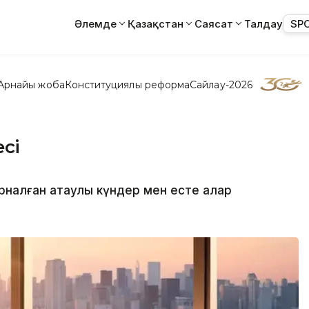
Әлемде
Қазақстан
Саясат
Талдау
SP
Арнайы жоба
Конституциялық реформа
Сайлау-2026
есі
арналған атаулы күндер мен есте қалар