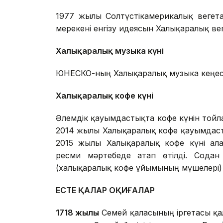
1977 жылы Солтүстікамерикалық вегета
мерекені енгізу идеясын Халықаралық в
Халықаралық музыка күні
ЮНЕСКО-ның Халықаралық музыка кеңесін
Халықаралық кофе күні
Әлемдік қауымдастықта кофе күнін тойлау
2014 жылы Халықаралық кофе қауымдастығы 
2015 жылы Халықаралық кофе күні алғ
ресми мәртебеде атап өтілді. Сода
(халықаралық кофе ұйымының мүшелері) 
ЕСТЕ ҚАЛАР ОҚИҒАЛАР
1718 жылы
Семей қаласының іргетасы қа