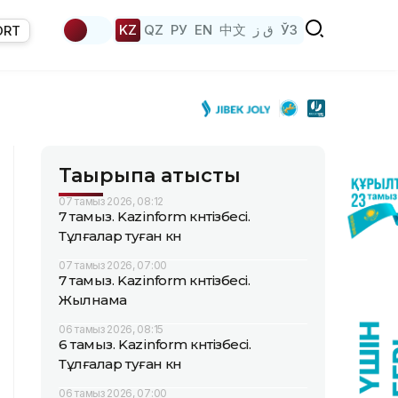
KZ
QZ
РУ
EN
中文
ق ز
ЎЗ
ORT
Тақырыпқа қатысты
07 тамыз 2026, 08:12
7 тамыз. Kazinform күнтізбесі.
Тұлғалар туған күн
07 тамыз 2026, 07:00
7 тамыз. Kazinform күнтізбесі.
Жылнама
06 тамыз 2026, 08:15
6 тамыз. Kazinform күнтізбесі.
Тұлғалар туған күн
06 тамыз 2026, 07:00