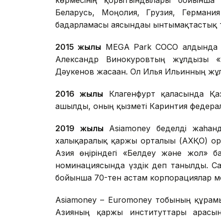
көрмесінің қорытындылары бойынша 8
Беларусь, Моңғолия, Грузия, Германи
бағдарламасы аясындағы ынтымақтастық т
2015 жылы
MEGA Park СОСО алдында о
Александр Винокуровтың жұлдызы «
Дәукенов жасаған. Ол Илья Ильинның жұ
2016 жылы
Клагенфурт қаласында Қаз
ашылды, оның қызметі Каринтия федера
2019 жылы
Asiamoney беделді жаһан
халықаралық қаржы орталығы (АХҚО) о
Азия өңіріндегі «Белдеу және жол» б
номинациясында үздік деп танылды. Сал
бойынша 70-тен астам корпорациялар м
Asiamoney – Euromoney тобының құрамы
Азияның қаржы институттары арасында