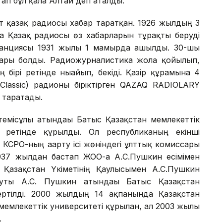
тап бұл қала Алтай деп аталды.
 қазақ радиосы хабар таратқан. 1926 жылдың 3
а Қазақ радиосы өз хабарларын тұрақты беруді
танциясы 1931 жылы 1 мамырда ашылды. 30-шы
ры болды. Радиожурналистика жолға қойылып,
бірі ретінде нығайып, бекіді. Қазір құрамына 4
, Classic) радионы біріктірген QAZAQ RADIOLARY
т таратады.
темісұлы атындағы Батыс Қазақстан мемлекеттік
т ретінде құрылды. Ол республиканың екінші
КСРО-ның ағарту ісі жөніндегі ұлттық комиссары
1937 жылдан бастап ЖОО-ға А.С.Пушкин есімімен
азақстан Үкіметінің Қаулысымен А.С.Пушкин
туты А.С. Пушкин атындағы Батыс Қазақстан
ертілді. 2000 жылдың 14 ақпанында Қазақстан
мемлекеттік университеті құрылған, ал 2003 жылы
.