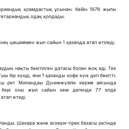
риандық қоғамдастық ұсынған. Кейін 1978 жылы
егетариандық одақ қолдады.
ің шешімімен жыл сайын 1 қазанда атап өтіледі.
дың нақты бекітілген датасы болған жоқ еді. Тек
бір күнді, яғни 1 қазанды кофе күні деп бекітті.
аш рет Миландағы Дүниежүзілік көрме аясында
н бері оны жыл сайын кем дегенде 77 елде
атап өтеді.
ланды. Шекара және әскери-тірек базасы ретінде