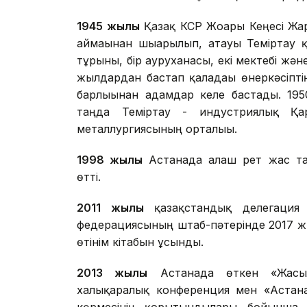
1945 жылы
Қазақ КСР Жоғарғы Кеңесі Жа
аймағынан шығарылып, атауы Теміртау
тұрғыны, бір ауруханасы, екі мектебі ж
жылдардан бастап қаладағы өнеркәсіпт
барлығынан адамдар келе бастады. 1950
таңда Теміртау - индустриялық Қа
металлургиясының орталығы.
1998 жылы
Астанада алғаш рет жас т
өтті.
2011 жылы
қазақстандық делегация 
федерациясының штаб-пәтерінде 2017 жы
өтінім кітабын ұсынды.
2013 жылы
Астанада өткен «Жасыл 
халықаралық конференция мен «Астан