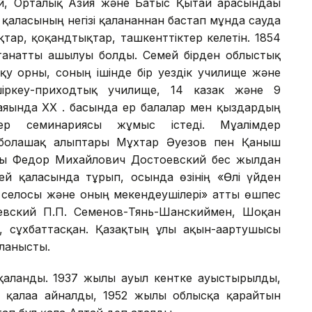
сей, Орталық Азия және Батыс Қытай арасындағы
қаласының негізі қаланғаннан бастап мұнда сауда
тар, қоқандтықтар, ташкенттіктер келетін. 1854
танатты ашылуы болды. Семей бірден облыстық
оқу орны, соның ішінде бір уездік училище және
іркеу-приходтық училище, 14 казак және 9
 аяғында XX ғ. басында ер балалар мен қыздардың
дер семинариясы жұмыс істеді. Мұғалімдер
 болашақ алыптары Мұхтар Әуезов пен Қаныш
сы Федор Михайлович Достоевский бес жылдан
ей қаласында тұрып, осында өзінің «Өлі үйден
о селосы және оның мекендеушілері» атты өшпес
вский П.П. Семенов-Тянь-Шанскиймен, Шоқан
, сұхбаттасқан. Қазақтың ұлы ақын-ағартушысы
йланысты.
қаланды. 1937 жылы ауыл кентке ауыстырылды,
қалаға айналды, 1952 жылы облысқа қарайтын