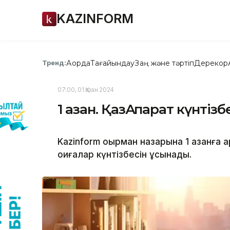
KAZINFORM
Ақорда
Тағайындау
Заң және тәртіп
Дерекқор
Тренд:
07:00, 01 Қазан 2024
1 қазан. ҚазАқпарат күнтізб
Kazinform оқырман назарына 1 қазанға 
оқиғалар күнтізбесін ұсынады.