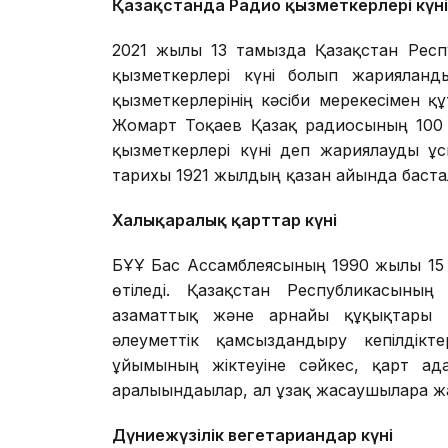
Қазақстанда Радио қызметкерлері күні
2021 жылғы 13 тамызда Қазақстан Респ
қызметкерлері күні болып жарияланды
қызметкерлерінің кәсіби мерекесімен
Жомарт Тоқаев Қазақ радиосының 100 
қызметкерлері күні деп жариялауды ұс
тарихы 1921 жылдың қазан айында баста
Халықаралық қарттар күні
БҰҰ Бас Ассамблеясының 1990 жылғы 15 
өтіледі. Қазақстан Республикасыны
азаматтық және арнайы құқықтары 
әлеуметтік қамсыздандыру кепілдікте
ұйымының жіктеуіне сәйкес, қарт ад
аралығындағылар, ал ұзақ жасаушыларға ж
Дүниежүзілік вегетариандар күні