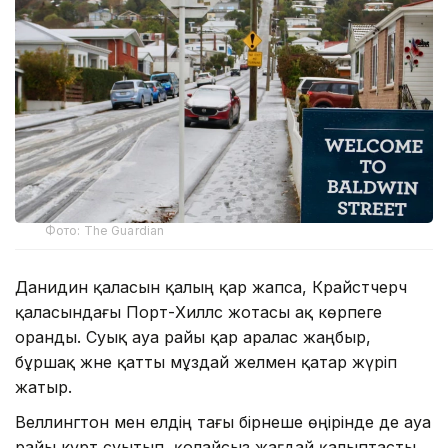
Фото: The Guardian
Данидин қаласын қалың қар жапса, Крайстчерч
қаласындағы Порт-Хиллс жотасы ақ көрпеге
оранды. Суық ауа райы қар аралас жаңбыр,
бұршақ және қатты мұздай желмен қатар жүріп
жатыр.
Веллингтон мен елдің тағы бірнеше өңірінде де ауа
райы күрт суытып, қолайсыз жағдай қалыптасты.