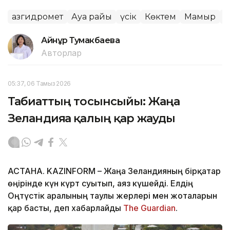
Қазгидромет
Ауа райы
үсік
Көктем
Мамыр
А
Айнұр Тумакбаева
Авторлар
05:37, 06 Тамыз 2026
Табиғаттың тосынсыйы: Жаңа
Зеландияға қалың қар жауды
АСТАНА. KAZINFORM – Жаңа Зеландияның бірқатар
өңірінде күн күрт суытып, аяз күшейді. Елдің
Оңтүстік аралының таулы жерлері мен жоталарын
қар басты, деп хабарлайды
The Guardian
.