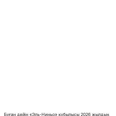
Бұған дейін «Эль-Ниньо» құбылысы 2026 жылдың