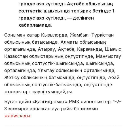
градус аяз күтіледі. Ақтөбе облысының
солтүстік-шығысында топырақ бетінде 1
градус аяз күтіледі, — делінген
хабарламада.
Сонымен қатар Қызылорда, Жамбыл, Түркістан
облысының батысында, Алматы облысының
орталығында, Атырау, Ақтөбе, Қарағанды, Шығыс
Қазақстан облыстарының оңтүстігінде, Маңғыстау
облысының солтүстік-шығысында, шығысында,
орталығында, Ұлытау облысының орталығында,
Жетісу облысының батысында, оңтүстігінде, Абай
облысының солтүстік-батысында, оңтүстігінде
жоғары өрт қаупі туындайды.
Бұған дейін «Қазгидромет» РМК синоптиктері 1-2-
3 мамырға арналған ауа райы болжамын
жариялады.