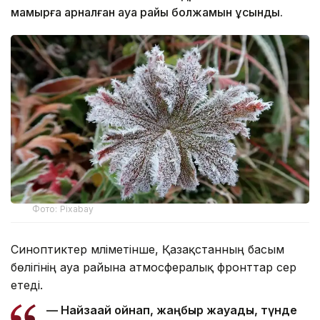
мамырға арналған ауа райы болжамын ұсынды.
Фото: Pixabay
Синоптиктер мәліметінше, Қазақстанның басым
бөлігінің ауа райына атмосфералық фронттар әсер
етеді.
— Найзағай ойнап, жаңбыр жауады, түнде