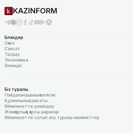
KAZINFORM
Бөлімдер
Оқиға
Саясат
Талдау
Экономика
Әлемде
Біз туралы
Пайдаланушылық келiciм
Құпиялылық саясаты
Мемлекеттік рәміздер
Жемқорлыққа қарсы шаралар
Мемлекеттік сатып алу туралы мәлiметтер