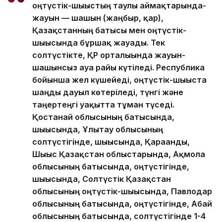
оңтүстік-шығыстың таулы аймақтарында-
жауын — шашын (жаңбыр, қар),
Қазақстанның батысы мен оңтүстік-
шығысында бұршақ жауады. Тек
солтүстікте, ҚР орталығында жауын-
шашынсыз ауа райы күтіледі. Республика
бойынша жел күшейеді, оңтүстік-шығыста
шаңды дауыл көтеріледі, түнгі және
таңертеңгі уақытта тұман түседі.
Қостанай облысының батысында,
шығысында, Ұлытау облысының
солтүстігінде, шығысында, Қарағанды,
Шығыс Қазақстан облыстарында, Ақмола
облысының батысында, оңтүстігінде,
шығысында, Солтүстік Қазақстан
облысының оңтүстік-шығысында, Павлодар
облысының батысында, оңтүстігінде, Абай
облысының батысында, солтүстігінде 1-4