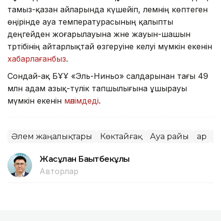
тамыз-қазан айларында күшейіп, әлемнің көптеген
өңірінде ауа температурасының қалыпты
деңгейден жоғарылауына және жауын-шашын
тәртібінің айтарлықтай өзгеруіне әкелуі мүмкін екенін
хабарлағанбыз
.
Сондай-ақ БҰҰ «Эль-Ниньо» салдарынан тағы 49
млн адам азық-түлік тапшылығына ұшырауы
мүмкін екенін
мәлімдеді
.
Әлем жаңалықтары
Көктайғақ
Ауа райы
Қар
К
Жасұлан Бақытбекұлы
Авторлар