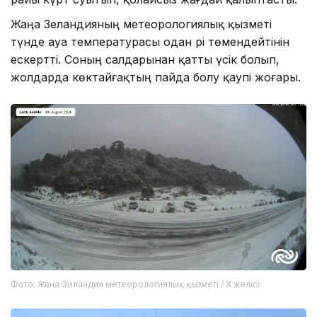
Жаңа Зеландияның метеорологиялық қызметі
түнде ауа температурасы одан әрі төмендейтінін
ескертті. Соның салдарынан қатты үсік болып,
жолдарда көктайғақтың пайда болу қаупі жоғары.
Фото: Жаңа Зеландия метеорологиялық қызметі / X желісі