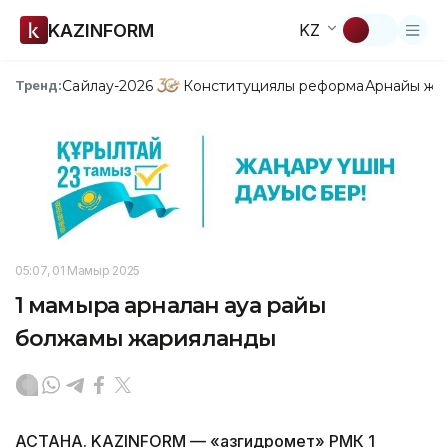
KAZINFORM
KZ
Сайлау-2026
Конституциялық реформа
Арнайы жо
Тренд:
05:07, 01 Мамыр 2025
1 мамырға арналған ауа райы
болжамы жарияланды
АСТАНА. KAZINFORM — «Қазгидромет» РМК 1