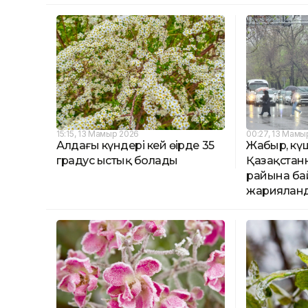
15:15, 13 Мамыр 2026
00:27, 13 Мамы
Алдағы күндері кей өңірде 35
Жаңбыр, күш
градус ыстық болады
Қазақстанны
райына ба
жариялан