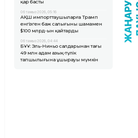
қар басты
06 тамыз 2026, 05:16
АҚШ импорттаушыларға Трамп
енгізген баж салығының шамамен
$100 млрд-ын қайтарды
06 тамыз 2026, 04:44
БҰҰ: Эль-Ниньо салдарынан тағы
49 млн адам азық-түлік
тапшылығына ұшырауы мүмкін