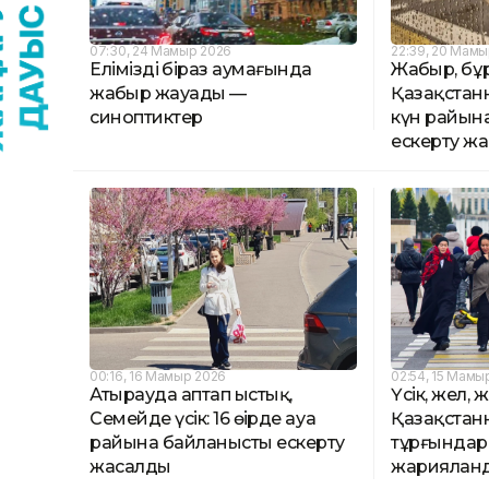
07:30, 24 Мамыр 2026
22:39, 20 Мамы
Еліміздің біраз аумағында
Жаңбыр, бұр
жаңбыр жауады —
Қазақстанн
синоптиктер
күн райын
ескерту ж
00:16, 16 Мамыр 2026
02:54, 15 Мамы
Атырауда аптап ыстық,
Үсік, жел, ж
Семейде үсік: 16 өңірде ауа
Қазақстанның
райына байланысты ескерту
тұрғындар
жасалды
жариялан