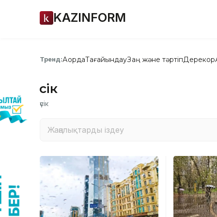
KAZINFORM
Ақорда
Тағайындау
Заң және тәртіп
Дерекқор
Тренд:
үсік
үсік