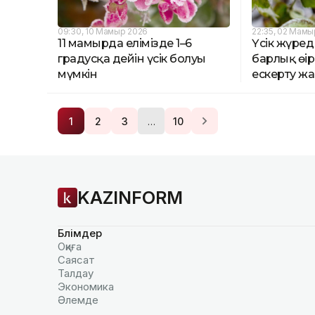
09:30, 10 Мамыр 2026
22:35, 02 Мамы
11 мамырда елімізде 1–6
Үсік жүред
градусқа дейін үсік болуы
барлық өңі
мүмкін
ескерту ж
…
1
2
3
10
KAZINFORM
Бөлімдер
Оқиға
Саясат
Талдау
Экономика
Әлемде