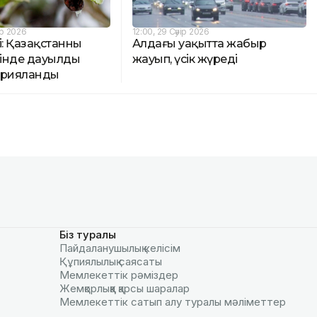
р 2026
12:00, 29 Сәуір 2026
і: Қазақстанның
Алдағы уақытта жаңбыр
рінде дауылды
жауып, үсік жүреді
арияланды
Біз туралы
Пайдаланушылық келiciм
Құпиялылық саясаты
Мемлекеттік рәміздер
Жемқорлыққа қарсы шаралар
Мемлекеттік сатып алу туралы мәлiметтер