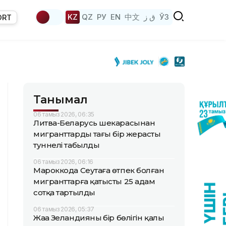
KZ
QZ
РУ
EN
中文
ق ز
ЎЗ
ORT
Танымал
06 тамыз 2026, 06:35
Литва-Беларусь шекарасынан
мигранттардың тағы бір жерасты
туннелі табылды
06 тамыз 2026, 06:16
Мароккода Сеутаға өтпек болған
мигранттарға қатысты 25 адам
сотқа тартылды
06 тамыз 2026, 05:37
Жаңа Зеландияның бір бөлігін қалың