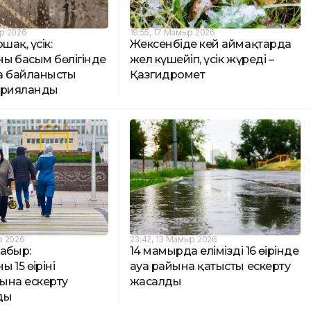
р 2026
19:55, 17 Мамыр 2026
шақ, үсік:
Жексенбіде кей аймақтарда
ың басым бөлігінде
жел күшейіп, үсік жүреді –
а байланысты
Қазгидромет
арияланды
р 2026
23:42, 13 Мамыр 2026
аңбыр:
14 мамырда еліміздің 16 өңірінде
 15 өңірінің
ауа райына қатысты ескерту
ына ескерту
жасалды
ды