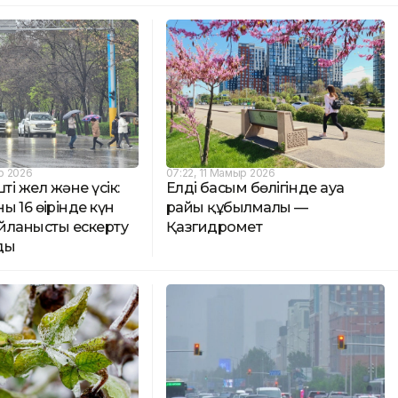
р 2026
07:22, 11 Мамыр 2026
ті жел және үсік:
Елдің басым бөлігінде ауа
ң 16 өңірінде күн
райы құбылмалы —
йланысты ескерту
Қазгидромет
ды