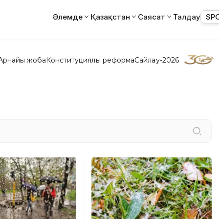
Әлемде
Қазақстан
Саясат
Талдау
SP
Арнайы жоба
Конституциялық реформа
Сайлау-2026