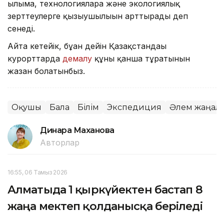
ғылымға, технологияларға және экологиялық
зерттеулерге қызығушылығын арттырады деп
сенеді.
Айта кетейік, бұған дейін Қазақстандағы
курорттарда
демалу
құны қанша тұратынын
жазған болатынбыз.
Оқушы
Бала
Білім
Экспедиция
Әлем жаңал
Динара Маханова
Авторлар
16:55, 06 Тамыз 2026
Алматыда 1 қыркүйектен бастап 8
жаңа мектеп қолданысқа беріледі