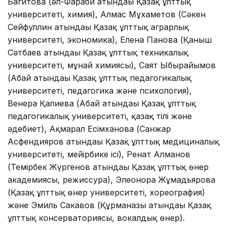
Багитова (әл-Фараби атындағы Қазақ ұлттық
университеті, химия), Алмас Мұхаметов (Сәкен
Сейфуллин атындағы Қазақ ұлттық аграрлық
университеті, экономика), Елена Панова (Қаныш
Сәтбаев атындағы Қазақ ұлттық техникалық
университеті, мұнай химиясы), Саят Ыбырайымов
(Абай атындағы Қазақ ұлттық педагогикалық
университеті, педагогика және психология),
Венера Қалиева (Абай атындағы Қазақ ұлттық
педагогикалық университеті, қазақ тілі және
әдебиет), Ақмарал Есімханова (Санжар
Асфендияров атындағы Қазақ ұлттық медициналық
университеті, мейірбике ісі), Ренат Алманов
(Темірбек Жүргенов атындағы Қазақ ұлттық өнер
академиясы, режиссура), Элеонора Жұмадьярова
(Қазақ ұлттық өнер университеті, хореография)
және Эмиль Сакавов (Құрманғазы атындағы Қазақ
ұлттық консерваториясы, вокалдық өнер).