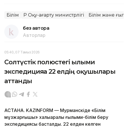
Білім
ҚР Оқу-ағарту министрлігі
Білім және ғыл
без автора
Авторлар
05:40, 07 Тамыз 2026
Солтүстік полюстегі ғылыми
экспедицияға 22 елдің оқушылары
аттанды
АСТАНА. KAZINFORM — Мурманскіде «Білім
мұзжарғышы» халықаралық ғылыми-білім беру
экспедициясы басталды. 22 елден келген