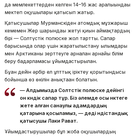
да мемлекеттерден келген 14–16 жас аралығындағы
мектеп оқушылары қатысып жатыр.
Қатысушылар Мурманскіден атомдық мұзжарғыш
кемемен Жер шарындағы жетуі қиын аймақтардың
бірі — Солтүстік полюске жол тартты. Сапар
барысында олар үшін жаратылыстану ғылымдары
мен Арктиканы зерттеуге арналған арнайы білім
беру бағдарламасы ұйымдастырылған.
Бұған дейін әрбір ел ұлттық іріктеу қорытындысы
бойынша өз өкілін анықтаған болатын.
— Алдымызда Солтүстік полюске дейінгі
он күндік сапар тұр. Біз әлемде осы нүктеге
жете алған санаулы адамдардың
қатарына қосыламыз, — деді үндістандық
қатысушы Лаки Рават.
Ұйымдастырушылар бұл жоба оқушылардың