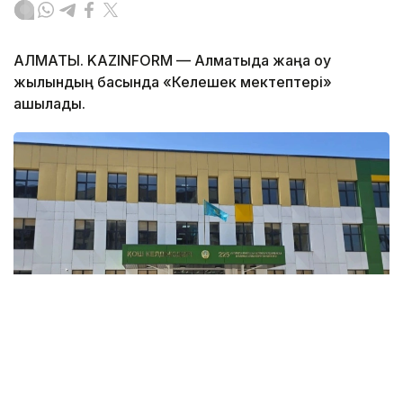
АЛМАТЫ. KAZINFORM — Алматыда жаңа оқу
жылындың басында «Келешек мектептері»
ашылады.
Фото: Алматы қаласының әкімдігі