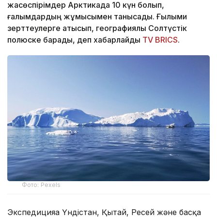
жасөспірімдер Арктикада 10 күн болып,
ғалымдардың жұмысымен танысады. Ғылыми
зерттеулерге қатысып, географиялық Солтүстік
полюске барады, деп хабарлайды
TV BRICS
.
Фото: Pexels
Экспедицияға Үндістан, Қытай, Ресей және басқа