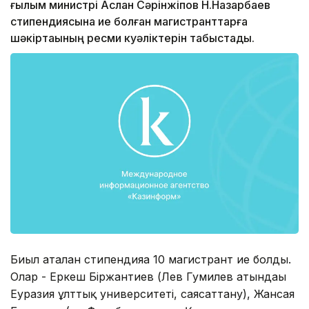
ғылым министрі Аслан Сәрінжіпов Н.Назарбаев
стипендиясына ие болған магистранттарға
шәкіртақының ресми куәліктерін табыстады.
Биыл аталған стипендияға 10 магистрант ие болды.
Олар - Еркеш Біржантиев (Лев Гумилев атындағы
Еуразия ұлттық университеті, саясаттану), Жансая