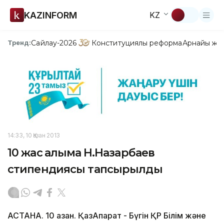
KAZINFORM
KZ
Сайлау-2026
Конституциялық реформа
Арнайы жо
Тренд:
14:33, 10 Қазан 2013
10 жас ғалымға Н.Назарбаев
стипендиясы тапсырылды
АСТАНА. 10 қазан. ҚазАқпарат - Бүгін ҚР Білім және