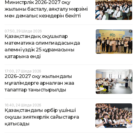
Министрлік 2026-2027 оқу
жылының басталу, аяқталу мерзімі
мен демалыс кезеңдерін бекітті
07:50, 29 Шілде 2026
Қазақстандық оқушылар
математика олимпиадасында
әлемнің үздік 25 құрамасының
қатарына енді
17:00, 27 Шілде 2026
2026–2027 оқу жылындағы
мұғалімдерге арналған жаңа
талаптар таныстырылды
16:40, 24 Шілде 2026
Қазақстандағы әрбір үшінші
оқушы зияткерлік сайыстарға
қатысады