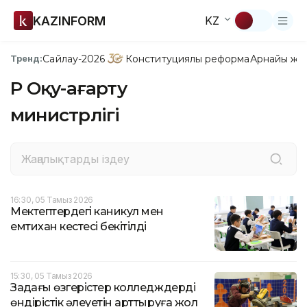
KAZINFORM
KZ
Сайлау-2026
Конституциялық реформа
Арнайы жо
Тренд:
ҚР Оқу-ағарту
министрлігі
16:30, 05 Тамыз 2026
Мектептердегі каникул мен
емтихан кестесі бекітілді
15:30, 05 Тамыз 2026
Заңдағы өзгерістер колледждердің
өндірістік әлеуетін арттыруға жол