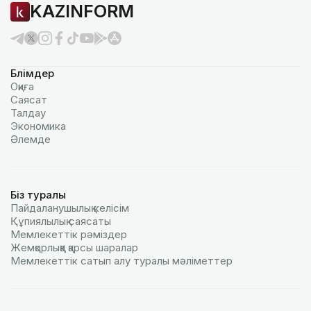
KAZINFORM
Бөлімдер
Оқиға
Саясат
Талдау
Экономика
Әлемде
Біз туралы
Пайдаланушылық келiciм
Құпиялылық саясаты
Мемлекеттік рәміздер
Жемқорлыққа қарсы шаралар
Мемлекеттік сатып алу туралы мәлiметтер