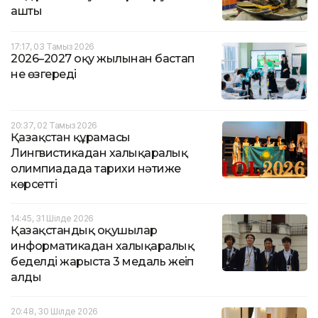
ашты
17:17, 03 Тамыз 2026
2026–2027 оқу жылынан бастап
не өзгереді
20:37, 02 Тамыз 2026
️Қазақстан құрамасы
Лингвистикадан халықаралық
олимпиадада тарихи нәтиже
көрсетті
14:45, 31 Шілде 2026
Қазақстандық оқушылар
информатикадан халықаралық
беделді жарыста 3 медаль жеңіп
алды
20:48, 30 Шілде 2026