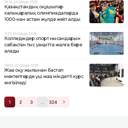
16:14, 24 Шілде 2026
Қазақстандық оқушылар
халықаралық олимпиадаларда
1000-нан астам жүлде жеңіп алды
11:21, 24 Шілде 2026
Колледждер спорт нысандарын
сабақтан тыс уақытта жалға бере
алады
08:55, 22 Шілде 2026
Жаңа оқу жылынан бастап
мектептерде үш жаңа міндетті курс
енгізіледі
…
1
2
3
324