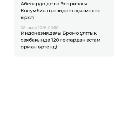
Абелардо де ла Эсприэлья
Колумбия президенті қызметіне
кірісті
08 тамыз 2026, 03:50
Индонезиядағы Бромо ұлттық
саябағында 120 гектардан астам
орман өртенді