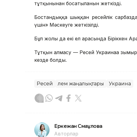
тұтқынынан босатылғанын жеткізді.
Бостандыққа шыққан ресейлік сарбазд
үшін» Мәскеуге жеткізілді.
Бұл жолы да екі ел арасында Біріккен Ар
Тұтқын алмасу — Ресей Украинаға зымы
кезде болды.
Ресей
Әлем жаңалықтары
Украина
Еркежан Смағұлова
Авторлар