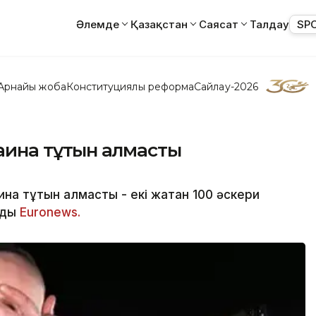
Әлемде
Қазақстан
Саясат
Талдау
SP
Арнайы жоба
Конституциялық реформа
Сайлау-2026
раина тұтқын алмасты
а тұтқын алмасты - екі жақтан 100 әскери
ады
Еuronews.