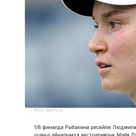
Фото: Sports.kz
1/8 финалда Рыбакина ресейлік Людмила
үшінші айналымда австралиялық Майя Джой