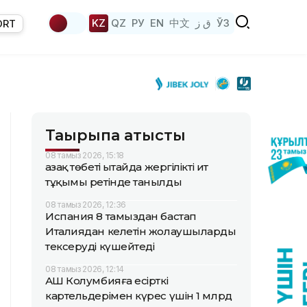
KZ
QZ
РУ
EN
中文
ق ز
ЎЗ
ORT
Тақырыпқа қатысты
08 тамыз 2026, 15:18
Қазақ төбеті Қытайда жергілікті ит
тұқымы ретінде танылды
08 тамыз 2026, 12:36
Испания 8 тамыздан бастап
Италиядан келетін жолаушыларды
тексеруді күшейтеді
08 тамыз 2026, 12:14
АҚШ Колумбияға есірткі
картельдерімен күрес үшін 1 млрд