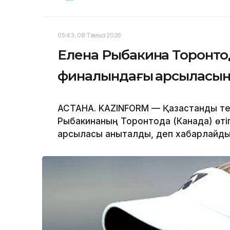
05:43, 08 Тамыз 2026
Елена Рыбакина Торонтод
финалындағы қарсыласын 
АСТАНА. KAZINFORM — Қазақстандық те
Рыбакинаның Торонтода (Канада) өтіп
қарсыласы анықталды, деп хабарлайд