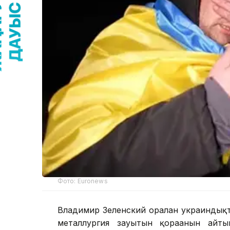
Фото: Euronews
Владимир Зеленский оралған украиндық
металлургия зауытын қорғағанын айты