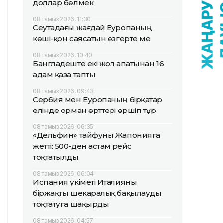
доллар бөлмек
08 тамыз 2026, 11:30
Сеутадағы жағдай Еуропаның
көші-қон саясатын өзгерте ме
08 тамыз 2026, 10:40
Бангладеште екі жол апатынан 16
адам қаза тапты
08 тамыз 2026, 09:43
Сербия мен Еуропаның бірқатар
елінде орман өрттері өршіп тұр
08 тамыз 2026, 06:35
«Дельфин» тайфуны Жапонияға
жетті: 500-ден астам рейс
тоқтатылды
08 тамыз 2026, 06:04
Испания үкіметі Италияны
біржақты шекаралық бақылауды
тоқтатуға шақырды
08 тамыз 2026, 04:57