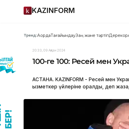
KAZINFORM
Ақорда
Тағайындау
Заң және тәртіп
Дерекқор
Тренд:
20:33, 09 Ақпан 2024
100-ге 100: Ресей мен Ук
АСТАНА. KAZINFORM - Ресей мен Украин
қызметкер үйлеріне оралды, деп жаз