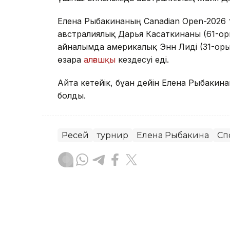
Елена Рыбакинаның Canadian Open-2026 т
австралиялық Дарья Касаткинаны (61-орын)
айналымда америкалық Энн Лиді (31-орын
өзара
алғашқы
кездесуі еді.
Айта кетейік, бұған дейін Елена Рыбакин
болды.
Ресей
турнир
Елена Рыбакина
Сп
Динара Маханова
Авторлар