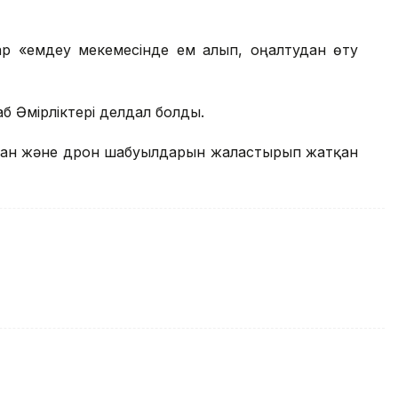
ар «емдеу мекемесінде ем алып, оңалтудан өту
аб Әмірліктері делдал болды.
ран және дрон шабуылдарын жалғастырып жатқан