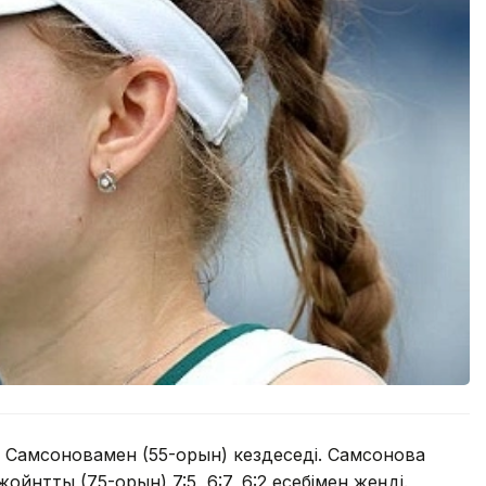
 Самсоновамен (55-орын) кездеседі. Самсонова
нтты (75-орын) 7:5, 6:7, 6:2 есебімен жеңді.