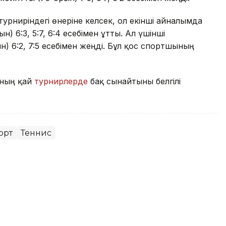
урниріндегі өнеріне келсек, ол екінші айналымда
 6:3, 5:7, 6:4 есебімен ұтты. Ал үшінші
) 6:2, 7:5 есебімен жеңді. Бұл қос спортшының
аның қай
турнирлерде
бақ сынайтыны белгілі
орт
Теннис