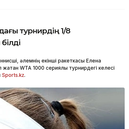
ағы турнирдің 1/8
білді
ннисші, әлемнің екінші ракеткасы Елена
 жатқан WTA 1000 сериялы турнирдегі келесі
ы
Sports.kz
.