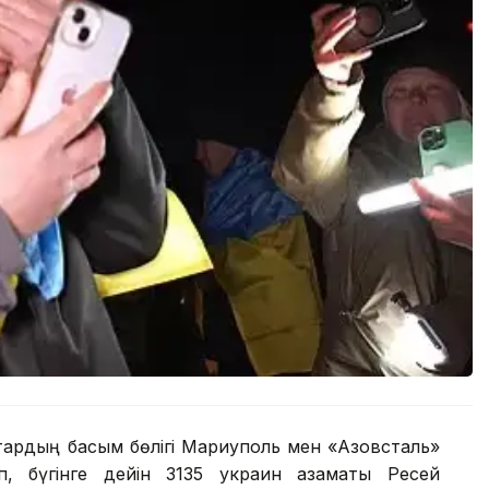
тардың басым бөлігі Мариуполь мен «Азовсталь»
п, бүгінге дейін 3135 украин азаматы Ресей