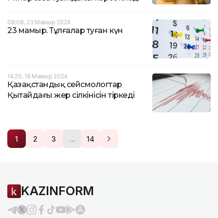
08:08, 23 Мамыр 2024
23 мамыр. Тұлғалар туған күн
14:20, 18 Мамыр 2024
Қазақстандық сейсмологтар
Қытайдағы жер сілкінісін тіркеді
…
1
2
3
14
KAZINFORM