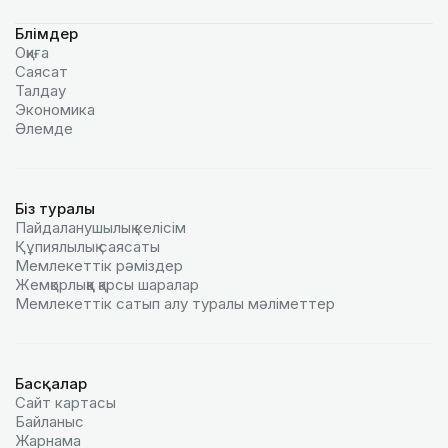
Бөлімдер
Оқиға
Саясат
Талдау
Экономика
Әлемде
Біз туралы
Пайдаланушылық келiciм
Құпиялылық саясаты
Мемлекеттік рәміздер
Жемқорлыққа қарсы шаралар
Мемлекеттік сатып алу туралы мәлiметтер
Басқалар
Сайт картасы
Байланыс
Жарнама