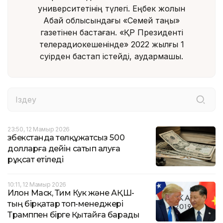
университетінің түлегі. Еңбек жолын
Абай облысындағы «Семей таңы»
газетінен бастаған. «ҚР Президенті
телерадиокешенінде» 2022 жылғы 1
сәуірден бастап істейді, аудармашы.
23:50, 12 Мамыр 2026
Өзбекстанда төлқұжатсыз 500
долларға дейін сатып алуға
рұқсат етіледі
10:11, 12 Мамыр 2026
Илон Маск, Тим Кук және АҚШ-
тың бірқатар топ-менеджері
Трамппен бірге Қытайға барады