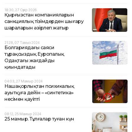
18:30, 27 Сәуір 2026
Қырғызстан компанияларын
санкциялық тізімдерден шығару
шараларын әзірлеп жатыр
21:28, 07 Тамыз 2024
Болгариядағы саяси
тұрақсыздық Еуропалық
Одақтағы жағдайды
қиындатады
04:03, 27 Мамыр 2024
Нашақорлықтан психикалық
ауытқуға дейін – «синтетика»
несімен қауіпті
08:12, 25 Мамыр 2024
25 мамыр. Тұлғалар туған күн