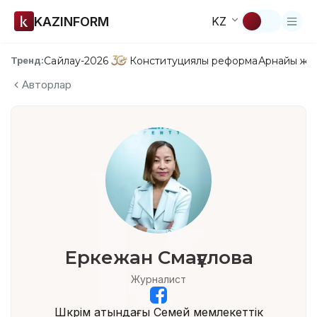
KAZINFORM
KZ
Сайлау-2026
Конституциялық реформа
Арнайы жо
Тренд:
Авторлар
Еркежан Смағұлова
Журналист
Шәкәрім атындағы Семей мемлекеттік