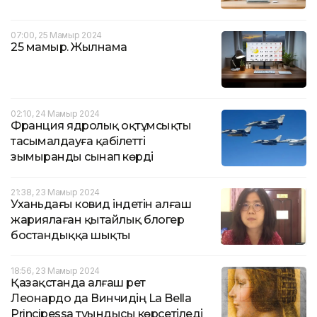
07:00, 25 Мамыр 2024
25 мамыр. Жылнама
02:10, 24 Мамыр 2024
Франция ядролық оқтұмсықты
тасымалдауға қабілетті
зымыранды сынап көрді
21:38, 23 Мамыр 2024
Уханьдағы ковид індетін алғаш
жариялаған қытайлық блогер
бостандыққа шықты
18:56, 23 Мамыр 2024
Қазақстанда алғаш рет
Леонардо да Винчидің La Bella
Principessa туындысы көрсетіледі