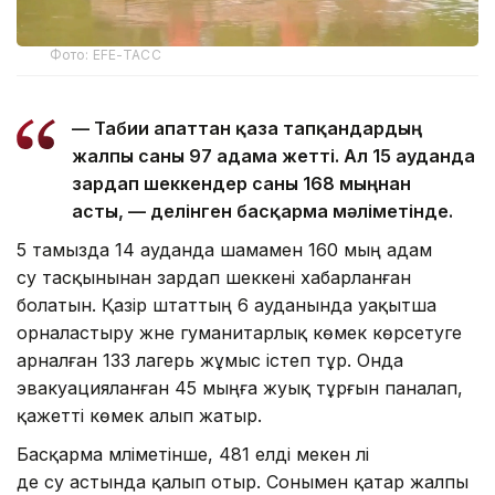
Фото: EFE-ТАСС
— Табиғи апаттан қаза тапқандардың
жалпы саны 97 адамға жетті. Ал 15 ауданда
зардап шеккендер саны 168 мыңнан
асты, — делінген басқарма мәліметінде.
5 тамызда 14 ауданда шамамен 160 мың адам
су тасқынынан зардап шеккені хабарланған
болатын. Қазір штаттың 6 ауданында уақытша
орналастыру және гуманитарлық көмек көрсетуге
арналған 133 лагерь жұмыс істеп тұр. Онда
эвакуацияланған 45 мыңға жуық тұрғын паналап,
қажетті көмек алып жатыр.
Басқарма мәліметінше, 481 елді мекен әлі
де су астында қалып отыр. Сонымен қатар жалпы