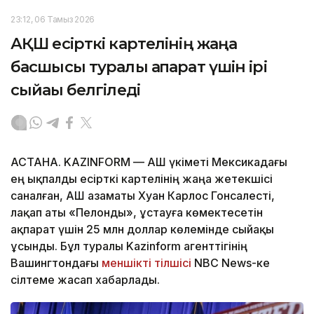
23:12, 06 Тамыз 2026
АҚШ есірткі картелінің жаңа
басшысы туралы ақпарат үшін ірі
сыйақы белгіледі
АСТАНА. KAZINFORM — АҚШ үкіметі Мексикадағы
ең ықпалды есірткі картелінің жаңа жетекшісі
саналған, АҚШ азаматы Хуан Карлос Гонсалесті,
лақап аты «Пелонды», ұстауға көмектесетін
ақпарат үшін 25 млн доллар көлемінде сыйақы
ұсынды. Бұл туралы Kazinform агенттігінің
Вашингтондағы
меншікті тілшісі
NBC News-ке
сілтеме жасап хабарлады.