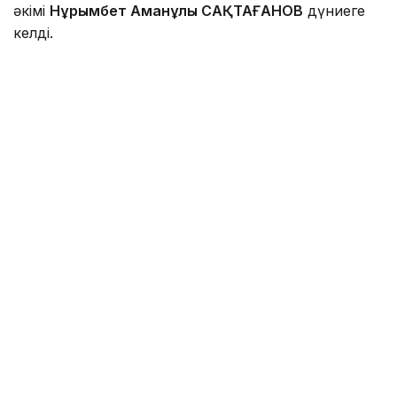
әкімі
Нұрымбет Аманұлы САҚТАҒАНОВ
дүниеге
келді.
Фото: inbusiness.kz
Оңтүстік Қазақстан облысы Созақ ауданы Жуан-
төбе ауылында туған. 1992 жылы Қорқыт Ата