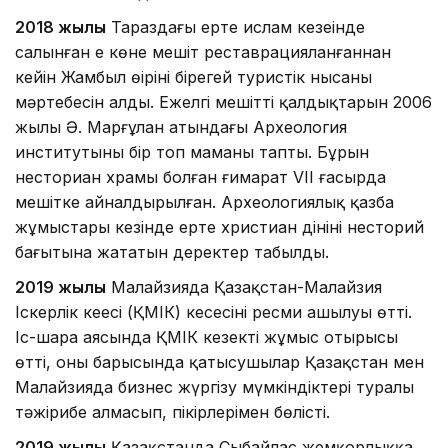
2018 жылы
Тараздағы ерте ислам кезеңінде
салынған ең көне мешіт реставрацияланғаннан
кейін Жамбыл өңірінің бірегей туристік нысаны
мәртебесін алды. Ежелгі мешіттің қалдықтарын 2006
жылы Ә. Марғұлан атындағы Археология
институтының бір топ маманы тапты. Бұрын
несториан храмы болған ғимарат VII ғасырда
мешітке айналдырылған. Археологиялық қазба
жұмыстары кезінде ерте христиан дінінің несторий
бағытына жататын деректер табылды.
2019 жылы
Малайзияда Қазақстан-Малайзия
Іскерлік кеңесі (ҚМІК) кеңсесінің ресми ашылуы өтті.
Іс-шара аясында ҚМІК кезекті жұмыс отырысы
өтті, оның барысында қатысушылар Қазақстан мен
Малайзияда бизнес жүргізу мүмкіндіктері туралы
тәжірибе алмасып, пікірлерімен бөлісті.
2019 жылы
Қазақстанда Сыбайлас жемқорлыққа