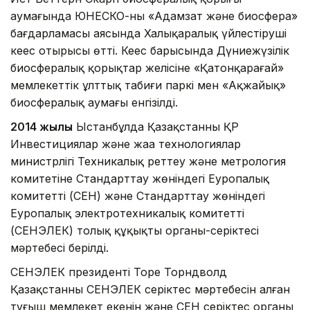
аумағында ЮНЕСКО-ның «Адамзат және биосфера»
бағдарламасы аясында Халықаралық үйлестіруші
кеңес отырысы өтті. Кеңес барысында Дүниежүзілік
биосфералық қорықтар желісіне «Қатонқарағай»
мемлекеттік ұлттық табиғи паркі мен «Ақжайық»
биосфералық аумағы енгізілді.
2014 жылы
Ыстанбұлда Қазақстанның ҚР
Инвестициялар және жаңа технологиялар
министрлігі Техникалық реттеу және метрология
комитетіне Стандарттау жөніндегі Еуропалық
комитеттің (СЕН) және Стандарттау жөніндегі
Еуропалық электротехникалық комитеттің
(СЕНЭЛЕК) толық құқықты органы-серіктесі
мәртебесі берілді.
СЕНЭЛЕК президенті Торе Торндволд
Қазақстанның СЕНЭЛЕК серіктес мәртебесін алған
тұңғыш мемлекет екенін және СЕН серіктес органы