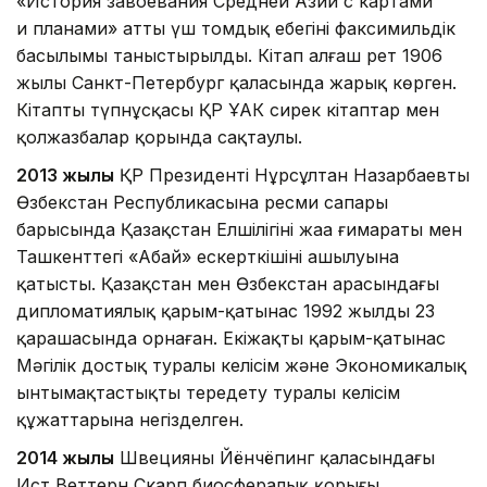
«История завоевания Средней Азии с картами
и планами» атты үш томдық еңбегінің факсимильдік
басылымы таныстырылды. Кітап алғаш рет 1906
жылы Санкт-Петербург қаласында жарық көрген.
Кітаптың түпнұсқасы ҚР ҰАК сирек кітаптар мен
қолжазбалар қорында сақтаулы.
2013 жылы
ҚР Президенті Нұрсұлтан Назарбаевтың
Өзбекстан Республикасына ресми сапары
барысында Қазақстан Елшілігінің жаңа ғимараты мен
Ташкенттегі «Абай» ескерткішінің ашылуына
қатысты. Қазақстан мен Өзбекстан арасындағы
дипломатиялық қарым-қатынас 1992 жылдың 23
қарашасында орнаған. Екіжақты қарым-қатынас
Мәңгілік достық туралы келісім және Экономикалық
ынтымақтастықты тереңдету туралы келісім
құжаттарына негізделген.
2014 жылы
Швецияның Йёнчёпинг қаласындағы
Ист Веттерн Скарп биосфералық қорығы