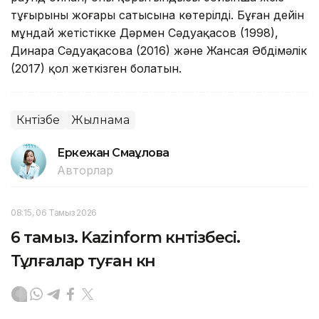
тұғырының жоғары сатысына көтерілді. Бұған дейін
мұндай жетістікке Дәрмен Сәдуақасов (1998),
Динара Сәдуақасова (2016) және Жансая Әбдімәлік
(2017) қол жеткізген болатын.
Күнтізбе
Жылнама
Еркежан Смағұлова
Авторлар
08:15, 06 Тамыз 2026
6 тамыз. Kazinform күнтізбесі.
Тұлғалар туған күн