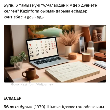
Бүгін, 6 тамыз күні тұлғалардан кімдер дүниеге
келген? Kazinform оқырмандарына есімдер
күнтізбесін ұсынады.
Фото: Kazinform/Midjourney
ЕСІМДЕР
56 жыл
бұрын (1970) Шығыс Қазақстан облысының