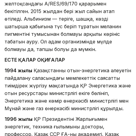
желтоқсандағы A/RES/69/170 қарарымен
бекітілген. 2015 жылдан бері жыл сайын атап
өтіледі. Альбинизм — теріге, шашқа, көздің
шатырша қабығына түс беріп тұратын меланин
пигментінің тумысынан болмауы арқылы көрініс
табатын ауру. Ол адам организмінде мүлде
болмауы да, тапшы болуы да мүмкін.
ЕСТЕ ҚАЛАР ОҚИҒАЛАР
1994 жылы
Қазақстанның отын-энергетика әлеуетін
пайдалану саласындағы мемлекеттік саясатты
тиімдірек жүргізу мақсатында ҚР Энергетика және
отын ресурстары министрлігі екіге бөлініп,
Энергетика және көмір өнеркәсібі министрлігі мен
Мұнай және газ өнеркәсібі министрлігі құрылды.
1996 жылы
ҚР Президентінің Жарлығымен
энергетик, техника ғылымының докторы,
профессор, Қазақ ССР ҒА-ның академигі, Қазақ