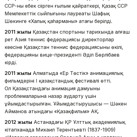
ССР-ның еңбек сіңірген ғылым қайраткері, Қазақ ССР
Мемлекеттік сыйлығының лауреаты Шафық
Шөкинге «Халық қаһарманы» атағы берілді.
2011 жылы
Қазақстан спортының тарихында алғаш
рет Азия теннис федерациясы директорлар
кеңесіне Қазақстан теннис федерациясының өкілі,
федерацияның вице-президенті Әділ Бөрлібаев
кірді.
2011 жылы
Алматыда «Ер Төстік» анимациялық
фильмдерінің І қазақстандық фестивалі өтті.
Ол Қазақстандағы анимация дамуының
проблемаларына назар аударту үшін
ұйымдастырылған. Ұйымдастырушысы — Шәкен
Айманов атындағы «Қазақфильм» АҚ.
2012 жылы
Астанадағы ҚР Ұлттық академиялық
кітапханада Михаил Терентьевтің (1837-1909)