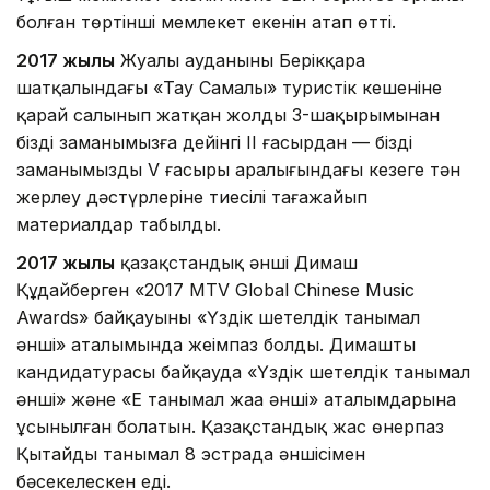
болған төртінші мемлекет екенін атап өтті.
2017 жылы
Жуалы ауданының Берікқара
шатқалындағы «Тау Самалы» туристік кешеніне
қарай салынып жатқан жолдың 3-шақырымынан
біздің заманымызға дейінгі II ғасырдан — біздің
заманымыздың V ғасыры аралығындағы кезеңге тән
жерлеу дәстүрлеріне тиесілі таңғажайып
материалдар табылды.
2017 жылы
қазақстандық әнші Димаш
Құдайберген «2017 MTV Global Chinese Music
Awards» байқауының «Үздік шетелдік танымал
әнші» аталымында жеңімпаз болды. Димаштың
кандидатурасы байқауда «Үздік шетелдік танымал
әнші» және «Ең танымал жаңа әнші» аталымдарына
ұсынылған болатын. Қазақстандық жас өнерпаз
Қытайдың танымал 8 эстрада әншісімен
бәсекелескен еді.