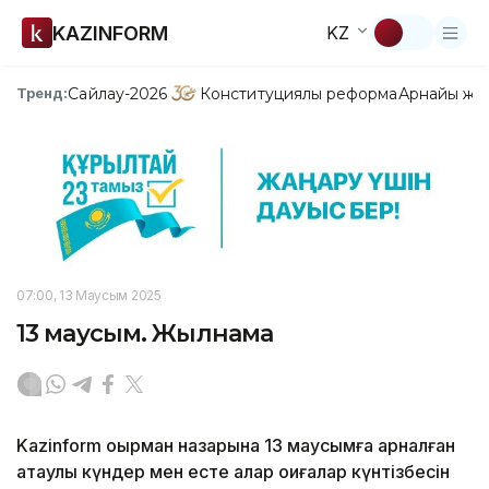
KAZINFORM
KZ
Сайлау-2026
Конституциялық реформа
Арнайы жо
Тренд:
07:00, 13 Маусым 2025
13 маусым. Жылнама
Kazinform оқырман назарына 13 маусымға арналған
атаулы күндер мен есте қалар оқиғалар күнтізбесін