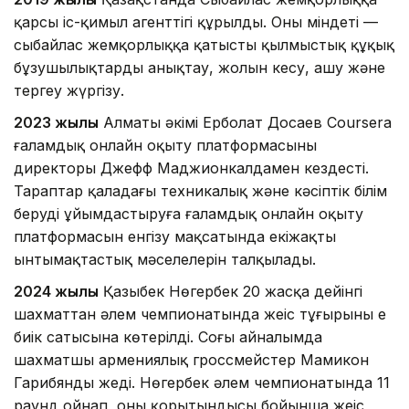
қарсы іс-қимыл агенттігі құрылды. Оның міндеті —
сыбайлас жемқорлыққа қатысты қылмыстық құқық
бұзушылықтарды анықтау, жолын кесу, ашу және
тергеу жүргізу.
2023 жылы
Алматы әкімі Ерболат Досаев Coursera
ғаламдық онлайн оқыту платформасының
директоры Джефф Маджионкалдамен кездесті.
Тараптар қаладағы техникалық және кәсіптік білім
беруді ұйымдастыруға ғаламдық онлайн оқыту
платформасын енгізу мақсатында екіжақты
ынтымақтастық мәселелерін талқылады.
2024 жылы
Қазыбек Нөгербек 20 жасқа дейінгі
шахматтан әлем чемпионатында жеңіс тұғырының ең
биік сатысына көтерілді. Соңғы айналымда
шахматшы армениялық гроссмейстер Мамикон
Гарибянды жеңді. Нөгербек әлем чемпионатында 11
раунд ойнап, оның қорытындысы бойынша жеңіс