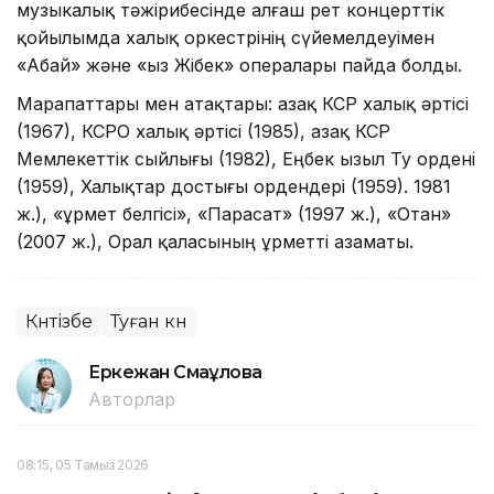
музыкалық тәжірибесінде алғаш рет концерттік
қойылымда халық оркестрінің сүйемелдеуімен
«Абай» және «Қыз Жібек» опералары пайда болды.
Марапаттары мен атақтары: Қазақ КСР халық әртісі
(1967), КСРО халық әртісі (1985), Қазақ КСР
Мемлекеттік сыйлығы (1982), Еңбек Қызыл Ту ордені
(1959), Халықтар достығы ордендері (1959). 1981
ж.), «Құрмет белгісі», «Парасат» (1997 ж.), «Отан»
(2007 ж.), Орал қаласының Құрметті азаматы.
Күнтізбе
Туған күн
Еркежан Смағұлова
Авторлар
08:15, 05 Тамыз 2026