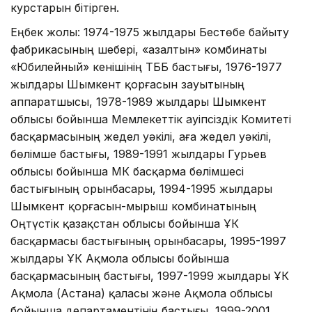
курстарын бітірген.
Еңбек жолы: 1974-1975 жылдары Бестөбе байыту
фабрикасының шебері, «Қазалтын» комбинаты
«Юбилейный» кенішінің ТББ бастығы, 1976-1977
жылдары Шымкент қорғасын зауытының
аппаратшысы, 1978-1989 жылдары Шымкент
облысы бойынша Мемлекеттік Қауіпсіздік Комитеті
басқармасының жедел уәкілі, аға жедел уәкілі,
бөлімше бастығы, 1989-1991 жылдары Гурьев
облысы бойынша МҚК басқарма бөлімшесі
бастығының орынбасары, 1994-1995 жылдары
Шымкент қорғасын-мырыш комбинатының
Оңтүстік қазақстан облысы бойынша ҰҚК
басқармасы бастығының орынбасары, 1995-1997
жылдары ҰҚК Ақмола облысы бойынша
басқармасының бастығы, 1997-1999 жылдары ҰҚК
Ақмола (Астана) қаласы және Ақмола облысы
бойынша департаментінің бастығы, 1999-2001