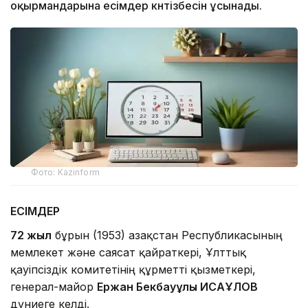
оқырмандарына есімдер күнтізбесін ұсынады.
Фото: Kazinform
ЕСІМДЕР
72 жыл
бұрын (1953) Қазақстан Республикасының
мемлекет және саясат қайраткері, Ұлттық
қауіпсіздік комитетінің құрметті қызметкері,
генерал-майор
Ержан Бекбауұлы ИСАҚҰЛОВ
дүниеге келді.