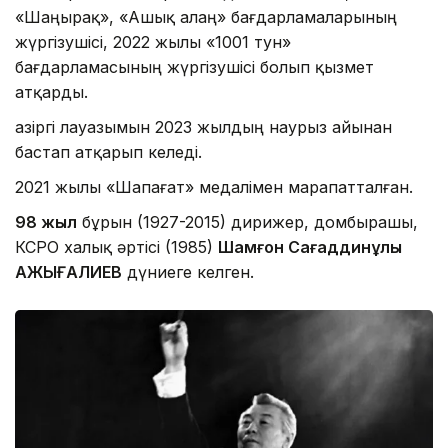
«Шаңырақ», «Ашық алаң» бағдарламаларының
жүргізушісі, 2022 жылы «1001 тун»
бағдарламасының жүргізушісі болып қызмет
атқарды.
Қазіргі лауазымын 2023 жылдың наурыз айынан
бастап атқарып келеді.
2021 жылы «Шапағат» медалімен марапатталған.
9
8 жыл
бұрын (1927-2015) дирижер, домбырашы,
КСРО халық әртісі (1985)
Шамғон Сағаддинұлы
ҚАЖЫҒАЛИЕВ
дүниеге келген.