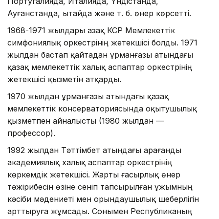
Португалияда, Италияда, Үндістанда,
Ауғанстанда, Қытайда және т. б. өнер көрсетті.
1968-1971 жылдары Қазақ КСР Мемлекеттік
симфониялық оркестрінің жетекшісі болды. 1971
жылдан бастап қайтадан Құрманғазы атындағы
қазақ мемлекеттік халық аспаптар оркестрінің
жетекшісі қызметін атқарды.
1970 жылдан Құрманғазы атындағы қазақ
мемлекеттік консерваториясында оқытушылық
қызметпен айналысты (1980 жылдан —
профессор).
1992 жылдан Тәттімбет атындағы Қарағанды ​​
академиялық халық аспаптар оркестрінің
көркемдік жетекшісі. Жарты ғасырлық өнер
тәжірибесін өзіне сеніп тапсырылған ұжымның
кәсіби мәдениеті мен орындаушылық шеберлігін
арттыруға жұмсады. Сонымен Республиканың