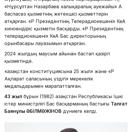
«Нұрсұлтан Назарбаев халықаралық әуежайы» АҚ
баспасөз қызметінің жетекшісі қызметтерін
атқарған. «ҚР Президентінің Телерадиокешені» КеАҚ
киноөндіріс қызметін басқарды. «ҚР Президентінің
телерадиокешені» КеАҚ Бас директорының
орынбасары лауазымын атқарған.
2024 жылдың маусым айынан бастап қазіргі
қызметінде.
«Қазақстан конституциясына 25 жыл» және «ҚР
Ақпарат саласының үздігі» мерекелік
медальдарымен марапатталған.
43 жыл
бұрын (1982) Қазақстан Республикасы Ішкі
істер министрлігі Бас басқарманың бастығы
Талғат
Баянұлы ӘБІЛМӘЖІНОВ
дүниеге келді.