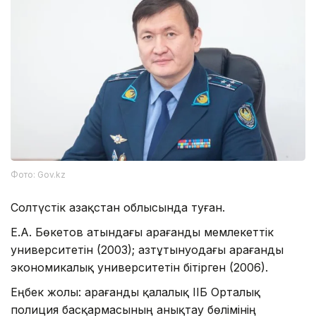
Фото: Gov.kz
Солтүстік Қазақстан облысында туған.
Е.А. Бөкетов атындағы Қарағанды ​​мемлекеттік
университетін (2003); Қазтұтынуодағы Қарағанды ​​
экономикалық университетін бітірген (2006).
Еңбек жолы: Қарағанды ​​қалалық ІІБ Орталық
полиция басқармасының анықтау бөлімінің