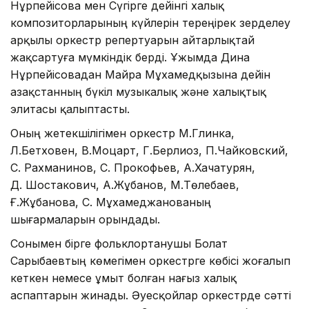
Нұрпейісова мен Сүгірге дейінгі халық
композиторларының күйлерін тереңірек зерделеу
арқылы оркестр репертуарын айтарлықтай
жақсартуға мүмкіндік берді. Ұжымда Дина
Нұрпейісовадан Майра Мұхамедқызына дейін
Қазақстанның бүкіл музыкалық және халықтық
элитасы қалыптасты.
Оның жетекшілігімен оркестр М.Глинка,
Л.Бетховен, В.Моцарт, Г.Берлиоз, П.Чайковский,
С. Рахманинов, С. Прокофьев, А.Хачатурян,
Д. Шостакович, А.Жұбанов, М.Төлебаев,
Ғ.Жұбанова, С. Мұхамеджанованың
шығармаларын орындады.
Сонымен бірге фольклортанушы Болат
Сарыбаевтың көмегімен оркестрге көбісі жоғалып
кеткен немесе ұмыт болған нағыз халық
аспаптарын жинады. Әуесқойлар оркестрде сәтті