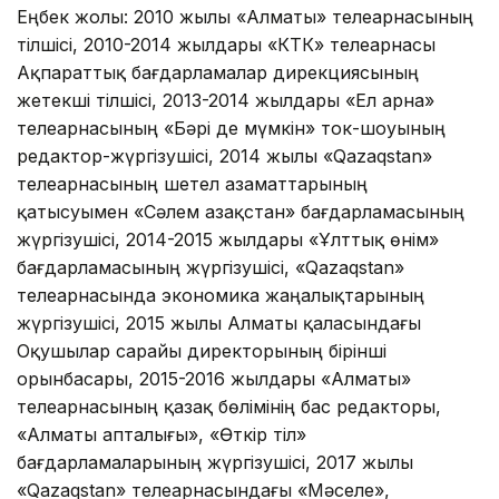
Еңбек жолы: 2010 жылы «Алматы» телеарнасының
тілшісі, 2010-2014 жылдары «КТК» телеарнасы
Ақпараттық бағдарламалар дирекциясының
жетекші тілшісі, 2013-2014 жылдары «Ел арна»
телеарнасының «Бәрі де мүмкін» ток-шоуының
редактор-жүргізушісі, 2014 жылы «Qazaqstan»
телеарнасының шетел азаматтарының
қатысуымен «Сәлем Қазақстан» бағдарламасының
жүргізушісі, 2014-2015 жылдары «Ұлттық өнім»
бағдарламасының жүргізушісі, «Qazaqstan»
телеарнасында экономика жаңалықтарының
жүргізушісі, 2015 жылы Алматы қаласындағы
Оқушылар сарайы директорының бірінші
орынбасары, 2015-2016 жылдары «Алматы»
телеарнасының қазақ бөлімінің бас редакторы,
«Алматы апталығы», «Өткір тіл»
бағдарламаларының жүргізушісі, 2017 жылы
«Qazaqstan» телеарнасындағы «Мәселе»,