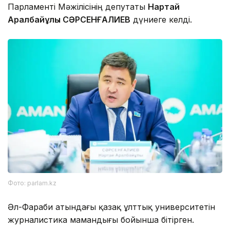
Парламенті Мәжілісінің депутаты
Нартай
Аралбайұлы СӘРСЕНҒАЛИЕВ
дүниеге келді.
Фото: parlam.kz
Әл-Фараби атындағы қазақ ұлттық университетін
журналистика мамандығы бойынша бітірген.