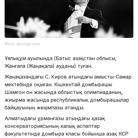
Фото: discogs.com
Ұялықұм ауылында (Батыс Қазақстан облысы,
Жанғала (Жаңақала) ауданы) туған.
Жаңақазандағы С. Киров атындағы Қамысты-Самар
мектебінде оқыған. Кішкентай домбырашы
Шамғон он жасында облыстық олимпиаданың,
жиырма жасында республикалық домбырашылар
байқауының жеңімпазы атанды.
Алматыдағы Құрманғазы атындағы қазақ
консерваториясының халық аспаптар
факультетінде домбыра класы бойынша Қазақ КСР