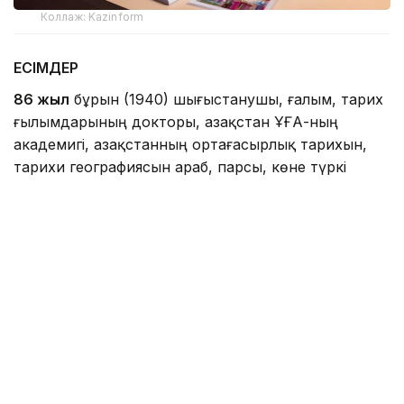
Коллаж: Kazinform
ЕСІМДЕР
86 жыл
бұрын (1940) шығыстанушы, ғалым, тарих
ғылымдарының докторы, Қазақстан ҰҒА-ның
академигі, Қазақстанның ортағасырлық тарихын,
тарихи географиясын араб, парсы, көне түркі
жазба ескерткіштері негізінде зерттеуші
Болат
Ешмұхаметұлы КӨМЕКОВ
дүниеге келді.