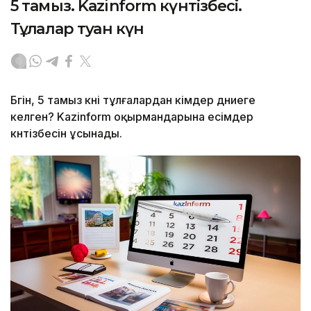
5 тамыз. Kazinform күнтізбесі.
Тұлғалар туған күн
Бүгін, 5 тамыз күні тұлғалардан кімдер дүниеге
келген? Kazinform оқырмандарына есімдер
күнтізбесін ұсынады.