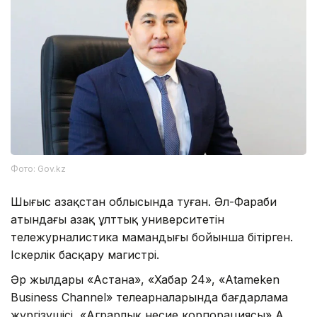
Фото: Gov.kz
Шығыс Қазақстан облысында туған. Әл-Фараби
атындағы Қазақ ұлттық университетін
тележурналистика мамандығы бойынша бітірген.
Іскерлік басқару магистрі.
Әр жылдары «Астана», «Хабар 24», «Atameken
Business Channel» телеарналарында бағдарлама
жүргізушісі, «Аграрлық несие корпорациясы» АҚ,