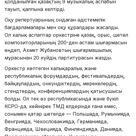
қолданылған қазақтың 9 музыкалық аспабын
тауып, қалпына келтірді.
Оқу репертуарының ондаған әдістемелік
бағдарламалары мен оқу құралдары жасалды.
Ол халық аспаптар оркестріне қазақ, орыс, шетел
композиторларының 200-ден астам шығармасын
өңдеп, Ахмет Жұбановтың шығармашылық
мұрасынан 20 күйдің партитурасын жазды.
Оркестр көптеген халықаралық және
республикалық форумдардың, фестивальдердің,
байқаулардың, онкүндіктердің, мерекелердің,
стендтердің, конференциялардың қатысушысы
болды. Ол тек өз республикасында және бүкіл
КСРО-да, кейінірек ТМД елдерінде ғана емес,
сонымен қатар шетелде — Польшада, Румынияда,
Венгрияда, Чехословакияда, Германияда,
Францияда, Швецияда, Финляндияда, Данияда,