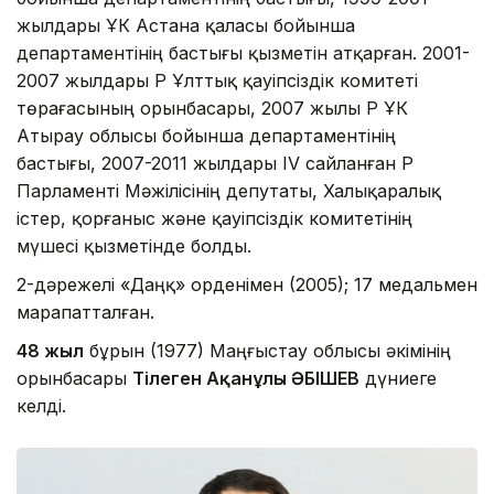
жылдары ҰҚК Астана қаласы бойынша
департаментінің бастығы қызметін атқарған. 2001-
2007 жылдары ҚР Ұлттық қауіпсіздік комитеті
төрағасының орынбасары, 2007 жылы ҚР ҰҚК
Атырау облысы бойынша департаментінің
бастығы, 2007-2011 жылдары IV сайланған ҚР
Парламенті Мәжілісінің депутаты, Халықаралық
істер, қорғаныс және қауіпсіздік комитетінің
мүшесі қызметінде болды.
2-дәрежелі «Даңқ» орденімен (2005); 17 медальмен
марапатталған.
4
8 жыл
бұрын (1977) Маңғыстау облысы әкімінің
орынбасары
Тілеген Ақанұлы ӘБІШЕВ
дүниеге
келді.