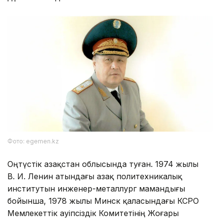
Фото: egemen.kz
Оңтүстік Қазақстан облысында туған. 1974 жылы
В. И. Ленин атындағы Қазақ политехникалық
институтын инженер-металлург мамандығы
бойынша, 1978 жылы Минск қаласындағы КСРО
Мемлекеттік Қауіпсіздік Комитетінің Жоғары