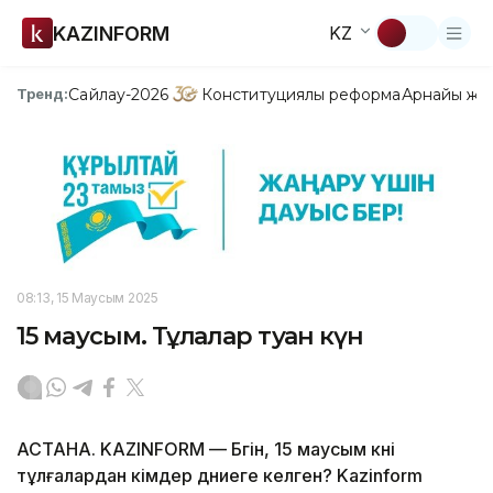
KAZINFORM
KZ
Сайлау-2026
Конституциялық реформа
Арнайы жо
Тренд:
08:13, 15 Маусым 2025
15 маусым. Тұлғалар туған күн
АСТАНА. KAZINFORM — Бүгін, 15 маусым күні
тұлғалардан кімдер дүниеге келген? Kazinform