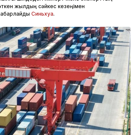
өткен жылдың сәйкес кезеңімен
 хабарлайды
Синьхуа
.