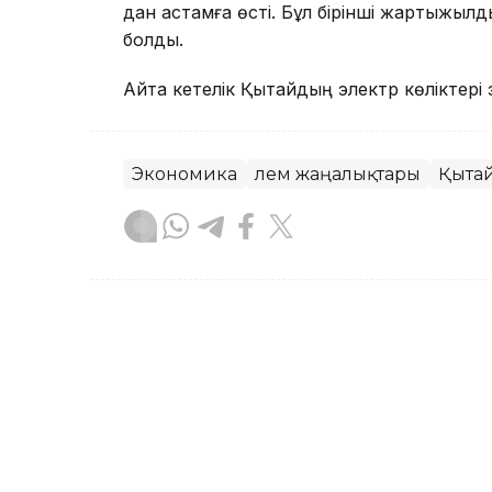
дан астамға өсті. Бұл бірінші жартыжылд
болды.
Айта кетелік Қытайдың электр көліктері
Экономика
Әлем жаңалықтары
Қыта
Назым Бөлесова
Авторлар
22:20, 07 Тамыз 2026
АҚШ-тың 12 штатындағы 