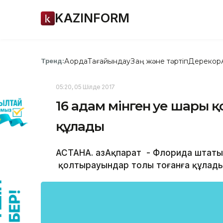
KAZINFORM
Ақорда
Тағайындау
Заң және тәртіп
Дерекқор
Тренд:
05:20, 05 Шілде 2017
16 адам мінген әуе шары
құлады
АСТАНА. ҚазАқпарат - Флорида штаты
қолтырауындар толы тоғанға құлады