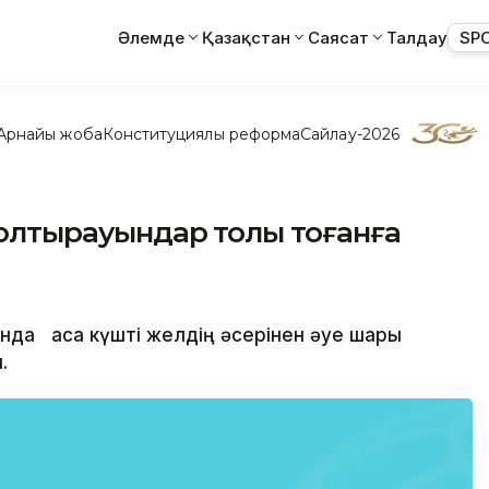
Әлемде
Қазақстан
Саясат
Талдау
SP
Арнайы жоба
Конституциялық реформа
Сайлау-2026
 қолтырауындар толы тоғанға
нда аса күшті желдің әсерінен әуе шары
.