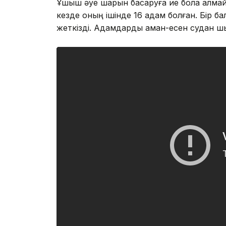
Ұшқыш әуе шарын басқаруға ие бола алма
кезде оның ішінде 16 адам болған. Бір б
жеткізді. Адамдарды аман-есен судан шығ