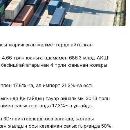
асы жариялаған мәліметтерде айтылған.
мы 4,66 трлн юаньға (шамамен 686,3 млрд АҚШ
 бесінші ай қатарынан 4 трлн юаньнан жоғары
пен 17,8%-ға, ал импорт 21,2%-ға өсті.
алығында Қытайдың тауар айналымы 30,13 трлн
ңімен салыстырғанда 17,3%-ға ұлғайды.
н 3D-принтерлерді қоса алғанда, жоғары
ткен жылдың осы кезеңімен салыстырғанда 50%-