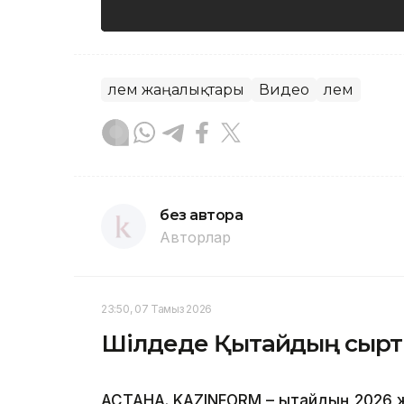
Әлем жаңалықтары
Видео
Әлем
без автора
Авторлар
23:50, 07 Тамыз 2026
Шілдеде Қытайдың сыртқы
АСТАНА. KAZINFORM – Қытайдың 2026 