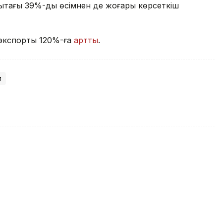
ықтағы 39%-дық өсімнен де жоғары көрсеткіш
 экспорты 120%-ға
артты
.
й
су жүйелері кибершабуылға