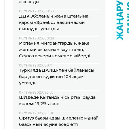
жасалды
08 тамыз 2026, 00:56
ДДҰ Эболаның жаңа штамына
қарсы «Эрвебо» вакцинасын
сынауды ұсынды
08 тамыз 2026, 00:38
Испания мигранттардың жаңа
жаппай ағымынан қауіптеніп,
Сеутаға әскери кемелер жіберді
08 тамыз 2026, 00:11
Түркияда ДАИШ-пен байланысы
бар деген күдікпен 104 адам
ұсталды
07 тамыз 2026, 23:50
Шілдеде Қытайдың сыртқы сауда
көлемі 19,2%-ға өсті
07 тамыз 2026, 23:31
Ормуз бұғазындағы шиеленіс мұнай
бағасының өсуіне әсер етті