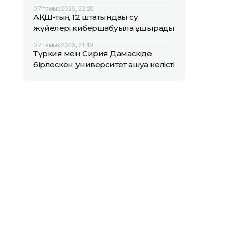
07 тамыз 2026, 22:20
АҚШ-тың 12 штатындағы су
жүйелері кибершабуылға ұшырады
07 тамыз 2026, 21:49
Түркия мен Сирия Дамаскіде
бірлескен университет ашуға келісті