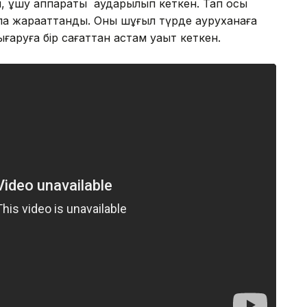
й, ұшу аппараты аударылып кеткен. Тап осы
ала жарақаттанды. Оны шұғыл түрде ауруханаға
аруға бір сағаттан астам уақыт кеткен.