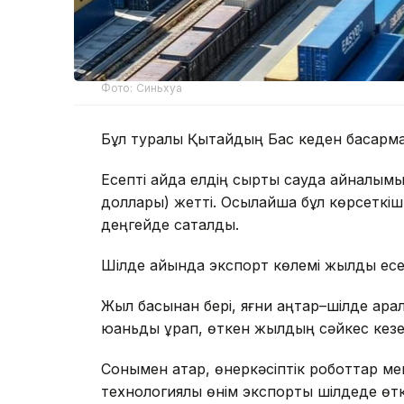
Фото: Синьхуа
Бұл туралы Қытайдың Бас кеден басқарм
Есепті айда елдің сыртқы сауда айналы
доллары) жетті. Осылайша бұл көрсеткіш
деңгейде сақталды.
Шілде айында экспорт көлемі жылдық есеп
Жыл басынан бері, яғни қаңтар–шілде ар
юаньды құрап, өткен жылдың сәйкес кезе
Сонымен қатар, өнеркәсіптік роботтар ме
технологиялық өнім экспорты шілдеде ө