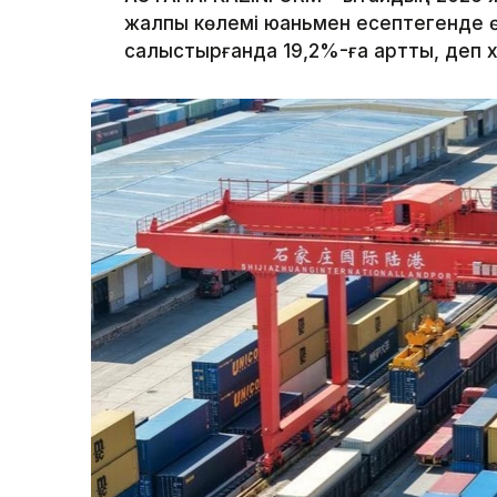
жалпы көлемі юаньмен есептегенде 
салыстырғанда 19,2%-ға артты, деп