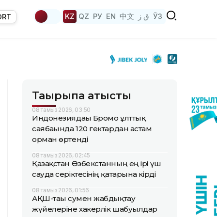
KZ
QZ
РУ
EN
中文
ق ز
ЎЗ
ORT
Тақырыпқа қатысты
08 тамыз 2026, 03:50
Индонезиядағы Бромо ұлттық
саябағында 120 гектардан астам
орман өртенді
08 тамыз 2026, 02:45
Қазақстан Өзбекстанның ең ірі үш
сауда серіктесінің қатарына кірді
08 тамыз 2026, 01:56
АҚШ-тағы сумен жабдықтау
жүйелеріне хакерлік шабуылдар