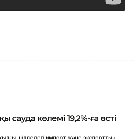
 сауда көлемі 19,2%-ға өсті
жылғы шілдедегі импорт және экспорттың