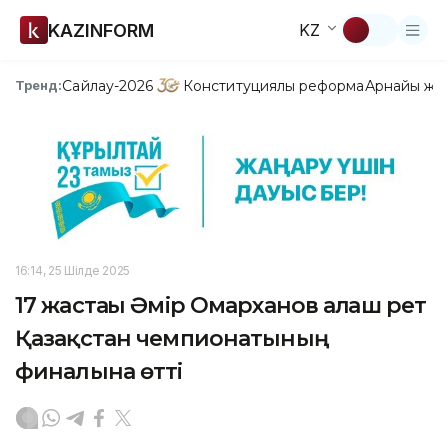
KAZINFORM
KZ
Сайлау-2026
Конституциялық реформа
Арнайы жо
Тренд:
16:14, 25 Шілде 2025
17 жастағы Әмір Омарханов алғаш рет
Қазақстан чемпионатының
финалына өтті