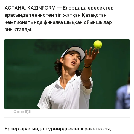
АСТАНА. KAZINFORM — Елордада ересектер
арасында теннистен өтіп жатқан Қазақстан
чемпионатында финалға шыққан ойыншылар
анықталды.
Фото: ҚТФ
Ерлер арасында турнирдің екінші ракеткасы,