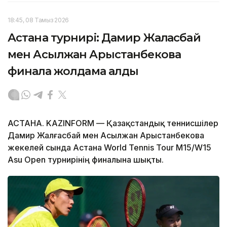
18:45, 08 Тамыз 2026
Астана турнирі: Дамир Жалғасбай
мен Асылжан Арыстанбекова
финалға жолдама алды
АСТАНА. KAZINFORM — Қазақстандық теннисшілер
Дамир Жалғасбай мен Асылжан Арыстанбекова
жекелей сында Астана World Tennis Tour M15/W15
Asu Open турнирінің финалына шықты.