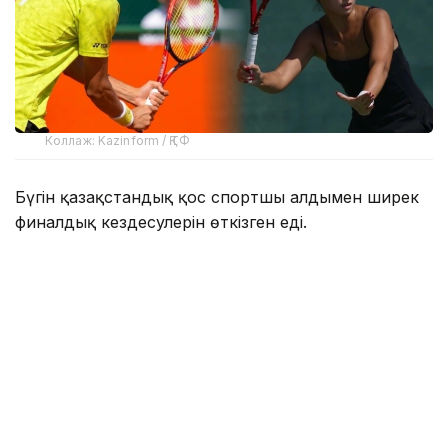
Коллаж: Kazinform / ҚТФ
Бүгін қазақстандық қос спортшы алдымен ширек
финалдық кездесулерін өткізген еді.
Содан соң Дамир Жалғасбай жартылай финалда
әлемнің 578-інші, доданың 2-ракеткасы, үндістандық
Саси Кумар Мукундқа қарсы келді.
Бірінші партияда Дамир 4:0 есебімен алда
тұрғаннан кейін үндістандық теннисші матчты
жалғастырудан бас тартты.
Д.Жалғасбай финалда әлемнің 652-ракеткасы,
жапониялық Сюнсукэ Мицуимен чемпиондық