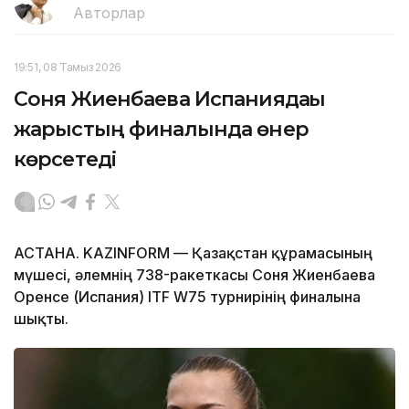
Авторлар
19:51, 08 Тамыз 2026
Соня Жиенбаева Испаниядағы
жарыстың финалында өнер
көрсетеді
АСТАНА. KAZINFORM — Қазақстан құрамасының
мүшесі, әлемнің 738-ракеткасы Соня Жиенбаева
Оренсе (Испания) ITF W75 турнирінің финалына
шықты.