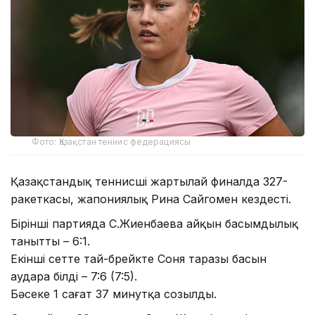
Фото: Қазақстан теннис федерациясы
Қазақстандық теннисші жартылай финалда 327-
ракеткасы, жапониялық Рина Сайгомен кездесті.
Бірінші партияда С.Жиенбаева айқын басымдылық
танытты – 6:1.
Екінші сетте тай-брейкте Соня таразы басын
аудара білді – 7:6 (7:5).
Бәсеке 1 сағат 37 минутқа созылды.