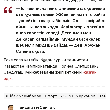
— Ел чемпионатының финалына шыққаныма
өте қуаныштымын. Жібекпен матчтың оңайға
түспейтінін жақсы білемін. Ол — тәжірибелі
ойыншы, көп жылдан бері жоғары деңгейде
өнер көрсетіп келеді. Дегенмен мен
де қарап қалмаймын. Мұндай бәсекелер
шеберлігімізді шыңдайды, — деді Аружан
Сағындықова.
Еске сала кетейік, бұдан бұрын теннистен
Қазақстан чемпионатында Полина Слепцованың
Сандуғаш Кенжебаеваны жеңіп кеткенін
жазған
едік
.
Жібек Құламбаева
Спорт
Әмір Омарханов
Тенн
Ғайсағали Сейтақ