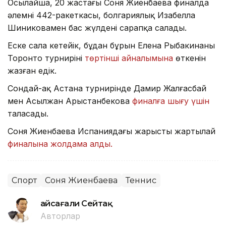
Осылайша, 20 жастағы Соня Жиенбаева финалда
әлемнің 442-ракеткасы, болгариялық Изабелла
Шиниковамен бас жүлдені сарапқа салады.
Еске сала кетейік, бұдан бұрын Елена Рыбакинаның
Торонто турнирінің
төртінші айналымына
өткенін
жазған едік.
Сондай-ақ Астана турнирінде Дамир Жалғасбай
мен Асылжан Арыстанбекова
финалға шығу үшін
таласады.
Соня Жиенбаева Испаниядағы жарыстың жартылай
финалына жолдама алды.
Спорт
Соня Жиенбаева
Теннис
Ғайсағали Сейтақ
Авторлар