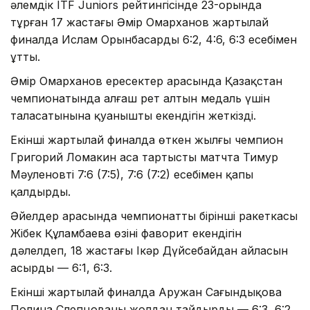
әлемдік ITF Juniors рейтингісінде 23-орында
тұрған 17 жастағы Әмір Омарханов жартылай
финалда Ислам Орынбасарды 6:2, 4:6, 6:3 есебімен
ұтты.
Әмір Омарханов ересектер арасында Қазақстан
чемпионатында алғаш рет алтын медаль үшін
таласатынына қуанышты екендігін жеткізді.
Екінші жартылай финалда өткен жылғы чемпион
Григорий Ломакин аса тартысты матчта Тимур
Мәуленовті 7:6 (7:5), 7:6 (7:2) есебімен қапы
қалдырды.
Әйелдер арасында чемпионаттың бірінші ракеткасы
Жібек Құламбаева өзінің фаворит екендігін
дәлелдеп, 18 жастағы Іңкәр Дүйсебайдан айласын
асырды — 6:1, 6:3.
Екінші жартылай финалда Аружан Сағындықова
Полина Слепцованы жолдан тайдырды — 6:3, 6:2.