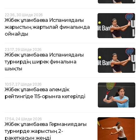
22:36, 30 Шілде 2026
Жібек Құламбаева Испаниядағы
жарыстың жартылай финалында
ойнайды
23:17, 29 Шілде 2026
Жібек Құламбаева Испаниядағы
турнирдің ширек финалына
шықты
10:57, 27 Шілде 2026
Жібек Құламбаева әлемдік
рейтингіде 115-орынға көтерілді
17:54, 24 Шілде 2026
Жібек Құламбаева Германиядағы
турнирде жарыстың 2-
ракеткасын жеңді