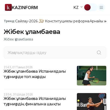
KAZINFORM
KZ
Сайлау-2026
Конституциялық реформа
Арнайы жо
Тренд:
Жібек Құламбаева
Жібек Құламбаева
21:43, 01 Тамыз 2026
Жібек Құламбаева Испаниядағы
турнирде топ жарды
23:54, 31 Шілде 2026
Жібек Құламбаева Испаниядағы
турнирдің финалына шықты