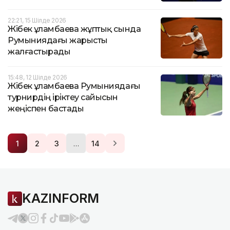
22:21, 15 Шілде 2026
Жібек Құламбаева жұптық сында
Румыниядағы жарысты
жалғастырады
15:48, 12 Шілде 2026
Жібек Құламбаева Румыниядағы
турнирдің іріктеу сайысын
жеңіспен бастады
…
1
2
3
14
KAZINFORM