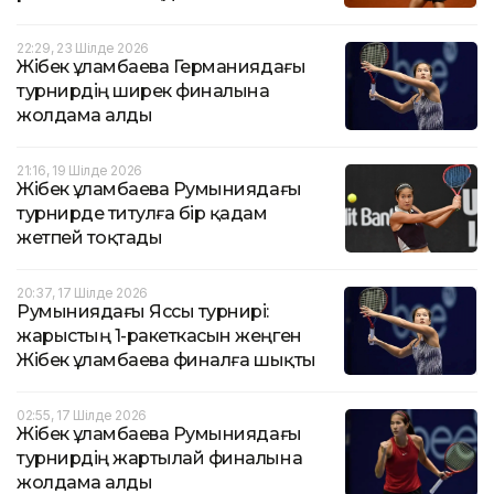
22:29, 23 Шілде 2026
Жібек Құламбаева Германиядағы
турнирдің ширек финалына
жолдама алды
21:16, 19 Шілде 2026
Жібек Құламбаева Румыниядағы
турнирде титулға бір қадам
жетпей тоқтады
20:37, 17 Шілде 2026
Румыниядағы Яссы турнирі:
жарыстың 1-ракеткасын жеңген
Жібек Құламбаева финалға шықты
02:55, 17 Шілде 2026
Жібек Құламбаева Румыниядағы
турнирдің жартылай финалына
жолдама алды