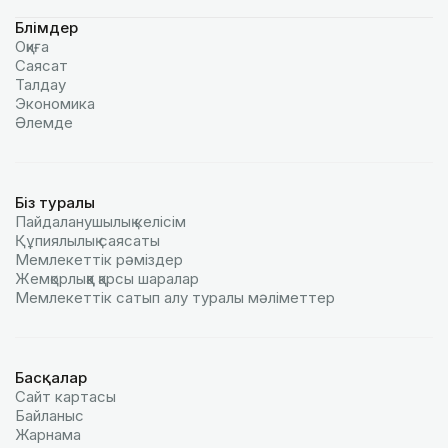
Бөлімдер
Оқиға
Саясат
Талдау
Экономика
Әлемде
Біз туралы
Пайдаланушылық келiciм
Құпиялылық саясаты
Мемлекеттік рәміздер
Жемқорлыққа қарсы шаралар
Мемлекеттік сатып алу туралы мәлiметтер
Басқалар
Сайт картасы
Байланыс
Жарнама