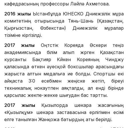
кафедрасының профессоры Ләйлә Ахметова.
2016 жылы
Ыстанбұлда ЮНЕСКО Дүниежүзілік мұра
комитетінің отырысында Тянь-Шань (Қазақстан,
Қырғызстан, Өзбекстан) Дүниежүзілік мұралар
тізіміне кіргізілді.
2017 жылы
Оңтүстік Кореяда Әскери теңіз
академиясында білім алып жүрген Қазақстан
курсанты Бақтияр Күйкен Кореяның Чинджу
қаласында өткен әуесқой боксшылар арасындағы
жарыста алтын медальға ие болды. Спортшы екі
айқаста 3:0 есебімен жеңіске жетіп, біреуі
техникалық нокаутпен аяқталды, ал енді бірінде
қарсылас жекпе-жекке шығудан бас тартты.
2017 жылы
Қызылорда шекара жасағының
«Қызылқұм» шекара заставасына ерлігімен есімі
елге танылған Жанқожа батырдың аты берілді.