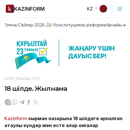
KAZINFORM
KZ
Сайлау-2026
Конституциялық реформа
Арнайы жо
Тренд:
07:00, 18 Шілде 2024
18 шілде. Жылнама
Kazinform
оқырман назарына 18 шілдеге арналған
атаулы күндер мен есте қалар оқиғалар