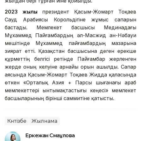
жылдан бері тұрған үйіне қойылды.
2023 жылы
президент Қасым-Жомарт Тоқаев
Сауд Арабиясы Корольдігіне жұмыс сапарын
бастады. Мемлекет басшысы Мединадағы
Мұхаммед Пайғамбардың әл-Масжид ан-Нәбауи
мешітінде Мұхаммед пайғамбардың мазарына
зиярат етті. Қазақстан басшысына деген ерекше
құрметтің белгісі ретінде Пайғамбар жерленген
жерде оның келуіне арнайы орын ашылды. Сапар
аясында Қасым-Жомарт Тоқаев Жидда қаласында
өткен «Орталық Азия + Парсы шығанағы араб
мемлекеттері ынтымақтастығы кеңесі» мемлекет
басшыларының бірінші саммитіне қатысты.
Күнтізбе
Жылнама
Еркежан Смағұлова