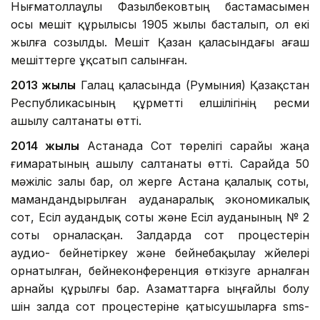
Нығматоллаұлы Фазылбековтың бастамасымен
осы мешіт құрылысы 1905 жылы басталып, ол екі
жылға созылды. Мешіт Қазан қаласындағы ағаш
мешіттерге ұқсатып салынған.
2013 жылы
Галац қаласында (Румыния) Қазақстан
Республикасының құрметті елшілігінің ресми
ашылу салтанаты өтті.
2014 жылы
Астанада Сот төрелігі сарайы жаңа
ғимаратының ашылу салтанаты өтті. Сарайда 50
мәжіліс залы бар, ол жерге Астана қалалық соты,
мамандандырылған ауданаралық экономикалық
сот, Есіл аудандық соты және Есіл ауданының № 2
соты орналасқан. Залдарда сот процестерін
аудио- бейнетіркеу және бейнебақылау жүйелері
орнатылған, бейнеконференция өткізуге арналған
арнайы құрылғы бар. Азаматтарға ыңғайлы болу
үшін залда сот процестеріне қатысушыларға sms-