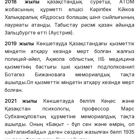
2018 жылы
қазақстандық суретші, АТОМ
жобасының құрметті елшісі Кәріпбек Күйіков
Халықаралық «Ядросыз болашақ үшін» сыйлығының
лауреаты атанды. Табыстау рәсімі қазан айында
Зальцбургте өтті (Аустрия).
2019 жылы
Көкшетауда Қазақстандағы қызметтік
міндетін атқару кезінде мерт болған жалғыз
полицей-әйел, Ақмола облыстық ІІБ медицина
қызметінің бастығы ішкі қызмет подполковнигі
Ботагөз Бижановаға мемориалдық тақта
ашылды.Ол қызметтік міндетін атқару кезінде мерт
болған.
2021 жылы
Көкшетауда белгілі Кеңес және
Қазақстан психологы, профессор Марс
Субханқұловтың құрметіне мемориалдық тақта
ашылды. Оның «Бақыт - бұл сен және өмірің, ол
қайталанбайды» деген сөздері жазылған белгі 1935