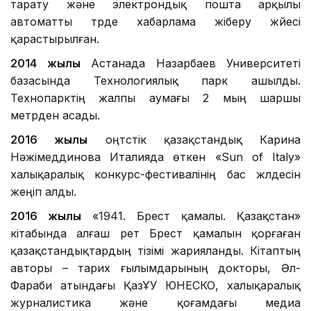
тарату және электрондық пошта арқылы
автоматты түрде хабарлама жіберу жүйесі
қарастырылған.
2014 жылы
Астанада Назарбаев Университеті
базасында Технологиялық парк ашылды.
Технопарктің жалпы аумағы 2 мың шаршы
метрден асады.
2016 жылы
оңтүстік қазақстандық Карина
Нәжімеддинова Италияда өткен «Sun оf Italy»
халықаралық конкурс-фестивалінің бас жүлдесін
жеңіп алды.
2016 жылы
«1941. Брест қамалы. Қазақстан»
кітабында алғаш рет Брест қамалын қорғаған
қазақстандықтардың тізімі жарияланды. Кітаптың
авторы – тарих ғылымдарының докторы, Әл-
Фараби атындағы ҚазҰУ ЮНЕСКО, халықаралық
журналистика және қоғамдағы медиа