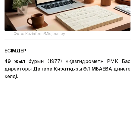
Фото: Kazinform/Midjourney
ЕСІМДЕР
49 жыл
бұрын (1977) «Қазгидромет» РМК Бас
директоры
Данара Қизатқызы ӘЛІМБАЕВА
дүниеге
келді.