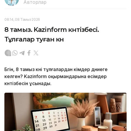
Авторлар
08:14, 08 Тамыз 2026
8 тамыз. Kazinform күнтізбесі.
Тұлғалар туған күн
Бүгін, 8 тамыз күні тұлғалардан кімдер дүниеге
келген? Kazinform оқырмандарына есімдер
күнтізбесін ұсынады.