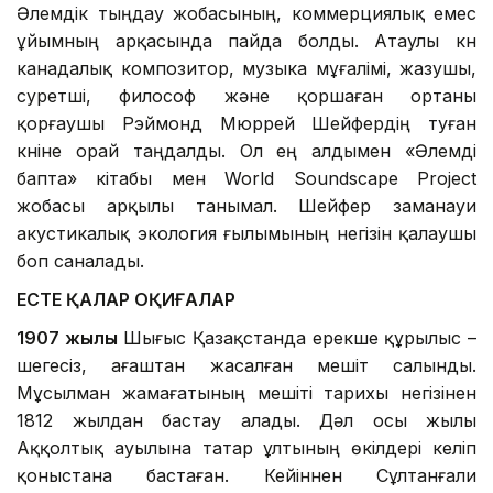
Әлемдік тыңдау жобасының, коммерциялық емес
ұйымның арқасында пайда болды. Атаулы күн
канадалық композитор, музыка мұғалімі, жазушы,
суретші, философ және қоршаған ортаны
қорғаушы Рэймонд Мюррей Шейфердің туған
күніне орай таңдалды. Ол ең алдымен «Әлемді
бапта» кітабы мен World Soundscape Project
жобасы арқылы танымал. Шейфер заманауи
акустикалық экология ғылымының негізін қалаушы
боп саналады.
ЕСТЕ ҚАЛАР ОҚИҒАЛАР
1907 жылы
Шығыс Қазақстанда ерекше құрылыс –
шегесіз, ағаштан жасалған мешіт салынды.
Мұсылман жамағатының мешіті тарихы негізінен
1812 жылдан бастау алады. Дәл осы жылы
Аққолтық ауылына татар ұлтының өкілдері келіп
қоныстана бастаған. Кейіннен Сұлтанғали