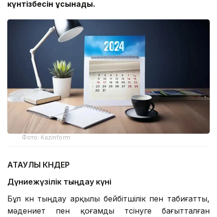
күнтізбесін ұсынады.
Фото: Kazinform
АТАУЛЫ КҮНДЕР
Дүниежүзілік тыңдау күні
Бұл күн тыңдау арқылы бейбітшілік пен табиғатты,
мәдениет пен қоғамды түсінуге бағытталған