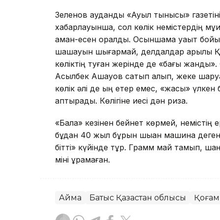
Зеленов аудандық «Ауыл тынысы» газеті
хабарлауынша, сол көлік немістердің мұ
аман-есен оралды. Осыншама уақыт бойы 
шашауын шығармай, делдалдар арқылы Қаз
көліктің туған жерінде де «бағы жанды». О
Асылбек Ашауов сатып алып, жеке шаруа
көлік әлі де қыңқ етер емес, «жасы» үлке
қаптырады. Көлігіне иесі дән риза.
«Бала» кезінен бейнет көрмей, немістің е
бұдан 40 жыл бұрын шыққан машина дегенге
бітті» күйінде тұр. Грамм май тамып, ша
міні құрамаған.
Аймақ
Батыс Қазақстан облысы
Қоғам