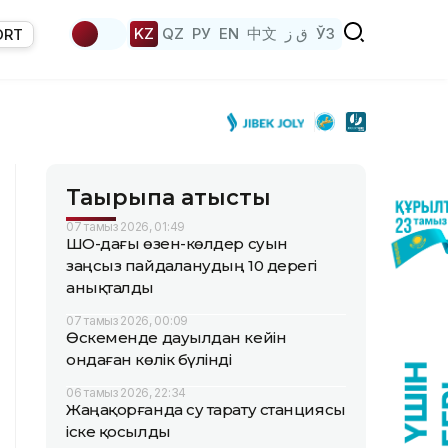
KZ
QZ
РУ
EN
中文
ق ز
ЎЗ
ORT
Тақырыпқа қатысты
07 тамыз 2026, 01:49
ШҚО-дағы өзен-көлдер суын
заңсыз пайдаланудың 10 дерегі
анықталды
07 тамыз 2026, 00:09
Өскеменде дауылдан кейін
ондаған көлік бүлінді
06 тамыз 2026, 22:34
Жаңақорғанда су тарату станциясы
іске қосылды