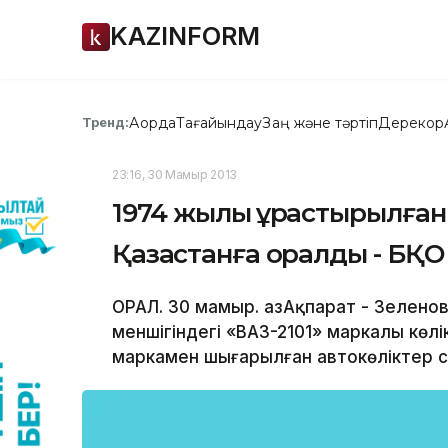
KAZINFORM
Ақорда
Тағайындау
Заң және тәртіп
Дерекқор
Тренд:
23:16, 30 Мамыр 2013
1974 жылы құрастырылған 
Қазақстанға оралды - БҚО
ОРАЛ. 30 мамыр. ҚазАқпарат - Зелен
меншігіндегі «ВАЗ-2101» маркалы көл
маркамен шығарылған автокөліктер с