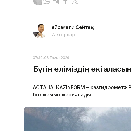
Ғайсағали Сейтақ
Авторлар
07:30, 06 Тамыз 2026
Бүгін еліміздің екі қала
АСТАНА. KAZINFORM – «Қазгидромет» Р
болжамын жариялады.