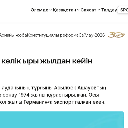
Әлемде
Қазақстан
Саясат
Талдау
SP
Арнайы жоба
Конституциялық реформа
Сайлау-2026
көлік қырық жылдан кейін
ов ауданының тұрғыны Асылбек Ашауовтың
ік сонау 1974 жылы құрастырылған. Осы
ол жылы Германияға экспортталған екен.