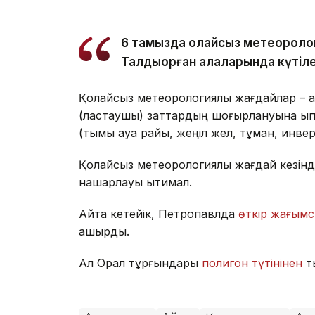
6 тамызда қолайсыз метеороло
Талдықорған қалаларында күтіле
Қолайсыз метеорологиялық жағдайлар – а
(ластаушы) заттардың шоғырлануына ықпа
(тымық ауа райы, жеңіл жел, тұман, инве
Қолайсыз метеорологиялық жағдай кезінд
нашарлауы ықтимал.
Айта кетейік, Петропавлда
өткір жағымс
қашырды.
Ал Орал тұрғындары
полигон түтінінен
т