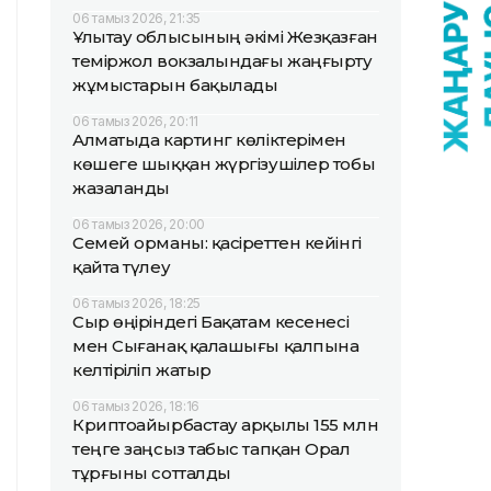
06 тамыз 2026, 21:35
Ұлытау облысының әкімі Жезқазған
теміржол вокзалындағы жаңғырту
жұмыстарын бақылады
06 тамыз 2026, 20:11
Алматыда картинг көліктерімен
көшеге шыққан жүргізушілер тобы
жазаланды
06 тамыз 2026, 20:00
Семей орманы: қасіреттен кейінгі
қайта түлеу
06 тамыз 2026, 18:25
Сыр өңіріндегі Бақатам кесенесі
мен Сығанақ қалашығы қалпына
келтіріліп жатыр
06 тамыз 2026, 18:16
Криптоайырбастау арқылы 155 млн
теңге заңсыз табыс тапқан Орал
тұрғыны сотталды