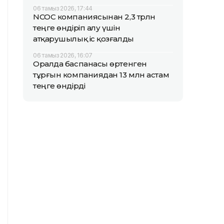
06 тамыз 2026, 17:44
NCOC компаниясынан 2,3 трлн
теңге өндіріп алу үшін
атқарушылық іс қозғалды
06 тамыз 2026, 16:07
Оралда баспанасы өртенген
тұрғын компаниядан 13 млн астам
теңге өндірді