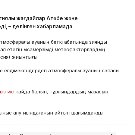
гиялық жағдайлар Ақтөбе және
ді, – делінген хабарламада.
тмосфералық ауаның беткі қабатында зиянды
л ететін қысқамерзімді метеофакторлардың
рсия) жиынтығы.
е елдімекендердегі атмосфералық ауаның сапасы
ыз иіс
пайда болып, тұрғындардың мазасын
ыныс алу қиындағанын айтып шағымданды.