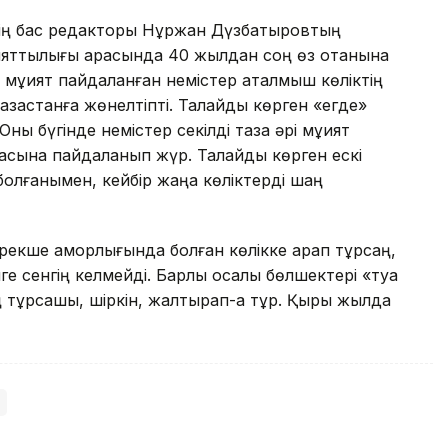
нің бас редакторы Нұржан Дүзбатыровтың
қияттылығы арқасында 40 жылдан соң өз отанына
мұқият пайдаланған немістер аталмыш көліктің
ақстанға жөнелтіпті. Талайды көрген «егде»
ны бүгінде немістер секілді таза әрі мұқият
сына пайдаланып жүр. Талайды көрген ескі
н болғанымен, кейбір жаңа көліктерді шаң
рекше қамқорлығында болған көлікке қарап тұрсаң,
 сенгің келмейді. Барлық қосалқы бөлшектері «туа
ң тұрсашы, шіркін, жалтырап-ақ тұр. Қырық жылда