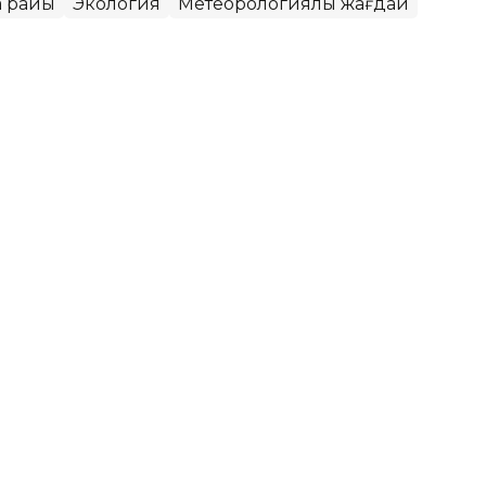
а райы
Экология
Метеорологиялық жағдай
қаласында ауа сапасы
ет
МК еліміздегі ауа сапасына қатысты