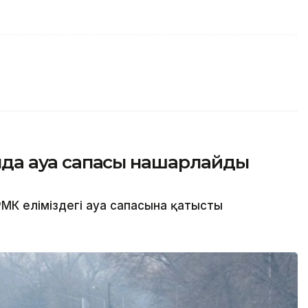
сында ауа сапасы нашарлайды
МК еліміздегі ауа сапасына қатысты