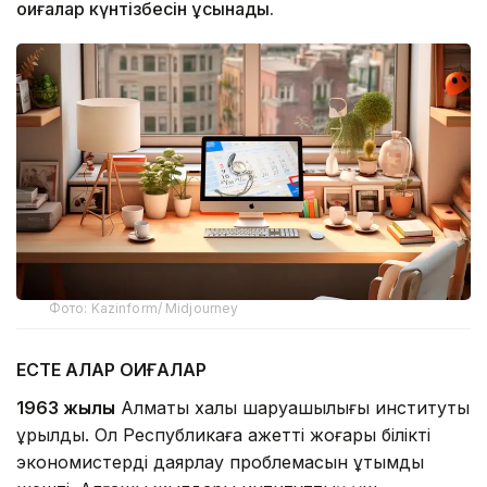
оқиғалар күнтізбесін ұсынады.
Фото: Kazinform/ Midjourney
ЕСТЕ ҚАЛАР ОҚИҒАЛАР
1963 жылы
Алматы халық шаруашылығы институты
құрылды. Ол Республикаға қажетті жоғары білікті
экономистерді даярлау проблемасын ұтымды