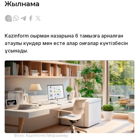
Жылнама
Kazinform оқырман назарына 6 тамызға арналған
атаулы күндер мен есте қалар оқиғалар күнтізбесін
ұсынады.
Фото: Kazinform/ Midjourney