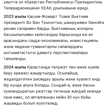
уақытта ол «Қазақстан Республикасы Президентінің
Телерадиокешені» КЕАҚ құрылымына кіреді.
2023 жылы
Қасым-Жомарт Тоқаев Вьетнам
президенті Во Ван Тхыонгтың шақыруымен Ханойға
ресми сапармен барды. Вьетнамның жоғарғы
басшылығымен келіссөздер барысында екі ел
арасындағы сауда-экономикалық, инвестициялық
және мәдени-гуманитарлық салалардағы
ынтымақтастықты дамыту перспективалары
талқыланды.
2024 жылы
Қазақстанда төлқұжат пен жеке куәлік
беру ережесі жаңартылды. Осылайша,
жеделдетілген рәсімдеу арқылы жеке куәлікті енді
бір күнде алуға болады. Сондай-ақ, жеке басын
куәландыратын құжаттар төтенше жағдай кезінде
ғана емес, ол аяқталғаннан кейін 30 күн бойы
жарамды болып есептеледі.