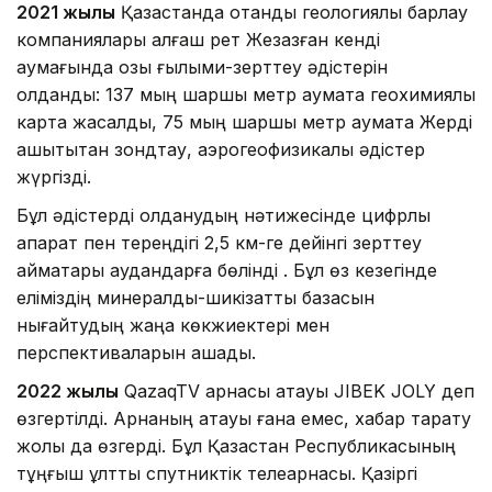
2021 жылы
Қазақстанда отандық геологиялық барлау
компаниялары алғаш рет Жезқазған кенді
аумағында озық ғылыми-зерттеу әдістерін
қолданды: 137 мың шаршы метр аумақта геохимиялық
карта жасалды, 75 мың шаршы метр аумақта Жерді
қашықтықтан зондтау, аэрогеофизикалық әдістер
жүргізді.
Бұл әдістерді қолданудың нәтижесінде цифрлық
ақпарат пен тереңдігі 2,5 км-ге дейінгі зерттеу
аймақтары аудандарға бөлінді . Бұл өз кезегінде
еліміздің минералдық-шикізаттық базасын
нығайтудың жаңа көкжиектері мен
перспективаларын ашады.
2022 жылы
QazaqTV арнасы атауы JIBEK JOLY деп
өзгертілді. Арнаның атауы ғана емес, хабар тарату
жолы да өзгерді. Бұл Қазақстан Республикасының
тұңғыш ұлттық спутниктік телеарнасы. Қазіргі