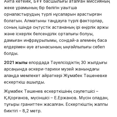
Айта кетейік, БҰҰ басшылығы аталған миссияның
жеке құрамының бір бөлігін уақытша
орналастырудың түрлі нұсқаларын қарастырған
болатын. Алматыны таңдауға түрлі факторлар,
соның ішінде оңтүстік астананың ірі өңірлік қаржы
және іскерлік белсенділік орталығы болуы,
дамыған инфрақұрылымы, сондай-ақ әлемнің басқа
елдерімен әуе қатынасының ыңғайлылығы себеп
болды.
2021 жылы
елордада Тәуелсіздіктің 30 жылдығы
қарсаңында әскери-тарихи музей жанындағы
алаңда мемлекет қайраткері Жұмабек Тәшеневке
ескерткіш ашылды.
Жұмабек Тәшенев ескерткішінің сәулетшісі –
Қ.Қорғанов, мүсіншісі – Е.Ержанов. Мүсін қоладан,
тұғыры граниттен жасалған. Ескерткіштің жалпы
биіктігі – 8,2 метр.