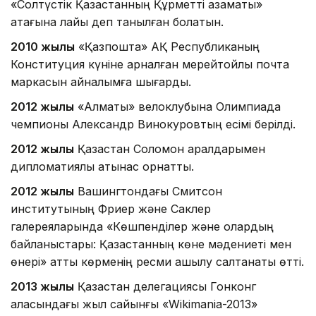
«Солтүстік Қазақстанның Құрметті азаматы»
атағына лайық деп танылған болатын.
2010 жылы
«Қазпошта» АҚ Республиканың
Конституция күніне арналған мерейтойлық почта
маркасын айналымға шығарды.
2012 жылы
«Алматы» велоклубына Олимпиада
чемпионы Александр Винокуровтың есімі берілді.
2012 жылы
Қазақстан Соломон аралдарымен
дипломатиялық қатынас орнатты.
2012 жылы
Вашингтондағы Смитсон
институтының Фриер және Саклер
галереяларында «Көшпенділер және олардың
байланыстары: Қазақстанның көне мәдениеті мен
өнері» атты көрменің ресми ашылу салтанаты өтті.
2013 жылы
Қазақстан делегациясы Гонконг
қаласындағы жыл сайынғы «Wikimania-2013»