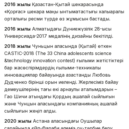
2016 жылы
Қазақстан-Қытай шекарасында
«Қорғас» шекара маңы ынтымақтастығы халықаралық
орталығы ресми түрде өз жұмысын бастады.
2016 жылы
Алматыдағы Дүниежүзілік 28-қысқы
Универсиада-2017 медалінің дизайны бекітілді.
2018 жылы
Чуньцын қаласында (Қытай) өткен
CASTIC-2018 (The 33 China adolescents science
&technology innovation contest) ғылыми жетістіктері
бар жасөспірімдердің ғылыми-техникалық
инновациялар байқауында қазақстандық Любовь
Дудченко бірінші орын иеленді. Жерлесіміз байқау
демеушілерінің тағы екі арнаулы аталымдарын –
Гао Шичи атындағы Қордың ақшалай сыйлығын
және Чунцын қаласындағы компанияның ақшалай
сыйлығын жеңіп алды.
2020 жылы
Астана қаласындағы Оқушылар
сарайында «Әл-Фараби әлемі» оқу-тәрбие беру