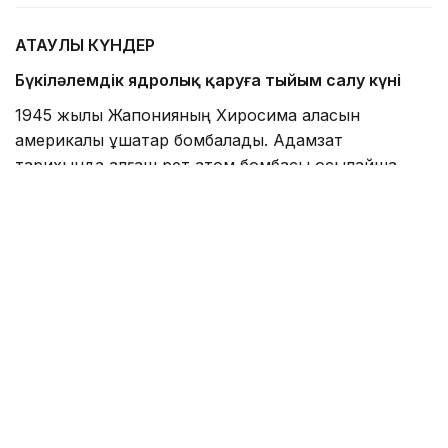
АТАУЛЫ КҮНДЕР
Бүкіләлемдік ядролық қаруға тыйым салу күні
1945 жылы Жапонияның Хиросима қаласын
америкалық ұшақтар бомбалады. Адамзат
тарихында алғаш рет атом бомбасы осылайша
қолданылды. Таңертеңгі сағат 8:15–те американдық
B-29 Enola Gay ұшағынан Хиросимаға «Бала»
кодты атом бомбасы тасталды. 600 метр биіктікте
болған жарылыс салдарынан қаланың көп бөлігі
қирап, 140 мыңнан астам тұрғын қаза тапты немесе
хабар-ошарсыз кетті.
Бейбітшілік үшін әлем дәрігерлерінің
халықаралық күні
Қайғылы мемориалдық даталардың бірі
Хиросиманы ядролық бомбалаудың бір