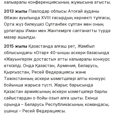
халықаралық конференциясының жұмысына қатысты.
2013 жылы
Павлодар облысы Ақтоғай ауданы
Әбжан ауылында XVIII ғасырдың көрнекті тұлғасы,
Орта жүз билеушісі Сұлтанбек сұлтан мен оның
ұрпақтары Иман мен Жантемірге салтанатты түрде
мазар ашылды.
2015 жылы
Қазақстанда алғаш рет, Жамбыл
облысындағы «Отар» 40-ыншы әскери базасында
«Жауынгерлік достастық» атты халықаралық конкурс
өткізілді. Онда Қазақстан, Армения, Беларусь,
Қырғызстан, Ресей Федерациясы және
Тәжікстанның әскери қызметшілері алты конкурс
бойынша жарысқа түсті. Жарыс барысында
Қазақстан армиясының әскери қызметшілері барлық
сайыстардан оқ бойы озып алға шықты. Екінші
орында – Беларусь Республикасының командасы,
үшінші – Ресей Федерациясы.