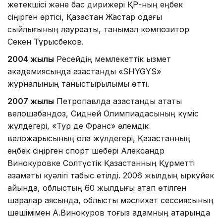
жетекшісі және бас дирижері ҚР-ның еңбек
сіңірген әртісі, Қазақстан Жастар одағы
сыйлығының лауреаты, танымал композитор
Секен Тұрысбеков.
2004 жылы
Ресейдің мемлекеттік қызмет
академиясында қазақстандық «SHYGYS»
журналының таныстырылымы өтті.
2007 жылы
Петропавлда қазақстандық атақты
велошабандоз, Сидней Олимпиадасының күміс
жүлдегері, «Тур де Франс» әлемдік
веложарысының қола жүлдегері, Қазақстанның
еңбек сіңірген спорт шебері Александр
Винокуровке Солтүстік Қазақстанның Құрметті
азаматы куәлігі табыс етілді. 2006 жылдың қыркүйек
айында, облыстың 60 жылдығы атап өтілген
шаралар аясында, облыстық мәслихат сессиясының
шешімімен А.Винокуров тоғыз адамның қатарында