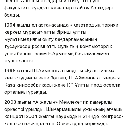
шешті. Алғашқы жылдары интитуттың үш
факультеті, күндізгі және сырттай оқу бөлімдері
болды.
1994 жылы
ел астанасында «Қазақтардың тарихи-
көркем мұрасы» атты бірінші ұлттық
мультимедиялық оқыту бағдарламасының
тұсаукесер рәсімі өтті. Оқулықтың компьютерлік
үлгісі белгілі ғалым Е.Арынның бастамасымен
жүзеге асты.
1996 жылы
Ш.Айманов атындағы «Қазақфильм»
киностудиясы екіге бөлініп, Ш.Айманов атындағы
Қазақ кинофабрикасы және ҚР Ұлттық продюсерлік
орталығы құрылды.
2003 жылы
«Ақ жауын» Мемлекеттік камералық
оркестрі құрылды. Шығармашылық ұжымның алғашқы
концерті 2004 жылғы наурыздың 21-інде Конгресс-
холл сахнасында өтті. Оркестрдің көркемдік