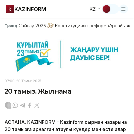
KAZINFORM
KZ
Сайлау-2026
Конституциялық реформа
Арнайы жо
Тренд:
07:00, 20 Тамыз 2025
20 тамыз. Жылнама
АСТАНА. KAZINFORM - Kazinform оқырман назарына
20 тамызға арналған атаулы күндер мен есте қалар