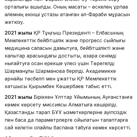
орталығы ашылды. Оның мақсаты – өскелең ұрпаққа
әлемнің екінші ұстазы атанған әл-Фараби мұрасын
жеткізу.
2021 жылы
ҚР Тұңғыш Президенті – Елбасының
Мемлекеттік бейбітшілік және прогресс сыйлығы
медицина саласын дамытуға, бейбітшілікті және
халықтар арасындағы достықты, өзара сенімді
нығайтуға қосқан ерекше үлесі үшін Төрегелді
Шарманұлы Шармановқа берілді. Академикке
арнайы төсбелгі мен құжатты ҚР Мемлекеттік
хатшысы Қырымбек Көшербаев табыс етті.
2021 жылы
Біріккен Ұлттар Ұйымының Ауғанстанға
көмек көрсету миссиясы Алматыға көшірілді.
Қазақстандық тарап БҰҰ қызметкерлеріне қауіпсіздік
пен басқа да параметрлерге қойылатын талаптарға
сай келетін қолайлы баспана табуға көмек көрсетті.